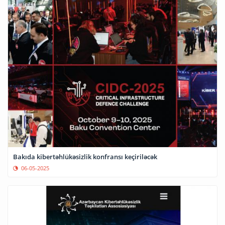
Bakıda kibertəhlükəsizlik konfransı keçiriləcək
06-05-2025