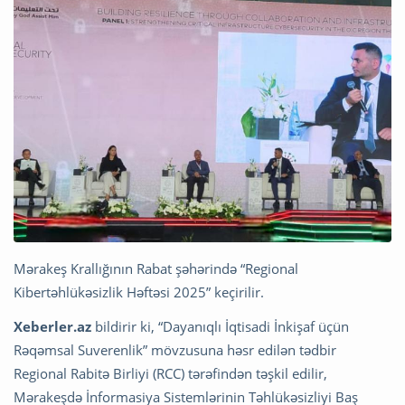
Mərakeş Krallığının Rabat şəhərində “Regional
Kibertəhlükəsizlik Həftəsi 2025” keçirilir.
Xeberler.az
bildirir ki, “Dayanıqlı İqtisadi İnkişaf üçün
Rəqəmsal Suverenlik” mövzusuna həsr edilən tədbir
Regional Rabitə Birliyi (RCC) tərəfindən təşkil edilir,
Mərakeşdə İnformasiya Sistemlərinin Təhlükəsizliyi Baş