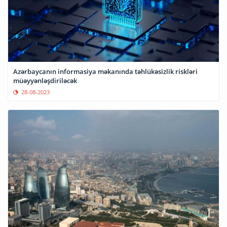
Azərbaycanın informasiya məkanında təhlükəsizlik riskləri
müəyyənləşdiriləcək
28-08-2023