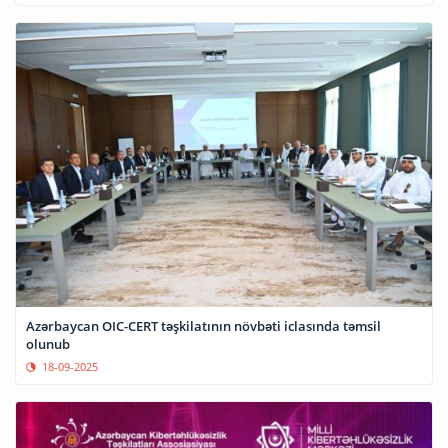
Azərbaycan OIC-CERT təşkilatının növbəti iclasında təmsil
olunub
18-09-2025