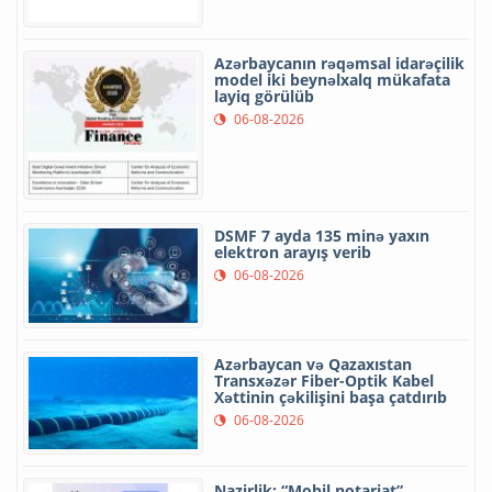
Azərbaycanın rəqəmsal idarəçilik
model iki beynəlxalq mükafata
layiq görülüb
06-08-2026
DSMF 7 ayda 135 minə yaxın
elektron arayış verib
06-08-2026
Azərbaycan və Qazaxıstan
Transxəzər Fiber-Optik Kabel
Xəttinin çəkilişini başa çatdırıb
06-08-2026
Nazirlik: “Mobil notariat”