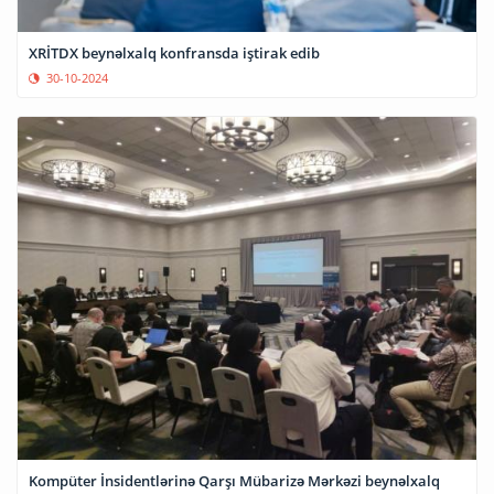
XRİTDX beynəlxalq konfransda iştirak edib
30-10-2024
Kompüter İnsidentlərinə Qarşı Mübarizə Mərkəzi beynəlxalq