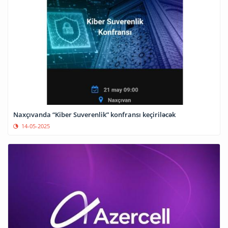
Naxçıvanda “Kiber Suverenlik” konfransı keçiriləcək
14-05-2025