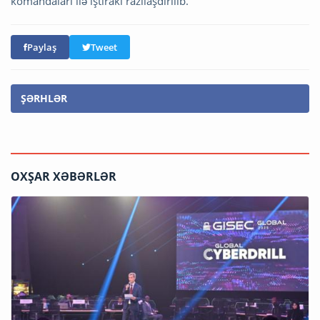
komandaları ilə iştirakı razılaşdırılıb.
Paylaş
Tweet
ŞƏRHLƏR
OXŞAR XƏBƏRLƏR