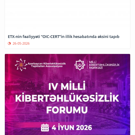
ETX-nin fəaliyyəti “OIC-CERT”in illik hesabatında əksini tapıb
26-05-2026