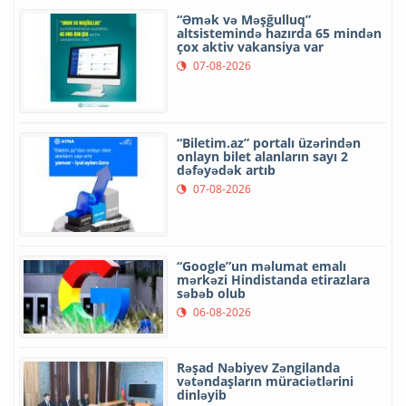
“Əmək və Məşğulluq”
altsistemində hazırda 65 mindən
çox aktiv vakansiya var
07-08-2026
“Biletim.az” portalı üzərindən
onlayn bilet alanların sayı 2
dəfəyədək artıb
07-08-2026
“Google”un məlumat emalı
mərkəzi Hindistanda etirazlara
səbəb olub
06-08-2026
Rəşad Nəbiyev Zəngilanda
vətəndaşların müraciətlərini
dinləyib