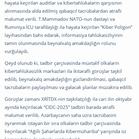
həyata keçirilən auditlər və kibertəhlükələrin qarşısının
alınmasında əldə edilmiş qabaqcıl təcrübələrdən ətraflı
məlumat verib. T.Məmmədov NATO-nun dəstəyi və
Rumıniya İCU tərəfdaşlığı ilə həyata keçirilən “Kiber Poligon”
layihəsindən bəhs edərək, informasiya təhlükəsizliyinin
təmin olunmasında beynəlxalq əməkdaşlığın rolunu
vurğulayıb.
Qeyd olunub ki, tədbir çərçivəsində müxtəlif ölkələrin
kibertəhlükəsizlik mərkəzləri ilə ikitərəfli görüşlər təşkil
edilib, beynəlxalq əməkdaşlığın gücləndirilməsi, qabaqcıl
təcrübələrin paylaşılması və gələcək planlar müzakirə edilib.
Görüşlər zamanı XRİTDX-nin təşkilatçılığı ilə cari ilin oktyabr
ayında keçiriləcək “CIDC-2025” tədbiri barədə ətraflı
məlumat verilib. Azərbaycanın sahə üzrə təcrübəsini
öyrənmək istəyən bir sıra ölkələrin tədbir çərçivəsində
keçiriləcək “Ağıllı Şəhərlərdə Kibermüharibə” yarışında öz