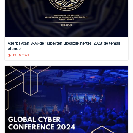
Azərbaycan BƏƏ-də "Kibertəhlükəsizlik həftəsi 2023"də təmsil
olunub
19-10-2023