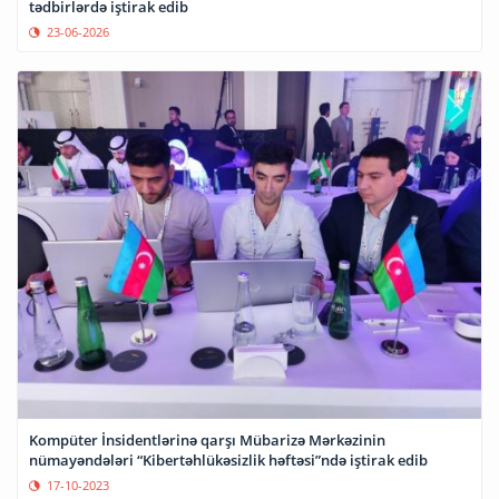
tədbirlərdə iştirak edib
23-06-2026
Kompüter İnsidentlərinə qarşı Mübarizə Mərkəzinin
nümayəndələri “Kibertəhlükəsizlik həftəsi”ndə iştirak edib
17-10-2023