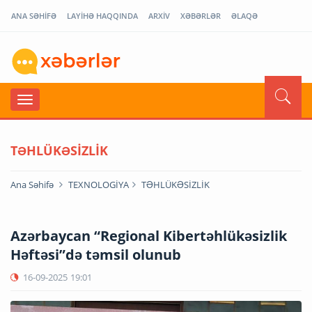
ANA SƏHİFƏ
LAYİHƏ HAQQINDA
ARXİV
XƏBƏRLƏR
ƏLAQƏ
TƏHLÜKƏSİZLİK
Ana Səhifə
TEXNOLOGİYA
TƏHLÜKƏSİZLİK
Azərbaycan “Regional Kibertəhlükəsizlik
Həftəsi”də təmsil olunub
16-09-2025
19:01