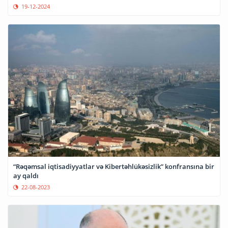
19-12-2024
“Rəqəmsal iqtisadiyyatlar və Kibertəhlükəsizlik” konfransına bir
ay qaldı
22-08-2023