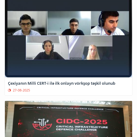
Çexiyanın Milli CERT-i ilə ilk onlayn vörkşop təşkil olunub
27-08-2025