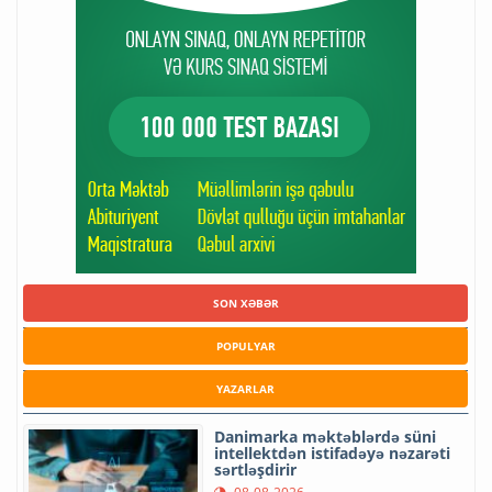
SON XƏBƏR
POPULYAR
YAZARLAR
Danimarka məktəblərdə süni
intellektdən istifadəyə nəzarəti
sərtləşdirir