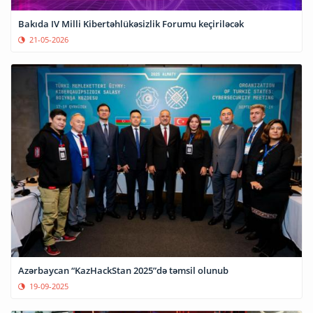
Bakıda IV Milli Kibertəhlükəsizlik Forumu keçiriləcək
21-05-2026
Azərbaycan “KazHackStan 2025”də təmsil olunub
19-09-2025