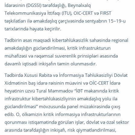
İdarəsinin (DGSSI) tərəfdaşlığı, Beynəlxalq
Telekommunikasiya İttifaqı (ITU), OIC-CERT və FIRST
təşkilatları ilə əməkdaşlıq çərçivəsində sentyabrın 15–19-u
tarixlərində həyata keçirilir.
Tədbirin əsas məqsədi kibertəhlükəsizlik sahəsində regional
əməkdaşlığın gücləndirilməsi, kritik infrastrukturun
mühafizəsi və rəqəmsal suverenlik prinsipləri əsasında
davamlı iqtisadi inkişafın təmin olunmasıdır.
Tədbirdə Xüsusi Rabitə və İnformasiya Təhlükəsizliyi Dövlət
Xidmətinin baş idarə rəisinin müavini və OİC-CERT İdarə
heyətinin üzvü Tural Məmmədov “İƏT məkanında kritik
infrastruktur kibertəhlükəsizliyinin əməkdaşlıq yolu ilə
gücləndirilməsi” mövzusunda panel müzakirəsində çıxış
edib. O, ölkəmizin kritik informasiya infrastrukturlarının
qorunması istiqamətində görülən işlər, dövlət və özəl sektor
arasında tərəfdaşlığın inkişafı, risk qiymətləndirilməsi,