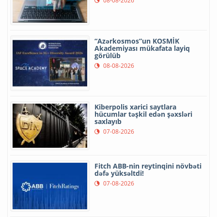
08-08-2026
“Azərkosmos”un KOSMİK
Akademiyası mükafata layiq
görülüb
08-08-2026
Kiberpolis xarici saytlara
hücumlar təşkil edən şəxsləri
saxlayıb
07-08-2026
Fitch ABB-nin reytinqini növbəti
dəfə yüksəltdi!
07-08-2026