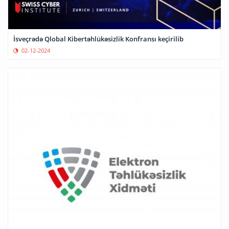
İsveçrədə Qlobal Kibertəhlükəsizlik Konfransı keçirilib
02-12-2024