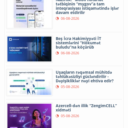
tətbiqinin “mygov”a tam
inteqrasiyası istiqamətində işlər
davam etdirilir
06-08-2026
Beş İcra Hakimiyyəti İT
sistemlərini “Hökumət
buludu”na köçürüb
06-08-2026
Uşaqların rəqəmsal mühitdə
təhlükəsizliyi gücləndirilir -
Dəyişikliklər nəyi ehtiva edir?
05-08-2026
Azercell-dən illik “ZengimCELL”
xidməti
05-08-2026