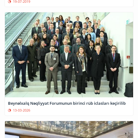
19-07-2019
Beynəlxalq Nəqliyyat Forumunun birinci rüb iclasları keçirilib
13-03-2026