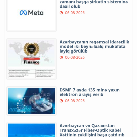
zamanı başqa şirkətin sisteminə
daxil olub
06-08-2026
Azərbaycanın rəqəmsal idarəçilik
model iki beynəlxalq mükafata
layiq görülüb
06-08-2026
DSMF 7 ayda 135 minə yaxın
elektron arayış verib
06-08-2026
Azərbaycan və Qazaxıstan
Transxəzər Fiber-Optik Kabel
Xəttinin çəkilişini başa çatdırıb