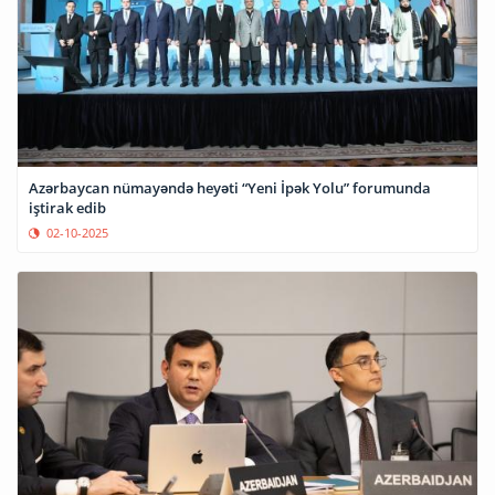
Azərbaycan nümayəndə heyəti “Yeni İpək Yolu” forumunda
iştirak edib
02-10-2025