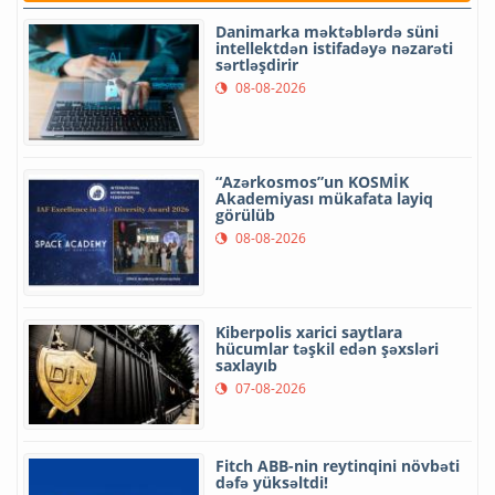
Danimarka məktəblərdə süni
intellektdən istifadəyə nəzarəti
sərtləşdirir
08-08-2026
“Azərkosmos”un KOSMİK
Akademiyası mükafata layiq
görülüb
08-08-2026
Kiberpolis xarici saytlara
hücumlar təşkil edən şəxsləri
saxlayıb
07-08-2026
Fitch ABB-nin reytinqini növbəti
dəfə yüksəltdi!