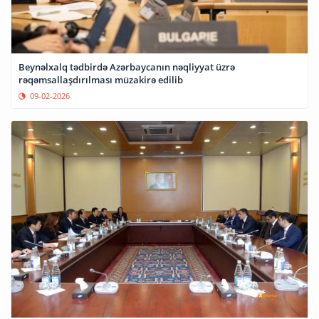
Beynəlxalq tədbirdə Azərbaycanın nəqliyyat üzrə
rəqəmsallaşdırılması müzakirə edilib
09-02-2026