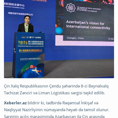
Çin Xalq Respublikasının Çendu şəhərində 8-ci Beynəlxalq
Təchizat Zənciri və Liman Logistikası sərgisi təşkil edilib.
Xeberler.az
bildirir ki, tədbirdə Rəqəmsal İnkişaf və
Nəqliyyat Nazirliyinin nümayəndə heyəti də təmsil olunur.
Sərginin açılış mərasimində Azərbaycan ilə Çin arasında