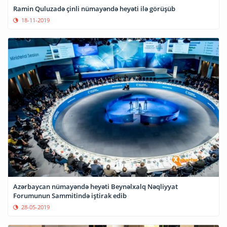
Ramin Quluzadə çinli nümayəndə heyəti ilə görüşüb
18-11-2019
Azərbaycan nümayəndə heyəti Beynəlxalq Nəqliyyat
Forumunun Sammitində iştirak edib
28-05-2019