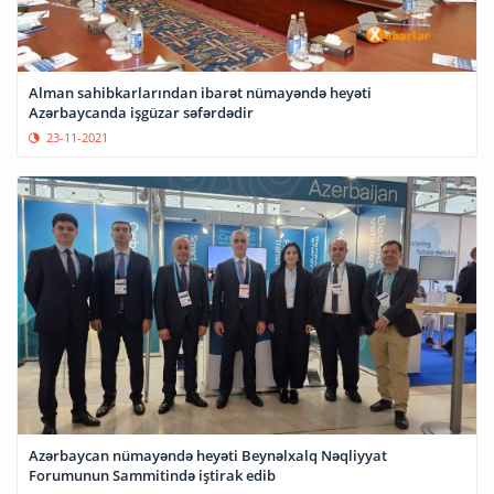
Alman sahibkarlarından ibarət nümayəndə heyəti
Azərbaycanda işgüzar səfərdədir
23-11-2021
Azərbaycan nümayəndə heyəti Beynəlxalq Nəqliyyat
Forumunun Sammitində iştirak edib