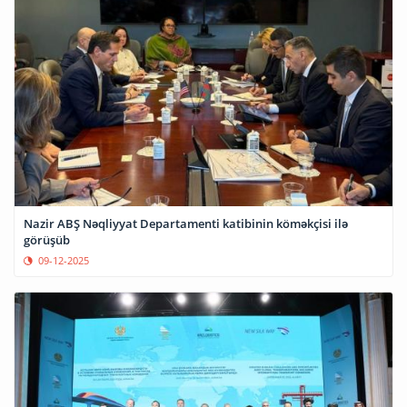
Nazir ABŞ Nəqliyyat Departamenti katibinin köməkçisi ilə
görüşüb
09-12-2025