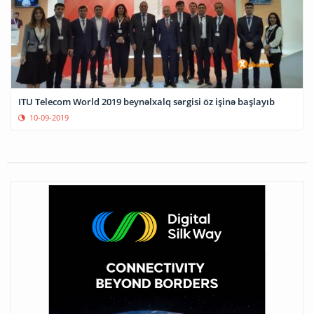
ITU Telecom World 2019 beynəlxalq sərgisi öz işinə başlayıb
10-09-2019