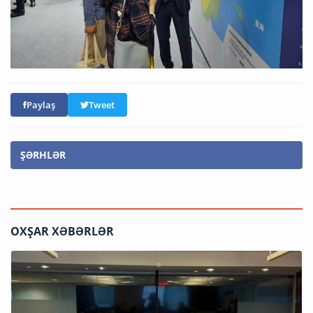
Paylaş
Tweet
ŞƏRHLƏR
OXŞAR XƏBƏRLƏR