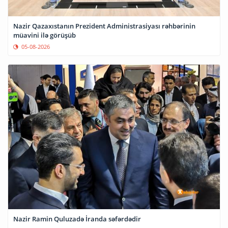
Nazir Qazaxıstanın Prezident Administrasiyası rəhbərinin
müavini ilə görüşüb
05-08-2026
Nazir Ramin Quluzadə İranda səfərdədir