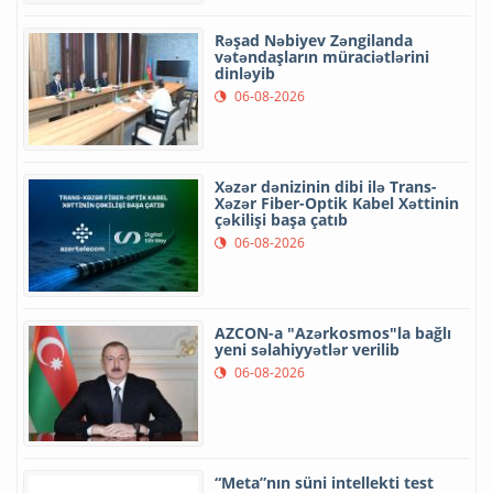
Rəşad Nəbiyev Zəngilanda
vətəndaşların müraciətlərini
dinləyib
06-08-2026
Xəzər dənizinin dibi ilə Trans-
Xəzər Fiber-Optik Kabel Xəttinin
çəkilişi başa çatıb
06-08-2026
AZCON-a "Azərkosmos"la bağlı
yeni səlahiyyətlər verilib
06-08-2026
“Meta”nın süni intellekti test