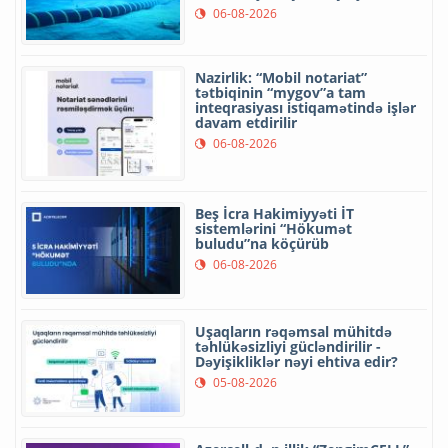
06-08-2026
Nazirlik: “Mobil notariat”
tətbiqinin “mygov”a tam
inteqrasiyası istiqamətində işlər
davam etdirilir
06-08-2026
Beş İcra Hakimiyyəti İT
sistemlərini “Hökumət
buludu”na köçürüb
06-08-2026
Uşaqların rəqəmsal mühitdə
təhlükəsizliyi gücləndirilir -
Dəyişikliklər nəyi ehtiva edir?
05-08-2026