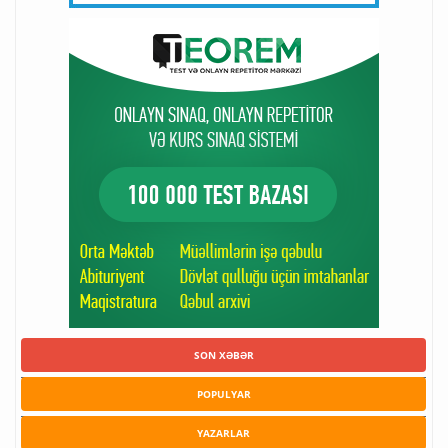
SON XƏBƏR
POPULYAR
YAZARLAR