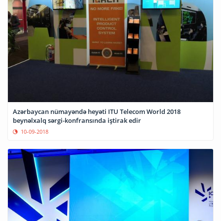
Azərbaycan nümayəndə heyəti ITU Telecom World 2018
beynəlxalq sərgi-konfransında iştirak edir
10-09-2018