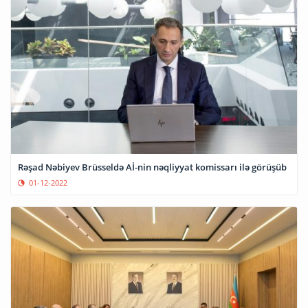
Rəşad Nəbiyev Brüsseldə Aİ-nin nəqliyyat komissarı ilə görüşüb
01-12-2022