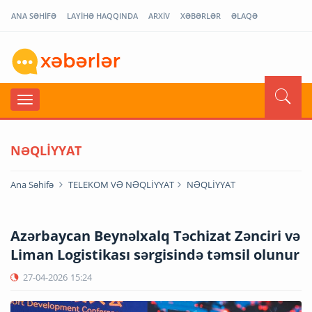
ANA SƏHİFƏ
LAYİHƏ HAQQINDA
ARXİV
XƏBƏRLƏR
ƏLAQƏ
NƏQLİYYAT
Ana Səhifə
TELEKOM VƏ NƏQLİYYAT
NƏQLİYYAT
Azərbaycan Beynəlxalq Təchizat Zənciri və
Liman Logistikası sərgisində təmsil olunur
27-04-2026
15:24