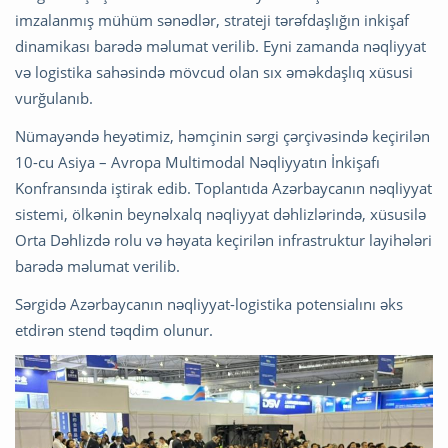
imzalanmış mühüm sənədlər, strateji tərəfdaşlığın inkişaf
dinamikası barədə məlumat verilib. Eyni zamanda nəqliyyat
və logistika sahəsində mövcud olan sıx əməkdaşlıq xüsusi
vurğulanıb.
Nümayəndə heyətimiz, həmçinin sərgi çərçivəsində keçirilən
10-cu Asiya – Avropa Multimodal Nəqliyyatın İnkişafı
Konfransında iştirak edib. Toplantıda Azərbaycanın nəqliyyat
sistemi, ölkənin beynəlxalq nəqliyyat dəhlizlərində, xüsusilə
Orta Dəhlizdə rolu və həyata keçirilən infrastruktur layihələri
barədə məlumat verilib.
Sərgidə Azərbaycanın nəqliyyat-logistika potensialını əks
etdirən stend təqdim olunur.