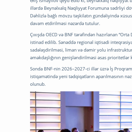
Əliş İsmayılov qeyd edib ki, beynəlxalq nəqliyyat
illərdə Beynəlxalq Nəqliyyat Forumuna sədrliyi döv
Dəhlizlə bağlı mövzu təşkilatın gündəliyində xüsus
davam etdirilməsi nəzərdə tutulur.
Çıxışda OECD və BNF tərəfindən hazırlanan “Orta Də
istinad edilib. Sənəddə regional iqtisadi inteqrasi
sadələşdirilməsi, liman və dəmir yolu infrastruktur
əməkdaşlığının genişləndirilməsi əsas prioritetlər k
Sonda BNF-nin 2026–2027-ci illər üzrə İş Proqram
istiqamətində yeni tədqiqatların aparılmasının nəz
olunub.