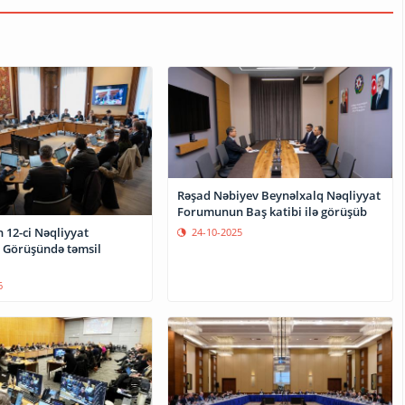
Rəşad Nəbiyev Beynəlxalq Nəqliyyat
Forumunun Baş katibi ilə görüşüb
 12-ci Nəqliyyat
24-10-2025
ı Görüşündə təmsil
6