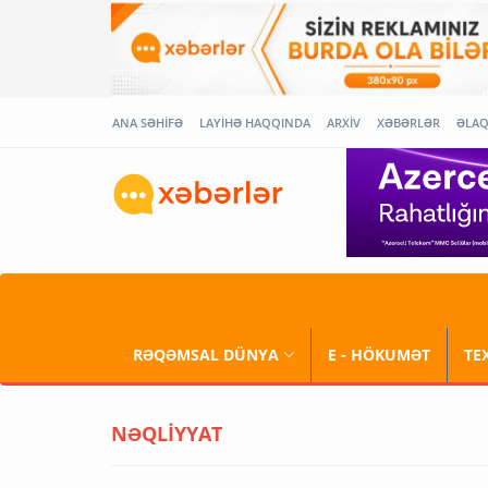
ANA SƏHİFƏ
LAYİHƏ HAQQINDA
ARXİV
XƏBƏRLƏR
ƏLA
RƏQƏMSAL DÜNYA
E - HÖKUMƏT
TE
NƏQLİYYAT