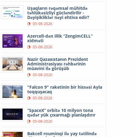
Uşaqların rəqəmsal mühitdə
təhlükəsizliyi gücləndirilir -
Dəyişikliklər nəyi ehtiva edir?
05-08-2026
Azercell-dən illik “ZengimCELL”
xidməti
05-08-2026
Nazir Qazaxıstanın Prezident
Administrasiyası rəhbərinin
müavini ilə görüşüb
05-08-2026
"Falcon 9" raketinin bir hissəsi Ayla
toqquşacaq
05-08-2026
“SpaceX” orbitə 10 milyon tona
qədər yük çıxarmağı planlaşdırır
05-08-2026
Bakcell rouminqi ilə yay tətilində