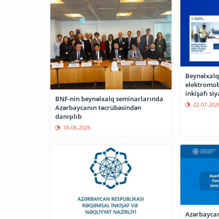
Beynəlxalq
elektromob
inkişafı si
BNF-nin beynəlxalq seminarlarında
22-07-202
Azərbaycanın təcrübəsindən
danışılıb
18-06-2026
Azərbaycan