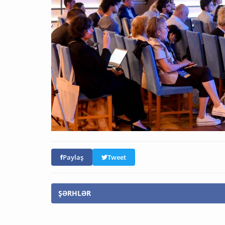
Paylaş
Tweet
ŞƏRHLƏR