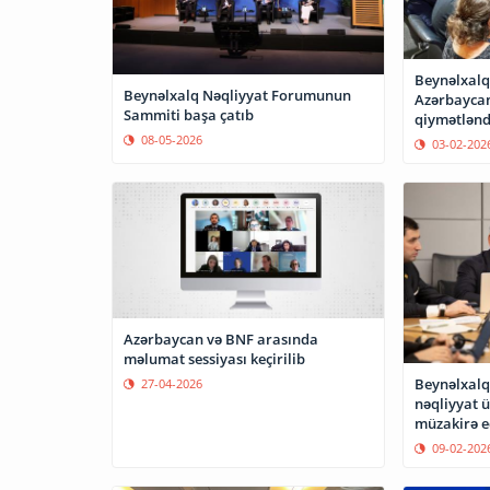
Beynəlxalq
Beynəlxalq Nəqliyyat Forumunun
Azərbaycan
Sammiti başa çatıb
qiymətlənd
08-05-2026
03-02-202
Azərbaycan və BNF arasında
məlumat sessiyası keçirilib
Beynəlxalq
27-04-2026
nəqliyyat 
müzakirə e
09-02-202