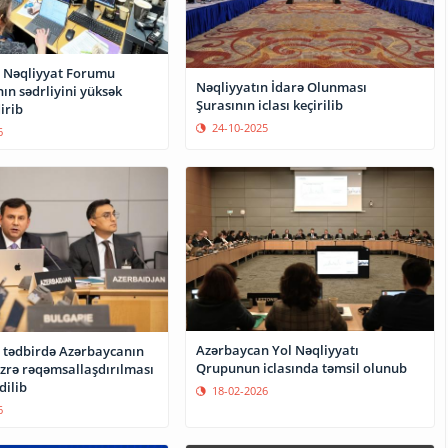
 Nəqliyyat Forumu
Nəqliyyatın İdarə Olunması
ın sədrliyini yüksək
Şurasının iclası keçirilib
irib
24-10-2025
6
Azərbaycan Yol Nəqliyyatı
 tədbirdə Azərbaycanın
Qrupunun iclasında təmsil olunub
üzrə rəqəmsallaşdırılması
dilib
18-02-2026
6