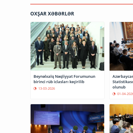
OXŞAR XƏBƏRLƏR
Beynəlxalq Nəqliyyat Forumunun
Azərbaycan
birinci rüb iclasları keçirilib
Statistikas
olunub
13-03-2026
01-04-202