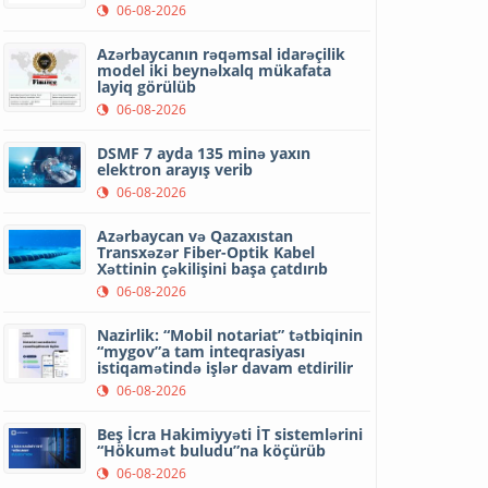
06-08-2026
Azərbaycanın rəqəmsal idarəçilik
model iki beynəlxalq mükafata
layiq görülüb
06-08-2026
DSMF 7 ayda 135 minə yaxın
elektron arayış verib
06-08-2026
Azərbaycan və Qazaxıstan
Transxəzər Fiber-Optik Kabel
Xəttinin çəkilişini başa çatdırıb
06-08-2026
Nazirlik: “Mobil notariat” tətbiqinin
“mygov”a tam inteqrasiyası
istiqamətində işlər davam etdirilir
06-08-2026
Beş İcra Hakimiyyəti İT sistemlərini
“Hökumət buludu”na köçürüb
06-08-2026