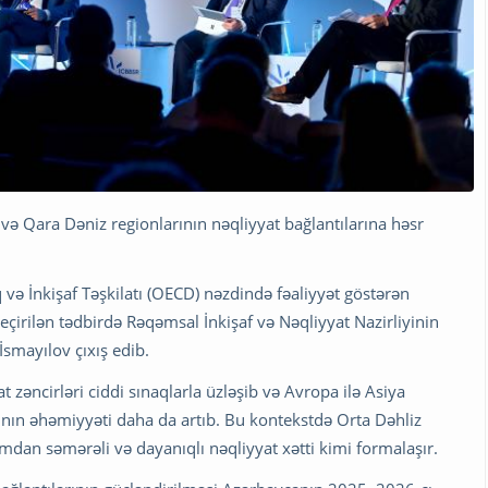
ə Qara Dəniz regionlarının nəqliyyat bağlantılarına həsr
və İnkişaf Təşkilatı (OECD) nəzdində fəaliyyət göstərən
çirilən tədbirdə Rəqəmsal İnkişaf və Nəqliyyat Nazirliyinin
smayılov çıxış edib.
zat zəncirləri ciddi sınaqlarla üzləşib və Avropa ilə Asiya
rının əhəmiyyəti daha da artıb. Bu kontekstdə Orta Dəhliz
xımdan səmərəli və dayanıqlı nəqliyyat xətti kimi formalaşır.