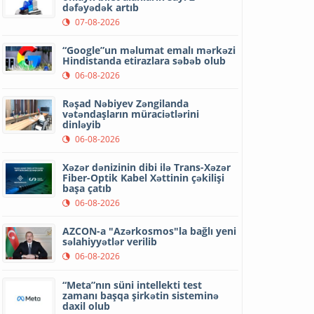
dəfəyədək artıb
07-08-2026
“Google”un məlumat emalı mərkəzi
Hindistanda etirazlara səbəb olub
06-08-2026
Rəşad Nəbiyev Zəngilanda
vətəndaşların müraciətlərini
dinləyib
06-08-2026
Xəzər dənizinin dibi ilə Trans-Xəzər
Fiber-Optik Kabel Xəttinin çəkilişi
başa çatıb
06-08-2026
AZCON-a "Azərkosmos"la bağlı yeni
səlahiyyətlər verilib
06-08-2026
“Meta”nın süni intellekti test
zamanı başqa şirkətin sisteminə
daxil olub