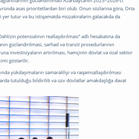
 bağlantılarının gücləndirilməsi Azərbaycanın 2025–2026-cı
ründə əsas prioritetlərdən biri olub. Onun sözlərinə görə, Orta
i yer tutur və bu istiqamətdə müzakirələrin gələcəkdə də
hlizin potensialının reallaşdırılması” adlı hesabatına da
yanın gücləndirilməsi, sərhəd və tranzit prosedurlarının
una investisiyaların artırılması, həmçinin dövlət və özəl sektor
imi göstərilir.
ında yükdaşımaların səmərəliliyi və rəqəmsallaşdırılması
ərdə tutulduğu bildirilib və üzv dövlətlər əməkdaşlığa dəvət