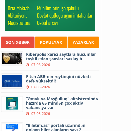
SON XƏBƏR
POPULYAR
YAZARLAR
Kiberpolis xarici saytlara hücumlar
təşkil edən şəxsləri saxlayıb
07-08-2026
Fitch ABB-nin reytinqini növbəti
dəfə yüksəltdi!
07-08-2026
“Əmək və Məşğulluq” altsistemində
hazırda 65 mindən çox aktiv
vakansiya var
07-08-2026
“Biletim.az” portalı üzərindən
onlayn bilet alanların sayı 2