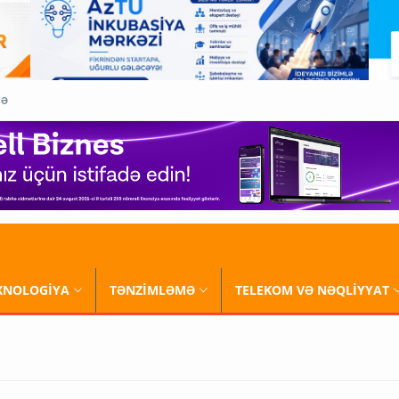
QƏ
XNOLOGİYA
TƏNZİMLƏMƏ
TELEKOM VƏ NƏQLİYYAT