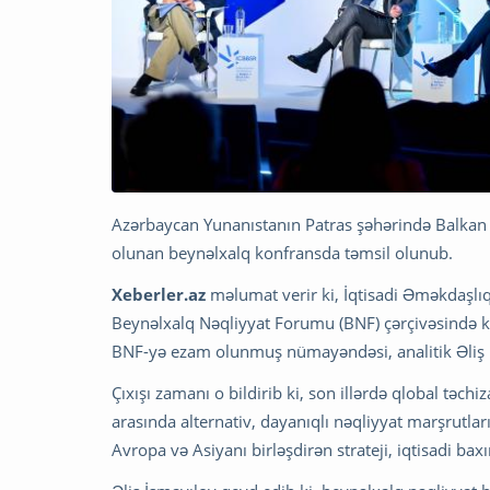
Azərbaycan Yunanıstanın Patras şəhərində Balkan v
olunan beynəlxalq konfransda təmsil olunub.
Xeberler.az
məlumat verir ki, İqtisadi Əməkdaşlıq 
Beynəlxalq Nəqliyyat Forumu (BNF) çərçivəsində ke
BNF-yə ezam olunmuş nümayəndəsi, analitik Əliş İ
Çıxışı zamanı o bildirib ki, son illərdə qlobal təchi
arasında alternativ, dayanıqlı nəqliyyat marşrutla
Avropa və Asiyanı birləşdirən strateji, iqtisadi ba