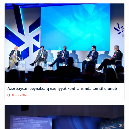
Azərbaycan beynəlxalq nəqliyyat konfransında təmsil olunub
01-06-2026