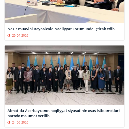
Nazir müavini Beynəlxalq Nəqliyyat Forumunda iştirak edib
25-04-2026
Almatıda Azərbaycanın nəqliyyat siyasətinin əsas istiqamətləri
barədə məlumat verilib
24-06-2026