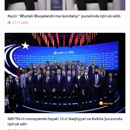
Nazir "Əhatəli Əlaqələndirmə Gündəliyi" panelində iştirak edib
27-11-2025
NRYTN-in nümayəndə heyəti 12-ci Nəqliyyat və Rabitə Şurasında
iştirak edir