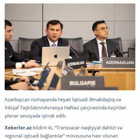
Azərbaycan nümayəndə heyəti İqtisadi Əməkdaşlıq və
İnkişaf TəşkilatınınAvrasiya Həftəsi çərçivəsində keçirilən
plenar sessiyada iştirak edib.
Xeberler.az
bildirir ki, “Transxəzər nəqliyyat dəhlizi və
regional iqtisadi bağlantılar” mövzusuna həsr olunan