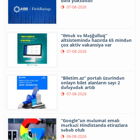
dəfə yüksəltdi!
07-08-2026
“Əmək və Məşğulluq”
altsistemində hazırda 65 mindən
çox aktiv vakansiya var
07-08-2026
“Biletim.az” portalı üzərindən
onlayn bilet alanların sayı 2
dəfəyədək artıb
07-08-2026
“Google”un məlumat emalı
mərkəzi Hindistanda etirazlara
səbəb olub
06-08-2026