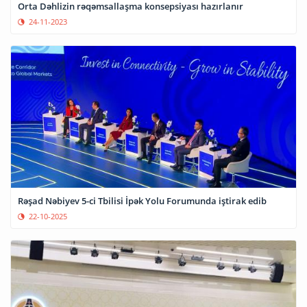
Orta Dəhlizin rəqəmsallaşma konsepsiyası hazırlanır
24-11-2023
Rəşad Nəbiyev 5-ci Tbilisi İpək Yolu Forumunda iştirak edib
22-10-2025