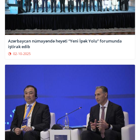
Azərbaycan nümayəndə heyəti “Yeni İpək Yolu” forumunda
iştirak edib
02-10-2025