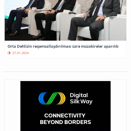
Orta Dəhlizin rəqəmsallaşdırılması üzrə müzakirələr aparılıb
27-01-2024