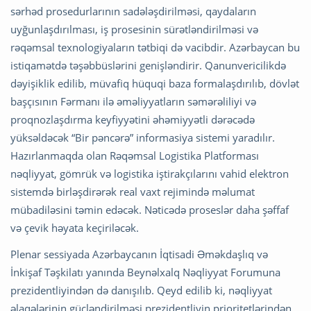
sərhəd prosedurlarının sadələşdirilməsi, qaydaların
uyğunlaşdırılması, iş prosesinin sürətləndirilməsi və
rəqəmsal texnologiyaların tətbiqi də vacibdir. Azərbaycan bu
istiqamətdə təşəbbüslərini genişləndirir. Qanunvericilikdə
dəyişiklik edilib, müvafiq hüquqi baza formalaşdırılıb, dövlət
başçısının Fərmanı ilə əməliyyatların səmərəliliyi və
proqnozlaşdırma keyfiyyətini əhəmiyyətli dərəcədə
yüksəldəcək “Bir pəncərə” informasiya sistemi yaradılır.
Hazırlanmaqda olan Rəqəmsal Logistika Platforması
nəqliyyat, gömrük və logistika iştirakçılarını vahid elektron
sistemdə birləşdirərək real vaxt rejimində məlumat
mübadiləsini təmin edəcək. Nəticədə proseslər daha şəffaf
və çevik həyata keçiriləcək.
Plenar sessiyada Azərbaycanın İqtisadi Əməkdaşlıq və
İnkişaf Təşkilatı yanında Beynəlxalq Nəqliyyat Forumuna
prezidentliyindən də danışılıb. Qeyd edilib ki, nəqliyyat
əlaqələrinin gücləndirilməsi prezidentliyin prioritetlərindən