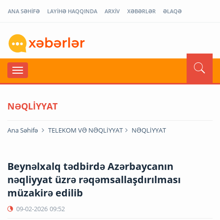
ANA SƏHİFƏ
LAYİHƏ HAQQINDA
ARXİV
XƏBƏRLƏR
ƏLAQƏ
NƏQLİYYAT
Ana Səhifə
TELEKOM VƏ NƏQLİYYAT
NƏQLİYYAT
Beynəlxalq tədbirdə Azərbaycanın
nəqliyyat üzrə rəqəmsallaşdırılması
müzakirə edilib
09-02-2026
09:52