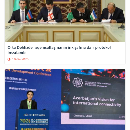
Orta Dəhlizdə rəqəmsallaşmanın inkişafına dair protokol
imzalanıb
10-02-2026