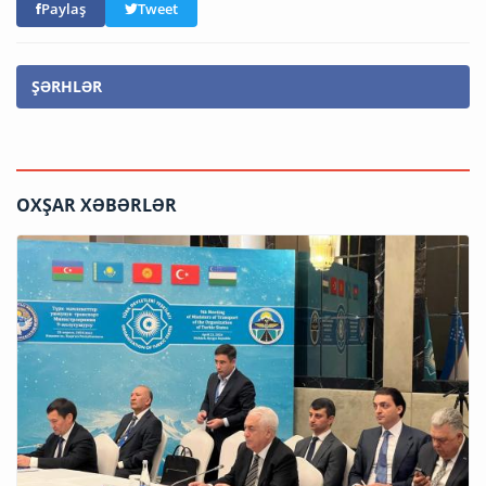
Paylaş
Tweet
ŞƏRHLƏR
OXŞAR XƏBƏRLƏR