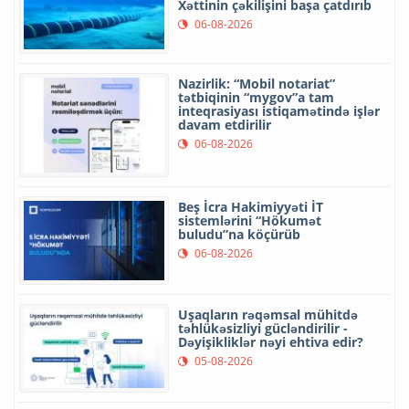
Xəttinin çəkilişini başa çatdırıb
06-08-2026
Nazirlik: “Mobil notariat”
tətbiqinin “mygov”a tam
inteqrasiyası istiqamətində işlər
davam etdirilir
06-08-2026
Beş İcra Hakimiyyəti İT
sistemlərini “Hökumət
buludu”na köçürüb
06-08-2026
Uşaqların rəqəmsal mühitdə
təhlükəsizliyi gücləndirilir -
Dəyişikliklər nəyi ehtiva edir?
05-08-2026