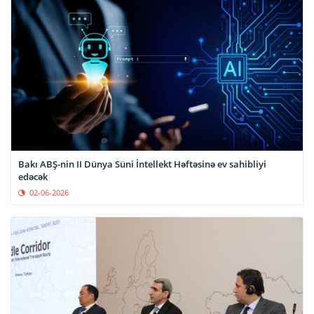
Bakı ABŞ-nin II Dünya Süni İntellekt Həftəsinə ev sahibliyi
edəcək
02-06-2026