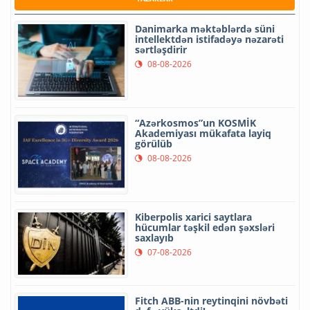
Danimarka məktəblərdə süni
intellektdən istifadəyə nəzarəti
sərtləşdirir
08-08-2026
“Azərkosmos”un KOSMİK
Akademiyası mükafata layiq
görülüb
08-08-2026
Kiberpolis xarici saytlara
hücumlar təşkil edən şəxsləri
saxlayıb
07-08-2026
Fitch ABB-nin reytinqini növbəti