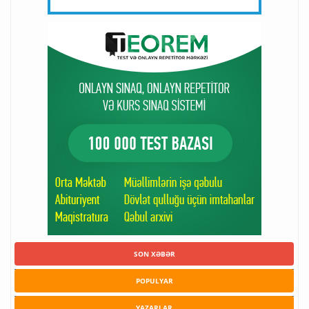
SON XƏBƏR
POPULYAR
YAZARLAR