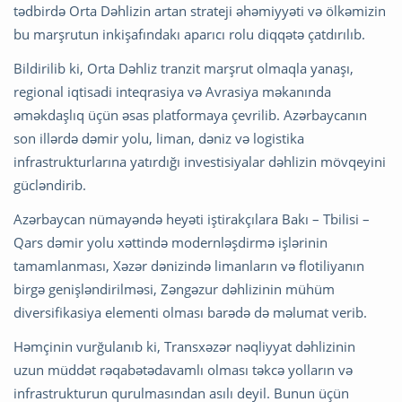
tədbirdə Orta Dəhlizin artan strateji əhəmiyyəti və ölkəmizin
bu marşrutun inkişafındakı aparıcı rolu diqqətə çatdırılıb.
Bildirilib ki, Orta Dəhliz tranzit marşrut olmaqla yanaşı,
regional iqtisadi inteqrasiya və Avrasiya məkanında
əməkdaşlıq üçün əsas platformaya çevrilib. Azərbaycanın
son illərdə dəmir yolu, liman, dəniz və logistika
infrastrukturlarına yatırdığı investisiyalar dəhlizin mövqeyini
gücləndirib.
Azərbaycan nümayəndə heyəti iştirakçılara Bakı – Tbilisi –
Qars dəmir yolu xəttində modernləşdirmə işlərinin
tamamlanması, Xəzər dənizində limanların və flotiliyanın
birgə genişləndirilməsi, Zəngəzur dəhlizinin mühüm
diversifikasiya elementi olması barədə də məlumat verib.
Həmçinin vurğulanıb ki, Transxəzər nəqliyyat dəhlizinin
uzun müddət rəqabətədavamlı olması təkcə yolların və
infrastrukturun qurulmasından asılı deyil. Bunun üçün