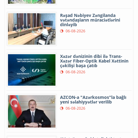
Rəşad Nəbiyev Zəngilanda
vətəndaşların müraciətlərini
dinləyib
06-08-2026
Xəzər dənizinin dibi ilə Trans-
Xəzər Fiber-Optik Kabel Xəttinin
çəkilişi başa çatıb
06-08-2026
AZCON-a "Azərkosmos"la bağlı
yeni səlahiyyətlər verilib
06-08-2026