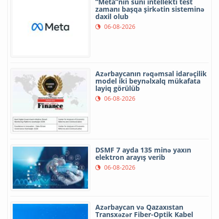
“Meta”nın süni intellekti test
zamanı başqa şirkətin sisteminə
daxil olub
06-08-2026
Azərbaycanın rəqəmsal idarəçilik
model iki beynəlxalq mükafata
layiq görülüb
06-08-2026
DSMF 7 ayda 135 minə yaxın
elektron arayış verib
06-08-2026
Azərbaycan və Qazaxıstan
Transxəzər Fiber-Optik Kabel