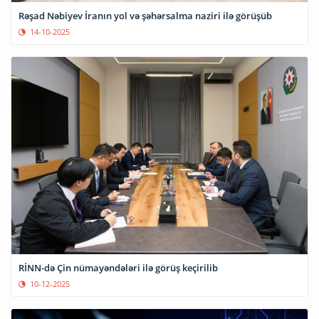
Rəşad Nəbiyev İranın yol və şəhərsalma naziri ilə görüşüb
14-10-2025
RİNN-də Çin nümayəndələri ilə görüş keçirilib
10-12-2025