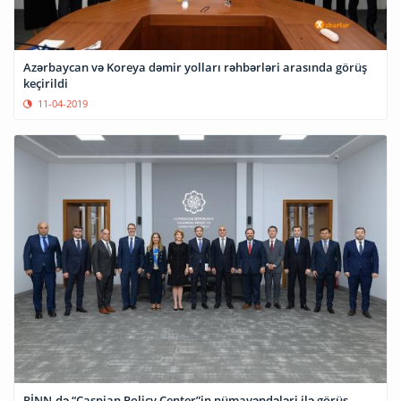
Azərbaycan və Koreya dəmir yolları rəhbərləri arasında görüş
keçirildi
11-04-2019
RİNN-də “Caspian Policy Center”in nümayəndələri ilə görüş