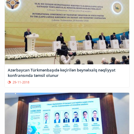
Azərbaycan Türkmənbaşıdə keçirilən beynəlxalq nəqliyyat
konfransında təmsil olunur
29-11-2018