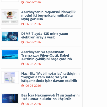
06-08-2026
Azərbaycanın rəqəmsal idarəçilik
model iki beynəlxalq mükafata
layiq görülüb
06-08-2026
DSMF 7 ayda 135 minə yaxın
elektron arayış verib
06-08-2026
Azərbaycan və Qazaxıstan
Transxəzər Fiber-Optik Kabel
Xəttinin çəkilişini başa çatdırıb
06-08-2026
Nazirlik: “Mobil notariat” tətbiqinin
“mygov”a tam inteqrasiyası
istiqamətində işlər davam etdirilir
06-08-2026
Beş İcra Hakimiyyəti İT sistemlərini
“Hökumət buludu”na köçürüb
06-08-2026