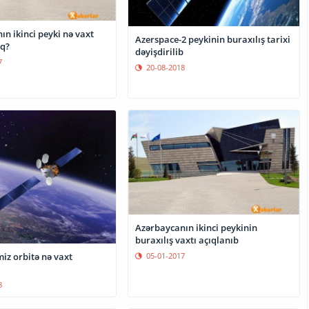
n ikinci peyki nə vaxt
Azerspace-2 peykinin buraxılış tarixi
aq?
dəyişdirilib
7
20-08-2018
Azərbaycanın ikinci peykinin
buraxılış vaxtı açıqlanıb
iz orbitə nə vaxt
05-01-2017
8