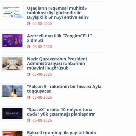
Uşaqların rəqəmsal mühitdə
təhlükəsizliyi gücləndirilir -
Dəyişikliklər nəyi ehtiva edir?
05-08-2026
Azercell-dən illik “ZengimCELL”
xidməti
05-08-2026
Nazir Qazaxıstanın Prezident
Administrasiyası rəhbərinin
müavini ilə görüşüb
05-08-2026
"Falcon 9" raketinin bir hissəsi Ayla
toqquşacaq
05-08-2026
“SpaceX” orbitə 10 milyon tona
qədər yük çıxarmağı planlaşdırır
05-08-2026
Bakcell rouminqi ilə yay tətilində