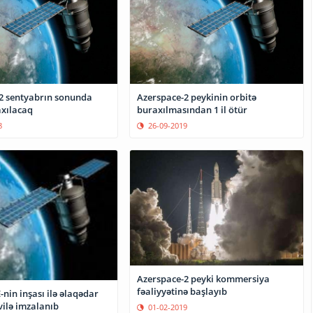
2 sentyabrın sonunda
Azerspace-2 peykinin orbitə
axılacaq
buraxılmasından 1 il ötür
8
26-09-2019
Azerspace-2 peyki kommersiya
fəaliyyətinə başlayıb
nin inşası ilə əlaqədar
ilə imzalanıb
01-02-2019