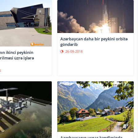
Azərbaycan daha bir peykini orbitə
göndərib
26-09-2018
ın ikinci peykinin
rilməsi üzrə işlərə
6
Azərbaycanın ucqar kəndlərində