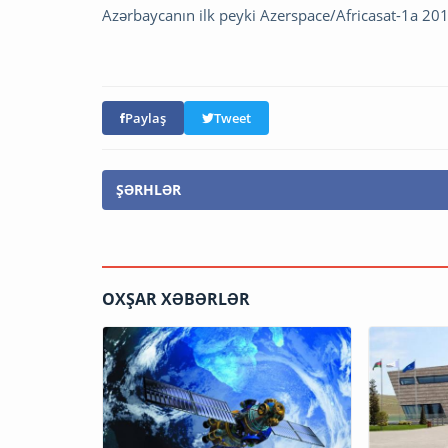
Azərbaycanın ilk peyki Azerspace/Africasat-1a 2013-
Paylaş
Tweet
ŞƏRHLƏR
OXŞAR XƏBƏRLƏR