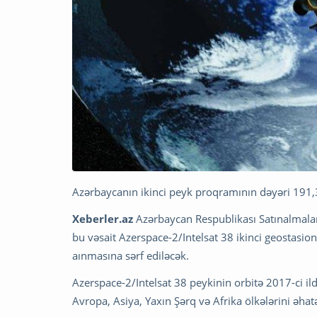
Azərbaycanın ikinci peyk proqramının dəyəri 191,3
Xeberler.az
Azərbaycan Respublikası Satınalmalar 
bu vəsait Azerspace-2/Intelsat 38 ikinci geostasion
aınmasına sərf ediləcək.
Azerspace-2/Intelsat 38 peykinin orbitə 2017-ci il
Avropa, Asiya, Yaxın Şərq və Afrika ölkələrini əha