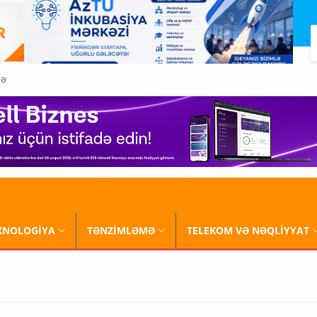
QƏ
XNOLOGİYA
TƏNZİMLƏMƏ
TELEKOM VƏ NƏQLİYYAT