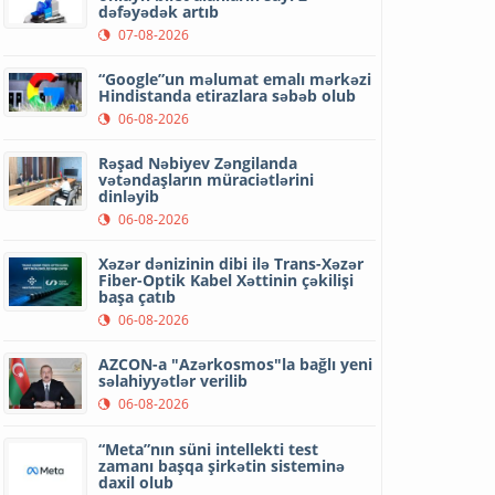
dəfəyədək artıb
07-08-2026
“Google”un məlumat emalı mərkəzi
Hindistanda etirazlara səbəb olub
06-08-2026
Rəşad Nəbiyev Zəngilanda
vətəndaşların müraciətlərini
dinləyib
06-08-2026
Xəzər dənizinin dibi ilə Trans-Xəzər
Fiber-Optik Kabel Xəttinin çəkilişi
başa çatıb
06-08-2026
AZCON-a "Azərkosmos"la bağlı yeni
səlahiyyətlər verilib
06-08-2026
“Meta”nın süni intellekti test
zamanı başqa şirkətin sisteminə
daxil olub