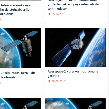
yüzlərlə məktəbi peyk interneti ilə
 telekommunikasiya
təmin edəcək
əcək istehsalçısı ilə
mzalanıb
05-12-2018
0
Azerspace-2 Kuru kosmodromuna
2"-nin icarəsi üzrə ilkin
gətirilib
ldə olunub
09-08-2018
5