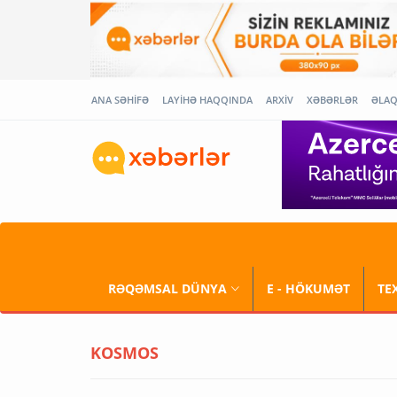
ANA SƏHİFƏ
LAYİHƏ HAQQINDA
ARXİV
XƏBƏRLƏR
ƏLA
RƏQƏMSAL DÜNYA
E - HÖKUMƏT
TE
KOSMOS