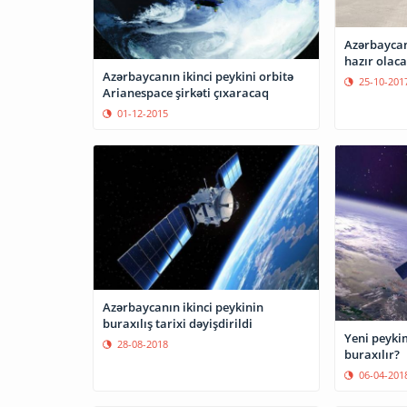
Azərbaycanı
hazır olac
Azərbaycanın ikinci peykini orbitə
25-10-201
Arianespace şirkəti çıxaracaq
01-12-2015
Azərbaycanın ikinci peykinin
buraxılış tarixi dəyişdirildi
Yeni peykim
28-08-2018
buraxılır?
06-04-201