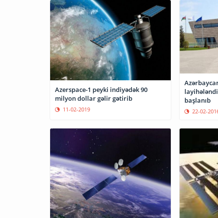
Azərbaycan
Azerspace-1 peyki indiyədək 90
layihələndi
milyon dollar gəlir gətirib
başlanıb
11-02-2019
22-02-201