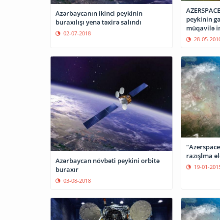
AZERSPACE
Azərbaycanın ikinci peykinin
peykinin gəl
buraxılışı yenə təxirə salındı
müqavilə i
02-07-2018
28-05-201
"Azerspace 
razışlma ə
Azərbaycan növbəti peykini orbitə
19-01-201
buraxır
03-08-2018