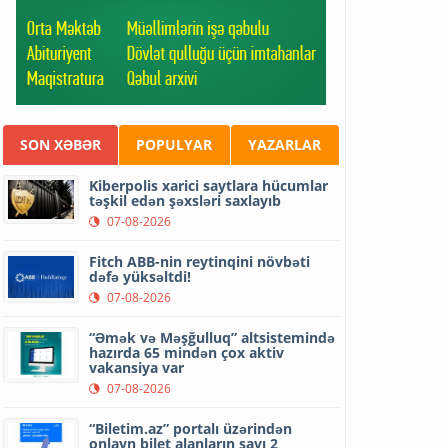
SON XƏBƏR
POPULYAR
YAZARLAR
Kiberpolis xarici saytlara hücumlar
təşkil edən şəxsləri saxlayıb
07-08-2026
Fitch ABB-nin reytinqini növbəti
dəfə yüksəltdi!
07-08-2026
“Əmək və Məşğulluq” altsistemində
hazırda 65 mindən çox aktiv
vakansiya var
07-08-2026
“Biletim.az” portalı üzərindən
onlayn bilet alanların sayı 2