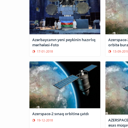
Azərbaycanın yeni peykinin hazırlıq
Azerspace-
mərhələsi-Foto
orbitə bur
17-01-2018
13-09-201
Azerspace-2 sınaq orbitinə çatdı
AZERSPACE-
19-12-2018
əsas müqav