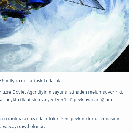
6 milyon dollar təşkil edəcək.
üzrə Dövlət Agentliyinin saytına istinadən məlumat verir ki,
ar peykin tikintisinə və yeni yerüstü peyk avadanlığının
də çıxarılması nəzərdə tutulur. Yeni peykin xidmət zonasının
tə edəcəyi qeyd olunur.