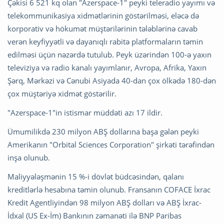
Çəkisi 6 521 kq olan "Azerspace-1" peyki teleradio yayımı və
telekommunikasiya xidmətlərinin göstərilməsi, eləcə də
korporativ və hökumət müştərilərinin tələblərinə cavab
verən keyfiyyətli və dayanıqlı rabitə platformaların təmin
edilməsi üçün nəzərdə tutulub. Peyk üzərindən 100-ə yaxın
televiziya və radio kanalı yayımlanır, Avropa, Afrika, Yaxın
Şərq, Mərkəzi və Cənubi Asiyada 40-dan çox ölkədə 180-dən
çox müştəriyə xidmət göstərilir.
"Azerspace-1"in istismar müddəti azı 17 ildir.
Ümumilikdə 230 milyon ABŞ dollarına başa gələn peyki
Amerikanın "Orbital Sciences Corporation" şirkəti tərəfindən
inşa olunub.
Maliyyələşmənin 15 %-i dövlət büdcəsindən, qalanı
kreditlərlə hesabına təmin olunub. Fransanın COFACE İxrac
Kredit Agentliyindən 98 milyon ABŞ dolları və ABŞ İxrac-
İdxal (US Ex-İm) Bankının zəmanəti ilə BNP Paribas