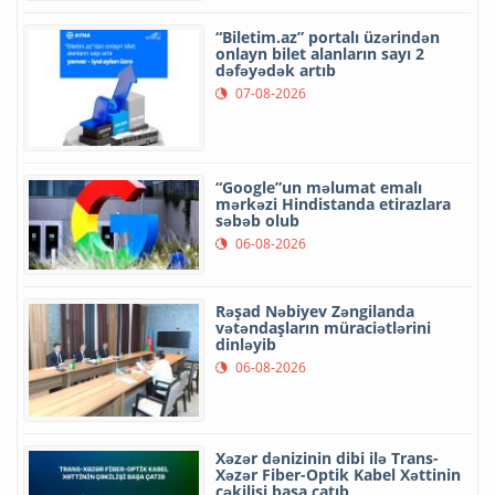
“Biletim.az” portalı üzərindən
onlayn bilet alanların sayı 2
dəfəyədək artıb
07-08-2026
“Google”un məlumat emalı
mərkəzi Hindistanda etirazlara
səbəb olub
06-08-2026
Rəşad Nəbiyev Zəngilanda
vətəndaşların müraciətlərini
dinləyib
06-08-2026
Xəzər dənizinin dibi ilə Trans-
Xəzər Fiber-Optik Kabel Xəttinin
çəkilişi başa çatıb