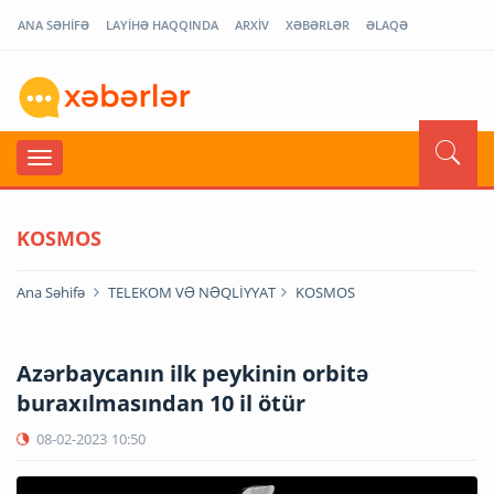
ANA SƏHİFƏ
LAYİHƏ HAQQINDA
ARXİV
XƏBƏRLƏR
ƏLAQƏ
KOSMOS
Ana Səhifə
TELEKOM VƏ NƏQLİYYAT
KOSMOS
Azərbaycanın ilk peykinin orbitə
buraxılmasından 10 il ötür
08-02-2023
10:50