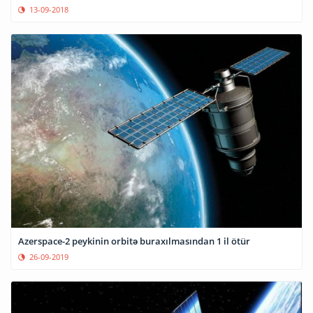
13-09-2018
Azerspace-2 peykinin orbitə buraxılmasından 1 il ötür
26-09-2019