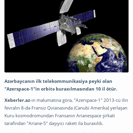
Azərbaycanın ilk telekommunikasiya peyki olan
"Azerspace-1"in orbitə buraxılmasından 10 il ötür.
Xeberler.az
-ın məlumatına görə, "Azerspace-1" 2013-cü ilin
fevralın 8-də Fransız Qvianasında (Cənubi Amerika) yerləşən
Kuru kosmodromundan Fransanın Arianespace şirkəti
tərəfindən "Ariane-5" daşıyıcı raketi ilə buraxılıb.