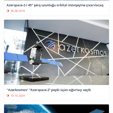
Azerspace-2-i 45° şərq uzunluğu orbital mövqeyinə çıxarılacaq
06-08-2018
"Azərkosmos" “Azerspace-2” peyki üçün sığortaçı seçib
10-10-2024