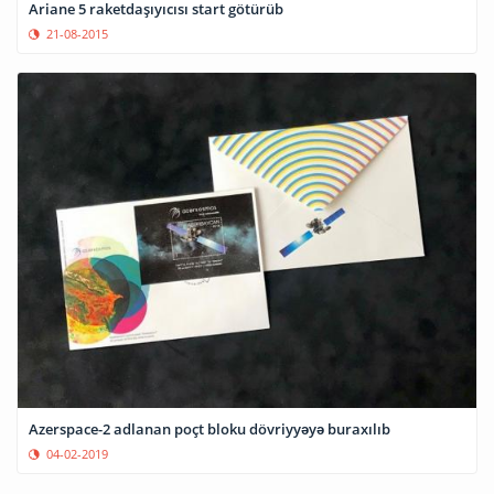
Ariane 5 raketdaşıyıcısı start götürüb
21-08-2015
Azerspace-2 adlanan poçt bloku dövriyyəyə buraxılıb
04-02-2019