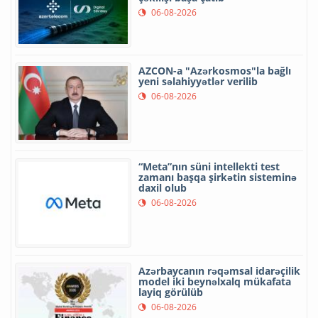
06-08-2026
AZCON-a "Azərkosmos"la bağlı
yeni səlahiyyətlər verilib
06-08-2026
“Meta”nın süni intellekti test
zamanı başqa şirkətin sisteminə
daxil olub
06-08-2026
Azərbaycanın rəqəmsal idarəçilik
model iki beynəlxalq mükafata
layiq görülüb
06-08-2026