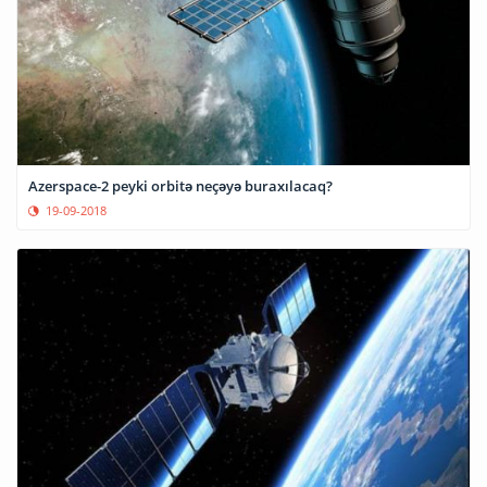
Azerspace-2 peyki orbitə neçəyə buraxılacaq?
19-09-2018