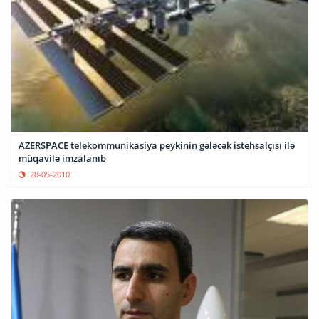
AZERSPACE telekommunikasiya peykinin gələcək istehsalçısı ilə
müqavilə imzalanıb
28-05-2010