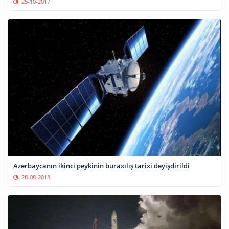
25-10-2017
Azərbaycanın ikinci peykinin buraxılış tarixi dəyişdirildi
28-08-2018