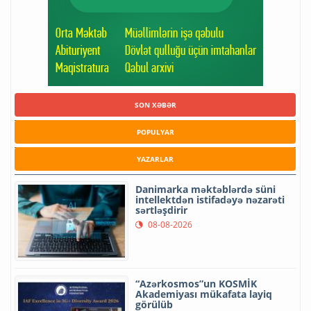
SON XƏBƏR
POPULYAR
YAZARLAR
Danimarka məktəblərdə süni
intellektdən istifadəyə nəzarəti
sərtləşdirir
08-08-2026
“Azərkosmos”un KOSMİK
Akademiyası mükafata layiq
görülüb