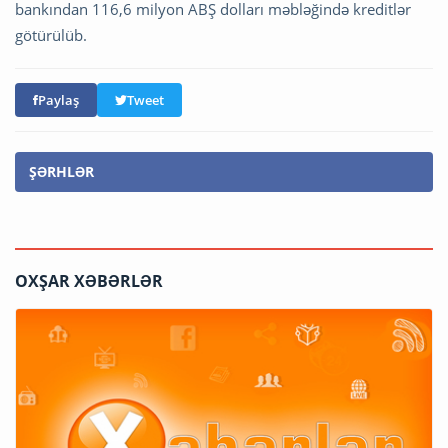
bankından 116,6 milyon ABŞ dolları məbləğində kreditlər
götürülüb.
Paylaş
Tweet
ŞƏRHLƏR
OXŞAR XƏBƏRLƏR