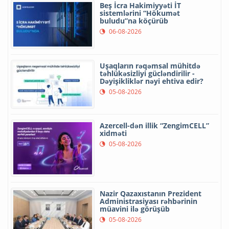
Beş İcra Hakimiyyəti İT
sistemlərini “Hökumət
buludu”na köçürüb
06-08-2026
Uşaqların rəqəmsal mühitdə
təhlükəsizliyi gücləndirilir -
Dəyişikliklər nəyi ehtiva edir?
05-08-2026
Azercell-dən illik “ZengimCELL”
xidməti
05-08-2026
Nazir Qazaxıstanın Prezident
Administrasiyası rəhbərinin
müavini ilə görüşüb
05-08-2026