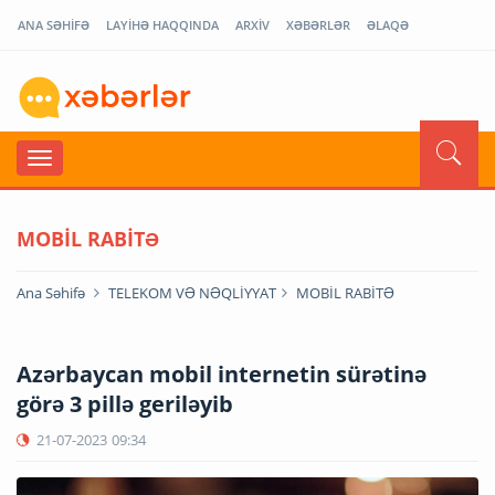
ANA SƏHİFƏ
LAYİHƏ HAQQINDA
ARXİV
XƏBƏRLƏR
ƏLAQƏ
MOBİL RABİTƏ
Ana Səhifə
TELEKOM VƏ NƏQLİYYAT
MOBİL RABİTƏ
Azərbaycan mobil internetin sürətinə
görə 3 pillə geriləyib
21-07-2023
09:34