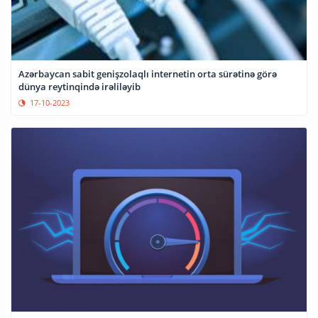
Azərbaycan sabit genişzolaqlı internetin orta sürətinə görə
dünya reytinqində irəliləyib
17-10-2023