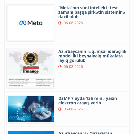
“Meta”nın süni intellekti test
zamanı başqa şirkətin sisteminə
daxil olub
06-08-2026
Azərbaycanın rəqəmsal idarəçilik
model iki beynəlxalq mükafata
layiq görülüb
06-08-2026
DSMF 7 ayda 135 minə yaxın
elektron arayış verib
06-08-2026
Azərbaycan və Qazaxıstan