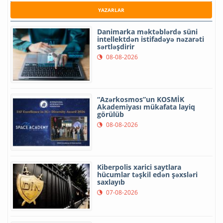
YAZARLAR
Danimarka məktəblərdə süni
intellektdən istifadəyə nəzarəti
sərtləşdirir
08-08-2026
“Azərkosmos”un KOSMİK
Akademiyası mükafata layiq
görülüb
08-08-2026
Kiberpolis xarici saytlara
hücumlar təşkil edən şəxsləri
saxlayıb
07-08-2026