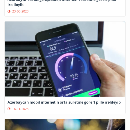
irəliləyib
23-05-2023
Azərbaycan mobil internetin orta sürətinə görə 1 pillə irəliləyib
16-11-2023