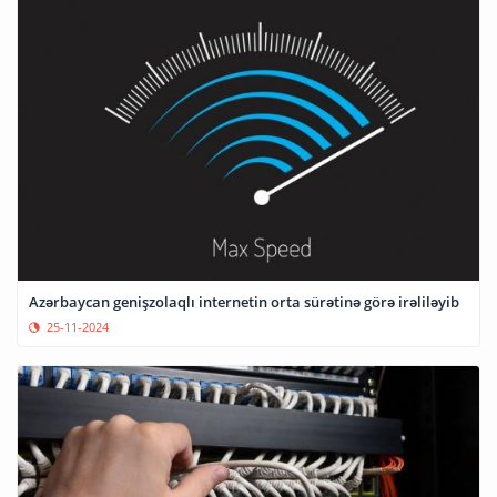
Azərbaycan genişzolaqlı internetin orta sürətinə görə irəliləyib
25-11-2024