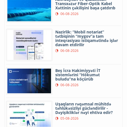
Transxəzər Fiber-Optik Kabel
Xəttinin çəkilişini başa çatdırıb
06-08-2026
Nazirlik: “Mobil notariat”
tətbiqinin “mygov”a tam
inteqrasiyası istiqamətində işlər
davam etdirilir
06-08-2026
Beş İcra Hakimiyyəti İT
sistemlərini “Hökumət
buludu”na köçürüb
06-08-2026
Uşaqların rəqəmsal mühitdə
təhlükəsizliyi gücləndirilir -
Dəyişikliklər nəyi ehtiva edir?
05-08-2026