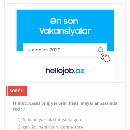
SORĞU
İT mütəxəssislər iş yerlərini hansı meyarlar əsasında
seçir ?
Şirkətin yüksək statusuna görə
İşin, layihənin xarakterinə görə