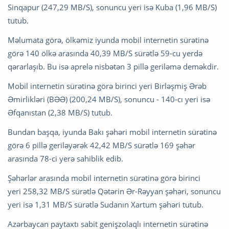
Sinqapur (247,29 MB/S), sonuncu yeri isə Kuba (1,96 MB/S)
tutub.
Məlumata görə, ölkəmiz iyunda mobil internetin sürətinə
görə 140 ölkə arasında 40,39 MB/S sürətlə 59-cu yerdə
qərarlaşıb. Bu isə aprelə nisbətən 3 pillə geriləmə deməkdir.
Mobil internetin sürətinə görə birinci yeri Birləşmiş Ərəb
Əmirlikləri (BƏƏ) (200,24 MB/S), sonuncu - 140-cı yeri isə
Əfqanıstan (2,38 MB/S) tutub.
Bundan başqa, iyunda Bakı şəhəri mobil internetin sürətinə
görə 6 pillə geriləyərək 42,42 MB/S sürətlə 169 şəhər
arasında 78-ci yerə sahiblik edib.
Şəhərlər arasında mobil internetin sürətinə görə birinci
yeri 258,32 MB/S sürətlə Qətərin Ər-Rəyyan şəhəri, sonuncu
yeri isə 1,31 MB/S sürətlə Sudanın Xartum şəhəri tutub.
Azərbaycan paytaxtı sabit genişzolaqlı internetin sürətinə