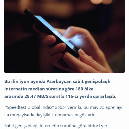
Bu ilin iyun ayında Azərbaycan sabit genişzolaqlı
internetin median sürətinə görə 180 ölkə
arasında 29,47 MB/S sürətlə 116-cı yerdə qərarlaşıb.
“Speedtest Global Index” xəbər verir ki, bu may və aprel ayı
ilə müqayisədə dəyişiklik olmamasını göstərir.
Sabit genişzolaqlı internetin sürətinə görə birinci yeri