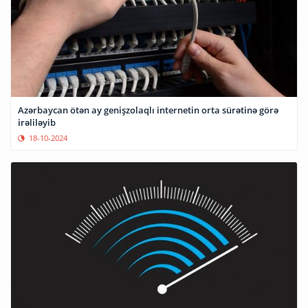
Azərbaycan ötən ay genişzolaqlı internetin orta sürətinə görə
irəliləyib
18-10-2024