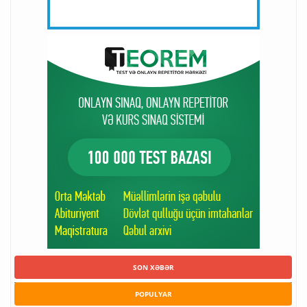
SON XƏBƏR
POPULYAR