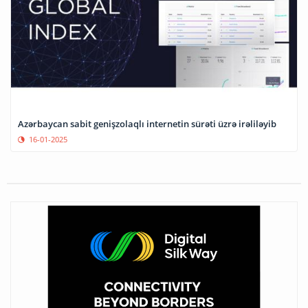
Azərbaycan sabit genişzolaqlı internetin sürəti üzrə irəliləyib
16-01-2025