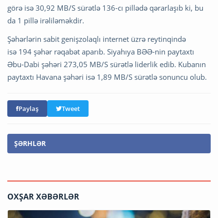
görə isə 30,92 MB/S sürətlə 136-cı pillədə qərarlaşıb ki, bu
da 1 pillə irəliləməkdir.
Şəhərlərin sabit genişzolaqlı internet üzrə reytinqində
isə 194 şəhər rəqabət aparıb. Siyahıya BƏƏ-nin paytaxtı
Əbu-Dabi şəhəri 273,05 MB/S sürətlə liderlik edib. Kubanın
paytaxtı Havana şəhəri isə 1,89 MB/S sürətlə sonuncu olub.
Paylaş
Tweet
ŞƏRHLƏR
OXŞAR XƏBƏRLƏR