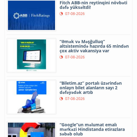
Fitch ABB-nin reytinqini növbəti
dəfə yüksəltdi!
07-08-2026
“Əmək və Məşğulluq”
altsistemində hazırda 65 mindən
çox aktiv vakansiya var
07-08-2026
“Biletim.az” portalı üzərindən
onlayn bilet alanların sayı 2
dəfəyədək artıb
07-08-2026
“Google”un məlumat emalı
mərkəzi Hindistanda etirazlara
səbəb olub