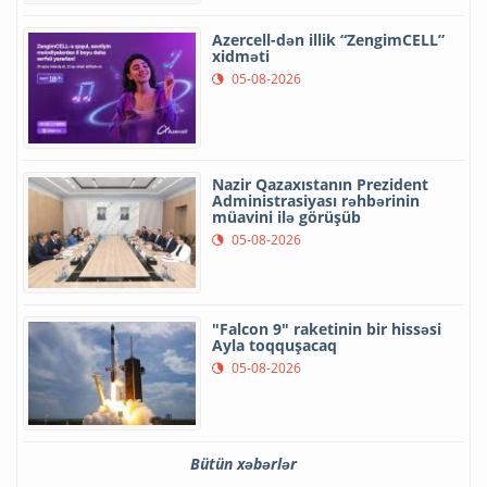
Azercell-dən illik “ZengimCELL”
xidməti
05-08-2026
Nazir Qazaxıstanın Prezident
Administrasiyası rəhbərinin
müavini ilə görüşüb
05-08-2026
"Falcon 9" raketinin bir hissəsi
Ayla toqquşacaq
05-08-2026
Bütün xəbərlər