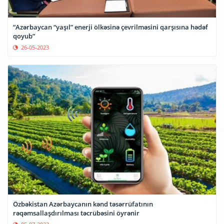
“Azərbaycan “yaşıl” enerji ölkəsinə çevrilməsini qarşısına hədəf
qoyub”
26-05-2023
Özbəkistan Azərbaycanın kənd təsərrüfatının
rəqəmsallaşdırılması təcrübəsini öyrənir