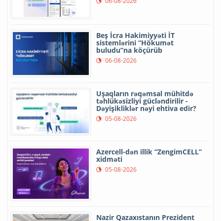
06-08-2026
Beş İcra Hakimiyyəti İT
sistemlərini “Hökumət
buludu”na köçürüb
06-08-2026
Uşaqların rəqəmsal mühitdə
təhlükəsizliyi gücləndirilir -
Dəyişikliklər nəyi ehtiva edir?
05-08-2026
Azercell-dən illik “ZengimCELL”
xidməti
05-08-2026
Nazir Qazaxıstanın Prezident