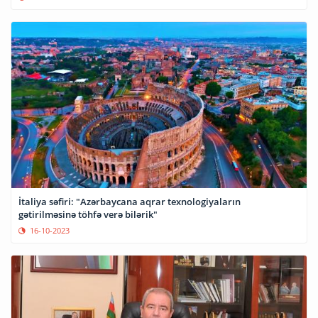
İtaliya səfiri: "Azərbaycana aqrar texnologiyaların
gətirilməsinə töhfə verə bilərik"
16-10-2023