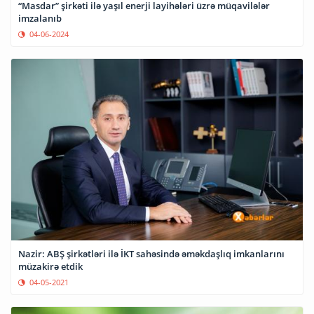
“Masdar” şirkəti ilə yaşıl enerji layihələri üzrə müqavilələr
imzalanıb
04-06-2024
Nazir: ABŞ şirkətləri ilə İKT sahəsində əməkdaşlıq imkanlarını
müzakirə etdik
04-05-2021