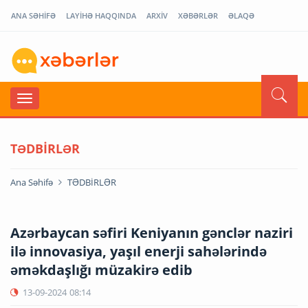
ANA SƏHİFƏ
LAYİHƏ HAQQINDA
ARXİV
XƏBƏRLƏR
ƏLAQƏ
TƏDBİRLƏR
Ana Səhifə
TƏDBİRLƏR
Azərbaycan səfiri Keniyanın gənclər naziri
ilə innovasiya, yaşıl enerji sahələrində
əməkdaşlığı müzakirə edib
13-09-2024
08:14