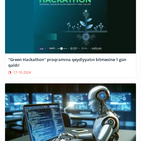
"Green Hackathon" proqramına qeydiyyatın bitməsinə 1 gün
qaldı!
17-10-2024