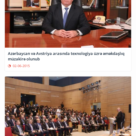
Azərbaycan və Avstriya arasında texnologiya üzrə əməkdaşlıq
müzakirə olunub
02-06-2015