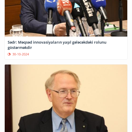
Sədr: Məqsəd innovasiyaların yaşıl gələcəkdəki rolunu
göstərməkdir
30-10-2024