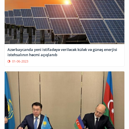
Azərbaycanda yeni istifadəyə veriləcək külək və günəş enerjisi
istehsalının həcmi açıqlanıb
01-06-2023