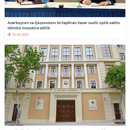
Azərbaycan və Qazaxıstanı birləşdirən Xəzər sualtı optik xəttin
tikintisi müzakirə edilib
05-03-2024