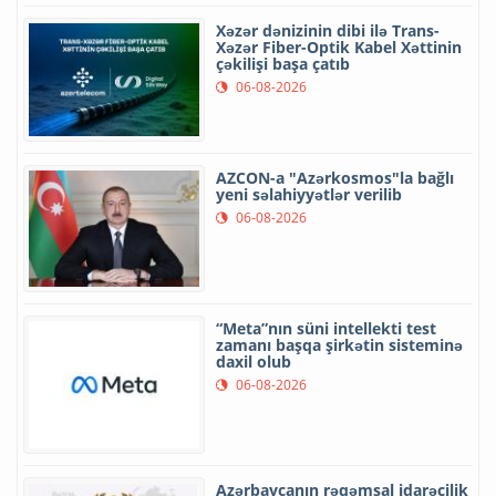
Xəzər dənizinin dibi ilə Trans-
Xəzər Fiber-Optik Kabel Xəttinin
çəkilişi başa çatıb
06-08-2026
AZCON-a "Azərkosmos"la bağlı
yeni səlahiyyətlər verilib
06-08-2026
“Meta”nın süni intellekti test
zamanı başqa şirkətin sisteminə
daxil olub
06-08-2026
Azərbaycanın rəqəmsal idarəçilik