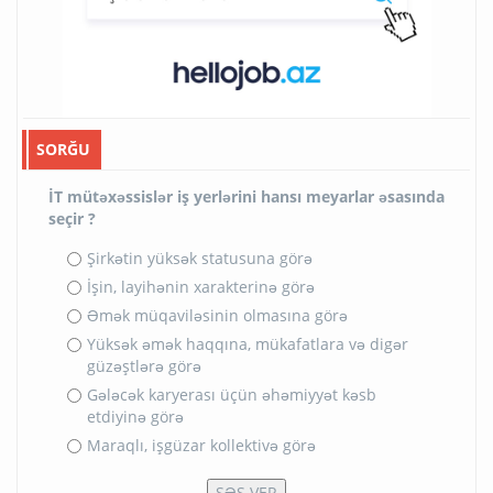
SORĞU
İT mütəxəssislər iş yerlərini hansı meyarlar əsasında
seçir ?
Şirkətin yüksək statusuna görə
İşin, layihənin xarakterinə görə
Əmək müqaviləsinin olmasına görə
Yüksək əmək haqqına, mükafatlara və digər
güzəştlərə görə
Gələcək karyerası üçün əhəmiyyət kəsb
etdiyinə görə
Maraqlı, işgüzar kollektivə görə