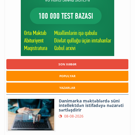
SON XƏBƏR
POPULYAR
YAZARLAR
Danimarka məktəblərdə süni
intellektdən istifadəyə nəzarəti
sərtləşdirir
08-08-2026