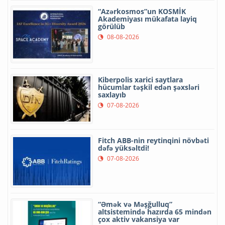
“Azərkosmos”un KOSMİK
Akademiyası mükafata layiq
görülüb
08-08-2026
Kiberpolis xarici saytlara
hücumlar təşkil edən şəxsləri
saxlayıb
07-08-2026
Fitch ABB-nin reytinqini növbəti
dəfə yüksəltdi!
07-08-2026
“Əmək və Məşğulluq”
altsistemində hazırda 65 mindən
çox aktiv vakansiya var