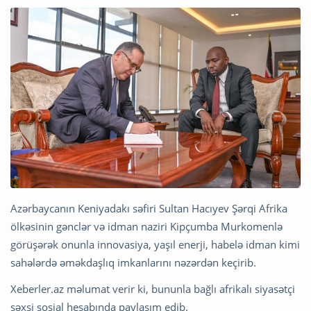
Azərbaycanın Keniyadakı səfiri Sultan Hacıyev Şərqi Afrika
ölkəsinin gənclər və idman naziri Kipçumba Murkomenlə
görüşərək onunla innovasiya, yaşıl enerji, habelə idman kimi
sahələrdə əməkdaşlıq imkanlarını nəzərdən keçirib.
Xeberler.az məlumat verir ki, bununla bağlı afrikalı siyasətçi
şəxsi sosial hesabında paylaşım edib.