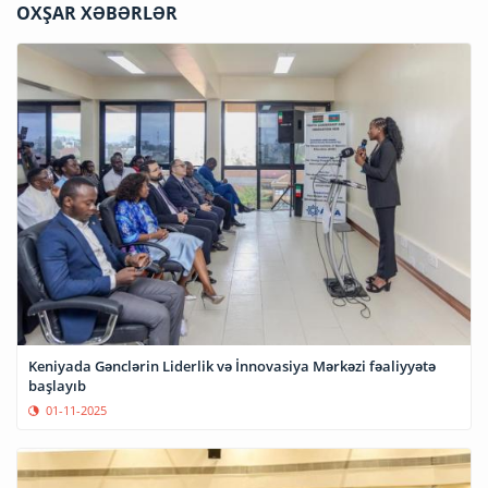
OXŞAR XƏBƏRLƏR
Keniyada Gənclərin Liderlik və İnnovasiya Mərkəzi fəaliyyətə
başlayıb
01-11-2025