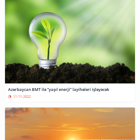
Azərbaycan BMT ilə “yaşıl enerji” layihələri işləyəcək
11-11-2022