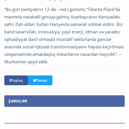
“Bu gün (sentyabrın 12-də - red.) günorta “Talanta Plaza”da
mənimlə nəzakətli görüşə gəlmiş Azərbaycanın Keniyadakı
səfiri Zati-aliləri Sultan Hacıyevlə səmərəli söhbət etdim. Biz
kənd təsərrüfatı, innovasiya, yaşıl enerji, idman və yaradıcı
iqtisadiyyat daxil olmaqla müxtəlif sektorlarda gənclər
arasında sosial-iqtisadi transformasiyanın həyata keçirilməsi
istiqamətində əməkdaşlıq imkanlarını nəzərdən keçirdik”, –
Murkomen qeyd edib.
Paylaş
Tweet
ŞƏRHLƏR