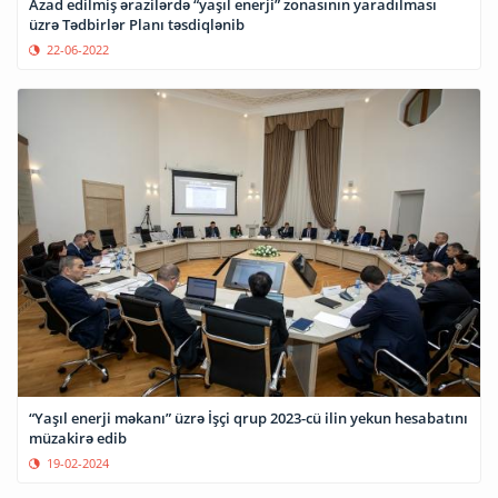
Azad edilmiş ərazilərdə “yaşıl enerji” zonasının yaradılması
üzrə Tədbirlər Planı təsdiqlənib
22-06-2022
“Yaşıl enerji məkanı” üzrə İşçi qrup 2023-cü ilin yekun hesabatını
müzakirə edib
19-02-2024