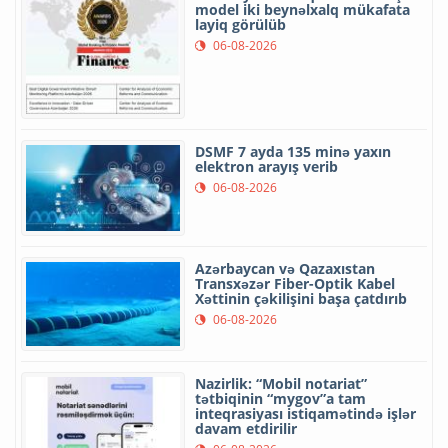
model iki beynəlxalq mükafata
layiq görülüb
06-08-2026
DSMF 7 ayda 135 minə yaxın
elektron arayış verib
06-08-2026
Azərbaycan və Qazaxıstan
Transxəzər Fiber-Optik Kabel
Xəttinin çəkilişini başa çatdırıb
06-08-2026
Nazirlik: “Mobil notariat”
tətbiqinin “mygov”a tam
inteqrasiyası istiqamətində işlər
davam etdirilir