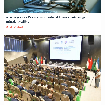
Azərbaycan və Pakistan süni intellekt üzrə əməkdaşlığı
müzakirə ediblər
25-04-2026