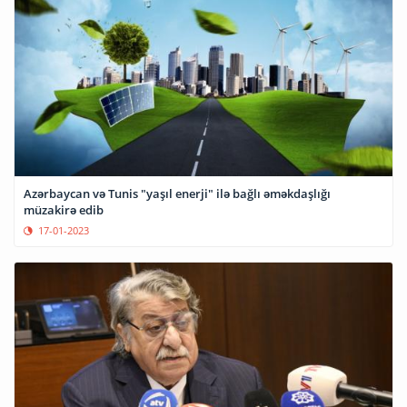
Azərbaycan və Tunis "yaşıl enerji" ilə bağlı əməkdaşlığı
müzakirə edib
17-01-2023