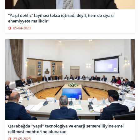
“Yaşıl dəhliz” layihəsi təkcə iqtisadi deyil, həm də siyasi
əhəmiyyətə malikdir”
05-04-2023
Qarabağda "yaşıl" texnologiya və enerji səmərəliliyinə əməl
edilməsi monitorinq olunacaq
23-05-2023