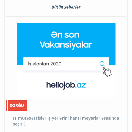
Bütün xəbərlər
SORĞU
İT mütəxəssislər iş yerlərini hansı meyarlar əsasında
seçir ?