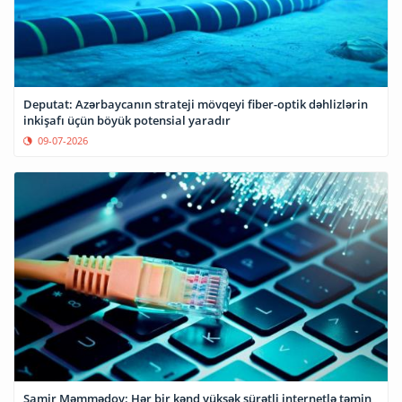
Deputat: Azərbaycanın strateji mövqeyi fiber-optik dəhlizlərin
inkişafı üçün böyük potensial yaradır
09-07-2026
Samir Məmmədov: Hər bir kənd yüksək sürətli internetlə təmin