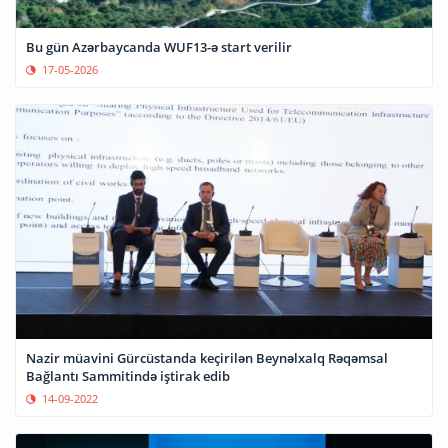
Bu gün Azərbaycanda WUF13-ə start verilir
17-05-2026
Nazir müavini Gürcüstanda keçirilən Beynəlxalq Rəqəmsal
Bağlantı Sammitində iştirak edib
14-09-2022