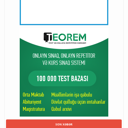
SON XƏBƏR