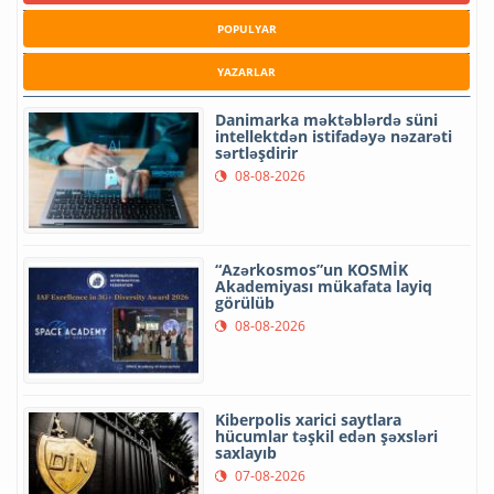
POPULYAR
YAZARLAR
Danimarka məktəblərdə süni
intellektdən istifadəyə nəzarəti
sərtləşdirir
08-08-2026
“Azərkosmos”un KOSMİK
Akademiyası mükafata layiq
görülüb
08-08-2026
Kiberpolis xarici saytlara
hücumlar təşkil edən şəxsləri
saxlayıb
07-08-2026