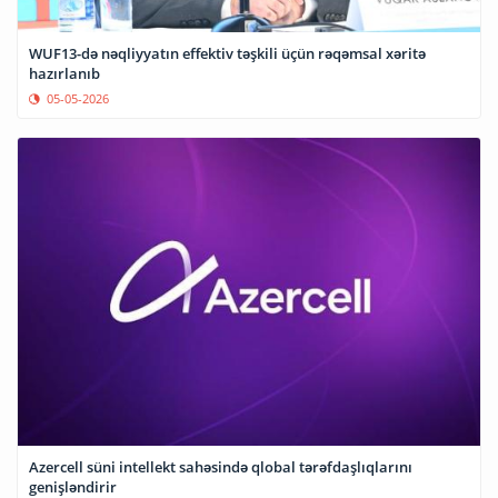
WUF13-də nəqliyyatın effektiv təşkili üçün rəqəmsal xəritə
hazırlanıb
05-05-2026
Azercell süni intellekt sahəsində qlobal tərəfdaşlıqlarını
genişləndirir