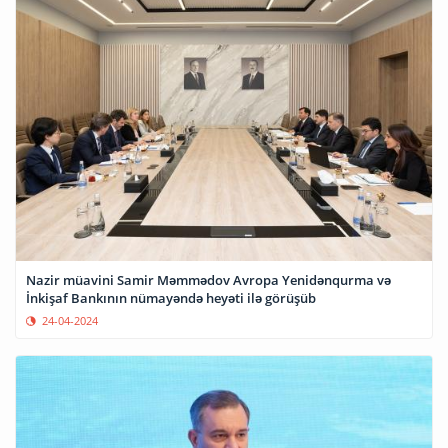
Nazir müavini Samir Məmmədov Avropa Yenidənqurma və
İnkişaf Bankının nümayəndə heyəti ilə görüşüb
24-04-2024