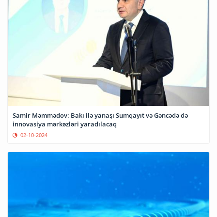
Samir Məmmədov: Bakı ilə yanaşı Sumqayıt və Gəncədə də
innovasiya mərkəzləri yaradılacaq
02-10-2024