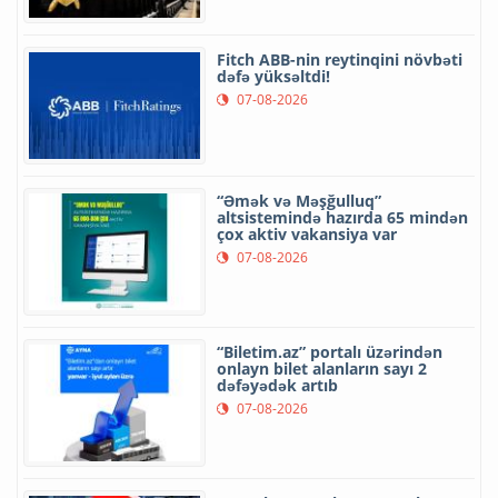
Fitch ABB-nin reytinqini növbəti
dəfə yüksəltdi!
07-08-2026
“Əmək və Məşğulluq”
altsistemində hazırda 65 mindən
çox aktiv vakansiya var
07-08-2026
“Biletim.az” portalı üzərindən
onlayn bilet alanların sayı 2
dəfəyədək artıb
07-08-2026