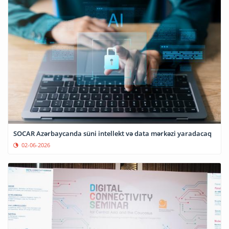
SOCAR Azərbaycanda süni intellekt və data mərkəzi yaradacaq
02-06-2026