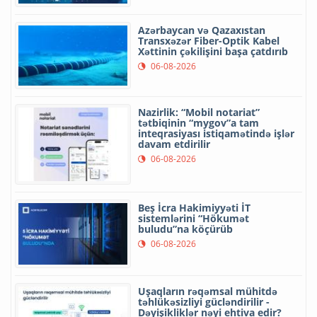
Azərbaycan və Qazaxıstan
Transxəzər Fiber-Optik Kabel
Xəttinin çəkilişini başa çatdırıb
06-08-2026
Nazirlik: “Mobil notariat”
tətbiqinin “mygov”a tam
inteqrasiyası istiqamətində işlər
davam etdirilir
06-08-2026
Beş İcra Hakimiyyəti İT
sistemlərini “Hökumət
buludu”na köçürüb
06-08-2026
Uşaqların rəqəmsal mühitdə
təhlükəsizliyi gücləndirilir -
Dəyişikliklər nəyi ehtiva edir?