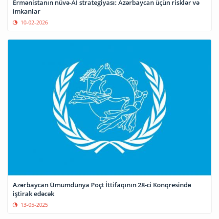
Ermənistanın nüvə-AI strategiyası: Azərbaycan üçün risklər və
imkanlar
10-02-2026
Azərbaycan Ümumdünya Poçt İttifaqının 28-ci Konqresində
iştirak edəcək
13-05-2025