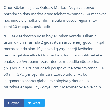
Onun sözlərinə görə, Qafqaz, Mərkəzi Asiya və qonşu
bazarlarda data mərkəzlərinə tələbat təxminən 850 meqavat
həcmində qiymətləndirilir, halbuki mövcud regional təklif
cəmi 30 meqavat təşkil edir.
“Bu isə Azərbaycan üçün böyük imkan yaradır. Ölkənin
üstünlükləri sırasında 2 giqavatdan artıq enerji gücü, inkişaf
mərhələsində olan 10 giqavatlıq yaşıl enerji layihələri,
rəqabətqabiliyyətli elektrik tarifləri, tam fiber-optik şəbəkə
əhatəsi və Avropanın əsas internet mübadilə nöqtələrinə
çıxış yer alır. Uzunmüddətli perspektivdə Azərbaycanda 30-
50 min GPU yerləşdirilməsi nəzərdə tutulur və bu
istiqamətdə aparıcı qlobal texnologiya şirkətləri ilə
müzakirələr aparılır”, - deyə Samir Məmmədov əlavə edib.
Paylaş
Tweet