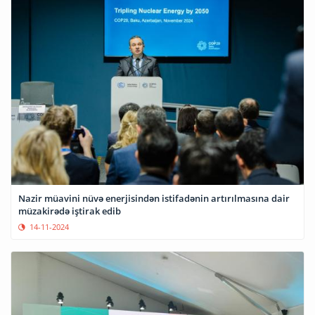
Nazir müavini nüvə enerjisindən istifadənin artırılmasına dair
müzakirədə iştirak edib
14-11-2024