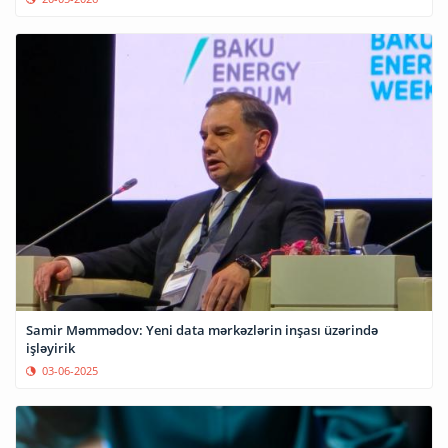
Samir Məmmədov: Yeni data mərkəzlərin inşası üzərində
işləyirik
03-06-2025