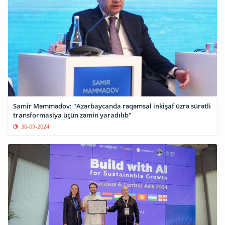
Samir Məmmədov: "Azərbaycanda rəqəmsal inkişaf üzrə sürətli
transformasiya üçün zəmin yaradılıb"
30-09-2024