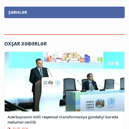
ŞƏRHLƏR
OXŞAR XƏBƏRLƏR
Azərbaycanın milli rəqəmsal transformasiya gündəliyi barədə
məlumat verilib
20-05-2026