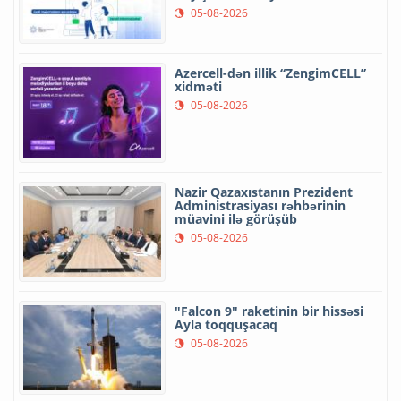
05-08-2026
Azercell-dən illik “ZengimCELL”
xidməti
05-08-2026
Nazir Qazaxıstanın Prezident
Administrasiyası rəhbərinin
müavini ilə görüşüb
05-08-2026
"Falcon 9" raketinin bir hissəsi
Ayla toqquşacaq
05-08-2026