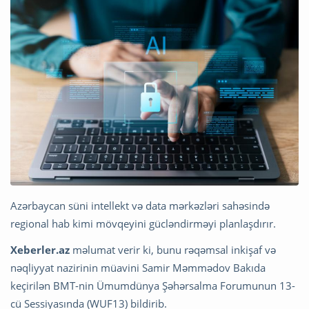
Azərbaycan süni intellekt və data mərkəzləri sahəsində
regional hab kimi mövqeyini gücləndirməyi planlaşdırır.
Xeberler.az
məlumat verir ki, bunu rəqəmsal inkişaf və
nəqliyyat nazirinin müavini Samir Məmmədov Bakıda
keçirilən BMT-nin Ümumdünya Şəhərsalma Forumunun 13-
cü Sessiyasında (WUF13) bildirib.