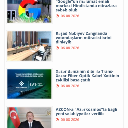
“Google”un məlumat emalı
mərkəzi Hindistanda etirazlara
səbəb olub
06-08-2026
Rəşad Nəbiyev Zəngilanda
vətəndaşların müraciətlərini
dinləyib
06-08-2026
Xəzər dənizinin dibi ilə Trans-
Xəzər Fiber-Optik Kabel Xəttinin
çəkilişi başa çatıb
06-08-2026
AZCON-a "Azərkosmos"la bağlı
yeni səlahiyyətlər verilib
06-08-2026