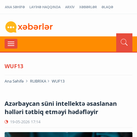
ANA SƏHİFƏ
LAYİHƏ HAQQINDA
ARXİV
XƏBƏRLƏR
ƏLAQƏ
WUF13
Ana Səhifə
RUBRİKA
WUF13
Azərbaycan süni intellektə əsaslanan
həlləri tətbiq etməyi hədəfləyir
19-05-2026
17:14