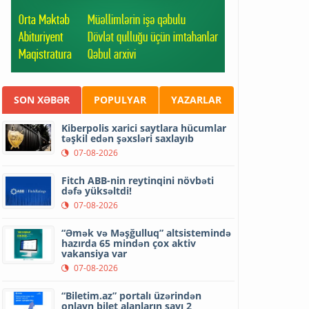
SON XƏBƏR
POPULYAR
YAZARLAR
Kiberpolis xarici saytlara hücumlar
təşkil edən şəxsləri saxlayıb
07-08-2026
Fitch ABB-nin reytinqini növbəti
dəfə yüksəltdi!
07-08-2026
“Əmək və Məşğulluq” altsistemində
hazırda 65 mindən çox aktiv
vakansiya var
07-08-2026
“Biletim.az” portalı üzərindən
onlayn bilet alanların sayı 2