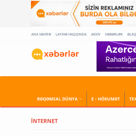
ANA SƏHİFƏ
LAYİHƏ HAQQINDA
ARXİV
XƏBƏRLƏR
ƏLA
RƏQƏMSAL DÜNYA
E - HÖKUMƏT
TE
İNTERNET