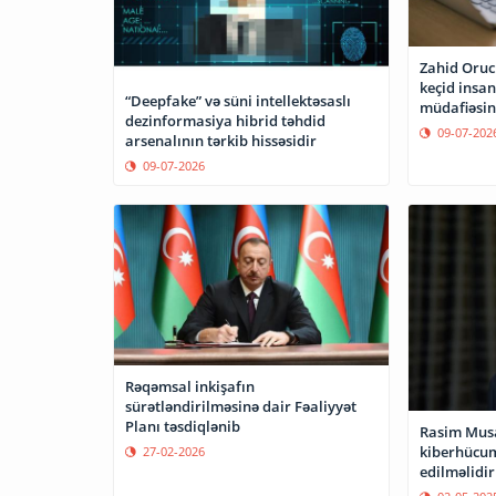
Zahid Oruc
keçid insa
“Deepfake” və süni intellektəsaslı
müdafiəsin
dezinformasiya hibrid təhdid
09-07-202
arsenalının tərkib hissəsidir
09-07-2026
Rəqəmsal inkişafın
sürətləndirilməsinə dair Fəaliyyət
Planı təsdiqlənib
Rasim Musa
kiberhücum
27-02-2026
edilməlidir