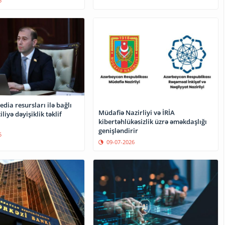
5
dia resursları ilə bağlı
Müdafiə Nazirliyi və İRİA
liyə dəyişiklik təklif
kibertəhlükəsizlik üzrə əməkdaşlığı
genişləndirir
5
09-07-2026