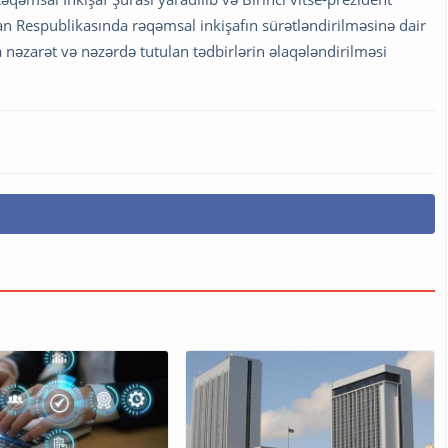
an Respublikasında rəqəmsal inkişafın sürətləndirilməsinə dair
a nəzarət və nəzərdə tutulan tədbirlərin əlaqələndirilməsi