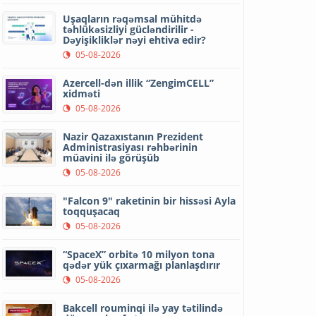
Uşaqların rəqəmsal mühitdə
təhlükəsizliyi gücləndirilir -
Dəyişikliklər nəyi ehtiva edir?
05-08-2026
Azercell-dən illik “ZengimCELL”
xidməti
05-08-2026
Nazir Qazaxıstanın Prezident
Administrasiyası rəhbərinin
müavini ilə görüşüb
05-08-2026
"Falcon 9" raketinin bir hissəsi Ayla
toqquşacaq
05-08-2026
“SpaceX” orbitə 10 milyon tona
qədər yük çıxarmağı planlaşdırır
05-08-2026
Bakcell rouminqi ilə yay tətilində