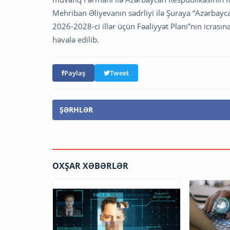
Mehriban Əliyevanın sədrliyi ilə Şuraya “Azərbayc
2026-2028-ci illər üçün Fəaliyyət Planı”nın icrasın
həvalə edilib.
Paylaş
Tweet
ŞƏRHLƏR
OXŞAR XƏBƏRLƏR