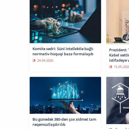
Komitə sədri: Süni intellektlə bağlı
Prezident: 
normativ-hüquqi baza formalaşıb
Kabel xətti
istifadəyə 
24-04-2026
15-05-202
Bu günədək 380-dən çox xidmət tam
rəqəmsallaşdırılıb