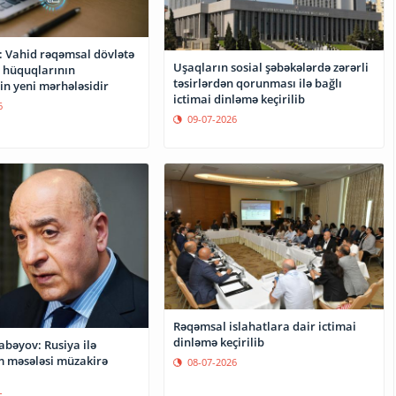
: Vahid rəqəmsal dövlətə
Uşaqların sosial şəbəkələrdə zərərli
n hüquqlarının
təsirlərdən qorunması ilə bağlı
in yeni mərhələsidir
ictimai dinləmə keçirilib
6
09-07-2026
Rəqəmsal islahatlara dair ictimai
dinləmə keçirilib
bəyov: Rusiya ilə
 məsələsi müzakirə
08-07-2026