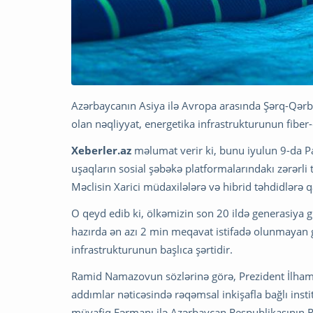
Azərbaycanın Asiya ilə Avropa arasında Şərq-Qərb
olan nəqliyyat, energetika infrastrukturunun fiber-o
Xeberler.az
məlumat verir ki, bunu iyulun 9-da Pa
uşaqların sosial şəbəkə platformalarındakı zərərl
Məclisin Xarici müdaxilələrə və hibrid təhdidlərə
O qeyd edib ki, ölkəmizin son 20 ildə generasiya 
hazırda ən azı 2 min meqavat istifadə olunmayan 
infrastrukturunun başlıca şərtidir.
Ramid Namazovun sözlərinə görə, Prezident İlham 
addımlar nəticəsində rəqəmsal inkişafla bağlı inst
müvafiq Fərmanı ilə Azərbaycan Respublikasının Rəq