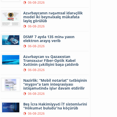
06-08-2026
Azərbaycanın rəqəmsal idarəçilik
model iki beynəlxalq mükafata
layiq görülüb
06-08-2026
DSMF 7 ayda 135 minə yaxın
elektron arayış verib
06-08-2026
Azərbaycan və Qazaxıstan
Transxəzər Fiber-Optik Kabel
Xəttinin çəkilişini başa çatdırıb
06-08-2026
Nazirlik: “Mobil notariat” tətbiqinin
“mygov”a tam inteqrasiyası
istiqamətində işlər davam etdirilir
06-08-2026
Beş İcra Hakimiyyəti İT sistemlərini
“Hökumət buludu”na köçürüb
06-08-2026