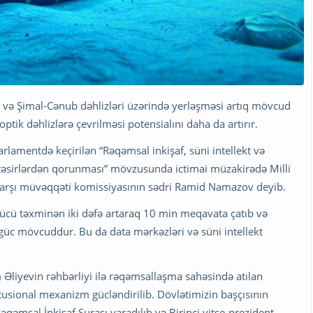
 və Şimal-Cənub dəhlizləri üzərində yerləşməsi artıq mövcud
ptik dəhlizlərə çevrilməsi potensialını daha da artırır.
rlamentdə keçirilən “Rəqəmsal inkişaf, süni intellekt və
i təsirlərdən qorunması” mövzusunda ictimai müzakirədə Milli
 qarşı müvəqqəti komissiyasının sədri Ramid Namazov deyib.
gücü təxminən iki dəfə artaraq 10 min meqavata çatıb və
güc mövcuddur. Bu da data mərkəzləri və süni intellekt
Əliyevin rəhbərliyi ilə rəqəmsallaşma sahəsində atılan
itusional mexanizm gücləndirilib. Dövlətimizin başçısının
əmsal İnkişaf Şurası yaradılıb və Birinci vitse-prezident