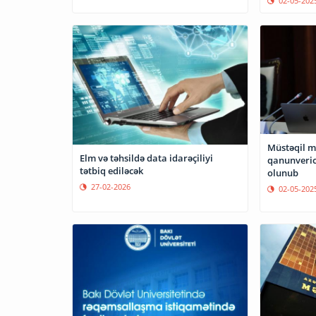
02-05-202
Müstəqil me
Elm və təhsildə data idarəçiliyi
qanunverici
tətbiq ediləcək
olunub
27-02-2026
02-05-202