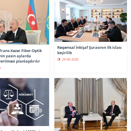
Rəqəmsal İnkişaf Şurasının ilk iclası
Trans-Xəzər Fiber-Optik
keçirilib
nin yaxın aylarda
29-06-2026
verilməsi planlaşdırılır
6