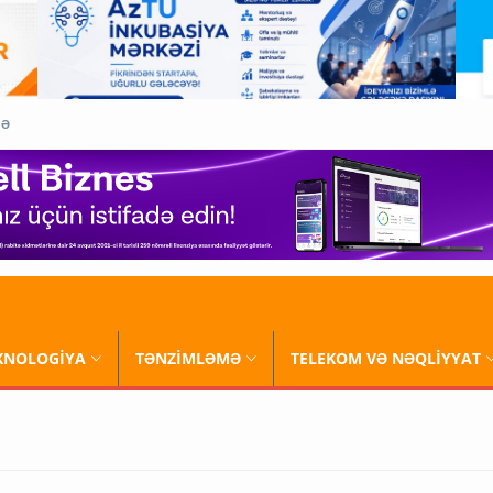
QƏ
XNOLOGİYA
TƏNZİMLƏMƏ
TELEKOM VƏ NƏQLİYYAT