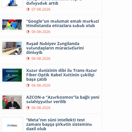
dəfəyədək artıb
07-08-2026
“Google”un məlumat emalı mərkəzi
Hindistanda etirazlara səbəb olub
06-08-2026
Rəşad Nəbiyev Zəngilanda
vətəndaşların müraciətlərini
dinləyib
06-08-2026
Xəzər dənizinin dibi ilə Trans-Xəzər
Fiber-Optik Kabel Xəttinin çəkilişi
başa çatıb
06-08-2026
AZCON-a "Azərkosmos"la bağlı yeni
səlahiyyətlər verilib
06-08-2026
“Meta”nın süni intellekti test
zamanı başqa şirkətin sisteminə
daxil olub