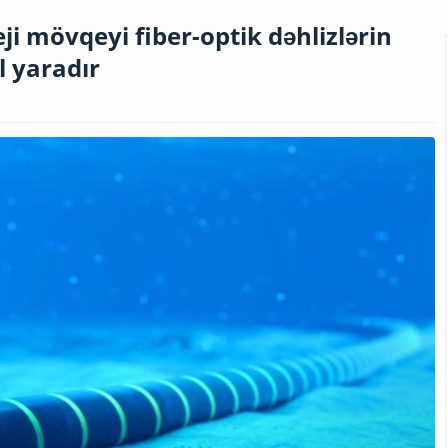
i mövqeyi fiber-optik dəhlizlərin
l yaradır