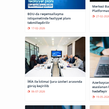
Mərkəzi Ba
Platformas
BDU-da rəqəmsallaşma
27-02-202
istiqamətində fəaliyyət planı
təkmilləşdirilir
17-02-2026
İRİA ilə İctimai Şura üzvləri arasında
Azərbaycan 
görüş keçirilib
əsaslanan h
hədəfləyir
06-07-2026
19-05-202