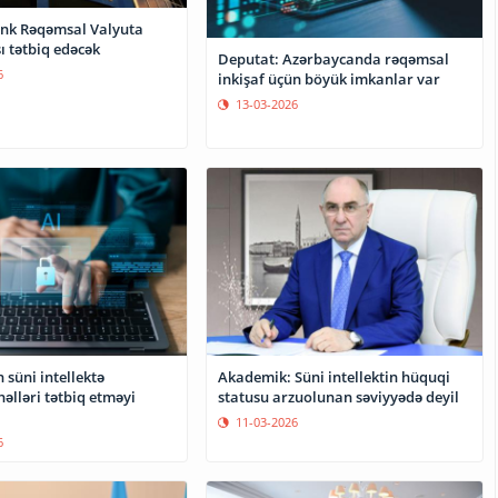
nk Rəqəmsal Valyuta
ı tətbiq edəcək
Deputat: Azərbaycanda rəqəmsal
6
inkişaf üçün böyük imkanlar var
13-03-2026
Akademik: Süni intellektin hüquqi
süni intellektə
statusu arzuolunan səviyyədə deyil
əlləri tətbiq etməyi
11-03-2026
6