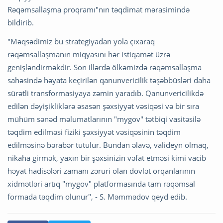
Rəqəmsallaşma proqramı"nın təqdimat mərasimində
bildirib.
"Məqsədimiz bu strategiyadan yola çıxaraq
rəqəmsallaşmanın miqyasını hər istiqamət üzrə
genişləndirməkdir. Son illərdə ölkəmizdə rəqəmsallaşma
sahəsində həyata keçirilən qanunvericilik təşəbbüsləri daha
sürətli transformasiyaya zəmin yaradıb. Qanunvericilikdə
edilən dəyişikliklərə əsasən şəxsiyyət vəsiqəsi və bir sıra
mühüm sənəd məlumatlarının "mygov" tətbiqi vasitəsilə
təqdim edilməsi fiziki şəxsiyyət vəsiqəsinin təqdim
edilməsinə bərabər tutulur. Bundan əlavə, valideyn olmaq,
nikaha girmək, yaxın bir şəxsinizin vəfat etməsi kimi vacib
həyat hadisələri zamanı zəruri olan dövlət orqanlarının
xidmətləri artıq "mygov" platformasında tam rəqəmsal
formada təqdim olunur", - S. Məmmədov qeyd edib.