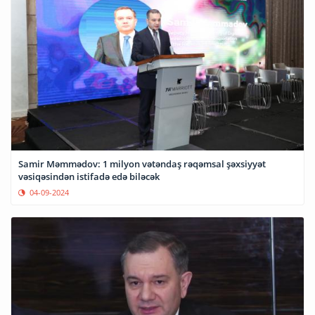
Samir Məmmədov: 1 milyon vətəndaş rəqəmsal şəxsiyyət
vəsiqəsindən istifadə edə biləcək
04-09-2024