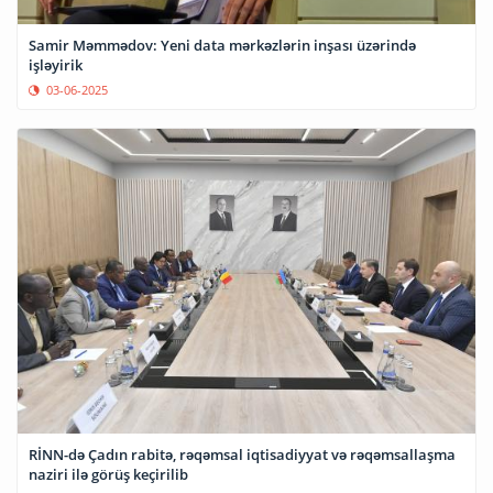
Samir Məmmədov: Yeni data mərkəzlərin inşası üzərində
işləyirik
03-06-2025
RİNN-də Çadın rabitə, rəqəmsal iqtisadiyyat və rəqəmsallaşma
naziri ilə görüş keçirilib