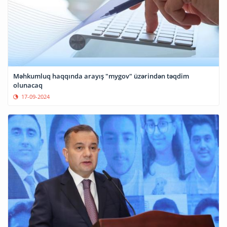
Məhkumluq haqqında arayış "mygov" üzərindən təqdim
olunacaq
17-09-2024