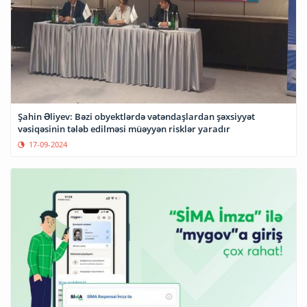
Şahin Əliyev: Bəzi obyektlərdə vətəndaşlardan şəxsiyyət
vəsiqəsinin tələb edilməsi müəyyən risklər yaradır
17-09-2024