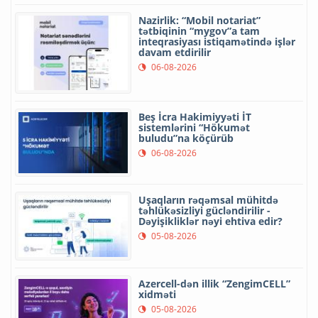
Nazirlik: “Mobil notariat”
tətbiqinin “mygov”a tam
inteqrasiyası istiqamətində işlər
davam etdirilir
06-08-2026
Beş İcra Hakimiyyəti İT
sistemlərini “Hökumət
buludu”na köçürüb
06-08-2026
Uşaqların rəqəmsal mühitdə
təhlükəsizliyi gücləndirilir -
Dəyişikliklər nəyi ehtiva edir?
05-08-2026
Azercell-dən illik “ZengimCELL”
xidməti
05-08-2026