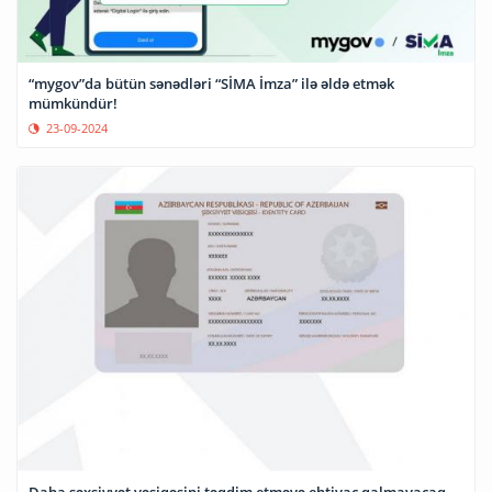
“mygov”da bütün sənədləri “SİMA İmza” ilə əldə etmək
mümkündür!
23-09-2024