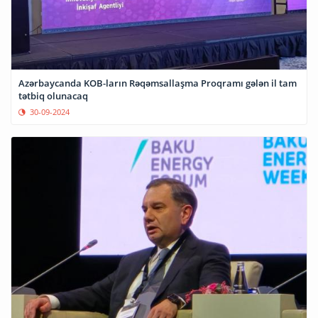
Azərbaycanda KOB-ların Rəqəmsallaşma Proqramı gələn il tam
tətbiq olunacaq
30-09-2024