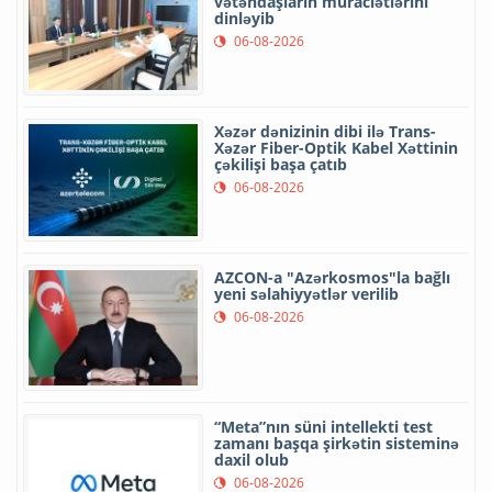
vətəndaşların müraciətlərini
dinləyib
06-08-2026
Xəzər dənizinin dibi ilə Trans-
Xəzər Fiber-Optik Kabel Xəttinin
çəkilişi başa çatıb
06-08-2026
AZCON-a "Azərkosmos"la bağlı
yeni səlahiyyətlər verilib
06-08-2026
“Meta”nın süni intellekti test
zamanı başqa şirkətin sisteminə
daxil olub
06-08-2026