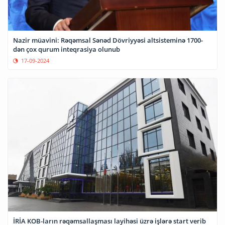
Nazir müavini: Rəqəmsal Sənəd Dövriyyəsi altsisteminə 1700-
dən çox qurum inteqrasiya olunub
17-09-2024
İRİA KOB-ların rəqəmsallaşması layihəsi üzrə işlərə start verib