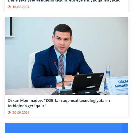
Daha şəxsiyyət vəsiqəsini təqdim etməyə ehtiyac qalmayacaq
18-07-2024
Orxan Məmmədov: "KOB-lar rəqəmsal texnologiyaların
tətbiqində geri qalır"
30-09-2024