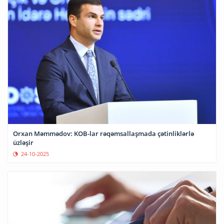
Orxan Məmmədov: KOB-lar rəqəmsallaşmada çətinliklərlə
üzləşir
24-10-2025