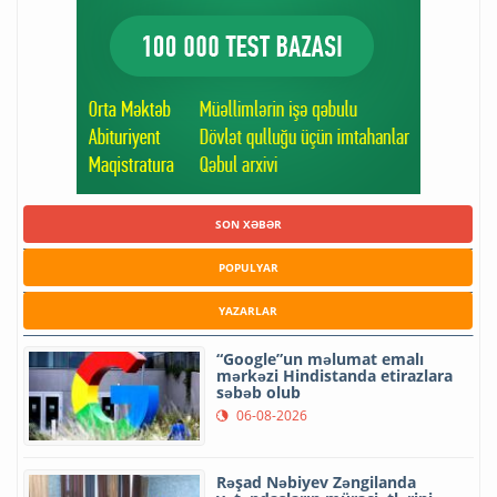
SON XƏBƏR
POPULYAR
YAZARLAR
“Google”un məlumat emalı
mərkəzi Hindistanda etirazlara
səbəb olub
06-08-2026
Rəşad Nəbiyev Zəngilanda