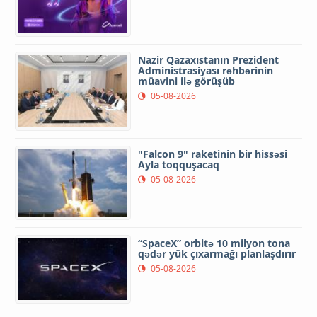
Nazir Qazaxıstanın Prezident
Administrasiyası rəhbərinin
müavini ilə görüşüb
05-08-2026
"Falcon 9" raketinin bir hissəsi
Ayla toqquşacaq
05-08-2026
“SpaceX” orbitə 10 milyon tona
qədər yük çıxarmağı planlaşdırır
05-08-2026