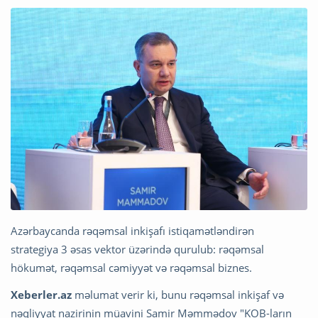
Azərbaycanda rəqəmsal inkişafı istiqamətləndirən
strategiya 3 əsas vektor üzərində qurulub: rəqəmsal
hökumət, rəqəmsal cəmiyyət və rəqəmsal biznes.
Xeberler.az
məlumat verir ki, bunu rəqəmsal inkişaf və
nəqliyyat nazirinin müavini Samir Məmmədov "KOB-ların