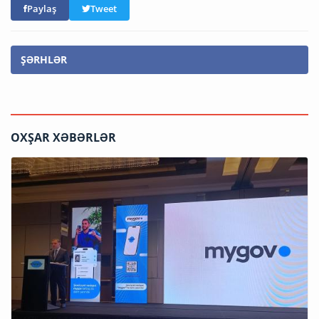
Paylaş
Tweet
ŞƏRHLƏR
OXŞAR XƏBƏRLƏR