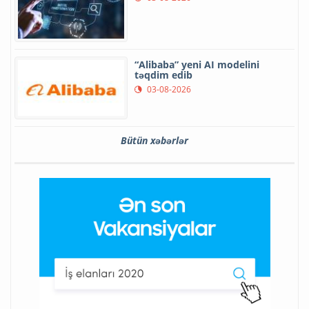
“Alibaba” yeni AI modelini
təqdim edib
03-08-2026
Bütün xəbərlər