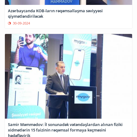
Azərbaycanda KOB-ların rəqəmsallaşma səviyyəsi
qiymətləndiriləcək
30-09-2024
Samir Məmmədov: İl sonunadək vətəndaşlardan alınan fiziki
xidmətlərin 15 faizinin rəqəmsal formaya keçməsini
hədəfləyirik