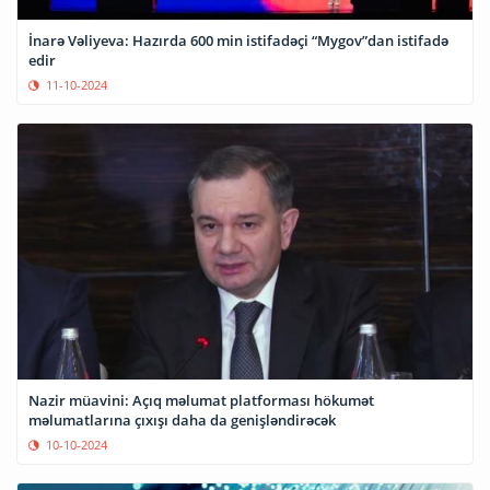
İnarə Vəliyeva: Hazırda 600 min istifadəçi “Mygov”dan istifadə
edir
11-10-2024
Nazir müavini: Açıq məlumat platforması hökumət
məlumatlarına çıxışı daha da genişləndirəcək
10-10-2024