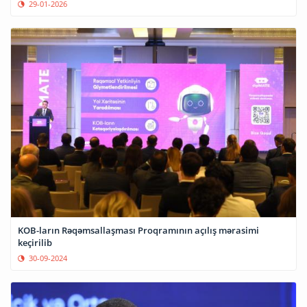
29-01-2026
KOB-ların Rəqəmsallaşması Proqramının açılış mərasimi
keçirilib
30-09-2024