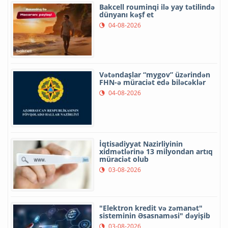
Bakcell rouminqi ilə yay tətilində
dünyanı kəşf et
04-08-2026
Vətəndaşlar “mygov” üzərindən
FHN-ə müraciət edə biləcəklər
04-08-2026
İqtisadiyyat Nazirliyinin
xidmətlərinə 13 milyondan artıq
müraciət olub
03-08-2026
"Elektron kredit və zəmanət"
sisteminin Əsasnaməsi" dəyişib
03-08-2026