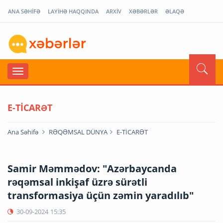
ANA SƏHİFƏ
LAYİHƏ HAQQINDA
ARXİV
XƏBƏRLƏR
ƏLAQƏ
E-TİCARƏT
Ana Səhifə
RƏQƏMSAL DÜNYA
E-TİCARƏT
Samir Məmmədov: "Azərbaycanda
rəqəmsal inkişaf üzrə sürətli
transformasiya üçün zəmin yaradılıb"
30-09-2024
15:35