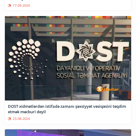
17-09-2024
DOST xidmətlərdən istifadə zamanı şəxsiyyət vəsiqəsini təqdim
etmək məcburi deyil
23-08-2024