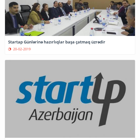
Startap Günlərinə hazırlıqlar başa çatmaq üzrədir
20-02-2019