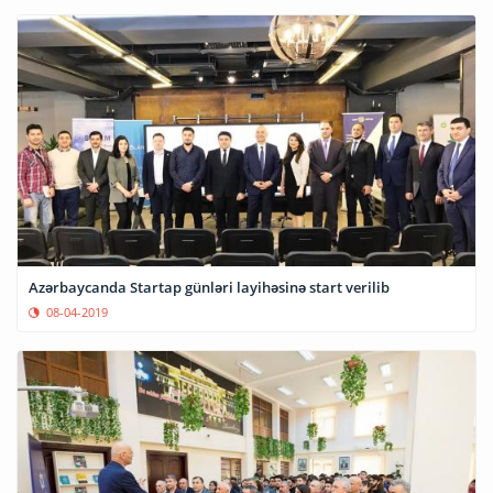
Azərbaycanda Startap günləri layihəsinə start verilib
08-04-2019