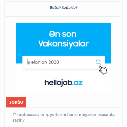
Bütün xəbərlər
SORĞU
İT mütəxəssislər iş yerlərini hansı meyarlar əsasında
seçir ?