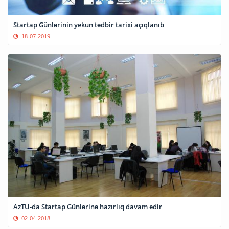
Startap Günlərinin yekun tədbir tarixi açıqlanıb
18-07-2019
AzTU-da Startap Günlərinə hazırlıq davam edir
02-04-2018