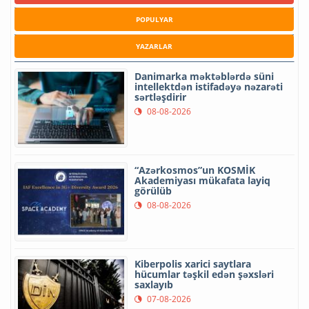
POPULYAR
YAZARLAR
Danimarka məktəblərdə süni
intellektdən istifadəyə nəzarəti
sərtləşdirir
08-08-2026
“Azərkosmos”un KOSMİK
Akademiyası mükafata layiq
görülüb
08-08-2026
Kiberpolis xarici saytlara
hücumlar təşkil edən şəxsləri
saxlayıb
07-08-2026