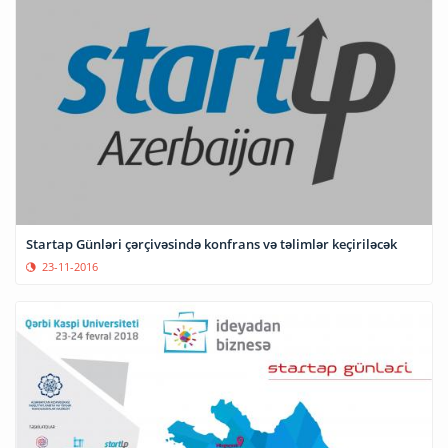
Startap Günləri çərçivəsində konfrans və təlimlər keçiriləcək
23-11-2016