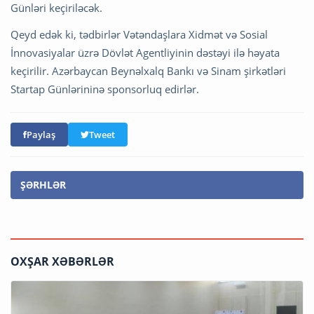
Günləri keçiriləcək.
Qeyd edək ki, tədbirlər Vətəndaşlara Xidmət və Sosial
İnnovasiyalar üzrə Dövlət Agentliyinin dəstəyi ilə həyata
keçirilir.
Azərbaycan Beynəlxalq Bankı və Sinam şirkətləri
Startap Günlərininə sponsorluq edirlər.
Paylaş
Tweet
ŞƏRHLƏR
OXŞAR XƏBƏRLƏR