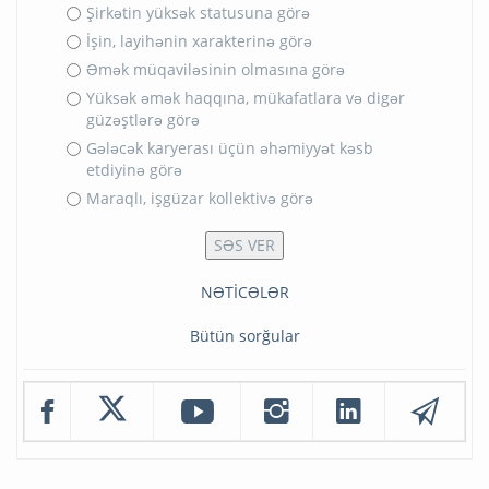
Şirkətin yüksək statusuna görə
İşin, layihənin xarakterinə görə
Əmək müqaviləsinin olmasına görə
Yüksək əmək haqqına, mükafatlara və digər
güzəştlərə görə
Gələcək karyerası üçün əhəmiyyət kəsb
etdiyinə görə
Maraqlı, işgüzar kollektivə görə
NƏTİCƏLƏR
Bütün sorğular