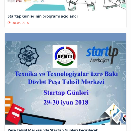
Startap Günlərinin proqramı açıqlandı
30-03-2018
Peşə Təhsil Mərkəzində Startap Günləri keçiriləcək