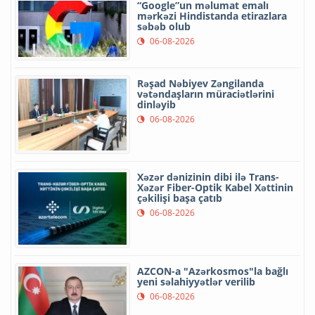
“Google”un məlumat emalı
mərkəzi Hindistanda etirazlara
səbəb olub
06-08-2026
Rəşad Nəbiyev Zəngilanda
vətəndaşların müraciətlərini
dinləyib
06-08-2026
Xəzər dənizinin dibi ilə Trans-
Xəzər Fiber-Optik Kabel Xəttinin
çəkilişi başa çatıb
06-08-2026
AZCON-a "Azərkosmos"la bağlı
yeni səlahiyyətlər verilib
06-08-2026