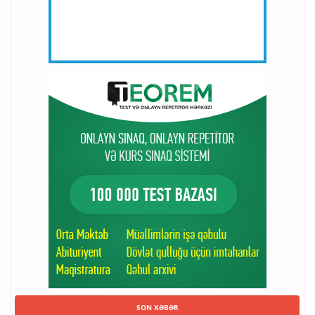
SON XƏBƏR