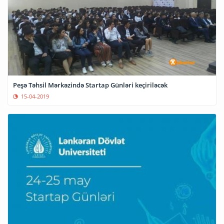
Peşə Təhsil Mərkəzində Startap Günləri keçiriləcək
15-04-2019