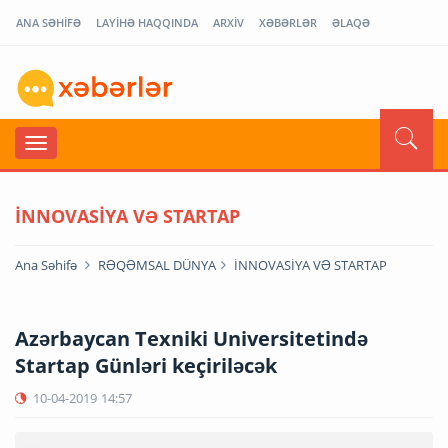
ANA SƏHİFƏ
LAYİHƏ HAQQINDA
ARXİV
XƏBƏRLƏR
ƏLAQƏ
İNNOVASİYA VƏ STARTAP
Ana Səhifə
RƏQƏMSAL DÜNYA
İNNOVASİYA VƏ STARTAP
Azərbaycan Texniki Universitetində
Startap Günləri keçiriləcək
10-04-2019
14:57