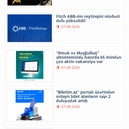
Fitch ABB-nin reytinqini növbəti
dəfə yüksəltdi!
07-08-2026
“Əmək və Məşğulluq”
altsistemində hazırda 65 mindən
çox aktiv vakansiya var
07-08-2026
“Biletim.az” portalı üzərindən
onlayn bilet alanların sayı 2
dəfəyədək artıb
07-08-2026