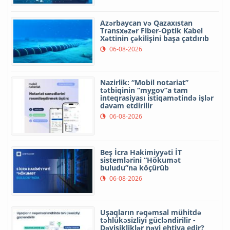
Azərbaycan və Qazaxıstan
Transxəzər Fiber-Optik Kabel
Xəttinin çəkilişini başa çatdırıb
06-08-2026
Nazirlik: “Mobil notariat”
tətbiqinin “mygov”a tam
inteqrasiyası istiqamətində işlər
davam etdirilir
06-08-2026
Beş İcra Hakimiyyəti İT
sistemlərini “Hökumət
buludu”na köçürüb
06-08-2026
Uşaqların rəqəmsal mühitdə
təhlükəsizliyi gücləndirilir -
Dəyişikliklər nəyi ehtiva edir?