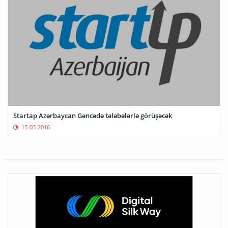
Startap Azərbaycan Gəncədə tələbələrlə görüşəcək
15-03-2016