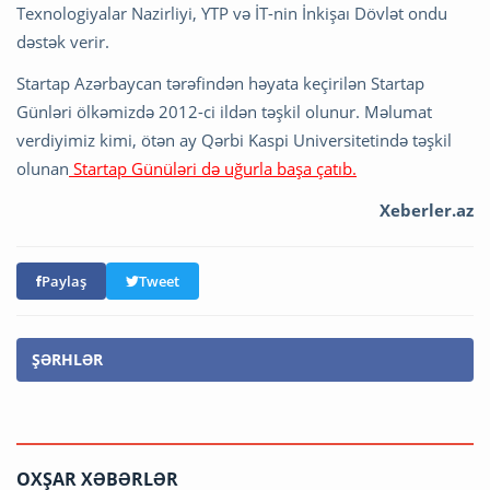
Texnologiyalar Nazirliyi, YTP və İT-nin İnkişaı Dövlət ondu
dəstək verir.
Startap Azərbaycan tərəfindən həyata keçirilən Startap
Günləri ölkəmizdə 2012-ci ildən təşkil olunur. Məlumat
verdiyimiz kimi, ötən ay Qərbi Kaspi Universitetində təşkil
olunan
Startap Günüləri də uğurla başa çatıb.
Xeberler.az
Paylaş
Tweet
ŞƏRHLƏR
OXŞAR XƏBƏRLƏR