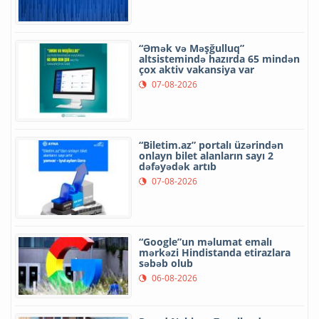
“Əmək və Məşğulluq”
altsistemində hazırda 65 mindən
çox aktiv vakansiya var
07-08-2026
“Biletim.az” portalı üzərindən
onlayn bilet alanların sayı 2
dəfəyədək artıb
07-08-2026
“Google”un məlumat emalı
mərkəzi Hindistanda etirazlara
səbəb olub
06-08-2026