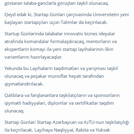
göstərən tələbə-gənclərlə görüşləri təşkil olunacaq.
Qeyd edək ki, Startap Günləri çərçivəsində Universitetin yeni
başlayan startapçıları üçün Təlimlər də keçiriləcək.
Startup Günlərində tələbələr innovativ biznes ideyalar
ətrafında komandalar formalaşdıracaq, mentorların və
ekspertlərin köməyi ilə yeni startap layihələrinin ilkin
variantlarını hazırlayacaqlar.
Yekunda bu Layihələrin təqdimatları və yarışması təşkil
olunacaq və peşəkar münsiflər heyəti tərəfindən
qiymətləndiriləcək.
Qaliblərə və fərqlənənlərə təşkilatçıların və sponsorların
qiymətli hədiyyələri, diplomlar və sertifikatlar təqdim
olunacaq.
Startap Günləri Startap Azərbaycan və AzTU-nun təşkilatçılığı
ilə keçiriləcək. Layihəyə Nəqliyyat, Rabitə və Yüksək