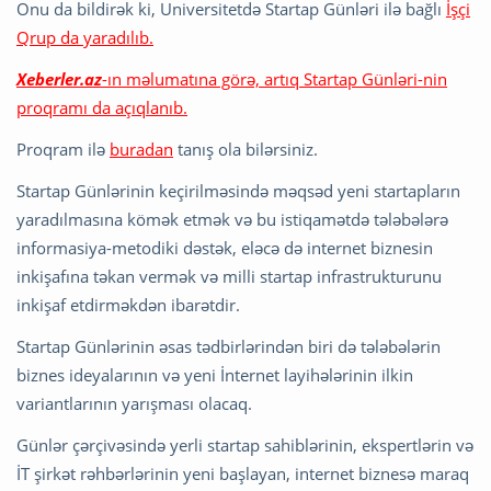
Onu da bildirək ki, Universitetdə Startap Günləri ilə bağlı
İşçi
Qrup da yaradılıb.
Xeberler.az
-ın məlumatına görə, artıq Startap Günləri-nin
proqramı da açıqlanıb.
Proqram ilə
buradan
tanış ola bilərsiniz.
Startap Günlərinin keçirilməsində məqsəd yeni startapların
yaradılmasına kömək etmək və bu istiqamətdə tələbələrə
informasiya-metodiki dəstək, eləcə də internet biznesin
inkişafına təkan vermək və milli startap infrastrukturunu
inkişaf etdirməkdən ibarətdir.
Startap Günlərinin əsas tədbirlərindən biri də tələbələrin
biznes ideyalarının və yeni İnternet layihələrinin ilkin
variantlarının yarışması olacaq.
Günlər çərçivəsində yerli startap sahiblərinin, ekspertlərin və
İT şirkət rəhbərlərinin yeni başlayan, internet biznesə maraq