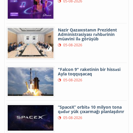
05-08-2026
Nazir Qazaxıstanın Prezident
Administrasiyası rəhbərinin
müavini ilə görüşüb
05-08-2026
"Falcon 9" raketinin bir hissəsi
Ayla toqquşacaq
05-08-2026
“SpaceX” orbitə 10 milyon tona
qədər yük çıxarmağı planlaşdırır
05-08-2026