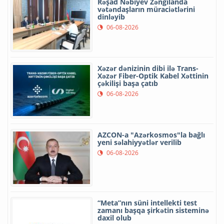
Rəşad Nəbiyev Zəngilanda
vətəndaşların müraciətlərini
dinləyib
06-08-2026
Xəzər dənizinin dibi ilə Trans-
Xəzər Fiber-Optik Kabel Xəttinin
çəkilişi başa çatıb
06-08-2026
AZCON-a "Azərkosmos"la bağlı
yeni səlahiyyətlər verilib
06-08-2026
“Meta”nın süni intellekti test
zamanı başqa şirkətin sisteminə
daxil olub