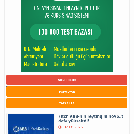
SON XƏBƏR
POPULYAR
YAZARLAR
Fitch ABB-nin reytinqini növbəti
dəfə yüksəltdi!
07-08-2026