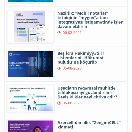
Nazirlik: “Mobil notariat”
tətbiqinin “mygov”a tam
inteqrasiyası istiqamətində işlər
davam etdirilir
06-08-2026
Beş İcra Hakimiyyəti İT
sistemlərini “Hökumət
buludu”na köçürüb
06-08-2026
Uşaqların rəqəmsal mühitdə
təhlükəsizliyi gücləndirilir -
Dəyişikliklər nəyi ehtiva edir?
05-08-2026
Azercell-dən illik “ZengimCELL”
xidməti