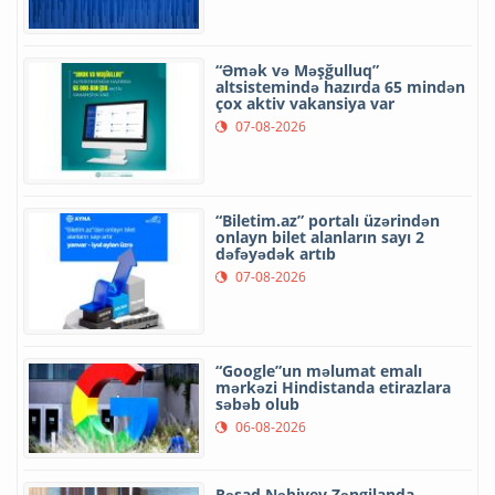
“Əmək və Məşğulluq”
altsistemində hazırda 65 mindən
çox aktiv vakansiya var
07-08-2026
“Biletim.az” portalı üzərindən
onlayn bilet alanların sayı 2
dəfəyədək artıb
07-08-2026
“Google”un məlumat emalı
mərkəzi Hindistanda etirazlara
səbəb olub
06-08-2026
Rəşad Nəbiyev Zəngilanda