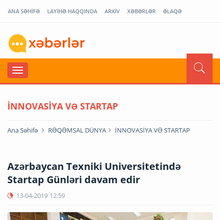
ANA SƏHİFƏ
LAYİHƏ HAQQINDA
ARXİV
XƏBƏRLƏR
ƏLAQƏ
İNNOVASİYA VƏ STARTAP
Ana Səhifə
RƏQƏMSAL DÜNYA
İNNOVASİYA VƏ STARTAP
Azərbaycan Texniki Universitetində
Startap Günləri davam edir
13-04-2019
12:59