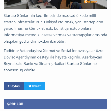
Startap Günlərinin keçirilməsində məqsəd ölkədə milli
startap infrastrukturunu inkişaf etdirmək, yeni startapların
yaradılmasına kömək etmək, bu istiqamətdə onlara
informasiya-metodiki dəstək vermək və startapçılar arasında
əlaqələri gücləndirməkdən ibarətdir.
Tədbirlər Vətəndaşlara Xidmət və Sosial İnnovasiyalar üzrə
Dövlət Agentliyinin dəstəyi ilə həyata keçirilir.
Azərbaycan
Beynəlxalq Bankı və Sinam şirkətləri Startap Günlərinə
sponsorluq edirlər.
Paylaş
Tweet
ŞƏRHLƏR