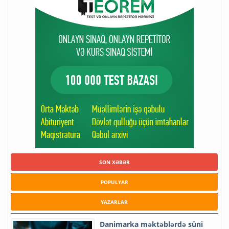
SON XƏBƏR
POPULYAR
YAZARLAR
Danimarka məktəblərdə süni