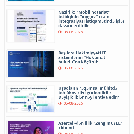
Nazirlik: “Mobil notariat”
tətbiqinin “mygov”a tam
inteqrasiyası istiqamətində işlər
davam etdirilir
06-08-2026
Beş İcra Hakimiyyəti İT
sistemlərini “Hökumət
buludu”na köçürüb
06-08-2026
Uşaqların rəqəmsal mühitdə
təhlükəsizliyi gücləndirilir -
Dəyişikliklər nəyi ehtiva edir?
05-08-2026
Azercell-dən illik “ZengimCELL”
xidməti
05-08-2026