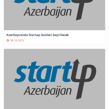
Azərbaycanda Startap Günləri keçiriləcək
08-10-2015