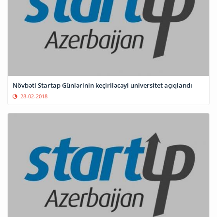
Növbəti Startap Günlərinin keçiriləcəyi universitet açıqlandı
28-02-2018