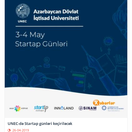
UNEC-də Startap günləri keçiriləcək
26-04-2019