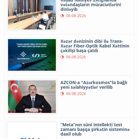
vətəndaşların müraciətlərini
dinləyib
06-08-2026
Xəzər dənizinin dibi ilə Trans-
Xəzər Fiber-Optik Kabel Xəttinin
çəkilişi başa çatıb
06-08-2026
AZCON-a "Azərkosmos"la bağlı
yeni səlahiyyətlər verilib
06-08-2026
“Meta”nın süni intellekti test
zamanı başqa şirkətin sisteminə
daxil olub