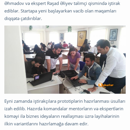
Əhmədov və ekspert Rəşad Əliyev təlimçi qismində iştirak
ediblər. Startapa yeni başlayarkən vacib olan məqamları
diqqətə çatdırıblar.
Eyni zamanda iştirakçılara prototiplərin hazırlanması üsulları
izah edilib. Hazırda komandalar mentorların və ekspertlərin
köməyi ilə biznes ideyaların reallaşması üzrə layihələrinin
ilkin variantlarını hazırlamağa davam edir.