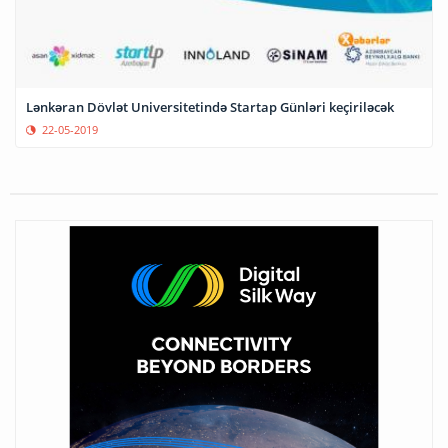
Lənkəran Dövlət Universitetində Startap Günləri keçiriləcək
22-05-2019