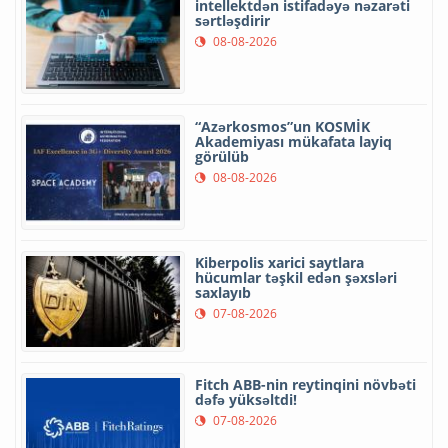
intellektdən istifadəyə nəzarəti
sərtləşdirir
08-08-2026
“Azərkosmos”un KOSMİK
Akademiyası mükafata layiq
görülüb
08-08-2026
Kiberpolis xarici saytlara
hücumlar təşkil edən şəxsləri
saxlayıb
07-08-2026
Fitch ABB-nin reytinqini növbəti
dəfə yüksəltdi!
07-08-2026