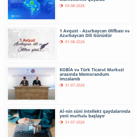
03-08-2026
1 Avqust - Azərbaycan Əlifbası və
Azərbaycan Dili Günüdür
01-08-2026
KOBİA və Türk Ticarət Mərkəzi
arasında Memorandum
imzalanıb
31-07-2026
Aİ-nin süni intellekt qaydalarında
yeni mərhələ başlayır
31-07-2026