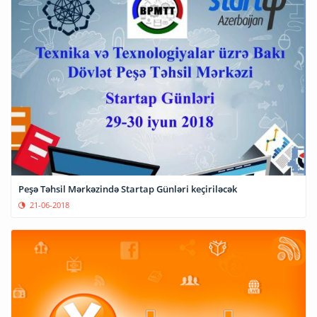
Peşə Təhsil Mərkəzində Startap Günləri keçiriləcək
21-06-2018