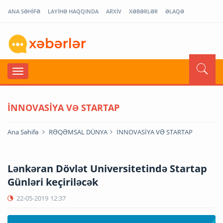
ANA SƏHİFƏ
LAYİHƏ HAQQINDA
ARXİV
XƏBƏRLƏR
ƏLAQƏ
İNNOVASİYA VƏ STARTAP
Ana Səhifə
RƏQƏMSAL DÜNYA
İNNOVASİYA VƏ STARTAP
Lənkəran Dövlət Universitetində Startap
Günləri keçiriləcək
22-05-2019
12:37