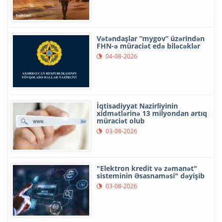
Vətəndaşlar “mygov” üzərindən
FHN-ə müraciət edə biləcəklər
04-08-2026
İqtisadiyyat Nazirliyinin
xidmətlərinə 13 milyondan artıq
müraciət olub
03-08-2026
"Elektron kredit və zəmanət"
sisteminin Əsasnaməsi" dəyişib
03-08-2026