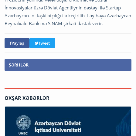
İnnovasiyalar üzrə Dövlət Agentliynin dəstəyi ilə Startap
Azərbaycan-ın təşkilatçılığı ilə keçirilib. Layihəyə Azərbaycan
Beynəlxalq Bankı və SİNAM şirkəti dəstək verir.
Paylaş
Tweet
ŞƏRHLƏR
OXŞAR XƏBƏRLƏR