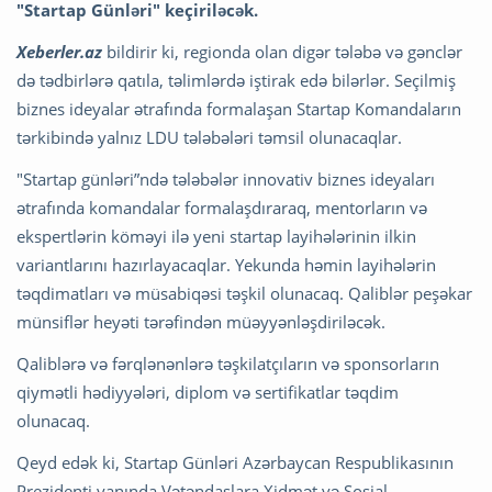
"Startap Günləri" keçiriləcək.
Xeberler.az
bildirir ki, regionda olan digər tələbə və gənclər
də tədbirlərə qatıla, təlimlərdə iştirak edə bilərlər. Seçilmiş
biznes ideyalar ətrafında formalaşan Startap Komandaların
tərkibində yalnız LDU tələbələri təmsil olunacaqlar.
"Startap günləri”ndə tələbələr innovativ biznes ideyaları
ətrafında komandalar formalaşdıraraq, mentorların və
ekspertlərin köməyi ilə yeni startap layihələrinin ilkin
variantlarını hazırlayacaqlar. Yekunda həmin layihələrin
təqdimatları və müsabiqəsi təşkil olunacaq. Qaliblər peşəkar
münsiflər heyəti tərəfindən müəyyənləşdiriləcək.
Qaliblərə və fərqlənənlərə təşkilatçıların və sponsorların
qiymətli hədiyyələri, diplom və sertifikatlar təqdim
olunacaq.
Qeyd edək ki, Startap Günləri Azərbaycan Respublikasının
Prezidenti yanında Vətəndaşlara Xidmət və Sosial