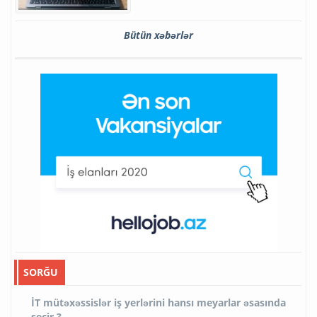
Bütün xəbərlər
SORĞU
İT mütəxəssislər iş yerlərini hansı meyarlar əsasında
seçir ?