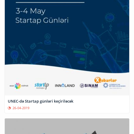
UNEC-də Startap günləri keçiriləcək
26-04-2019