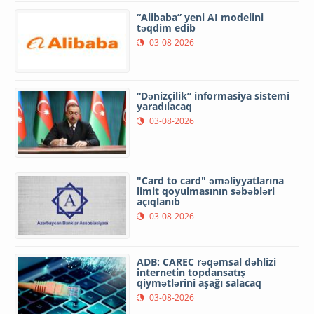
“Alibaba” yeni AI modelini
təqdim edib
03-08-2026
“Dənizçilik” informasiya sistemi
yaradılacaq
03-08-2026
"Card to card" əməliyyatlarına
limit qoyulmasının səbəbləri
açıqlanıb
03-08-2026
ADB: CAREC rəqəmsal dəhlizi
internetin topdansatış
qiymətlərini aşağı salacaq
03-08-2026