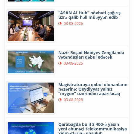
“ASAN AI Hub” növbəti çağırış
üzrə qalib həll müəyyən edib
03-08-2026
Nazir Rəşad Nəbiyev Zəngilanda
vətəndaşları qəbul edəcək
03-08-2026
Magistraturaya qəbul olunanların
nəzərinə: Qeydiyyat yalnız
“mygov” üzərindən aparılacaq
03-08-2026
Qarabağda bu il 3 400-ə yaxın
yeni abunəçi telekommunikasiya
xidmətlərinə qoşulub