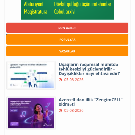
SON XƏBƏR
POPULYAR
YAZARLAR
Uşaqların rəqəmsal mühitdə
təhlükəsizliyi gücləndirilir -
Dəyişikliklər nəyi ehtiva edir?
05-08-2026
Azercell-dən illik “ZengimCELL”
xidməti
05-08-2026