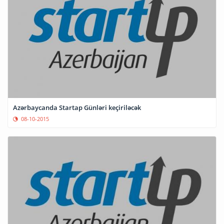
Azərbaycanda Startap Günləri keçiriləcək
08-10-2015