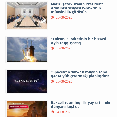
Nazir Qazaxıstanın Prezident
Administrasiyası rəhbərinin
müavini ilə görüşüb
05-08-2026
"Falcon 9" raketinin bir hissəsi
Ayla toqquşacaq
05-08-2026
“SpaceX” orbitə 10 milyon tona
qədər yük çıxarmağı planlaşdırır
05-08-2026
Bakcell rouminqi ilə yay tətilində
dünyanı kəşf et
04-08-2026