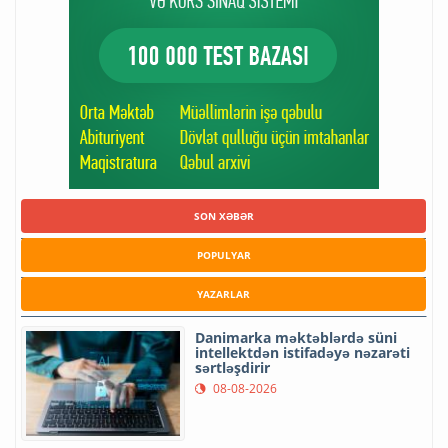
SON XƏBƏR
POPULYAR
YAZARLAR
Danimarka məktəblərdə süni
intellektdən istifadəyə nəzarəti
sərtləşdirir
08-08-2026