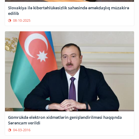
Slovakiya ilə kibertəhlükəsizlik sahəsində əməkdaşlıq müzakirə
edilib
08-10-2025
Gömrükdə elektron xidmətlərin genişləndirilməsi haqqında
Sərəncam verildi
04-03-2016