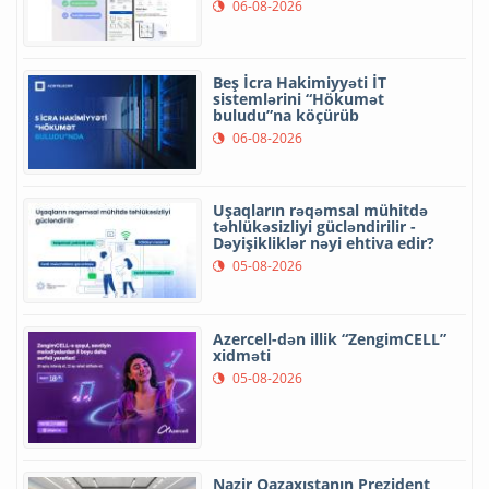
06-08-2026
Beş İcra Hakimiyyəti İT
sistemlərini “Hökumət
buludu”na köçürüb
06-08-2026
Uşaqların rəqəmsal mühitdə
təhlükəsizliyi gücləndirilir -
Dəyişikliklər nəyi ehtiva edir?
05-08-2026
Azercell-dən illik “ZengimCELL”
xidməti
05-08-2026
Nazir Qazaxıstanın Prezident