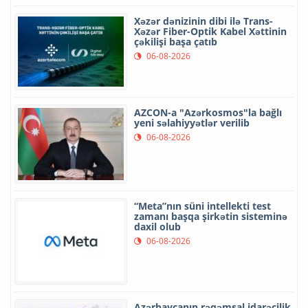
Xəzər dənizinin dibi ilə Trans-
Xəzər Fiber-Optik Kabel Xəttinin
çəkilişi başa çatıb
06-08-2026
AZCON-a "Azərkosmos"la bağlı
yeni səlahiyyətlər verilib
06-08-2026
“Meta”nın süni intellekti test
zamanı başqa şirkətin sisteminə
daxil olub
06-08-2026
Azərbaycanın rəqəmsal idarəçilik