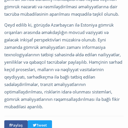
gömrük nəzarəti və rəsmiləşdirilməsi əməliyyatlarına dair
təcrübə mübadiləsinin aparılması məqsədilə təşkil olunub.
Qeyd edilib ki, görüşdə Azərbaycan ilə Estoniya gömrük
orqanları arasında əməkdaşlığın mövcud vəziyyəti və
gələcək inkişaf perspektivləri müzakirə olunub. Eyni
zamanda gömrük əməliyyatları zamanı informasiya
texnologiyalarının tətbiqi sahəsində əldə edilən nailiyyətlər,
yeniliklər və qabaqcıl təcrübələr paylaşılıb. Həmçinin sərhəd
keçid prosesləri, malların və nəqliyyat vasitələrinin
qeydiyyatı, sərhədkeçmə ilə bağlı tətbiq edilən
sadələşdirilmələr, tranzit əməliyyatlarının
optimallaşdırılması, risklərin idarə olunması sistemləri,
gömrük əməliyyatlarının rəqəmsallaşdırılması ilə bağlı fikir
mübadiləsi aparılıb.
Paylaş
Tweet