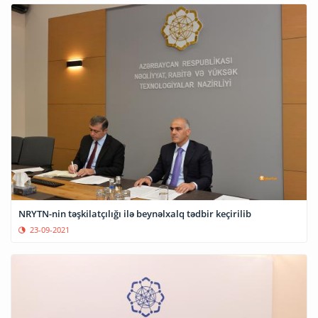
NRYTN-nin təşkilatçılığı ilə beynəlxalq tədbir keçirilib
23-09-2021