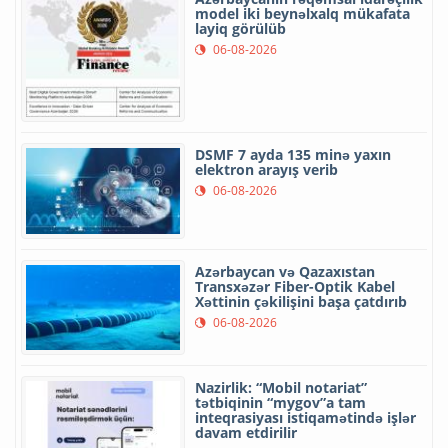
model iki beynəlxalq mükafata
layiq görülüb
06-08-2026
DSMF 7 ayda 135 minə yaxın
elektron arayış verib
06-08-2026
Azərbaycan və Qazaxıstan
Transxəzər Fiber-Optik Kabel
Xəttinin çəkilişini başa çatdırıb
06-08-2026
Nazirlik: “Mobil notariat”
tətbiqinin “mygov”a tam
inteqrasiyası istiqamətində işlər
davam etdirilir