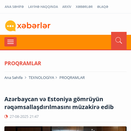
ANA SƏHİFƏ
LAYİHƏ HAQQINDA
ARXİV
XƏBƏRLƏR
ƏLAQƏ
PROQRAMLAR
Ana Səhifə
TEXNOLOGİYA
PROQRAMLAR
Azərbaycan və Estoniya gömrüyün
rəqəmsallaşdırılmasını müzakirə edib
27-08-2025
21:47