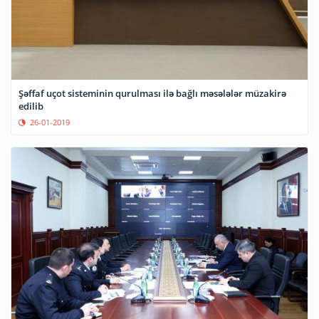
Şəffaf uçot sisteminin qurulması ilə bağlı məsələlər müzakirə
edilib
26-01-2019