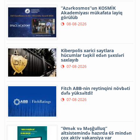
“Azərkosmos”un KOSMİK
Akademiyası mükafata layiq
görülüb
08-08-2026
Kiberpolis xarici saytlara
hücumlar təşkil edən şəxsləri
saxlayıb
07-08-2026
Fitch ABB-nin reytinqini növbəti
dəfə yüksəltdi!
07-08-2026
“Əmək və Məşğulluq”
altsistemində hazırda 65 mindən
çox aktiv vakansiya var