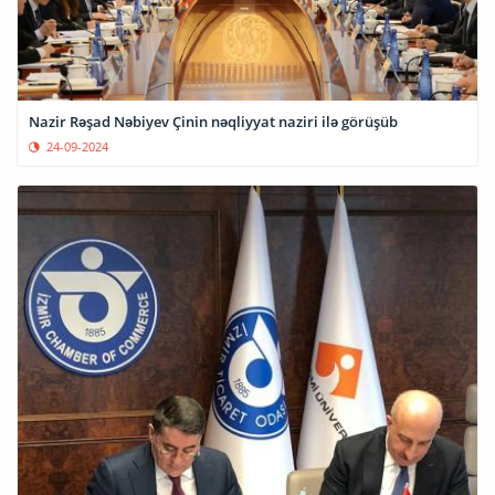
Nazir Rəşad Nəbiyev Çinin nəqliyyat naziri ilə görüşüb
24-09-2024