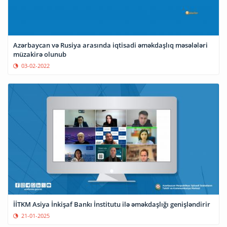
Azərbaycan və Rusiya arasında iqtisadi əməkdaşlıq məsələləri
müzakirə olunub
03-02-2022
İİTKM Asiya İnkişaf Bankı İnstitutu ilə əməkdaşlığı genişləndirir
21-01-2025