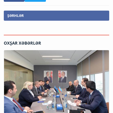
ŞƏRHLƏR
OXŞAR XƏBƏRLƏR