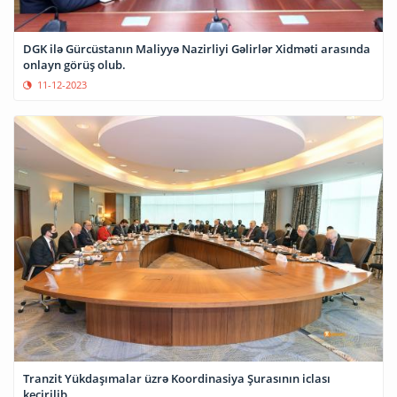
DGK ilə Gürcüstanın Maliyyə Nazirliyi Gəlirlər Xidməti arasında
onlayn görüş olub.
11-12-2023
Tranzit Yükdaşımalar üzrə Koordinasiya Şurasının iclası
keçirilib