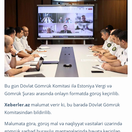
Bu gün Dövlət Gömrük Komitəsi ilə Estoniya Vergi və
Gömrük Şurası arasında onlayn formatda görüş keçirilib.
Xeberler.az
məlumat verir ki, bu barədə Dövlət Gömrük
Komitəsindən bildirilib.
Məlumata görə, görüş mal və nəqliyyat vasitələri üzərində
gömrük sərhəd buraxılış məntəqələrində həyata keçirilən