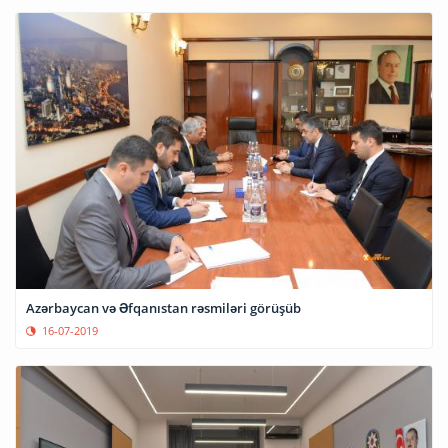
Azərbaycan və Əfqanıstan rəsmiləri görüşüb
16-07-2019