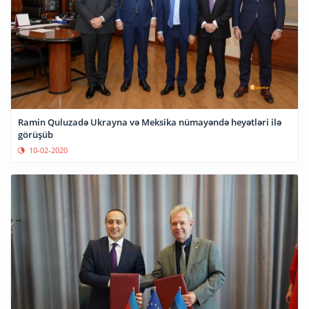
Ramin Quluzadə Ukrayna və Meksika nümayəndə heyətləri ilə
görüşüb
10-02-2020