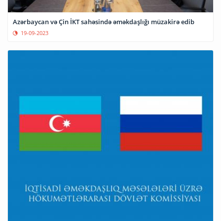
Azərbaycan və Çin İKT sahəsində əməkdaşlığı müzakirə edib
19-09-2023