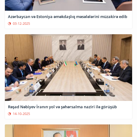
Azərbaycan və Estoniya əməkdaşlıq məsələlərini müzakirə edib
03-12-2025
Rəşad Nəbiyev İranın yol və şəhərsalma naziri ilə görüşüb
14-10-2025