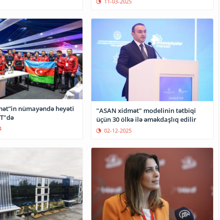
11-03-2025
ət”in nümayəndə heyəti
"ASAN xidmət" modelinin tətbiqi
T"də
üçün 30 ölkə ilə əməkdaşlıq edilir
4
02-12-2025