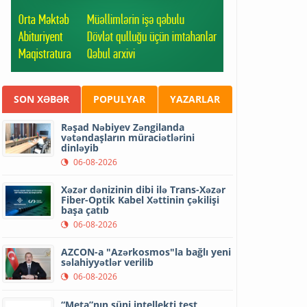
SON XƏBƏR
POPULYAR
YAZARLAR
Rəşad Nəbiyev Zəngilanda
vətəndaşların müraciətlərini
dinləyib
06-08-2026
Xəzər dənizinin dibi ilə Trans-Xəzər
Fiber-Optik Kabel Xəttinin çəkilişi
başa çatıb
06-08-2026
AZCON-a "Azərkosmos"la bağlı yeni
səlahiyyətlər verilib
06-08-2026
“Meta”nın süni intellekti test