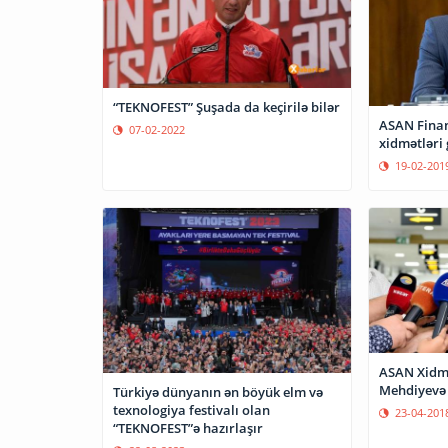
“TEKNOFEST” Şuşada da keçirilə bilər
ASAN Finan
07-02-2022
xidmətləri
19-02-201
ASAN Xidmə
Mehdiyevə 
Türkiyə dünyanın ən böyük elm və
texnologiya festivalı olan
23-04-201
“TEKNOFEST”ə hazırlaşır