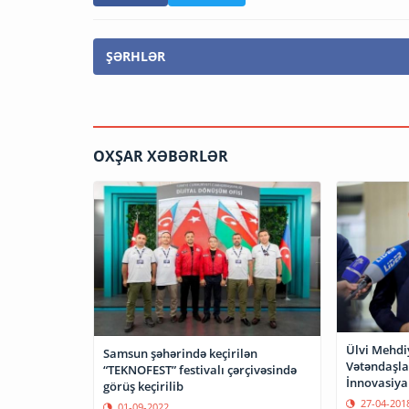
ŞƏRHLƏR
OXŞAR XƏBƏRLƏR
Ülvi Mehdi
Samsun şəhərində keçirilən
Vətəndaşla
“TEKNOFEST” festivalı çərçivəsində
İnnovasiya
görüş keçirilib
Agentliyini
27-04-201
01-09-2022