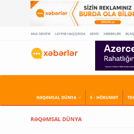
ANA SƏHİFƏ
LAYİHƏ HAQQINDA
ARXİV
XƏBƏRLƏR
ƏLA
RƏQƏMSAL DÜNYA
E - HÖKUMƏT
TE
RƏQƏMSAL DÜNYA