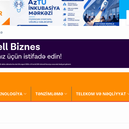
QƏ
XNOLOGİYA
TƏNZİMLƏMƏ
TELEKOM VƏ NƏQLİYYAT