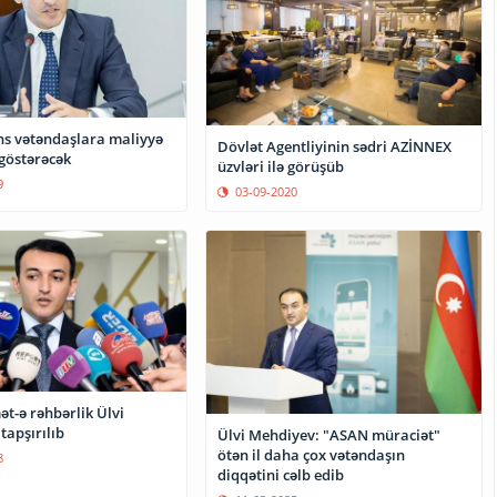
s vətəndaşlara maliyyə
Dövlət Agentliyinin sədri AZİNNEX
 göstərəcək
üzvləri ilə görüşüb
9
03-09-2020
t-ə rəhbərlik Ülvi
tapşırılıb
Ülvi Mehdiyev: "ASAN müraciət"
ötən il daha çox vətəndaşın
8
diqqətini cəlb edib