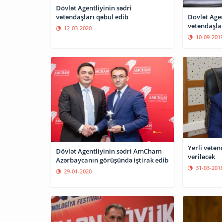
Dövlət Agentliyinin sədri
vətəndaşları qəbul edib
Dövlət Agen
vətəndaşla
12-03-2020
10-09-201
Yerli vətəndaşl
Dövlət Agentliyinin sədri AmCham
veriləcək
Azərbaycanın görüşündə iştirak edib
31-03-201
29-01-2020