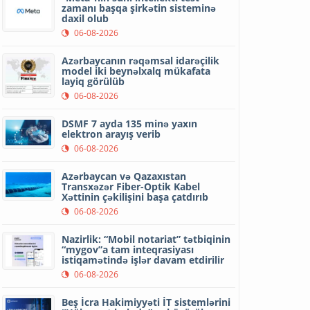
zamanı başqa şirkətin sisteminə
daxil olub
06-08-2026
Azərbaycanın rəqəmsal idarəçilik
model iki beynəlxalq mükafata
layiq görülüb
06-08-2026
DSMF 7 ayda 135 minə yaxın
elektron arayış verib
06-08-2026
Azərbaycan və Qazaxıstan
Transxəzər Fiber-Optik Kabel
Xəttinin çəkilişini başa çatdırıb
06-08-2026
Nazirlik: “Mobil notariat” tətbiqinin
“mygov”a tam inteqrasiyası
istiqamətində işlər davam etdirilir
06-08-2026
Beş İcra Hakimiyyəti İT sistemlərini