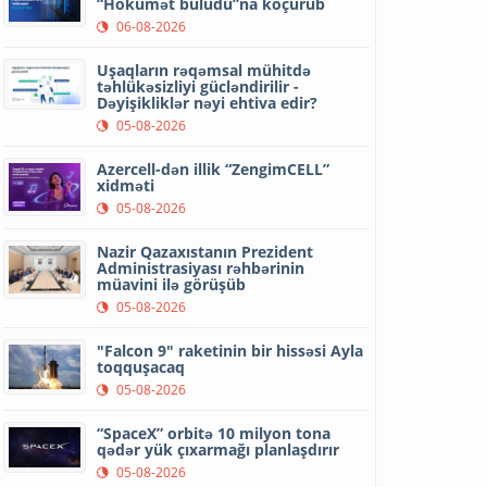
“Hökumət buludu”na köçürüb
06-08-2026
Uşaqların rəqəmsal mühitdə
təhlükəsizliyi gücləndirilir -
Dəyişikliklər nəyi ehtiva edir?
05-08-2026
Azercell-dən illik “ZengimCELL”
xidməti
05-08-2026
Nazir Qazaxıstanın Prezident
Administrasiyası rəhbərinin
müavini ilə görüşüb
05-08-2026
"Falcon 9" raketinin bir hissəsi Ayla
toqquşacaq
05-08-2026
“SpaceX” orbitə 10 milyon tona
qədər yük çıxarmağı planlaşdırır
05-08-2026