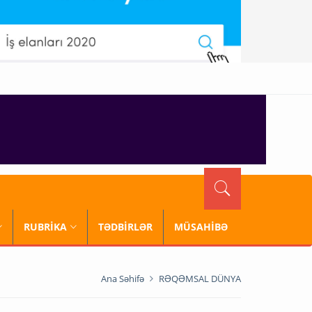
RUBRİKA
TƏDBİRLƏR
MÜSAHİBƏ
Ana Səhifə
RƏQƏMSAL DÜNYA