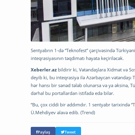
Sentyabrın 1-də “Teknofest” çərçivəsində Türkiyənin
inteqrasiyasının təqdimatı həyata keçiriləcək.
Xeberler.az
bildirir ki, Vətəndaşlara Xidmət və S
deyib ki, bu inteqrasiya ilə Azərbaycan vətəndaşı
hər hansı bir sənəd tələb olunarsa və ya əksinə, 
dərhal bu portallardan istifadə edə bilər.
“Bu, çox ciddi bir addımdır. 1 sentyabr tarixində “
Ü.Mehdiyev əlavə edib. (Trend)
Paylaş
Tweet