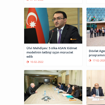
Ülvi Mehdiyev: 5 ölkə ASAN Xidmət
Dövlət Agen
modelinin tətbiqi üçün müraciət
proqramının
edib
17-02-202
10-02-2022