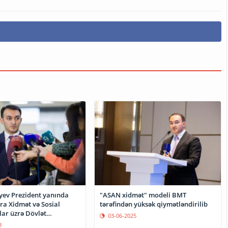
yev Prezident yanında
"ASAN xidmət" modeli BMT
ra Xidmət və Sosial
tərəfindən yüksək qiymətləndirilib
lar üzrə Dövlət
03-06-2025
n sədri təyin edilib
8