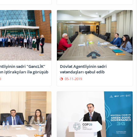
tliyinin sədri "GəncLİK"
Dövlət Agentliyinin sədri
 iştirakçıları ilə görüşüb
vətəndaşları qəbul edib
0
05-11-2019