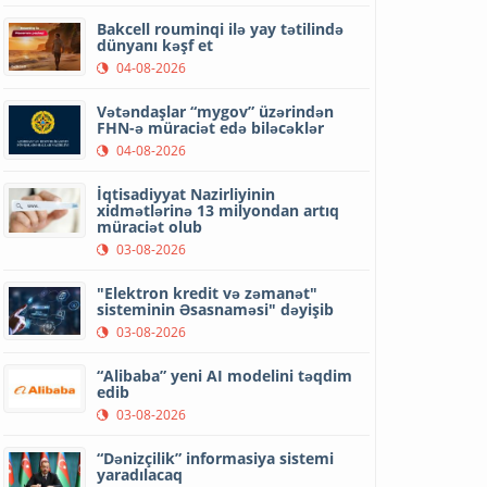
Bakcell rouminqi ilə yay tətilində
dünyanı kəşf et
04-08-2026
Vətəndaşlar “mygov” üzərindən
FHN-ə müraciət edə biləcəklər
04-08-2026
İqtisadiyyat Nazirliyinin
xidmətlərinə 13 milyondan artıq
müraciət olub
03-08-2026
"Elektron kredit və zəmanət"
sisteminin Əsasnaməsi" dəyişib
03-08-2026
“Alibaba” yeni AI modelini təqdim
edib
03-08-2026
“Dənizçilik” informasiya sistemi
yaradılacaq