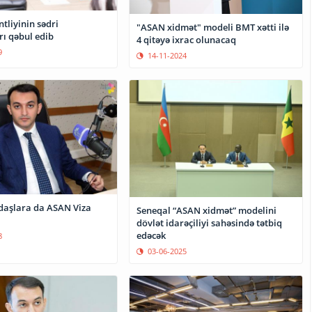
tliyinin sədri
"ASAN xidmət" modeli BMT xətti ilə
rı qəbul edib
4 qitəyə ixrac olunacaq
9
14-11-2024
ara da ASAN Viza
Seneqal “ASAN xidmət” modelini
dövlət idarəçiliyi sahəsində tətbiq
edəcək
8
03-06-2025