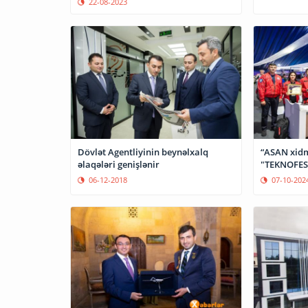
22-08-2023
Dövlət Agentliyinin beynəlxalq
“ASAN xidm
əlaqələri genişlənir
"TEKNOFES
06-12-2018
07-10-202