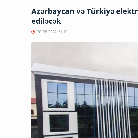
Azərbaycan və Türkiyə elektr
ediləcək
30-08-2022
21:10