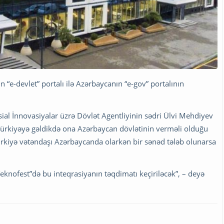
 “e-devlet” portalı ilə Azərbaycanın “e-gov” portalının
osial İnnovasiyalar üzrə Dövlət Agentliyinin sədri Ülvi Mehdiyev
 Türkiyəyə gəldikdə ona Azərbaycan dövlətinin verməli olduğu
Türkiyə vətəndaşı Azərbaycanda olarkən bir sənəd tələb olunarsa
Teknofest”də bu inteqrasiyanın təqdimatı keçiriləcək”, – deyə