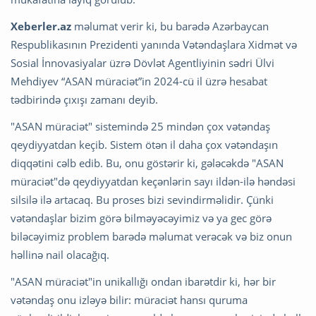
Xeberler.az
məlumat verir ki, bu barədə Azərbaycan
Respublikasının Prezidenti yanında Vətəndaşlara Xidmət və
Sosial İnnovasiyalar üzrə Dövlət Agentliyinin sədri Ülvi
Mehdiyev “ASAN müraciət”in 2024-cü il üzrə hesabat
tədbirində çıxışı zamanı deyib.
"ASAN müraciət" sistemində 25 mindən çox vətəndaş
qeydiyyatdan keçib. Sistem ötən il daha çox vətəndaşın
diqqətini cəlb edib. Bu, onu göstərir ki, gələcəkdə "ASAN
müraciət"də qeydiyyatdan keçənlərin sayı ildən-ilə həndəsi
silsilə ilə artacaq. Bu proses bizi sevindirməlidir. Çünki
vətəndaşlar bizim görə bilməyəcəyimiz və ya gec görə
biləcəyimiz problem barədə məlumat verəcək və biz onun
həllinə nail olacağıq.
"ASAN müraciət"in unikallığı ondan ibarətdir ki, hər bir
vətəndaş onu izləyə bilir: müraciət hansı quruma