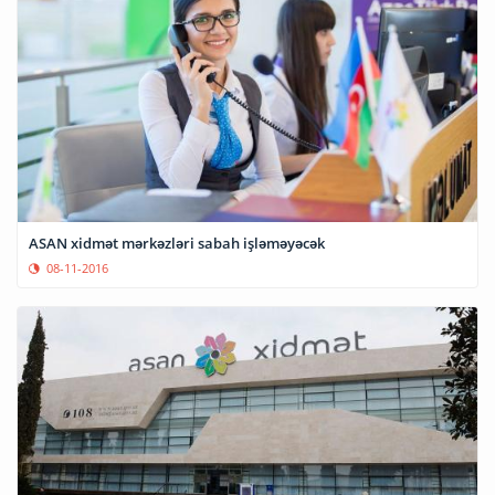
ASAN xidmət mərkəzləri sabah işləməyəcək
08-11-2016