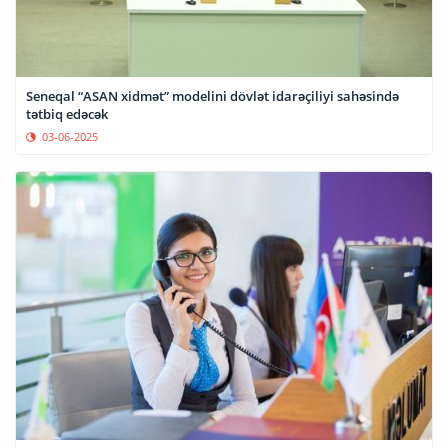
Seneqal “ASAN xidmət” modelini dövlət idarəçiliyi sahəsində
tətbiq edəcək
03-06-2025