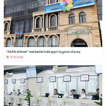
"ASAN xidmət" mərkəzlərində qeyri-iş günü olacaq
07-03-2026