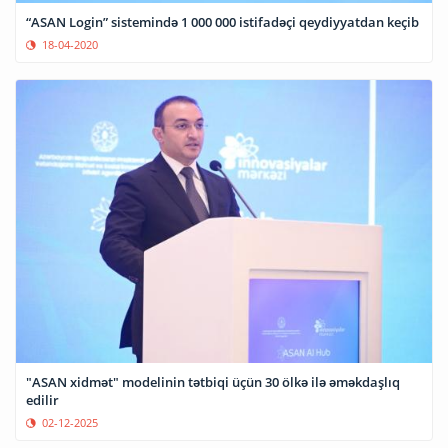
“ASAN Login” sistemində 1 000 000 istifadəçi qeydiyyatdan keçib
18-04-2020
"ASAN xidmət" modelinin tətbiqi üçün 30 ölkə ilə əməkdaşlıq
edilir
02-12-2025