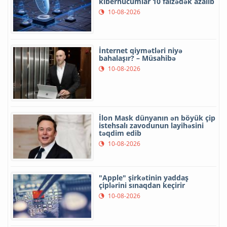
kiberhücumlar 10 faizədək azalıb
10-08-2026
İnternet qiymətləri niyə
bahalaşır? – Müsahibə
10-08-2026
İlon Mask dünyanın ən böyük çip
istehsalı zavodunun layihəsini
təqdim edib
10-08-2026
"Apple" şirkətinin yaddaş
çiplərini sınaqdan keçirir
10-08-2026