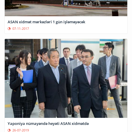
ASAN xidmət mərkəzləri 1 gün işləməyəcək
07-11-2017
Yaponiya nümayəndə heyəti ASAN xidmətdə
26-07-2019