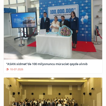
“ASAN xidmət”də 100 milyonuncu müraciət qeydə alınıb
10-07-2026