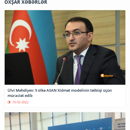
OXŞAR XƏBƏRLƏR
Ülvi Mehdiyev: 5 ölkə ASAN Xidmət modelinin tətbiqi üçün
müraciət edib
10-02-2022