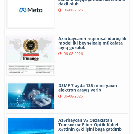
daxil olub
06-08-2026
Azərbaycanın rəqəmsal idarəçilik
model iki beynəlxalq mükafata
layiq görülüb
06-08-2026
DSMF 7 ayda 135 minə yaxın
elektron arayış verib
06-08-2026
Azərbaycan və Qazaxıstan
Transxəzər Fiber-Optik Kabel
Xəttinin çəkilişini başa çatdırıb