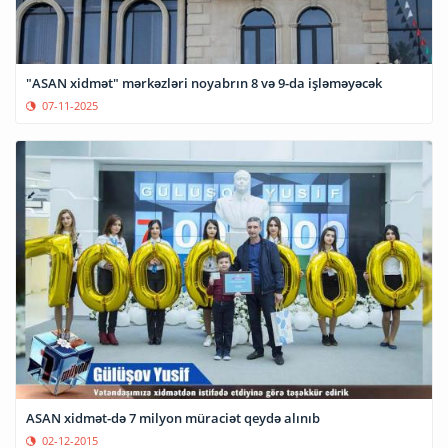
"ASAN xidmət" mərkəzləri noyabrın 8 və 9-da işləməyəcək
07-11-2025
ASAN xidmət-də 7 milyon müraciət qeydə alınıb
02-12-2015