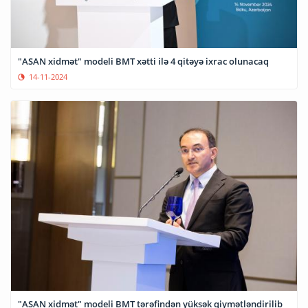
"ASAN xidmət" modeli BMT xətti ilə 4 qitəyə ixrac olunacaq
14-11-2024
"ASAN xidmət" modeli BMT tərəfindən yüksək qiymətləndirilib