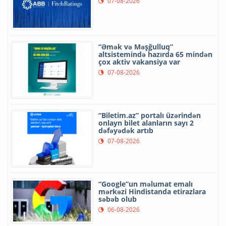
07-08-2026
“Əmək və Məşğulluq”
altsistemində hazırda 65 mindən
çox aktiv vakansiya var
07-08-2026
“Biletim.az” portalı üzərindən
onlayn bilet alanların sayı 2
dəfəyədək artıb
07-08-2026
“Google”un məlumat emalı
mərkəzi Hindistanda etirazlara
səbəb olub
06-08-2026