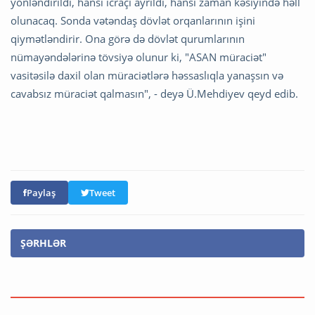
yönləndirildi, hansı icraçı ayrıldı, hansı zaman kəsiyində həll
olunacaq. Sonda vətəndaş dövlət orqanlarının işini
qiymətləndirir. Ona görə də dövlət qurumlarının
nümayəndələrinə tövsiyə olunur ki, "ASAN müraciət"
vasitəsilə daxil olan müraciətlərə həssaslıqla yanaşsın və
cavabsız müraciət qalmasın", - deyə Ü.Mehdiyev qeyd edib.
Paylaş
Tweet
ŞƏRHLƏR