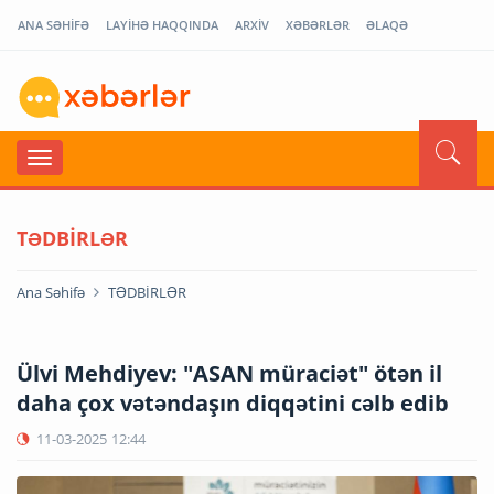
ANA SƏHİFƏ
LAYİHƏ HAQQINDA
ARXİV
XƏBƏRLƏR
ƏLAQƏ
TƏDBİRLƏR
Ana Səhifə
TƏDBİRLƏR
Ülvi Mehdiyev: "ASAN müraciət" ötən il
daha çox vətəndaşın diqqətini cəlb edib
11-03-2025
12:44