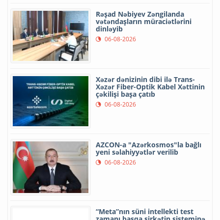
Rəşad Nəbiyev Zəngilanda
vətəndaşların müraciətlərini
dinləyib
06-08-2026
Xəzər dənizinin dibi ilə Trans-
Xəzər Fiber-Optik Kabel Xəttinin
çəkilişi başa çatıb
06-08-2026
AZCON-a "Azərkosmos"la bağlı
yeni səlahiyyətlər verilib
06-08-2026
“Meta”nın süni intellekti test
zamanı başqa şirkətin sisteminə