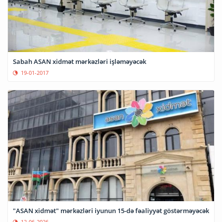
Sabah ASAN xidmət mərkəzləri işləməyəcək
19-01-2017
"ASAN xidmət" mərkəzləri iyunun 15-də fəaliyyət göstərməyəcək
12-06-2026