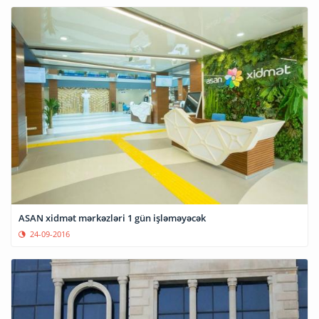
ASAN xidmət mərkəzləri 1 gün işləməyəcək
24-09-2016