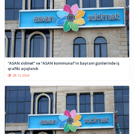
“ASAN xidmət” və “ASAN kommunal”ın bayram günlərində iş
qrafiki açıqlanıb
28-12-2024