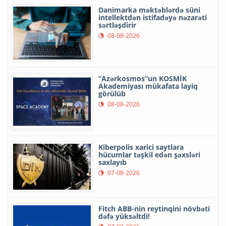
Danimarka məktəblərdə süni
intellektdən istifadəyə nəzarəti
sərtləşdirir
08-08-2026
“Azərkosmos”un KOSMİK
Akademiyası mükafata layiq
görülüb
08-08-2026
Kiberpolis xarici saytlara
hücumlar təşkil edən şəxsləri
saxlayıb
07-08-2026
Fitch ABB-nin reytinqini növbəti
dəfə yüksəltdi!