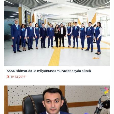
ASAN xidmət-də 35 milyonuncu müraciət qeydə alınıb
19-12-2019