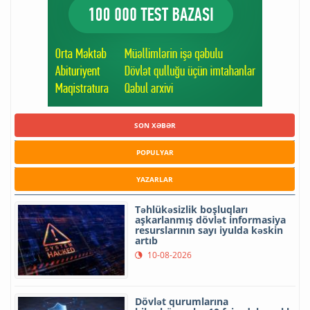
SON XƏBƏR
POPULYAR
YAZARLAR
Təhlükəsizlik boşluqları
aşkarlanmış dövlət informasiya
resurslarının sayı iyulda kəskin
artıb
10-08-2026
Dövlət qurumlarına