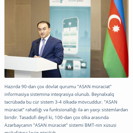
Hazırda 90-dan çox dövlət qurumu "ASAN müraciət"
informasiya sisteminə inteqrasiya olunub. Beynəlxalq
təcrübədə bu cür sistem 3-4 ölkədə mövcuddur. "ASAN
müraciət" rahatlığı və funksionallığı ilə ən yaxşı sistemlərdən
biridir. Təsadüfi deyil ki, 100-dən çox ölkə arasında
Azərbaycanın "ASAN müraciət" sistemi BMT-nin xüsusi
mükafatına layiq görülüb.