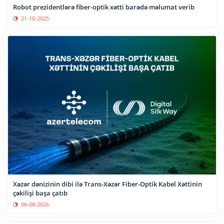
Robot prezidentlərə fiber-optik xətti barədə məlumat verib
21-10-2025
Xəzər dənizinin dibi ilə Trans-Xəzər Fiber-Optik Kabel Xəttinin
çəkilişi başa çatıb
06-08-2026