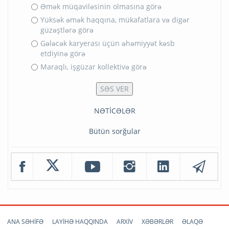
Əmək müqaviləsinin olmasına görə
Yüksək əmək haqqına, mükafatlara və digər
güzəştlərə görə
Gələcək karyerası üçün əhəmiyyət kəsb
etdiyinə görə
Maraqlı, işgüzar kollektivə görə
NƏTİCƏLƏR
Bütün sorğular
ANA SƏHİFƏ
LAYİHƏ HAQQINDA
ARXİV
XƏBƏRLƏR
ƏLAQƏ