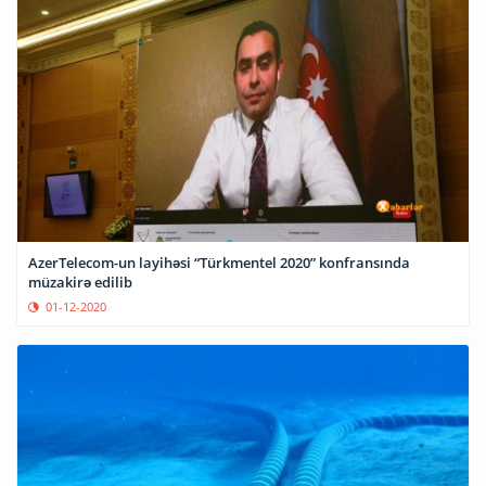
AzerTelecom-un layihəsi “Türkmentel 2020” konfransında
müzakirə edilib
01-12-2020