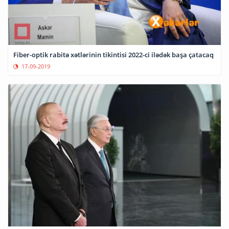
Fiber-optik rabitə xətlərinin tikintisi 2022-ci ilədək başa çatacaq
17-09-2019