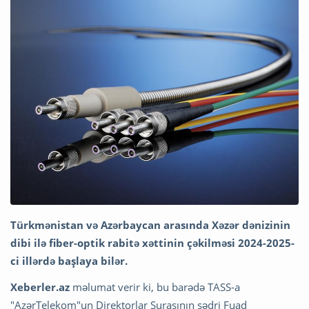
Türkmənistan və Azərbaycan arasında Xəzər dənizinin
dibi ilə fiber-optik rabitə xəttinin çəkilməsi 2024-2025-
ci illərdə başlaya bilər.
Xeberler.az
məlumat verir ki, bu barədə TASS-a
"AzərTelekom"un Direktorlar Şurasının sədri Fuad