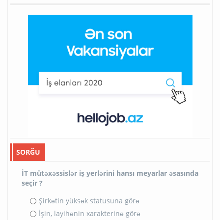
SORĞU
İT mütəxəssislər iş yerlərini hansı meyarlar əsasında
seçir ?
Şirkətin yüksək statusuna görə
İşin, layihənin xarakterinə görə