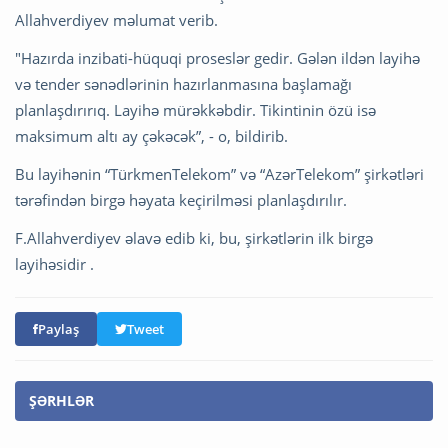
Allahverdiyev məlumat verib.
"Hazırda inzibati-hüquqi proseslər gedir. Gələn ildən layihə
və tender sənədlərinin hazırlanmasına başlamağı
planlaşdırırıq. Layihə mürəkkəbdir. Tikintinin özü isə
maksimum altı ay çəkəcək”, - o, bildirib.
Bu layihənin “TürkmenTelekom” və “AzərTelekom” şirkətləri
tərəfindən birgə həyata keçirilməsi planlaşdırılır.
F.Allahverdiyev əlavə edib ki, bu, şirkətlərin ilk birgə
layihəsidir .
Paylaş
Tweet
ŞƏRHLƏR