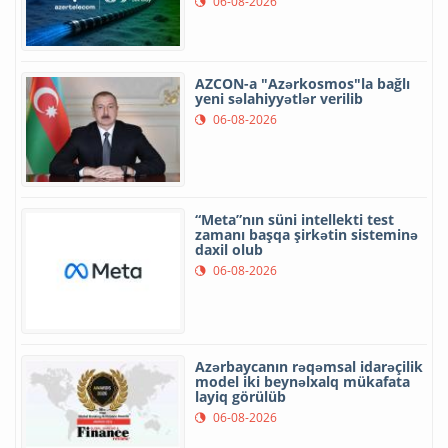
06-08-2026
AZCON-a "Azərkosmos"la bağlı
yeni səlahiyyətlər verilib
06-08-2026
“Meta”nın süni intellekti test
zamanı başqa şirkətin sisteminə
daxil olub
06-08-2026
Azərbaycanın rəqəmsal idarəçilik
model iki beynəlxalq mükafata
layiq görülüb
06-08-2026