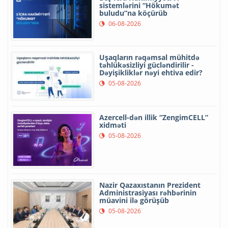
sistemlərini “Hökumət
buludu”na köçürüb
06-08-2026
Uşaqların rəqəmsal mühitdə
təhlükəsizliyi gücləndirilir -
Dəyişikliklər nəyi ehtiva edir?
05-08-2026
Azercell-dən illik “ZengimCELL”
xidməti
05-08-2026
Nazir Qazaxıstanın Prezident
Administrasiyası rəhbərinin
müavini ilə görüşüb
05-08-2026