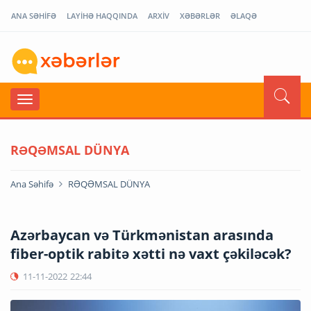
ANA SƏHİFƏ
LAYİHƏ HAQQINDA
ARXİV
XƏBƏRLƏR
ƏLAQƏ
RƏQƏMSAL DÜNYA
Ana Səhifə
RƏQƏMSAL DÜNYA
Azərbaycan və Türkmənistan arasında
fiber-optik rabitə xətti nə vaxt çəkiləcək?
11-11-2022
22:44