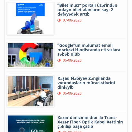
“Biletim.az” portalı üzərindən
onlayn bilet alanların sayı 2
dəfəyədək artıb
07-08-2026
“Google”un məlumat emalı
mərkəzi Hindistanda etirazlara
səbəb olub
06-08-2026
Rəşad Nəbiyev Zəngilanda
vətəndaşların müraciətlərini
dinləyib
06-08-2026
Xəzər dənizinin dibi ilə Trans-
Xəzər Fiber-Optik Kabel Xəttinin
çəkilişi başa çatıb