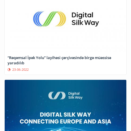
“Rəqəmsal İpək Yolu” layihəsi çərçivəsində birgə müəssisə
yaradılıb
23-06-2022