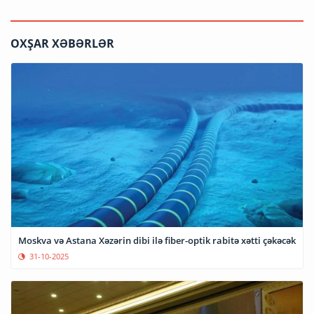
OXŞAR XƏBƏRLƏR
Moskva və Astana Xəzərin dibi ilə fiber-optik rabitə xətti çəkəcək
31-10-2025