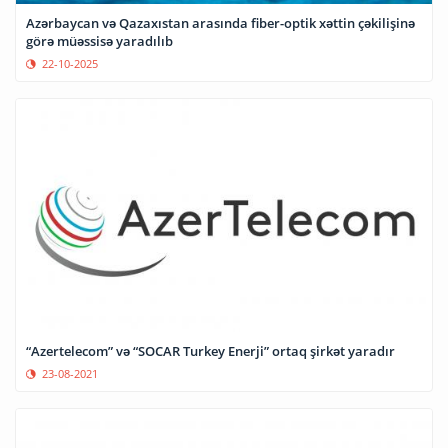
Azərbaycan və Qazaxıstan arasında fiber-optik xəttin çəkilişinə
görə müəssisə yaradılıb
22-10-2025
“Azertelecom” və “SOCAR Turkey Enerji” ortaq şirkət yaradır
23-08-2021