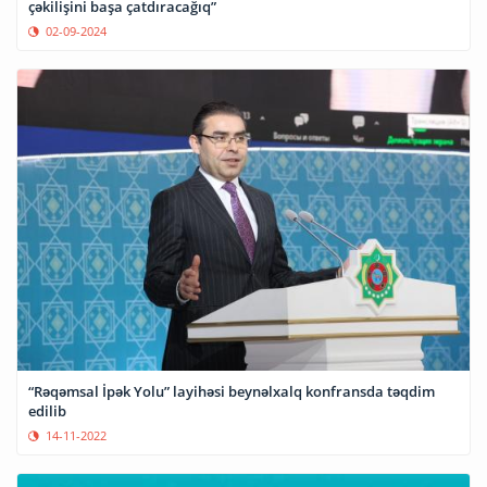
çəkilişini başa çatdıracağıq”
02-09-2024
“Rəqəmsal İpək Yolu” layihəsi beynəlxalq konfransda təqdim
edilib
14-11-2022