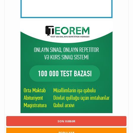
SON XƏBƏR
POPULYAR