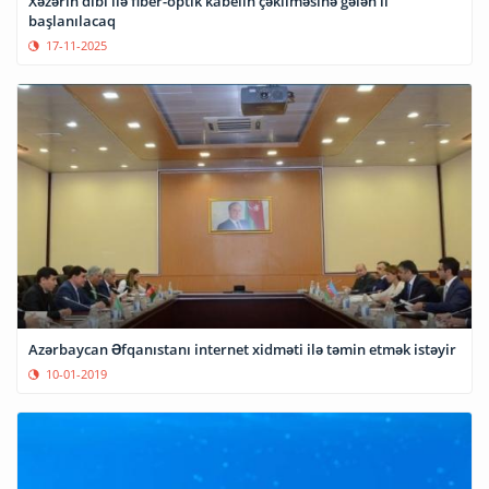
Xəzərin dibi ilə fiber-optik kabelin çəkilməsinə gələn il
başlanılacaq
17-11-2025
Azərbaycan Əfqanıstanı internet xidməti ilə təmin etmək istəyir
10-01-2019