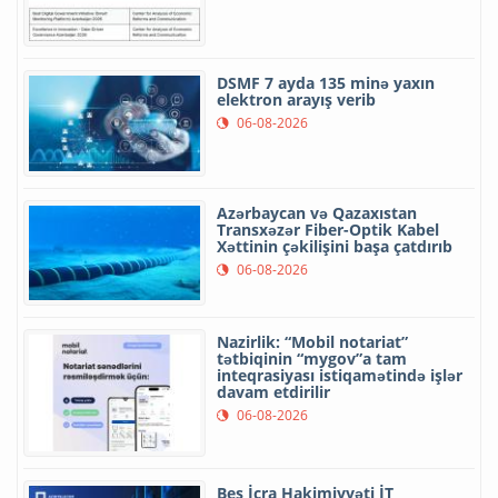
DSMF 7 ayda 135 minə yaxın
elektron arayış verib
06-08-2026
Azərbaycan və Qazaxıstan
Transxəzər Fiber-Optik Kabel
Xəttinin çəkilişini başa çatdırıb
06-08-2026
Nazirlik: “Mobil notariat”
tətbiqinin “mygov”a tam
inteqrasiyası istiqamətində işlər
davam etdirilir
06-08-2026
Beş İcra Hakimiyyəti İT