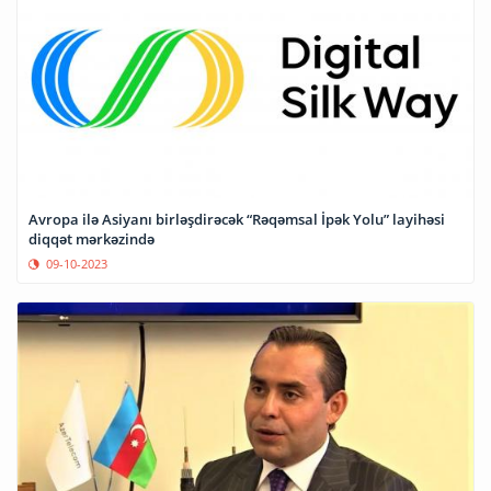
Avropa ilə Asiyanı birləşdirəcək “Rəqəmsal İpək Yolu” layihəsi
diqqət mərkəzində
09-10-2023