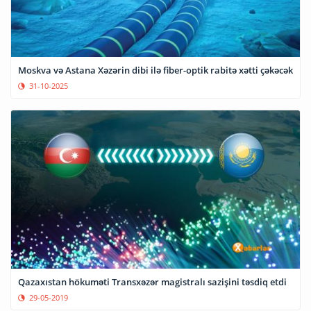
Moskva və Astana Xəzərin dibi ilə fiber-optik rabitə xətti çəkəcək
31-10-2025
Qazaxıstan hökuməti Transxəzər magistralı sazişini təsdiq etdi
29-05-2019