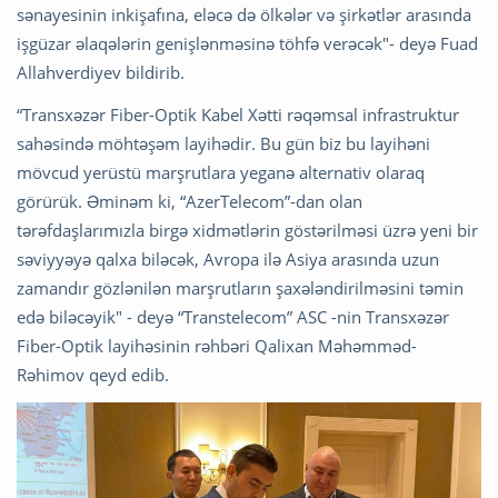
sənayesinin inkişafına, eləcə də ölkələr və şirkətlər arasında
işgüzar əlaqələrin genişlənməsinə töhfə verəcək"- deyə Fuad
Allahverdiyev bildirib.
“Transxəzər Fiber-Optik Kabel Xətti rəqəmsal infrastruktur
sahəsində möhtəşəm layihədir. Bu gün biz bu layihəni
mövcud yerüstü marşrutlara yeganə alternativ olaraq
görürük. Əminəm ki, “AzerTelecom”-dan olan
tərəfdaşlarımızla birgə xidmətlərin göstərilməsi üzrə yeni bir
səviyyəyə qalxa biləcək, Avropa ilə Asiya arasında uzun
zamandır gözlənilən marşrutların şaxələndirilməsini təmin
edə biləcəyik" - deyə “Transtelecom” ASC -nin Transxəzər
Fiber-Optik layihəsinin rəhbəri Qalixan Məhəmməd-
Rəhimov qeyd edib.