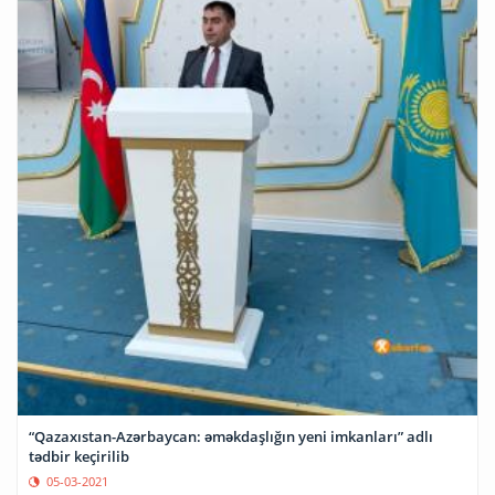
“Qazaxıstan-Azərbaycan: əməkdaşlığın yeni imkanları” adlı
tədbir keçirilib
05-03-2021