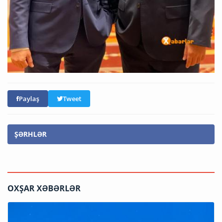
Paylaş
Tweet
ŞƏRHLƏR
OXŞAR XƏBƏRLƏR