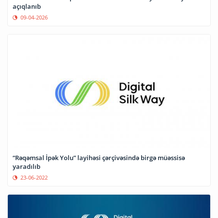
açıqlanıb
09-04-2026
“Rəqəmsal İpək Yolu” layihəsi çərçivəsində birgə müəssisə
yaradılıb
23-06-2022