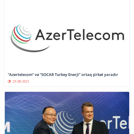
“Azertelecom” və “SOCAR Turkey Enerji” ortaq şirkət yaradır
23-08-2021