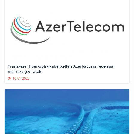
Transxəzər fiber-optik kabel xətləri Azərbaycanı rəqəmsal
mərkəzə çevirəcək
16-01-2020