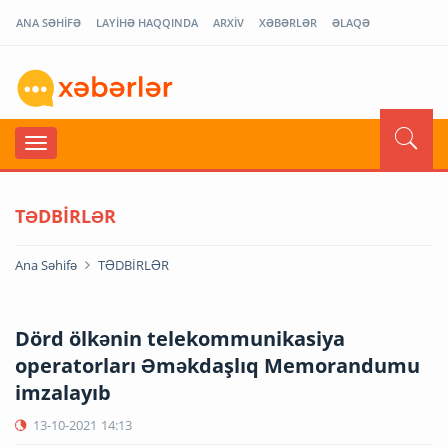
ANA SƏHİFƏ
LAYİHƏ HAQQINDA
ARXİV
XƏBƏRLƏR
ƏLAQƏ
TƏDBİRLƏR
Ana Səhifə
TƏDBİRLƏR
Dörd ölkənin telekommunikasiya
operatorları Əməkdaşlıq Memorandumu
imzalayıb
13-10-2021
14:13