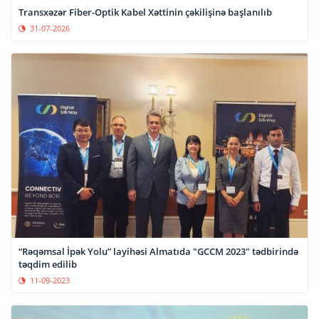
Transxəzər Fiber-Optik Kabel Xəttinin çəkilişinə başlanılıb
31-07-2026
“Rəqəmsal İpək Yolu” layihəsi Almatıda "GCCM 2023" tədbirində
təqdim edilib
11-09-2023