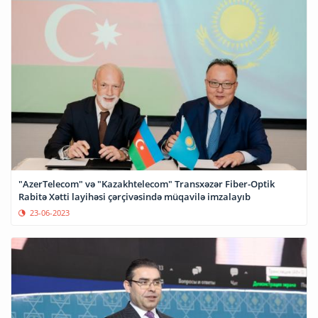
"AzerTelecom" və "Kazakhtelecom" Transxəzər Fiber-Optik
Rabitə Xətti layihəsi çərçivəsində müqavilə imzalayıb
23-06-2023