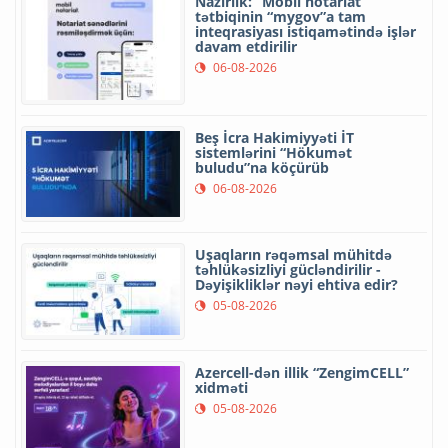
Nazirlik: “Mobil notariat”
tətbiqinin “mygov”a tam
inteqrasiyası istiqamətində işlər
davam etdirilir
06-08-2026
Beş İcra Hakimiyyəti İT
sistemlərini “Hökumət
buludu”na köçürüb
06-08-2026
Uşaqların rəqəmsal mühitdə
təhlükəsizliyi gücləndirilir -
Dəyişikliklər nəyi ehtiva edir?
05-08-2026
Azercell-dən illik “ZengimCELL”
xidməti
05-08-2026