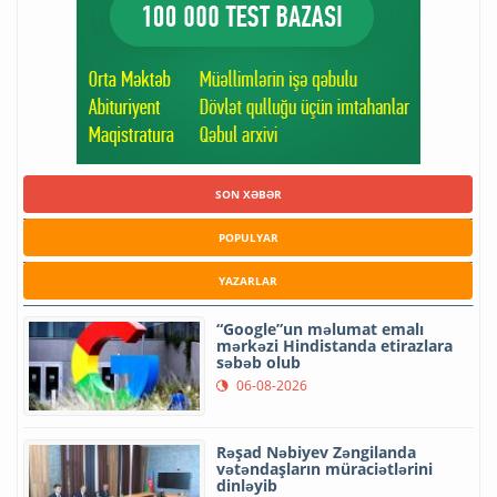
SON XƏBƏR
POPULYAR
YAZARLAR
“Google”un məlumat emalı
mərkəzi Hindistanda etirazlara
səbəb olub
06-08-2026
Rəşad Nəbiyev Zəngilanda
vətəndaşların müraciətlərini
dinləyib