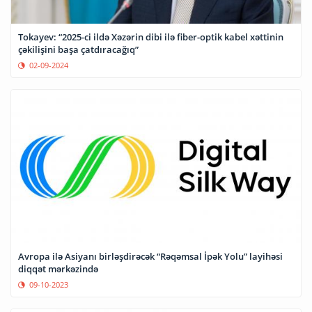
Tokayev: “2025-ci ildə Xəzərin dibi ilə fiber-optik kabel xəttinin
çəkilişini başa çatdıracağıq”
02-09-2024
Avropa ilə Asiyanı birləşdirəcək “Rəqəmsal İpək Yolu” layihəsi
diqqət mərkəzində
09-10-2023