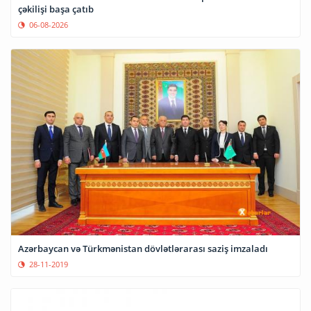
çəkilişi başa çatıb
06-08-2026
Azərbaycan və Türkmənistan dövlətlərarası saziş imzaladı
28-11-2019