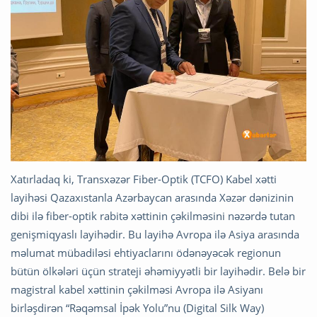
Xatırladaq ki, Transxəzər Fiber-Optik (TCFO) Kabel xətti
layihəsi Qazaxıstanla Azərbaycan arasında Xəzər dənizinin
dibi ilə fiber-optik rabitə xəttinin çəkilməsini nəzərdə tutan
genişmiqyaslı layihədir. Bu layihə Avropa ilə Asiya arasında
məlumat mübadiləsi ehtiyaclarını ödənəyəcək regionun
bütün ölkələri üçün strateji əhəmiyyətli bir layihədir. Belə bir
magistral kabel xəttinin çəkilməsi Avropa ilə Asiyanı
birləşdirən “Rəqəmsal İpək Yolu”nu (Digital Silk Way)