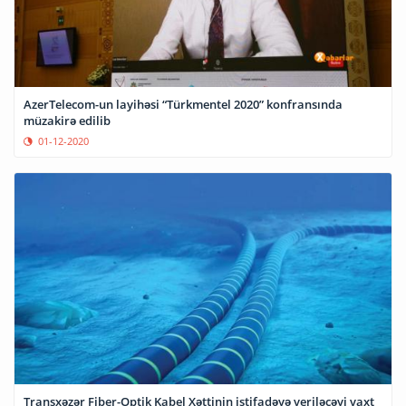
AzerTelecom-un layihəsi “Türkmentel 2020” konfransında
müzakirə edilib
01-12-2020
Transxəzər Fiber-Optik Kabel Xəttinin istifadəyə veriləcəyi vaxt