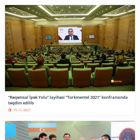
“Rəqəmsal İpək Yolu” layihəsi “Türkmentel 2021” konfransında
təqdim edilib
15-11-2021