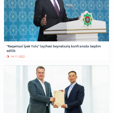
“Rəqəmsal İpək Yolu” layihəsi beynəlxalq konfransda təqdim
edilib
14-11-2022