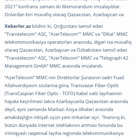
2021” konfransı zamanı iki Memorandum imzalayıblar.
Onlardan biri müvafiq olaraq Qazaxıstan, Azərbaycan və
Xeberler.az
bildirir ki, Qırğızıstanı təmsil edən
"Transtelecom" ASC, "AzerTelecom"" MMC və "ElKat" MMC
telekommunikasiya operatorları arasında, digəri isə müvafiq
olaraq Qazaxıstan, Azərbaycan və Özbəkistanı təmsil edən
"Transtelecom" ASC, "AzerTelecom" MMC və “Telegraph 42
Management Gmbh” MMC arasında imzalanıb.
“AzerTelecom” MMC-nin Direktorlar Şurasının sədri Fuad
Allahverdiyevin sözlərinə görə, Transxəzər Fiber-Optik
(TransCaspian Fiber Optic - TCFO) Kabel xətti layihəsinin
həyata keçirilməsi təkcə Azərbaycanla Qazaxıstan arasında
deyil, eyni zamanda Mərkəzi Asiya ölkələri arasında
əməkdaşlığın inkişafı üçün yeni imkanlar açır. "İnanırıq ki,
bütün dünyada internet istehlakının artması fonunda bu
irimiqyaslı rəqəmsal layihə regionda telekommunikasiya