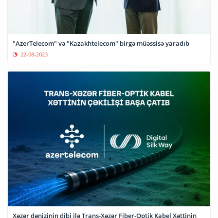
"AzerTelecom" və "Kazakhtelecom" birgə müəssisə yaradıb
22-08-2023
Xəzər dənizinin dibi ilə Trans-Xəzər Fiber-Optik Kabel Xəttinin