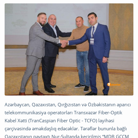
Azərbaycan, Qazaxıstan, Qırğızıstan və Özbəkistanın aparıcı
telekommunikasiya operatorları Transxəzər Fiber-Optik
Kabel Xətti (TranCaspian Fiber Optic - TCFO) layihəsi
çərçivəsində əməkdaşlıq edəcəklər. Tərəflər bununla bağlı
Qazaxıstanın paytaxtı Nur-Sultanda keçirilmiş “MDB GCCM