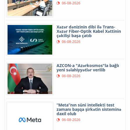
06-08-2026
Xəzər dənizinin dibi ilə Trans-
Xəzər Fiber-Optik Kabel Xəttinin
çəkilişi başa çatıb
06-08-2026
AZCON-a "Azərkosmos"la bağlı
yeni səlahiyyətlər verilib
06-08-2026
“Meta”nın süni intellekti test
zamanı başqa şirkətin sisteminə
daxil olub
06-08-2026