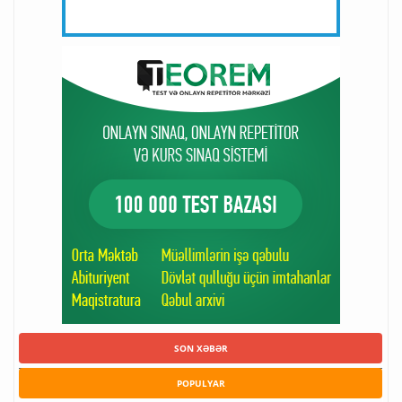
SON XƏBƏR
POPULYAR