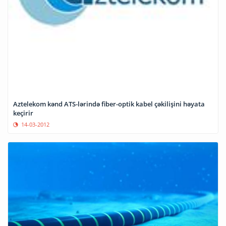
Aztelekom kənd ATS-lərində fiber-optik kabel çəkilişini həyata
keçirir
14-03-2012