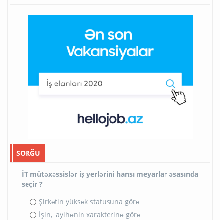
SORĞU
İT mütəxəssislər iş yerlərini hansı meyarlar əsasında
seçir ?
Şirkətin yüksək statusuna görə
İşin, layihənin xarakterinə görə