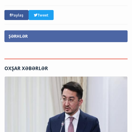
Paylaş
Tweet
ŞƏRHLƏR
OXŞAR XƏBƏRLƏR