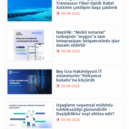
Transxəzər Fiber-Optik Kabel
Xəttinin çəkilişini başa çatdırıb
06-08-2026
Nazirlik: “Mobil notariat”
tətbiqinin “mygov”a tam
inteqrasiyası istiqamətində işlər
davam etdirilir
06-08-2026
Beş İcra Hakimiyyəti İT
sistemlərini “Hökumət
buludu”na köçürüb
06-08-2026
Uşaqların rəqəmsal mühitdə
təhlükəsizliyi gücləndirilir -
Dəyişikliklər nəyi ehtiva edir?
05-08-2026