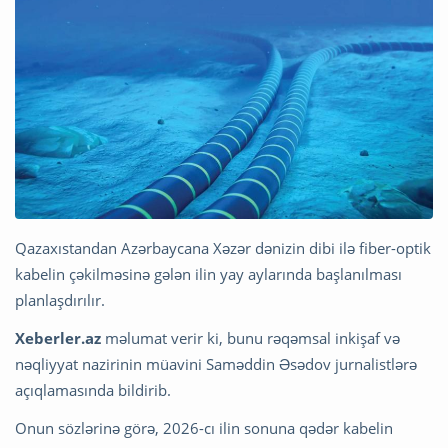
Qazaxıstandan Azərbaycana Xəzər dənizin dibi ilə fiber-optik
kabelin çəkilməsinə gələn ilin yay aylarında başlanılması
planlaşdırılır.
Xeberler.az
məlumat verir ki, bunu rəqəmsal inkişaf və
nəqliyyat nazirinin müavini Saməddin Əsədov jurnalistlərə
açıqlamasında bildirib.
Onun sözlərinə görə, 2026-cı ilin sonuna qədər kabelin