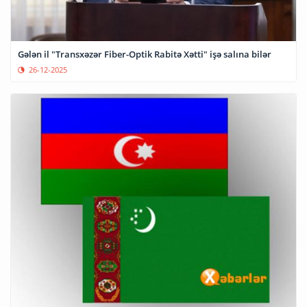
Gələn il "Transxəzər Fiber-Optik Rabitə Xətti" işə salına bilər
26-12-2025