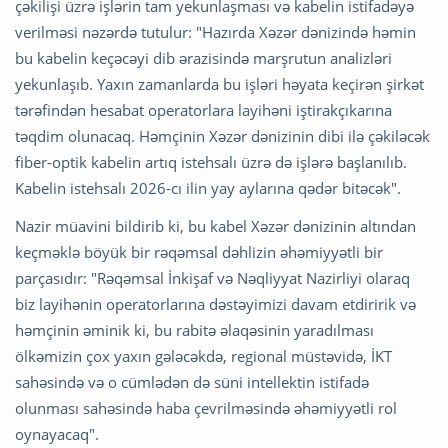
çəkilişi üzrə işlərin tam yekunlaşması və kabelin istifadəyə
verilməsi nəzərdə tutulur: "Hazırda Xəzər dənizində həmin
bu kabelin keçəcəyi dib ərazisində marşrutun analizləri
yekunlaşıb. Yaxın zamanlarda bu işləri həyata keçirən şirkət
tərəfindən hesabat operatorlara layihəni iştirakçıkarına
təqdim olunacaq. Həmçinin Xəzər dənizinin dibi ilə çəkiləcək
fiber-optik kabelin artıq istehsalı üzrə də işlərə başlanılıb.
Kabelin istehsalı 2026-cı ilin yay aylarına qədər bitəcək".
Nazir müavini bildirib ki, bu kabel Xəzər dənizinin altından
keçməklə böyük bir rəqəmsal dəhlizin əhəmiyyətli bir
parçasıdır: "Rəqəmsal İnkişaf və Nəqliyyat Nazirliyi olaraq
biz layihənin operatorlarına dəstəyimizi davam etdiririk və
həmçinin əminik ki, bu rabitə əlaqəsinin yaradılması
ölkəmizin çox yaxın gələcəkdə, regional müstəvidə, İKT
sahəsində və o cümlədən də süni intellektin istifadə
olunması sahəsində haba çevrilməsində əhəmiyyətli rol
oynayacaq".