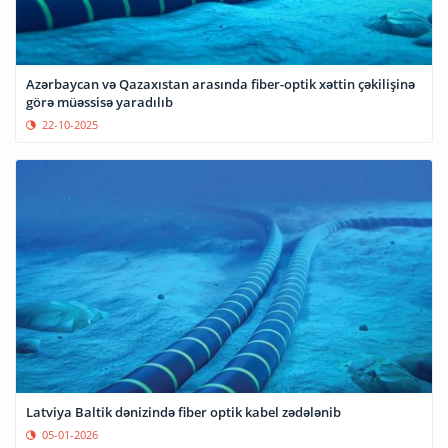
Azərbaycan və Qazaxıstan arasında fiber-optik xəttin çəkilişinə
görə müəssisə yaradılıb
22-10-2025
Latviya Baltik dənizində fiber optik kabel zədələnib
05-01-2026