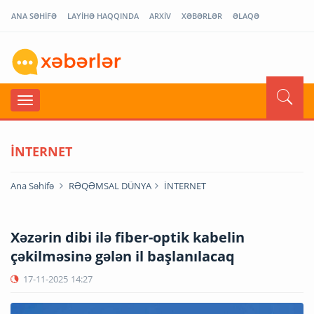
ANA SƏHİFƏ
LAYİHƏ HAQQINDA
ARXİV
XƏBƏRLƏR
ƏLAQƏ
İNTERNET
Ana Səhifə
RƏQƏMSAL DÜNYA
İNTERNET
Xəzərin dibi ilə fiber-optik kabelin
çəkilməsinə gələn il başlanılacaq
17-11-2025
14:27