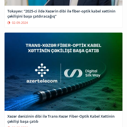
Tokayev: “2025-ci ildə Xəzərin dibi ilə fiber-optik kabel xəttinin
çəkilişini başa çatdıracağıq”
02-09-2024
Xəzər dənizinin dibi ilə Trans-Xəzər Fiber-Optik Kabel Xəttinin
çəkilişi başa çatıb