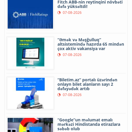
Fitch ABB-nin reytinqini növbəti
dəfə yüksəltdi!
07-08-2026
“Əmək və Məşğulluq”
altsistemində hazırda 65 mindən
çox aktiv vakansiya var
07-08-2026
“Biletim.az” portalı üzərindən
onlayn bilet alanların sayı 2
dəfəyədək artıb
07-08-2026
“Google”un məlumat emalı
mərkəzi Hindistanda etirazlara
səbəb olub