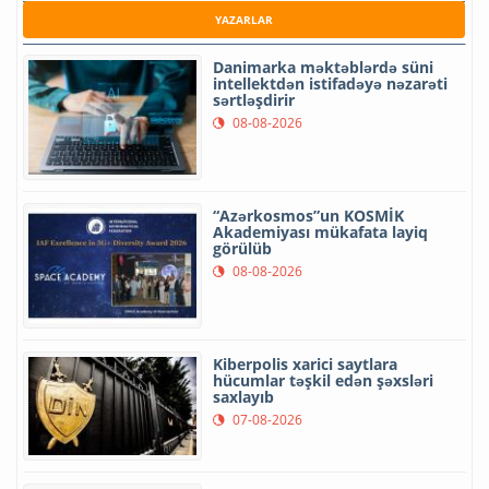
YAZARLAR
Danimarka məktəblərdə süni
intellektdən istifadəyə nəzarəti
sərtləşdirir
08-08-2026
“Azərkosmos”un KOSMİK
Akademiyası mükafata layiq
görülüb
08-08-2026
Kiberpolis xarici saytlara
hücumlar təşkil edən şəxsləri
saxlayıb
07-08-2026