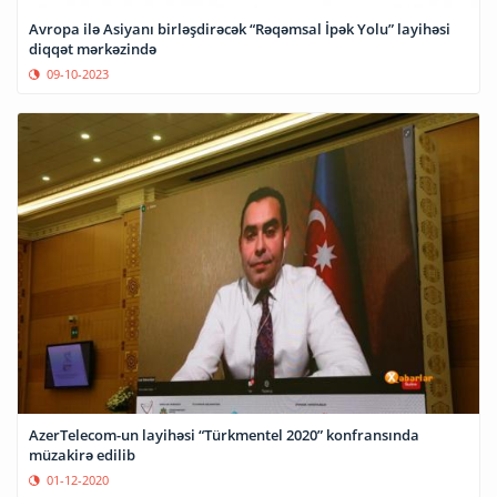
Avropa ilə Asiyanı birləşdirəcək “Rəqəmsal İpək Yolu” layihəsi
diqqət mərkəzində
09-10-2023
AzerTelecom-un layihəsi “Türkmentel 2020” konfransında
müzakirə edilib
01-12-2020