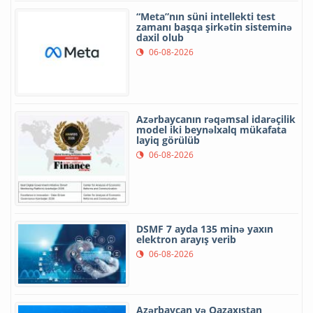
“Meta”nın süni intellekti test
zamanı başqa şirkətin sisteminə
daxil olub
06-08-2026
Azərbaycanın rəqəmsal idarəçilik
model iki beynəlxalq mükafata
layiq görülüb
06-08-2026
DSMF 7 ayda 135 minə yaxın
elektron arayış verib
06-08-2026
Azərbaycan və Qazaxıstan