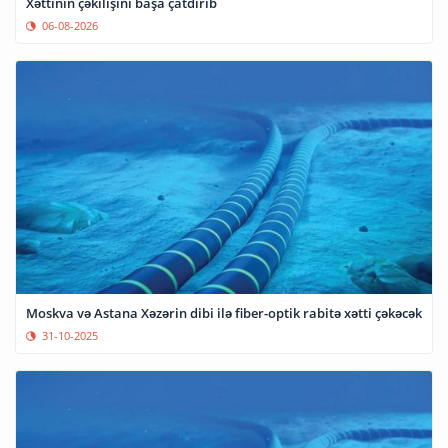
Xəttinin çəkilişini başa çatdırıb
06-08-2026
Moskva və Astana Xəzərin dibi ilə fiber-optik rabitə xətti çəkəcək
31-10-2025