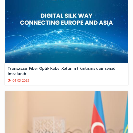
Transxəzər Fiber Optik Kabel Xəttinin tikintisinə dair sənəd
imzalanıb
04-03-2025