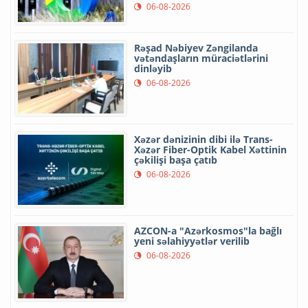
06-08-2026
Rəşad Nəbiyev Zəngilanda
vətəndaşların müraciətlərini
dinləyib
06-08-2026
Xəzər dənizinin dibi ilə Trans-
Xəzər Fiber-Optik Kabel Xəttinin
çəkilişi başa çatıb
06-08-2026
AZCON-a "Azərkosmos"la bağlı
yeni səlahiyyətlər verilib
06-08-2026