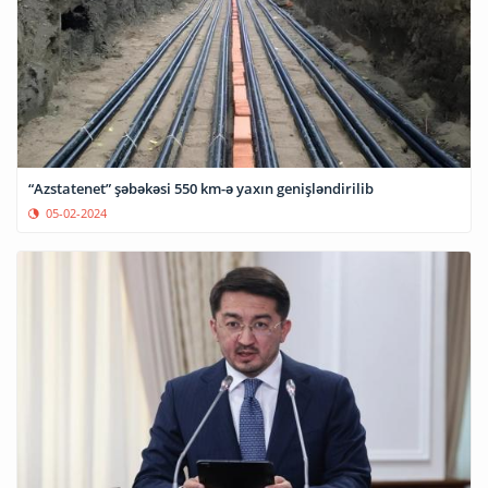
“Azstatenet” şəbəkəsi 550 km-ə yaxın genişləndirilib
05-02-2024