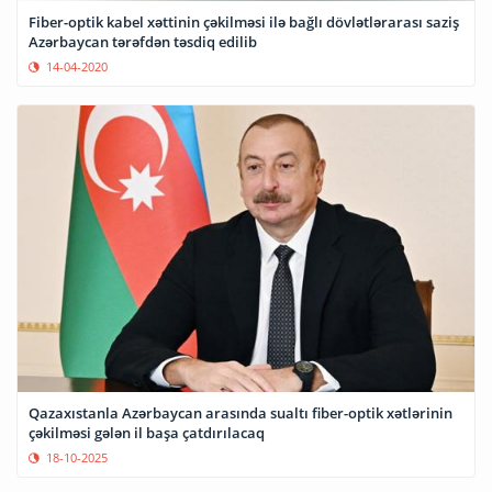
Fiber-optik kabel xəttinin çəkilməsi ilə bağlı dövlətlərarası saziş
Azərbaycan tərəfdən təsdiq edilib
14-04-2020
Qazaxıstanla Azərbaycan arasında sualtı fiber-optik xətlərinin
çəkilməsi gələn il başa çatdırılacaq
18-10-2025