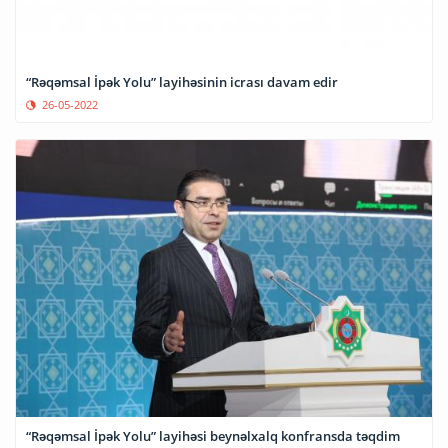
“Rəqəmsal İpək Yolu” layihəsinin icrası davam edir
26-05-2022
“Rəqəmsal İpək Yolu” layihəsi beynəlxalq konfransda təqdim