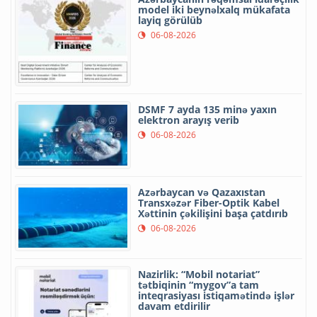
model iki beynəlxalq mükafata
layiq görülüb
06-08-2026
DSMF 7 ayda 135 minə yaxın
elektron arayış verib
06-08-2026
Azərbaycan və Qazaxıstan
Transxəzər Fiber-Optik Kabel
Xəttinin çəkilişini başa çatdırıb
06-08-2026
Nazirlik: “Mobil notariat”
tətbiqinin “mygov”a tam
inteqrasiyası istiqamətində işlər
davam etdirilir