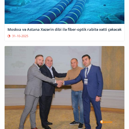
Moskva və Astana Xəzərin dibi ilə fiber-optik rabitə xətti çəkəcək
31-10-2025