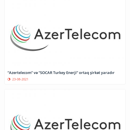
“Azertelecom” və “SOCAR Turkey Enerji” ortaq şirkət yaradır
23-08-2021