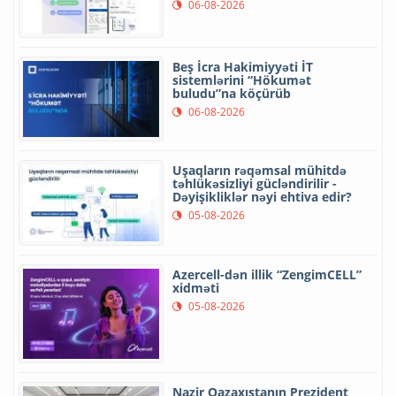
06-08-2026
Beş İcra Hakimiyyəti İT
sistemlərini “Hökumət
buludu”na köçürüb
06-08-2026
Uşaqların rəqəmsal mühitdə
təhlükəsizliyi gücləndirilir -
Dəyişikliklər nəyi ehtiva edir?
05-08-2026
Azercell-dən illik “ZengimCELL”
xidməti
05-08-2026
Nazir Qazaxıstanın Prezident