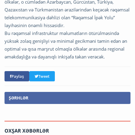
ölkələr, o cümlədən Azərbaycan, Gürcüstan, Türkiyə,
Qazaxıstan və Türkmənistan ərazilərindən keçəcək rəqəmsal
telekommunikasiya dəhlizi olan “Rəqəmsal İpək Yolu”
layihəsinin önəmli hissəsidir.
Bu rəqəmsal infrastruktur məlumatların ötürülməsində
yüksək zolaq genişliyi və minimal gecikməni təmin edən ən
optimal və qısa marşrut olmaqla ölkələr arasında regional
əməkdaşlığa və dayanıqlı inkişafa təkan verəcək.
Paylaş
Tweet
ŞƏRHLƏR
OXŞAR XƏBƏRLƏR