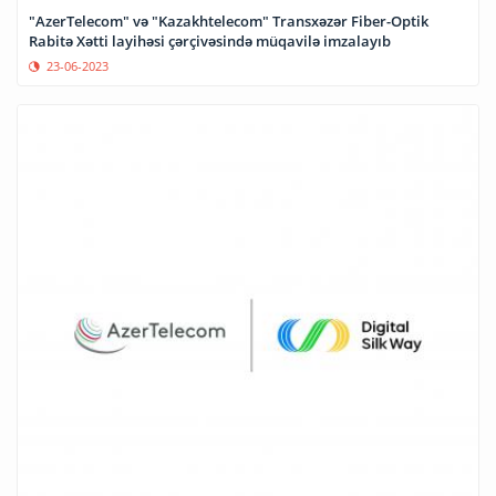
"AzerTelecom" və "Kazakhtelecom" Transxəzər Fiber-Optik
Rabitə Xətti layihəsi çərçivəsində müqavilə imzalayıb
23-06-2023