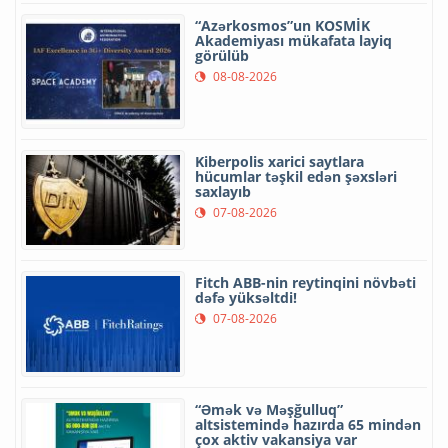
“Azərkosmos”un KOSMİK
Akademiyası mükafata layiq
görülüb
08-08-2026
Kiberpolis xarici saytlara
hücumlar təşkil edən şəxsləri
saxlayıb
07-08-2026
Fitch ABB-nin reytinqini növbəti
dəfə yüksəltdi!
07-08-2026
“Əmək və Məşğulluq”
altsistemində hazırda 65 mindən
çox aktiv vakansiya var