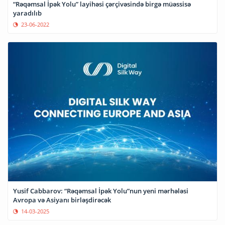
“Rəqəmsal İpək Yolu” layihəsi çərçivəsində birgə müəssisə
yaradılıb
23-06-2022
Yusif Cabbarov: “Rəqəmsal İpək Yolu”nun yeni mərhələsi
Avropa və Asiyanı birləşdirəcək
14-03-2025