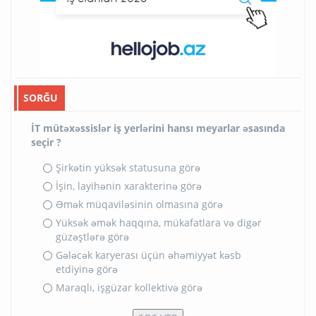
SORĞU
İT mütəxəssislər iş yerlərini hansı meyarlar əsasında
seçir ?
Şirkətin yüksək statusuna görə
İşin, layihənin xarakterinə görə
Əmək müqaviləsinin olmasına görə
Yüksək əmək haqqına, mükafatlara və digər
güzəştlərə görə
Gələcək karyerası üçün əhəmiyyət kəsb
etdiyinə görə
Maraqlı, işgüzar kollektivə görə