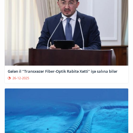
Gələn il "Transxəzər Fiber-Optik Rabitə Xətti" işə salına bilər
26-12-2025