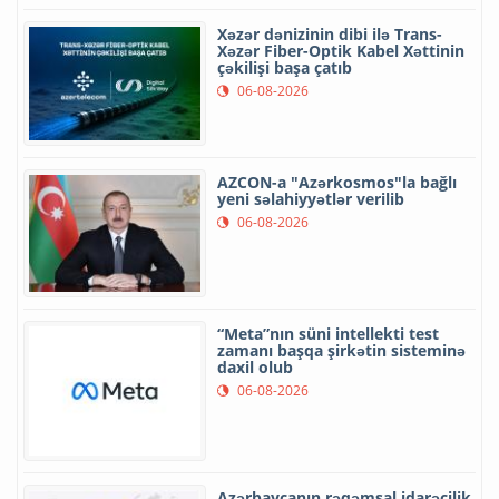
Xəzər dənizinin dibi ilə Trans-
Xəzər Fiber-Optik Kabel Xəttinin
çəkilişi başa çatıb
06-08-2026
AZCON-a "Azərkosmos"la bağlı
yeni səlahiyyətlər verilib
06-08-2026
“Meta”nın süni intellekti test
zamanı başqa şirkətin sisteminə
daxil olub
06-08-2026
Azərbaycanın rəqəmsal idarəçilik