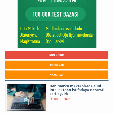
SON XƏBƏR
POPULYAR
YAZARLAR
Danimarka məktəblərdə süni
intellektdən istifadəyə nəzarəti
sərtləşdirir
08-08-2026