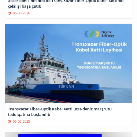
Xəzər dənizinin dibi ilə Trans-Xəzər Fiber-Optik Kabel Xəttinin
çəkilişi başa çatıb
06-08-2026
Transxəzər Fiber-Optik Kabel Xətti üzrə dəniz marşrutu
tədqiqatına başlanılıb
06-08-2025