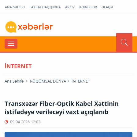
ANA SƏHİFƏ
LAYİHƏ HAQQINDA
ARXİV
XƏBƏRLƏR
ƏLAQƏ
İNTERNET
Ana Səhifə
RƏQƏMSAL DÜNYA
İNTERNET
Transxəzər Fiber-Optik Kabel Xəttinin
istifadəyə veriləcəyi vaxt açıqlanıb
09-04-2026
12:03