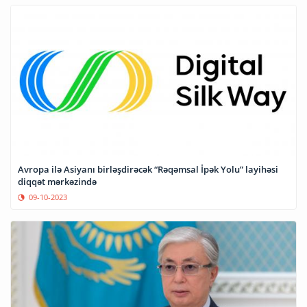
Avropa ilə Asiyanı birləşdirəcək “Rəqəmsal İpək Yolu” layihəsi
diqqət mərkəzində
09-10-2023