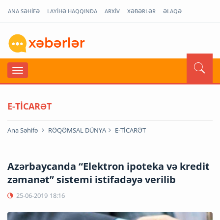
ANA SƏHİFƏ
LAYİHƏ HAQQINDA
ARXİV
XƏBƏRLƏR
ƏLAQƏ
E-TİCARƏT
Ana Səhifə
RƏQƏMSAL DÜNYA
E-TİCARƏT
Azərbaycanda “Elektron ipoteka və kredit
zəmanət” sistemi istifadəyə verilib
25-06-2019
18:16