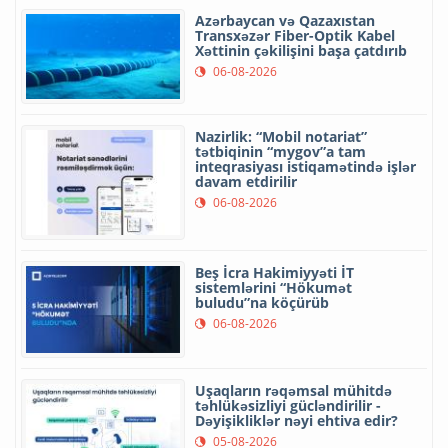
Azərbaycan və Qazaxıstan
Transxəzər Fiber-Optik Kabel
Xəttinin çəkilişini başa çatdırıb
06-08-2026
Nazirlik: “Mobil notariat”
tətbiqinin “mygov”a tam
inteqrasiyası istiqamətində işlər
davam etdirilir
06-08-2026
Beş İcra Hakimiyyəti İT
sistemlərini “Hökumət
buludu”na köçürüb
06-08-2026
Uşaqların rəqəmsal mühitdə
təhlükəsizliyi gücləndirilir -
Dəyişikliklər nəyi ehtiva edir?
05-08-2026