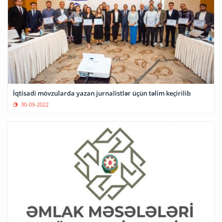
İqtisadi mövzularda yazan jurnalistlər üçün təlim keçirilib
30-09-2022