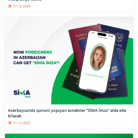
17-12-2024
Azərbaycanda qanuni yaşayan əcnəbilər “SİMA İmza” əldə edə
biləcək
11-12-2023