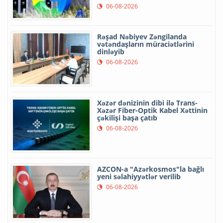
06-08-2026
Rəşad Nəbiyev Zəngilanda
vətəndaşların müraciətlərini
dinləyib
06-08-2026
Xəzər dənizinin dibi ilə Trans-
Xəzər Fiber-Optik Kabel Xəttinin
çəkilişi başa çatıb
06-08-2026
AZCON-a "Azərkosmos"la bağlı
yeni səlahiyyətlər verilib
06-08-2026