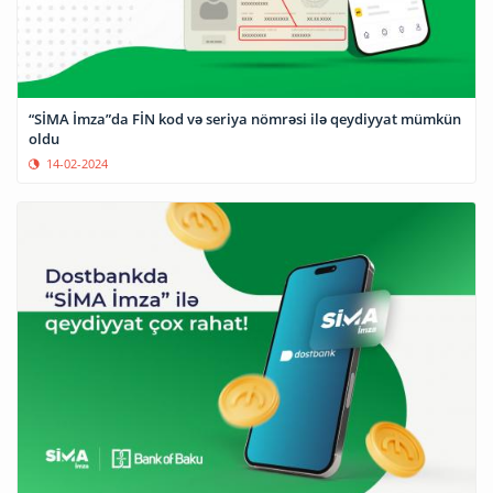
“SİMA İmza”da FİN kod və seriya nömrəsi ilə qeydiyyat mümkün
oldu
14-02-2024