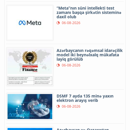
“Meta”nın süni intellekti test
zamanı başqa şirkətin sisteminə
daxil olub
06-08-2026
Azərbaycanın rəqəmsal idarəçilik
model iki beynəlxalq mükafata
layiq görülüb
06-08-2026
DSMF 7 ayda 135 minə yaxın
elektron arayış verib
06-08-2026
Azərbaycan və Qazaxıstan