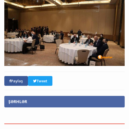
Paylaş
Tweet
ŞƏRHLƏR