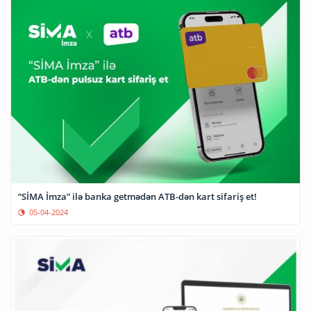
“SİMA İmza” ilə banka getmədən ATB-dən kart sifariş et!
05-04-2024