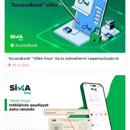
“AccessBank” “SİMA İmza” ilə öz xidmətlərini rəqəmsallaşdırıb
20-12-2024