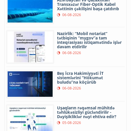
Transxəzər Fiber-Optik Kabel
Xəttinin çəkilişini başa çatdırıb
06-08-2026
Nazirlik: “Mobil notariat”
tətbiqinin “mygov”a tam
inteqrasiyası istiqamətində işlər
davam etdirilir
06-08-2026
Beş İcra Hakimiyyəti İT
sistemlərini “Hökumət
buludu”na köçürüb
06-08-2026
Uşaqların rəqəmsal mühitdə
təhlükəsizliyi gücləndirilir -
Dəyişikliklər nəyi ehtiva edir?
05-08-2026