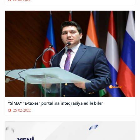
"SİMA" "E-taxes" portalına inteqrasiya edilə bilər
25-02-2022