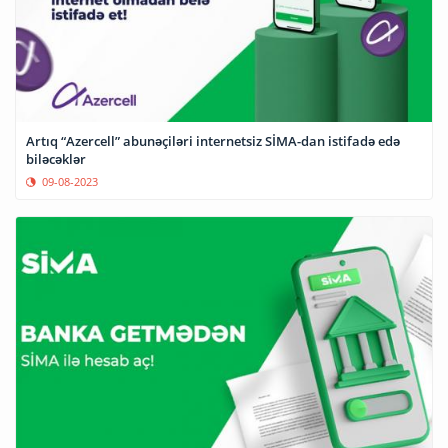
Artıq “Azercell” abunəçiləri internetsiz SİMA-dan istifadə edə
biləcəklər
09-08-2023