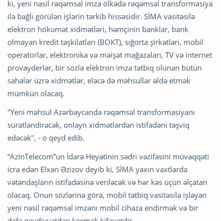
ki, yeni nəsil rəqəmsal imza ölkədə rəqəmsal transformasiya
ilə bağlı görülən işlərin tərkib hissəsidir. SİMA vasitəsilə
elektron hökumət xidmətləri, həmçinin banklar, bank
olmayan kredit təşkilatları (BOKT), sığorta şirkətləri, mobil
operatorlar, elektronika və məişət mağazaları, TV və internet
provayderlər, bir sözlə elektron imza tətbiq olunan bütün
sahələr üzrə xidmətlər, eləcə də məhsullar əldə etmək
mümkün olacaq.
"Yeni məhsul Azərbaycanda rəqəmsal transformasiyanı
sürətləndirəcək, onlayn xidmətlərdən istifadəni təşviq
edəcək", - o qeyd edib.
“AzInTelecom”un İdarə Heyətinin sədri vəzifəsini müvəqqəti
icra edən Elxan Əzizov deyib ki, SİMA yaxın vaxtlarda
vətəndaşların istifadəsinə veriləcək və hər kəs üçün əlçatan
olacaq. Onun sözlərinə görə, mobil tətbiq vasitəsilə işləyən
yeni nəsil rəqəmsal imzanı mobil cihaza endirmək və bir
dəfə qeydiyyatdan keçmək kifayətdir.