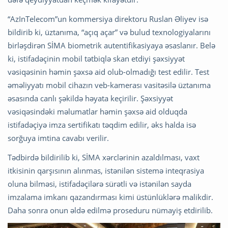
“AzInTelecom”un kommersiya direktoru Ruslan Əliyev isə
bildirib ki, üztanıma, “açıq açar” və bulud texnologiyalarını
birləşdirən SİMA biometrik autentifikasiyaya əsaslanır. Belə
ki, istifadəçinin mobil tətbiqlə skan etdiyi şəxsiyyət
vəsiqəsinin həmin şəxsə aid olub-olmadığı test edilir. Test
əməliyyatı mobil cihazın veb-kamerası vasitəsilə üztanıma
əsasında canlı şəkildə həyata keçirilir. Şəxsiyyət
vəsiqəsindəki məlumatlar həmin şəxsə aid olduqda
istifadəçiyə imza sertifikatı təqdim edilir, əks halda isə
sorğuya imtina cavabı verilir.
Tədbirdə bildirilib ki, SİMA xərclərinin azaldılması, vaxt
itkisinin qarşısının alınmas, istənilən sistemə inteqrasiya
oluna bilməsi, istifadəçilərə sürətli və istənilən sayda
imzalama imkanı qazandırması kimi üstünlüklərə malikdir.
Daha sonra onun əldə edilmə proseduru nümayiş etdirilib.