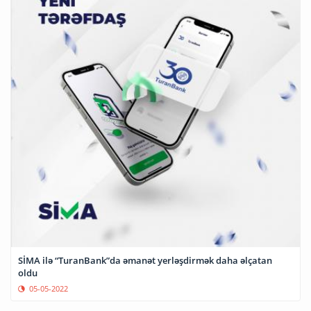
SİMA ilə “TuranBank”da əmanət yerləşdirmək daha əlçatan
oldu
05-05-2022