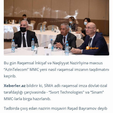
Bu gün Rəqəmsal İnkişaf və Nəqliyyat Nazirliyinə məxsus
“AzInTelecom” MMC yeni nəsil rəqəmsal imzanın təqdimatını
keçirib.
Xeberler.az
bildirir ki, SİMA adlı rəqəmsal imza dövlət-özəl
tərəfdaşlığı çərçivəsində - “Svort Technologies" və “Sinam”
MMC-lərlə birgə hazırlanıb.
Tədbirdə çıxış edən nazirin müşaviri Rəşad Bayramov deyib