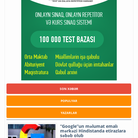
SON XƏBƏR
POPULYAR
YAZARLAR
“Google”un məlumat emalı
mərkəzi Hindistanda etirazlara
səbəb olub