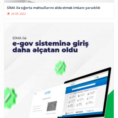
SİMA ilə sığorta məhsullarını əldə etmək imkanı yaradıldı
24-05-2022