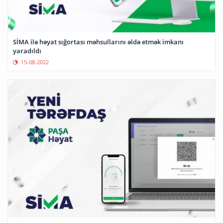
SİMA ilə həyat sığortası məhsullarını əldə etmək imkanı
yaradıldı
15-08-2022