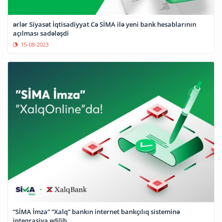
ərlər Siyasət İqtisadiyyat Cə SİMA ilə yeni bank hesablarının
açılması sadələşdi
15-08-2023
“SİMA İmza” “Xalq” bankın internet bankçılıq sisteminə
inteqrasiya edilib