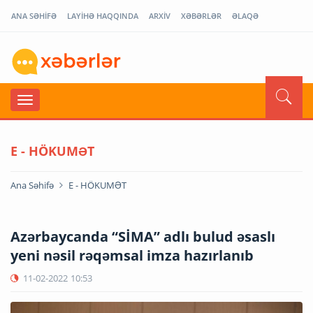
ANA SƏHİFƏ
LAYİHƏ HAQQINDA
ARXİV
XƏBƏRLƏR
ƏLAQƏ
E - HÖKUMƏT
Ana Səhifə
E - HÖKUMƏT
Azərbaycanda “SİMA” adlı bulud əsaslı
yeni nəsil rəqəmsal imza hazırlanıb
11-02-2022
10:53