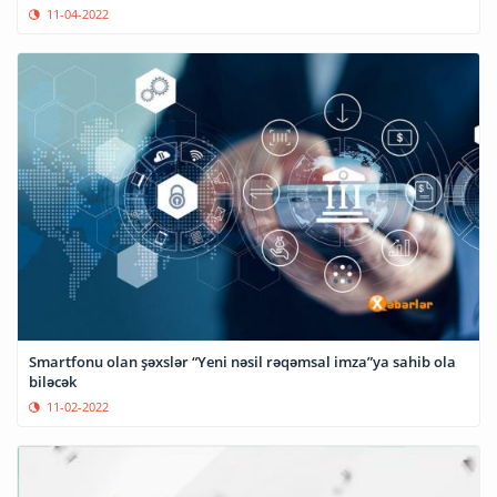
11-04-2022
Smartfonu olan şəxslər “Yeni nəsil rəqəmsal imza”ya sahib ola
biləcək
11-02-2022