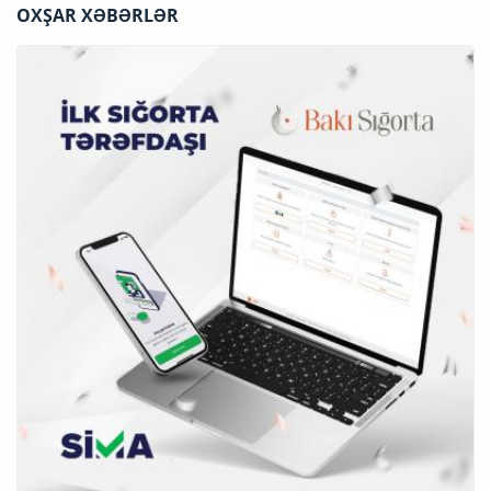
OXŞAR XƏBƏRLƏR