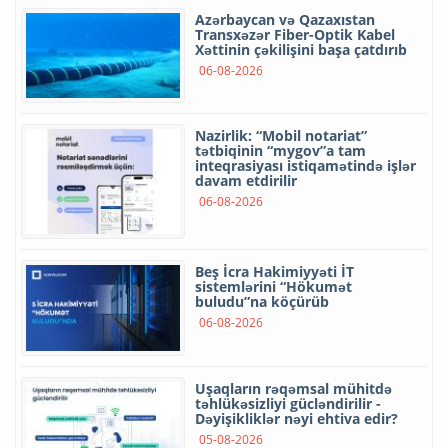
Azərbaycan və Qazaxıstan
Transxəzər Fiber-Optik Kabel
Xəttinin çəkilişini başa çatdırıb
06-08-2026
Nazirlik: “Mobil notariat”
tətbiqinin “mygov”a tam
inteqrasiyası istiqamətində işlər
davam etdirilir
06-08-2026
Beş İcra Hakimiyyəti İT
sistemlərini “Hökumət
buludu”na köçürüb
06-08-2026
Uşaqların rəqəmsal mühitdə
təhlükəsizliyi gücləndirilir -
Dəyişikliklər nəyi ehtiva edir?
05-08-2026