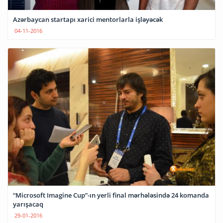
Azərbaycan startapı xarici mentorlarla işləyəcək
04-11-2016
“Microsoft Imagine Cup”-ın yerli final mərhələsində 24 komanda
yarışacaq
29-01-2016