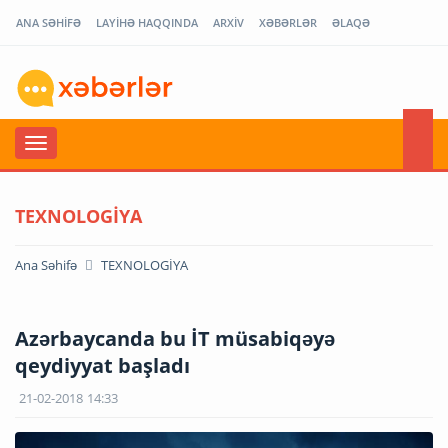
ANA SƏHİFƏ
LAYİHƏ HAQQINDA
ARXİV
XƏBƏRLƏR
ƏLAQƏ
TEXNOLOGİYA
Ana Səhifə
TEXNOLOGİYA
Azərbaycanda bu İT müsabiqəyə
qeydiyyat başladı
21-02-2018
14:33