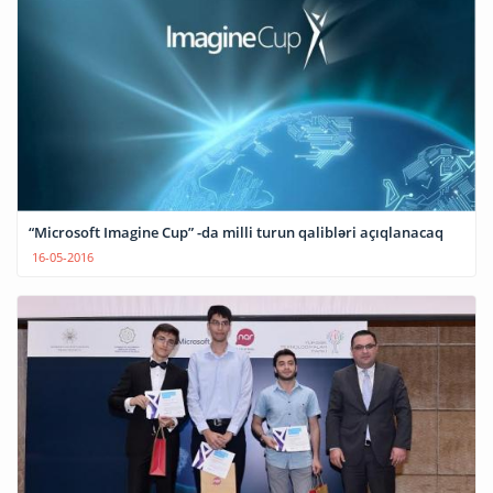
“Microsoft Imagine Cup” -da milli turun qalibləri açıqlanacaq
16-05-2016