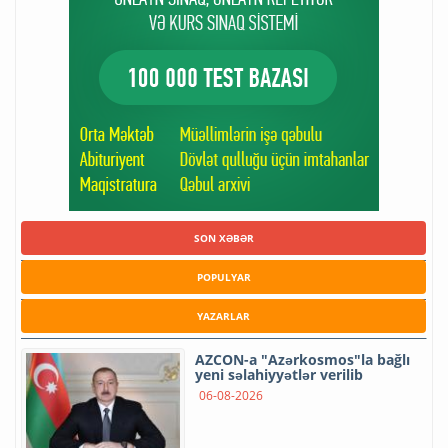
SON XƏBƏR
POPULYAR
YAZARLAR
AZCON-a "Azərkosmos"la bağlı
yeni səlahiyyətlər verilib
06-08-2026