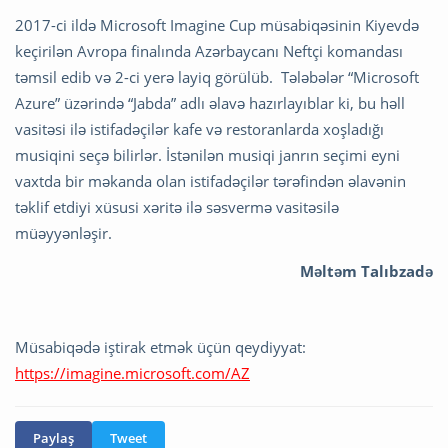
2017-ci ildə Microsoft Imagine Cup müsabiqəsinin Kiyevdə
keçirilən Avropa finalında Azərbaycanı Neftçi komandası
təmsil edib və 2-ci yerə layiq görülüb. Tələbələr “Microsoft
Azure” üzərində “Jabda” adlı əlavə hazırlayıblar ki, bu həll
vasitəsi ilə istifadəçilər kafe və restoranlarda xoşladığı
musiqini seçə bilirlər. İstənilən musiqi janrın seçimi eyni
vaxtda bir məkanda olan istifadəçilər tərəfindən əlavənin
təklif etdiyi xüsusi xəritə ilə səsvermə vasitəsilə
müəyyənləşir.
Məltəm Talıbzadə
Müsabiqədə iştirak etmək üçün qeydiyyat:
https://imagine.microsoft.com/AZ
Paylaş
Tweet