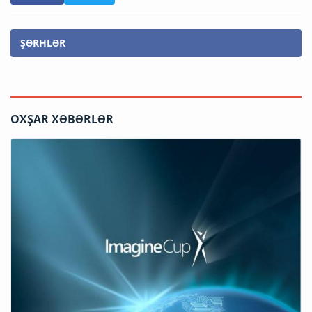
ŞƏRHLƏR
OXŞAR XƏBƏRLƏR