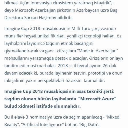
bilməsi üçün innovasiya ekosistem yaratmaq istəyirik”, -
deyə Microsoft Azerbaijan şirkətinin Azərbaycan üzrə Baş
Direktoru Sərxan Həşimov bildirib.
Imagine Cup 2018 müsabiqəsinin Milli Turu çərçivəsində
münsiflər heyəti unikal fikirləri, yenilikçi texnoloji həlləri, öz
layihələrini layiqincə təqdim etmək bacarığını
qiymətləndirəcək və gənc ixtiraçılara “Made in Azerbaijan”
məhsullarını yaratmaqda dəstək olacaqlar. Ərizələrin onlayn
təqdim edilməsi mərhələsi 2018-ci il fevral ayının 26-dək
davam edəcək ki, burada layihənin təsviri, prototipi və onun
inkişafının yaxın perspektivləri öz əksini tapmalıdır.
Imagine Cup 2018 müsabiqəsinin əsas texniki şərti:
təqdim olunan bütün layihələrdə “Microsoft Azure”
bulud xidməti istifadə olunmalıdır.
Bu il əlavə 3 nominasiya üzrə də seçim aparılacaq - “Mixed
Reality”, “Artificial Intelligence” botlar, “Big Data”.