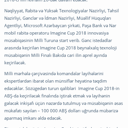
Nəqliyyat, Rabitə və Yüksək Texnologiyalar Nazirliyi, Təhsil
Nazirliyi, Gənclər və İdman Nazirliyi, Müəllif Hüquqları
Agentliyi, Microsoft Azərbaycan şirkəti, Paşa Bank və Nar
mobil rabitə operatoru Imagine Cup 2018 innovasiya
müsabiqəsinin Milli Turuna start verib. Gənc istedadlar
arasında keçirilən Imagine Cup 2018 beynəlxalq texnoloji
müsabiqənin Milli Finalı Bakıda cari ilin aprel ayında
keçiriləcək.
Milli mərhələ çərçivəsində komandalar layihələrini
ekspertlərdən ibarət olan münsiflər heyətinə təqdim
edəcəklər. Sözügedən turun qalibləri Imagine Cup 2018-in
ABŞ-da keçiriləcək finalında iştirak etmək və layihənin
gələcək inkişafı üçün nəzərdə tutulmuş və müsabiqənin əsas
mükafatı sayılan – 100 000 ABŞ dolları uğrunda mübarizə
aparmaq imkanı əldə edəcək.