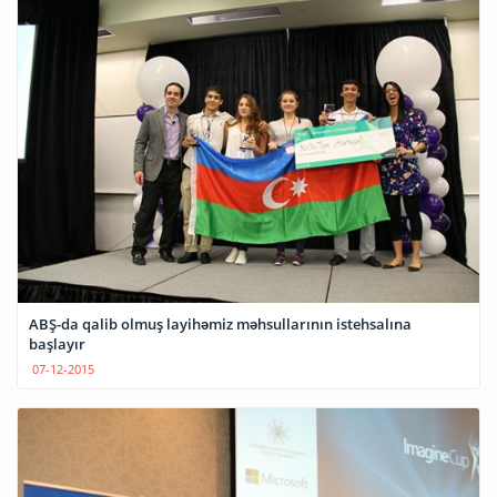
ABŞ-da qalib olmuş layihəmiz məhsullarının istehsalına
başlayır
07-12-2015