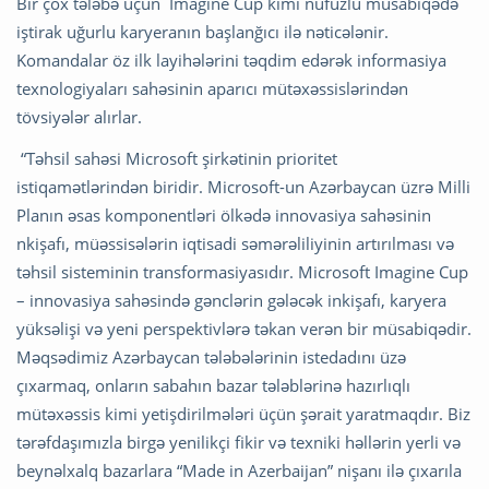
Bir çox tələbə üçün Imagine Cup kimi nüfuzlu müsabiqədə
iştirak uğurlu karyeranın başlanğıcı ilə nəticələnir.
Komandalar öz ilk layihələrini təqdim edərək informasiya
texnologiyaları sahəsinin aparıcı mütəxəssislərindən
tövsiyələr alırlar.
“Təhsil sahəsi Microsoft şirkətinin prioritet
istiqamətlərindən biridir. Microsoft-un Azərbaycan üzrə Milli
Planın əsas komponentləri ölkədə innovasiya sahəsinin
nkişafı, müəssisələrin iqtisadi səmərəliliyinin artırılması və
təhsil sisteminin transformasiyasıdır. Microsoft Imagine Cup
– innovasiya sahəsində gənclərin gələcək inkişafı, karyera
yüksəlişi və yeni perspektivlərə təkan verən bir müsabiqədir.
Məqsədimiz Azərbaycan tələbələrinin istedadını üzə
çıxarmaq, onların sabahın bazar tələblərinə hazırlıqlı
mütəxəssis kimi yetişdirilmələri üçün şərait yaratmaqdır. Biz
tərəfdaşımızla birgə yenilikçi fikir və texniki həllərin yerli və
beynəlxalq bazarlara “Made in Azerbaijan” nişanı ilə çıxarıla