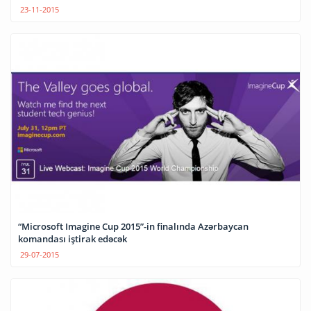
23-11-2015
“Microsoft Imagine Cup 2015”-in finalında Azərbaycan
komandası iştirak edəcək
29-07-2015