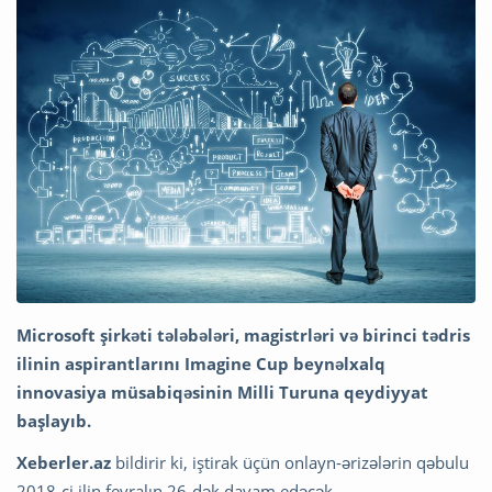
Microsoft şirkəti tələbələri, magistrləri və birinci tədris
ilinin aspirantlarını Imagine Cup beynəlxalq
innovasiya müsabiqəsinin Milli Turuna qeydiyyat
başlayıb.
Xeberler.az
bildirir ki, iştirak üçün onlayn-ərizələrin qəbulu
2018-ci ilin fevralın 26-dək davam edəcək.