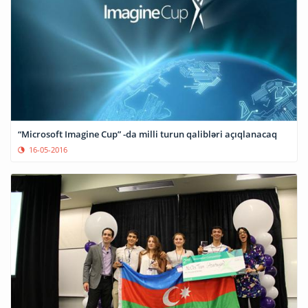
“Microsoft Imagine Cup” -da milli turun qalibləri açıqlanacaq
16-05-2016