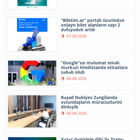
“Biletim.az” portalı üzərindən
onlayn bilet alanların sayı 2
dəfəyədək artıb
07-08-2026
“Google”un məlumat emalı
mərkəzi Hindistanda etirazlara
səbəb olub
06-08-2026
Rəşad Nəbiyev Zəngilanda
vətəndaşların müraciətlərini
dinləyib
06-08-2026
Xəzər dənizinin dibi ilə Trans-