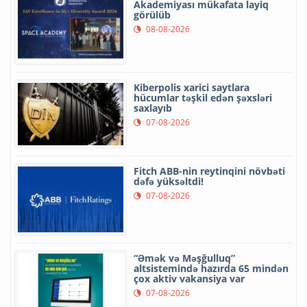
Akademiyası mükafata layiq
görülüb
08-08-2026
Kiberpolis xarici saytlara
hücumlar təşkil edən şəxsləri
saxlayıb
07-08-2026
Fitch ABB-nin reytinqini növbəti
dəfə yüksəltdi!
07-08-2026
“Əmək və Məşğulluq”
altsistemində hazırda 65 mindən
çox aktiv vakansiya var
07-08-2026