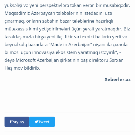
yüksəlişi və yeni perspektivlərə təkan verən bir müsabiqədir.
Məqsədimiz Azərbaycan tələbələrinin istedadını üzə
çıxarmaq, onların sabahın bazar tələblərinə hazırlıqlı
mütəxəssis kimi yetişdirilmələri üçün şərait yaratmaqdır. Biz
tərəfdaşımızla birgə yenilikçi fikir və texniki həllərin yerli və
beynəlxalq bazarlara “Made in Azerbaijan” nişanı ilə çıxarıla
bilməsi üçün innovasiya ekosistem yaratmaq istəyirik”, -
deyə Microsoft Azerbaijan şirkətinin baş direktoru Sərxan
Həşimov bildirib.
Xeberler.az
Paylaş
Tweet