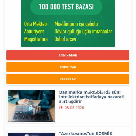
SON XƏBƏR
POPULYAR
YAZARLAR
Danimarka məktəblərdə süni
intellektdən istifadəyə nəzarəti
sərtləşdirir
08-08-2026
“Azərkosmos”un KOSMİK