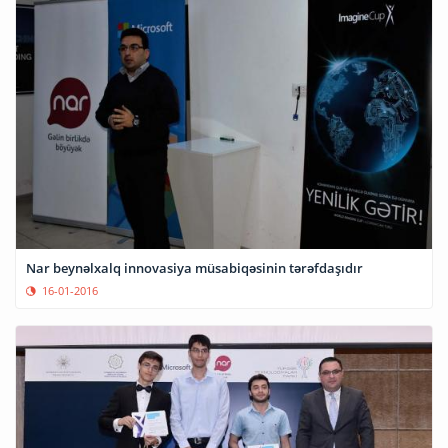
Nar beynəlxalq innovasiya müsabiqəsinin tərəfdaşıdır
16-01-2016