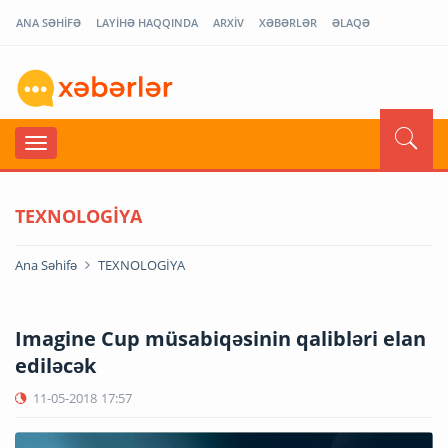
ANA SƏHİFƏ
LAYİHƏ HAQQINDA
ARXİV
XƏBƏRLƏR
ƏLAQƏ
TEXNOLOGİYA
Ana Səhifə
TEXNOLOGİYA
Imagine Cup müsabiqəsinin qalibləri elan
ediləcək
11-05-2018
17:57