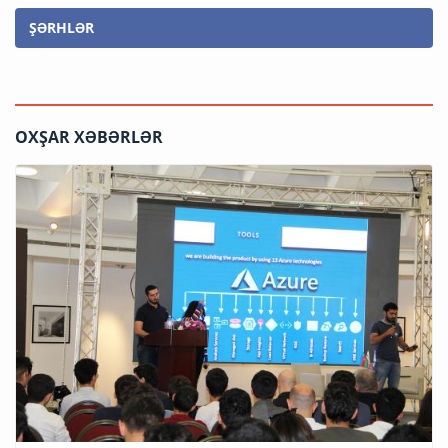
ŞƏRHLƏR
OXŞAR XƏBƏRLƏR