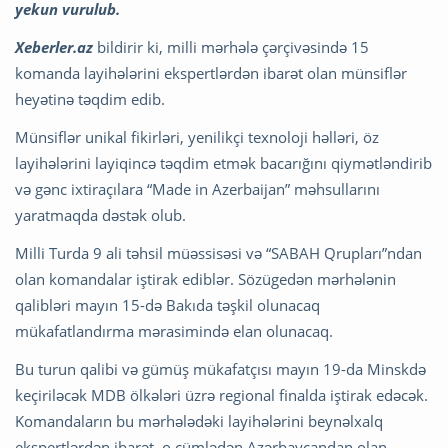
yekun vurulub.
Xeberler.az
bildirir ki, milli mərhələ çərçivəsində 15
komanda layihələrini ekspertlərdən ibarət olan münsiflər
heyətinə təqdim edib.
Münsiflər unikal fikirləri, yenilikçi texnoloji həlləri, öz
layihələrini layiqincə təqdim etmək bacarığını qiymətləndirib
və gənc ixtiraçılara “Made in Azerbaijan” məhsullarını
yaratmaqda dəstək olub.
Milli Turda 9 ali təhsil müəssisəsi və “SABAH Qrupları”ndan
olan komandalar iştirak ediblər. Sözügedən mərhələnin
qalibləri mayın 15-də Bakıda təşkil olunacaq
mükafatlandırma mərasimində elan olunacaq.
Bu turun qalibi və gümüş mükafatçısı mayın 19-da Minskdə
keçiriləcək MDB ölkələri üzrə regional finalda iştirak edəcək.
Komandaların bu mərhələdəki layihələrini beynəlxalq
ekspertlərdən ibarət, o cümlədən Azərbaycandan olan