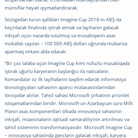
münsiflər heyəti qiymətləndirəcək.
Sözügedən turun qalibləri Imagine Cup 2018-in ABŞ-da
keçiriləcək finalında iştirak etmək və layihənin gələcək
inkişafı üçün nəzərdə tutulmuş və müsabiqənin əsas
mükafatı sayılan – 100 000 ABŞ dolları uğrunda mübarizə
aparmaq imkanı əldə edəcək.
“Bir çox tələbə üçün Imagine Cup kimi nüfuzlu müsabiqədə
iştirak uğurlu karyeranın başlanğıcı ilə nəticələnir.
Komandalar öz ilk layihələrini təqdim edərək informasiya
texnologiyaları sahəsinin aparıcı mütəxəssislərindən
tövsiyələr alırlar. Təhsil sahəsi Microsoft şirkətinin prioritet
istiqamətlərindən biridir. Microsoft-un Azərbaycan üzrə Milli
Planın əsas komponentləri ölkədə innovasiya sahəsinin
inkişafı, müəssisələrin iqtisadi səmərəliliyinin artırılması və
təhsil sisteminin transformasiyasıdır. Microsoft Imagine Cup
– innovasiya sahəsində gənclərin gələcək inkişafı, karyera