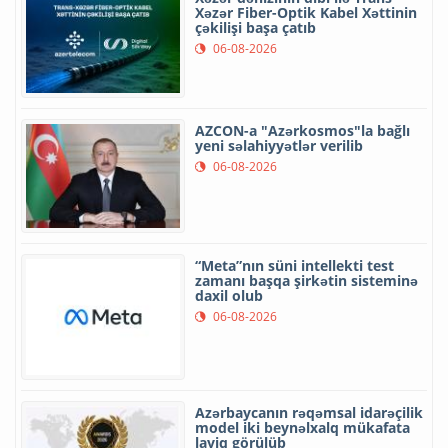
Xəzər Fiber-Optik Kabel Xəttinin
çəkilişi başa çatıb
06-08-2026
AZCON-a "Azərkosmos"la bağlı
yeni səlahiyyətlər verilib
06-08-2026
“Meta”nın süni intellekti test
zamanı başqa şirkətin sisteminə
daxil olub
06-08-2026
Azərbaycanın rəqəmsal idarəçilik
model iki beynəlxalq mükafata
layiq görülüb