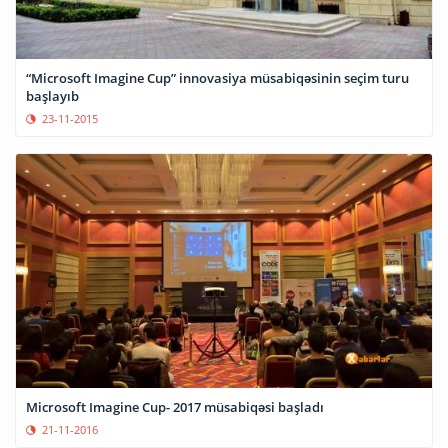
“Microsoft Imagine Cup” innovasiya müsabiqəsinin seçim turu
başlayıb
23-11-2015
Microsoft Imagine Cup- 2017 müsabiqəsi başladı
21-11-2016