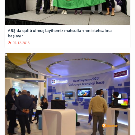
ABŞ-da qalib olmuş layihəmiz məhsullarının istehsalına
başlayır
07-12-2015