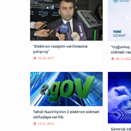
“Elektron reseptin verilməsinə
“Uyğunluq s
çalışırıq”
xidməti rəq
16-03-2017
28-12-202
Təhsil Nazirliyinin 2 elektron xidməti
istifadəyə verilib
13-01-2015
Gömrük ödə