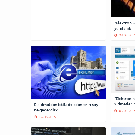
"Elektron S
yenilənib
28-02-201
“Elektron hökumət”
xidmətlərin
E-xidmətdən istifadə edənlərin sayı
nə qədərdir?
05-03-201
17-08-2015