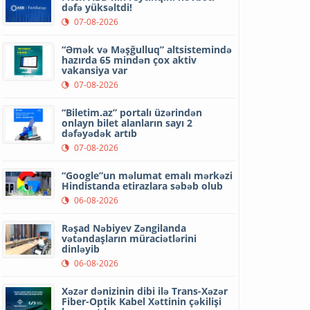
dəfə yüksəltdi!
07-08-2026
“Əmək və Məşğulluq” altsistemində
hazırda 65 mindən çox aktiv
vakansiya var
07-08-2026
“Biletim.az” portalı üzərindən
onlayn bilet alanların sayı 2
dəfəyədək artıb
07-08-2026
“Google”un məlumat emalı mərkəzi
Hindistanda etirazlara səbəb olub
06-08-2026
Rəşad Nəbiyev Zəngilanda
vətəndaşların müraciətlərini
dinləyib
06-08-2026
Xəzər dənizinin dibi ilə Trans-Xəzər
Fiber-Optik Kabel Xəttinin çəkilişi