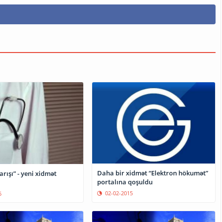
Daha bir xidmət “Elektron hökumət”
rışı” - yeni xidmət
portalına qoşuldu
02-02-2015
5