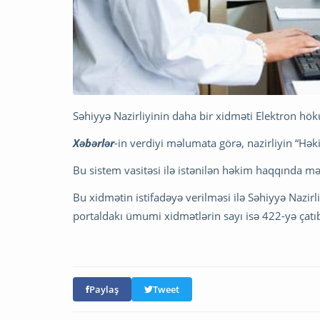
Səhiyyə Nazirliyinin daha bir xidməti Elektron höku
Xəbərlər
-in verdiyi məlumata görə, nazirliyin “Həki
Bu sistem vasitəsi ilə istənilən həkim haqqında
Bu xidmətin istifadəyə verilməsi ilə Səhiyyə Nazir
portaldakı ümumi xidmətlərin sayı isə 422-yə çatı
Paylaş
Tweet