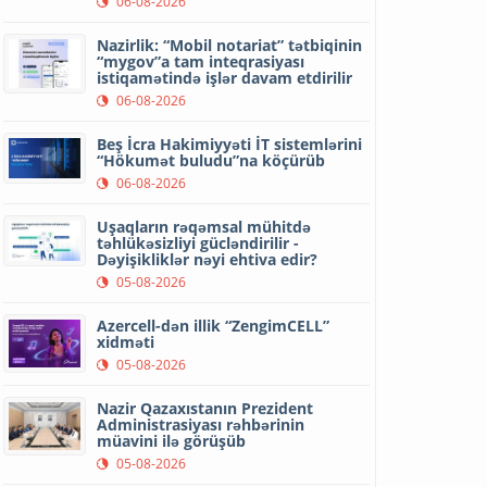
06-08-2026
Nazirlik: “Mobil notariat” tətbiqinin
“mygov”a tam inteqrasiyası
istiqamətində işlər davam etdirilir
06-08-2026
Beş İcra Hakimiyyəti İT sistemlərini
“Hökumət buludu”na köçürüb
06-08-2026
Uşaqların rəqəmsal mühitdə
təhlükəsizliyi gücləndirilir -
Dəyişikliklər nəyi ehtiva edir?
05-08-2026
Azercell-dən illik “ZengimCELL”
xidməti
05-08-2026
Nazir Qazaxıstanın Prezident
Administrasiyası rəhbərinin
müavini ilə görüşüb
05-08-2026