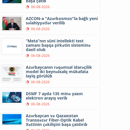
başa çatıb
06-08-2026
AZCON-a "Azərkosmos"la bağlı yeni
səlahiyyətlər verilib
06-08-2026
“Meta”nın süni intellekti test
zamanı başqa şirkətin sisteminə
daxil olub
06-08-2026
Azərbaycanın rəqəmsal idarəçilik
model iki beynəlxalq mükafata
layiq görülüb
06-08-2026
DSMF 7 ayda 135 minə yaxın
elektron arayış verib
06-08-2026
Azərbaycan və Qazaxıstan
Transxəzər Fiber-Optik Kabel
Xəttinin çəkilişini başa çatdırıb