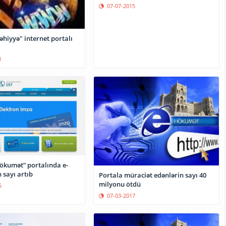
07-07-2015
əhiyyə" internet portalı
1
 portalında e-
 sayı artıb
Portala müraciət edənlərin sayı 40
milyonu ötdü
5
07-03-2017