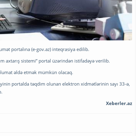
mət portalına (e-gov.az) inteqrasiya edilib.
m axtarış sistemi” portal üzərindən istifadəyə verilib.
 məlumat əldə etmək mümkün olacaq.
liyinin portalda təqdim olunan elektron xidmətlərinin sayı 33-ə,
b.
Xeberler.az