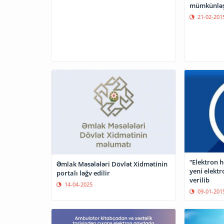
mümkünləş
21-02-201
“Elektron 
Əmlak Məsələləri Dövlət Xidmətinin
yeni elektr
portalı ləğv edilir
verilib
14-04-2025
09-01-201