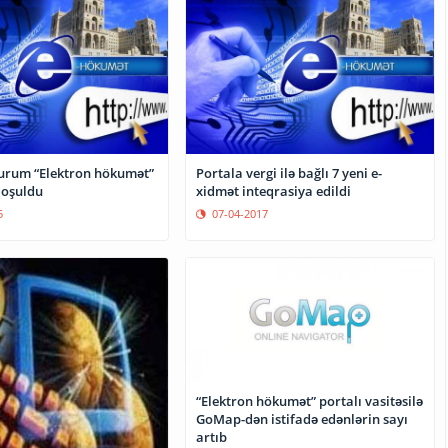
urum “Elektron hökumət”
Portala vergi ilə bağlı 7 yeni e-
qoşuldu
xidmət inteqrasiya edildi
5
07-04-2017
“Elektron hökumət” portalı vasitəsilə
GoMap-dən istifadə edənlərin sayı
artıb