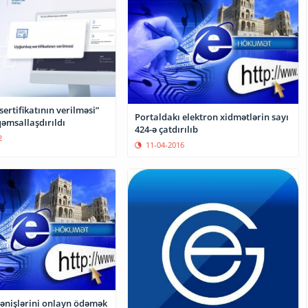
ertifikatının verilməsi”
Portaldakı elektron xidmətlərin sayı
əmsallaşdırıldı
424-ə çatdırılıb
2
11-04-2016
nişlərini onlayn ödəmək