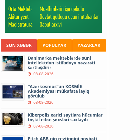
SON XƏBƏR
POPULYAR
YAZARLAR
Danimarka məktəblərdə süni
intellektdən istifadəyə nəzarəti
sərtləşdirir
08-08-2026
“Azərkosmos”un KOSMİK
Akademiyası mükafata layiq
görülüb
08-08-2026
Kiberpolis xarici saytlara hücumlar
təşkil edən şəxsləri saxlayıb
07-08-2026
Fitch ABB-nin reytinqini növbəti