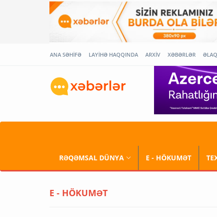
ANA SƏHİFƏ
LAYİHƏ HAQQINDA
ARXİV
XƏBƏRLƏR
ƏLA
RƏQƏMSAL DÜNYA
E - HÖKUMƏT
TE
E - HÖKUMƏT