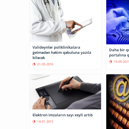
Valideynlər poliklinikalara
Daha bir q
getmədən həkim qəbuluna yazıla
portalına 
biləcək
19-05-201
21-05-2016
Elektron imzaların sayı xeyli artıb
14-01-2015