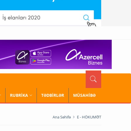
RUBRİKA
TƏDBİRLƏR
MÜSAHİBƏ
Ana Səhifə
E - HÖKUMƏT