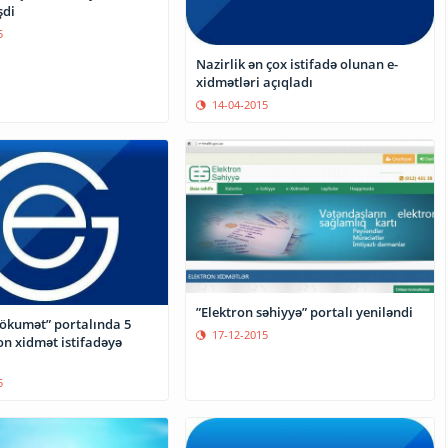
di
5
Nazirlik ən çox istifadə olunan e-
xidmətləri açıqladı
14-04-2015
”Elektron səhiyyə” portalı yeniləndi
hökumət” portalında 5
17-12-2015
on xidmət istifadəyə
5