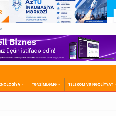
QƏ
XNOLOGİYA
TƏNZİMLƏMƏ
TELEKOM VƏ NƏQLİYYAT