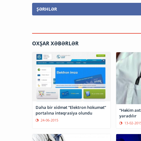
ŞƏRHLƏR
OXŞAR XƏBƏRLƏR
Daha bir xidmət “Elektron hökumət”
“Həkim axta
portalına inteqrasiya olundu
yaradılır
24-06-2015
13-02-201