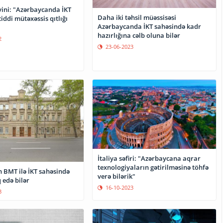
ini: "Azərbaycanda İKT
Daha iki təhsil müəssisəsi
iddi mütəxəssis qıtlığı
Azərbaycanda İKT sahəsində kadr
hazırlığına cəlb oluna bilər
2
23-06-2023
İtaliya səfiri: "Azərbaycana aqrar
texnologiyaların gətirilməsinə töhfə
 BMT ilə İKT sahəsində
verə bilərik"
 edə bilər
16-10-2023
3