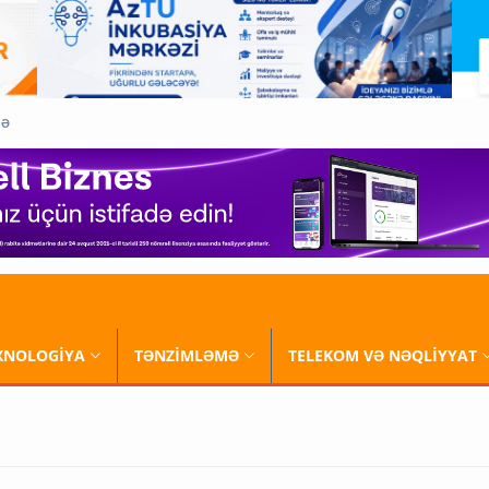
QƏ
XNOLOGİYA
TƏNZİMLƏMƏ
TELEKOM VƏ NƏQLİYYAT