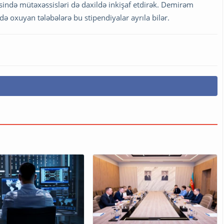
həsində mütəxəssisləri də daxildə inkişaf etdirək. Demirəm
də oxuyan tələbələrə bu stipendiyalar ayrıla bilər.