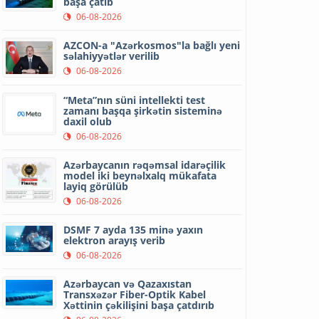
başa çatıb
06-08-2026
AZCON-a "Azərkosmos"la bağlı yeni
səlahiyyətlər verilib
06-08-2026
“Meta”nın süni intellekti test
zamanı başqa şirkətin sisteminə
daxil olub
06-08-2026
Azərbaycanın rəqəmsal idarəçilik
model iki beynəlxalq mükafata
layiq görülüb
06-08-2026
DSMF 7 ayda 135 minə yaxın
elektron arayış verib
06-08-2026
Azərbaycan və Qazaxıstan
Transxəzər Fiber-Optik Kabel
Xəttinin çəkilişini başa çatdırıb