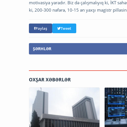
motivasiya yaradır. Biz də çalışmalıyıq ki, İKT sa
ki, 200-300 nəfərə, 10-15 ən yaxşı magistr pilləsin
Paylaş
Tweet
ŞƏRHLƏR
OXŞAR XƏBƏRLƏR