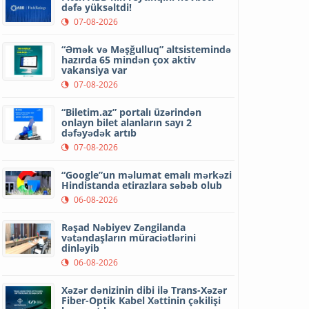
dəfə yüksəltdi!
07-08-2026
“Əmək və Məşğulluq” altsistemində
hazırda 65 mindən çox aktiv
vakansiya var
07-08-2026
“Biletim.az” portalı üzərindən
onlayn bilet alanların sayı 2
dəfəyədək artıb
07-08-2026
“Google”un məlumat emalı mərkəzi
Hindistanda etirazlara səbəb olub
06-08-2026
Rəşad Nəbiyev Zəngilanda
vətəndaşların müraciətlərini
dinləyib
06-08-2026
Xəzər dənizinin dibi ilə Trans-Xəzər
Fiber-Optik Kabel Xəttinin çəkilişi