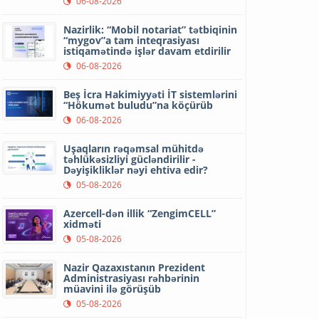
06-08-2026
Nazirlik: “Mobil notariat” tətbiqinin
“mygov”a tam inteqrasiyası
istiqamətində işlər davam etdirilir
06-08-2026
Beş İcra Hakimiyyəti İT sistemlərini
“Hökumət buludu”na köçürüb
06-08-2026
Uşaqların rəqəmsal mühitdə
təhlükəsizliyi gücləndirilir -
Dəyişikliklər nəyi ehtiva edir?
05-08-2026
Azercell-dən illik “ZengimCELL”
xidməti
05-08-2026
Nazir Qazaxıstanın Prezident
Administrasiyası rəhbərinin
müavini ilə görüşüb
05-08-2026