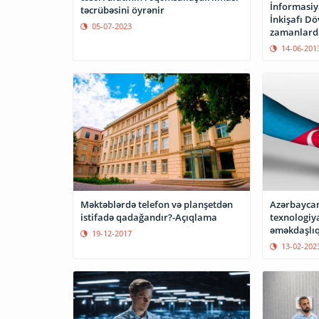
İnformasiy
təcrübəsini öyrənir
İnkişafı Dö
05-07-2023
zamanlarda
başlayaca
14-06-201
Məktəblərdə telefon və planşetdən
Azərbaycan 
istifadə qadağandır?-Açıqlama
texnologiya
əməkdaşlıq
19-12-2017
13-02-202