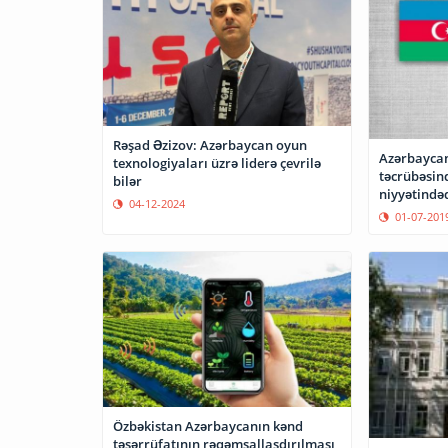
Rəşad Əzizov: Azərbaycan oyun
Azərbaycan
texnologiyaları üzrə liderə çevrilə
təcrübəsi
bilər
niyyətində
04-12-2024
01-07-201
Özbəkistan Azərbaycanın kənd
təsərrüfatının rəqəmsallaşdırılması