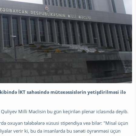
kibində İKT sahəsində mütəxəssislərin yetişdirilməsi ilə
uliyev Milli Məclisin bu gün keçirilən plenar iclasında deyib.
də oxuyan tələbələrə xüsusi stipendiya veə bilər: "Misal üçün
diyalar verir ki, bu da insanlarda bu sənəti öyrənməsi üçün