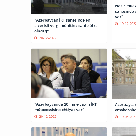
Nazir müav
sahəsində c
var"
"Azərbaycan İKT sahəsində ən
19-12-202
əlverişli vergi mühitinə sahib ölkə
olacaq"
20-12-2022
"Azərbaycanda 20 minə yaxın İKT
Azərbaycan
mütəxəssisinə ehtiyac var"
əməkdaşlıq
20-12-2022
19-04-202