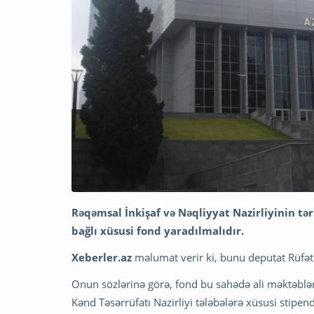
Rəqəmsal İnkişaf və Nəqliyyat Nazirliyinin tər
bağlı xüsusi fond yaradılmalıdır.
Xeberler.az
məlumat verir ki, bunu deputat Rüfət Q
Onun sözlərinə görə, fond bu sahədə ali məktəblər
Kənd Təsərrüfatı Nazirliyi tələbələrə xüsusi stipen