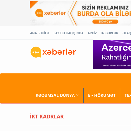
ANA SƏHİFƏ
LAYİHƏ HAQQINDA
ARXİV
XƏBƏRLƏR
ƏLA
RƏQƏMSAL DÜNYA
E - HÖKUMƏT
TE
İKT KADRLAR