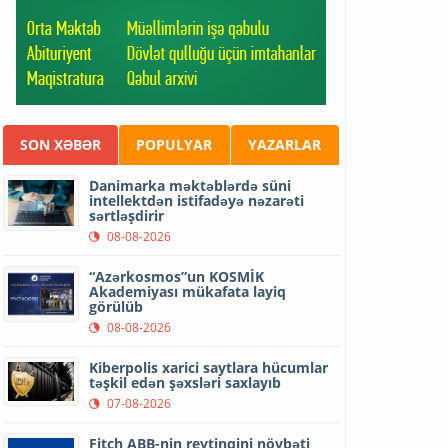
SON XƏBƏR
POPULYAR
YAZARLAR
Danimarka məktəblərdə süni
intellektdən istifadəyə nəzarəti
sərtləşdirir
08-08-2026
“Azərkosmos”un KOSMİK
Akademiyası mükafata layiq
görülüb
08-08-2026
Kiberpolis xarici saytlara hücumlar
təşkil edən şəxsləri saxlayıb
07-08-2026
Fitch ABB-nin reytinqini növbəti