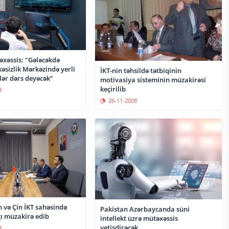
təxəssis: "Gələcəkdə
əsizlik Mərkəzində yerli
İKT-nin təhsildə tətbiqinin
lər dərs deyəcək”
motivasiya sisteminin müzakirəsi
keçirilib
3
26-11-2008
 və Çin İKT sahəsində
Pakistan Azərbaycanda süni
ı müzakirə edib
intellekt üzrə mütəxəssis
yetişdirəcək
3