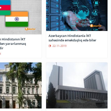
Azərbaycan Hindistanla İKT
 Hindistanın İKT
sahəsində əməkdaşlıq edə bilər
ndən yararlanmaq
22-11-2019
dir
9