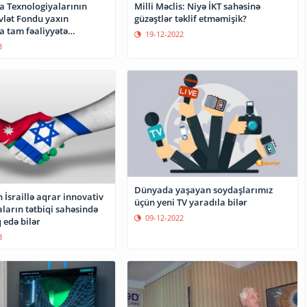
Milli Məclis: Niyə İKT sahəsinə
a Texnologiyalarının
güzəştlər təklif etməmişik?
vlət Fondu yaxın
 tam fəaliyyətə
19-12-2022
q
3
Dünyada yaşayan soydaşlarımız
İsraillə aqrar innovativ
üçün yeni TV yaradıla bilər
ların tətbiqi sahəsində
09-12-2022
 edə bilər
3