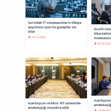
Xaricdəki İT mütəxəssislərin ölkəyə
qayıtması üçün bu güzəştlər ola
İsrailli mü
bilər
Kibertəhlük
19-12-2022
mütəxəssis
05-04-202
Azərbaycan
Azərbaycan və Misir İKT sahəsində
əməkdaşlığ
əməkdaşlığı müzakirə edib
19-09-202