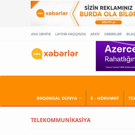
ANA SƏHİFƏ
LAYİHƏ HAQQINDA
ARXİV
XƏBƏRLƏR
ƏLA
RƏQƏMSAL DÜNYA
E - HÖKUMƏT
TE
TELEKOMMUNİKASİYA