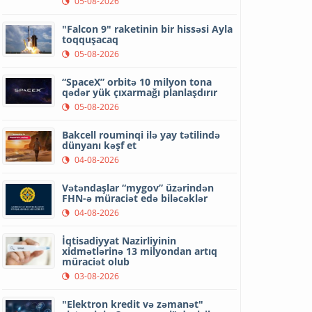
05-08-2026
"Falcon 9" raketinin bir hissəsi Ayla
toqquşacaq
05-08-2026
“SpaceX” orbitə 10 milyon tona
qədər yük çıxarmağı planlaşdırır
05-08-2026
Bakcell rouminqi ilə yay tətilində
dünyanı kəşf et
04-08-2026
Vətəndaşlar “mygov” üzərindən
FHN-ə müraciət edə biləcəklər
04-08-2026
İqtisadiyyat Nazirliyinin
xidmətlərinə 13 milyondan artıq
müraciət olub
03-08-2026
"Elektron kredit və zəmanət"