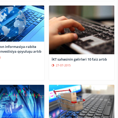
ın informasiya-rabitə
nvestisiya qoyuluşu artıb
6
İKT sahəsinin gəlirləri 10 faiz artıb
27-07-2015