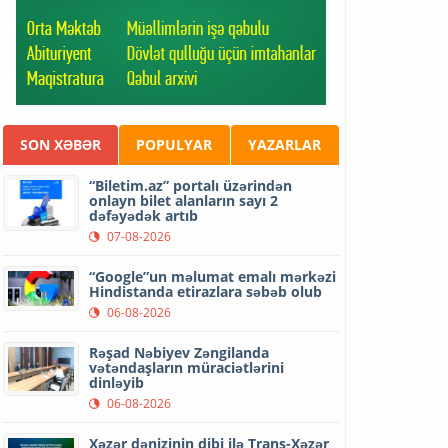
SON XƏBƏR
POPULYAR
YAZARLAR
“Biletim.az” portalı üzərindən
onlayn bilet alanların sayı 2
dəfəyədək artıb
07-08-2026
“Google”un məlumat emalı mərkəzi
Hindistanda etirazlara səbəb olub
06-08-2026
Rəşad Nəbiyev Zəngilanda
vətəndaşların müraciətlərini
dinləyib
06-08-2026
Xəzər dənizinin dibi ilə Trans-Xəzər