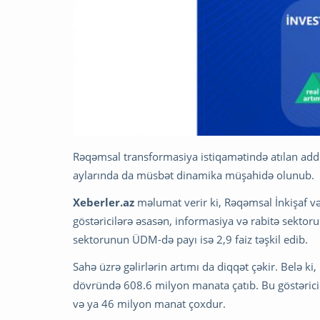
Rəqəmsal transformasiya istiqamətində atılan addıml
aylarında da müsbət dinamika müşahidə olunub.
Xeberler.az
məlumat verir ki, Rəqəmsal İnkişaf və 
göstəricilərə əsasən, informasiya və rabitə sektor
sektorunun ÜDM-də payı isə 2,9 faiz təşkil edib.
Sahə üzrə gəlirlərin artımı da diqqət çəkir. Belə k
dövründə 608.6 milyon manata çatıb. Bu göstərici ə
və ya 46 milyon manat çoxdur.