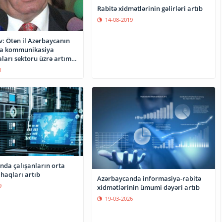
Rabitə xidmətlərinin gəlirləri artıb
14-08-2019
v: Ötən il Azərbaycanın
ya kommunikasiya
ları sektoru üzrə artım
faiz olub
1
nda çalışanların orta
haqları artıb
Azərbaycanda informasiya-rabitə
9
xidmətlərinin ümumi dəyəri artıb
19-03-2026