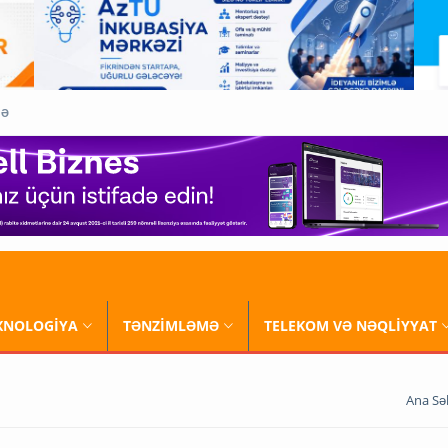
QƏ
XNOLOGİYA
TƏNZİMLƏMƏ
TELEKOM VƏ NƏQLİYYAT
Ana Sə