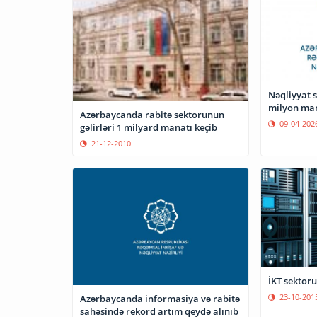
Nəqliyyat 
milyon mana
Azərbaycanda rabitə sektorunun
09-04-202
gəlirləri 1 milyard manatı keçib
21-12-2010
İKT sektoru
23-10-201
Azərbaycanda informasiya və rabitə
sahəsində rekord artım qeydə alınıb