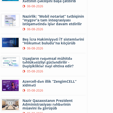
Xəttinin çəkilişini başa çatdırıb
06-08-2026
Nazirlik: “Mobil notariat” tətbiqinin
“mygov”a tam inteqrasiyası
istiqamətində işlər davam etdirilir
06-08-2026
Beş İcra Hakimiyyəti İT sistemlərini
“Hökumət buludu”na köçürüb
06-08-2026
Uşaqların rəqəmsal mühitdə
təhlükəsizliyi gücləndirilir -
Dəyişikliklər nəyi ehtiva edir?
05-08-2026
Azercell-dən illik “ZengimCELL”
xidməti
05-08-2026
Nazir Qazaxıstanın Prezident
Administrasiyası rəhbərinin
müavini ilə görüşüb