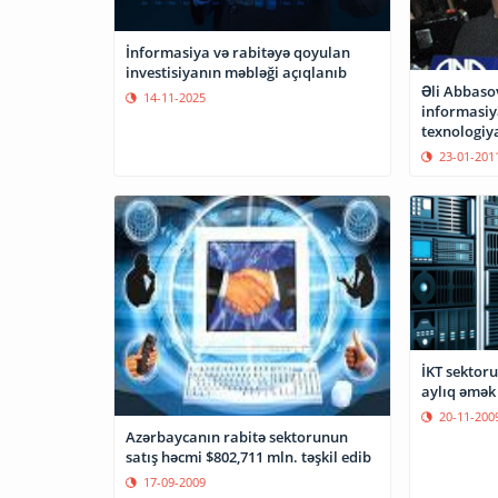
İnformasiya və rabitəyə qoyulan
investisiyanın məbləği açıqlanıb
Əli Abbaso
14-11-2025
informasi
texnologiya
tempi 35,5 
23-01-201
İKT sektoru
aylıq əmək 
20-11-200
Azərbaycanın rabitə sektorunun
satış həcmi $802,711 mln. təşkil edib
17-09-2009