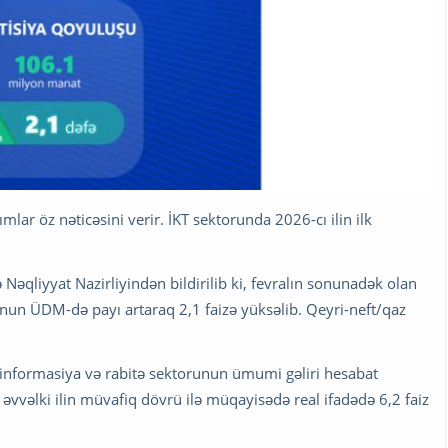
ar öz nəticəsini verir. İKT sektorunda 2026-cı ilin ilk
Nəqliyyat Nazirliyindən bildirilib ki, fevralın sonunadək olan
unun ÜDM-də payı artaraq 2,1 faizə yüksəlib. Qeyri-neft/qaz
i, informasiya və rabitə sektorunun ümumi gəliri hesabat
vvəlki ilin müvafiq dövrü ilə müqayisədə real ifadədə 6,2 faiz