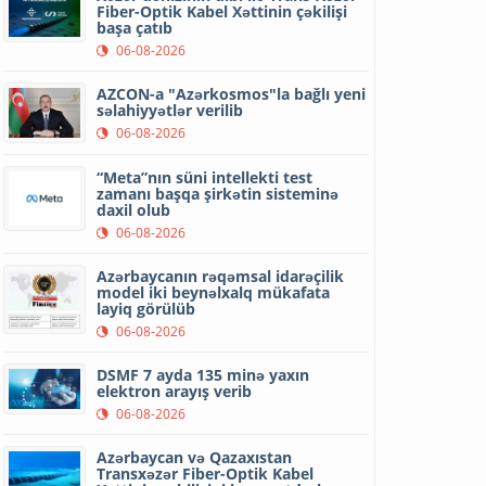
Fiber-Optik Kabel Xəttinin çəkilişi
başa çatıb
06-08-2026
AZCON-a "Azərkosmos"la bağlı yeni
səlahiyyətlər verilib
06-08-2026
“Meta”nın süni intellekti test
zamanı başqa şirkətin sisteminə
daxil olub
06-08-2026
Azərbaycanın rəqəmsal idarəçilik
model iki beynəlxalq mükafata
layiq görülüb
06-08-2026
DSMF 7 ayda 135 minə yaxın
elektron arayış verib
06-08-2026
Azərbaycan və Qazaxıstan
Transxəzər Fiber-Optik Kabel