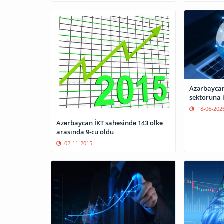
Azərbaycan
sektoruna i
18-06-202
Azərbaycan İKT sahəsində 143 ölkə
arasında 9-cu oldu
02-11-2015