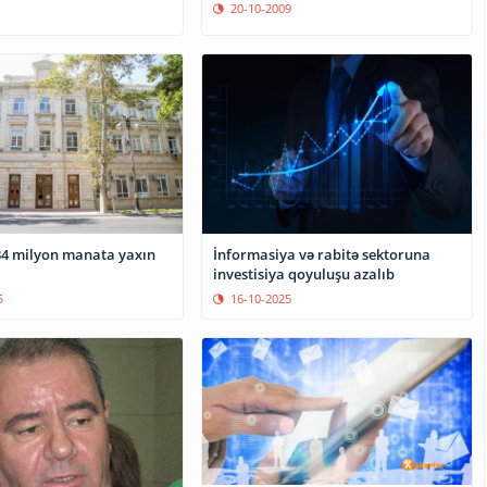
20-10-2009
34 milyon manata yaxın
İnformasiya və rabitə sektoruna
investisiya qoyuluşu azalıb
5
16-10-2025