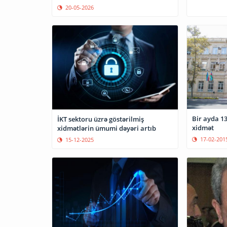
20-05-2026
Bir ayda 1
İKT sektoru üzrə göstərilmiş
xidmət
xidmətlərin ümumi dəyəri artıb
17-02-201
15-12-2025