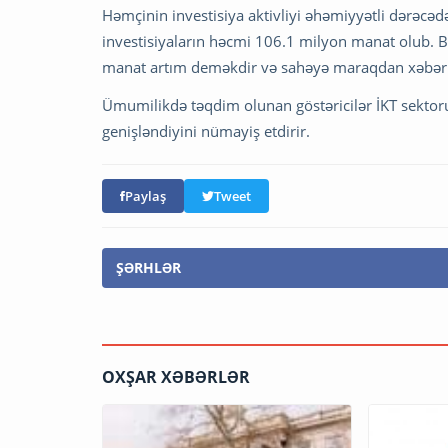
Həmçinin investisiya aktivliyi əhəmiyyətli dərəcədə
investisiyaların həcmi 106.1 milyon manat olub. B
manat artım deməkdir və sahəyə maraqdan xəbər 
Ümumilikdə təqdim olunan göstəricilər İKT sektoru
genişləndiyini nümayiş etdirir.
Paylaş
Tweet
ŞƏRHLƏR
OXŞAR XƏBƏRLƏR