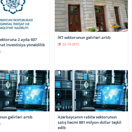
İKT sektorunun gəlirləri artıb
sektoruna 2 ayda 607
22-10-2015
t investisiya yönəldilib
6
nun gəlirləri artıb
Azərbaycanın rabitə sektorunun
satış həcmi 881 milyon dollar təşkil
5
edib