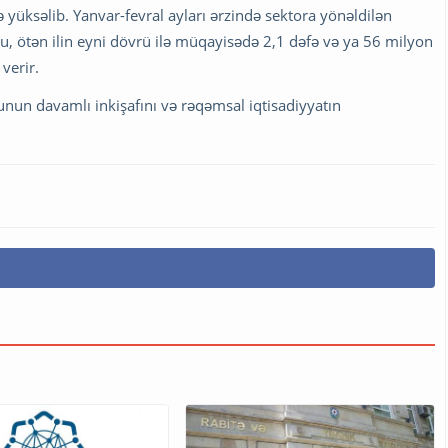
 yüksəlib. Yanvar-fevral ayları ərzində sektora yönəldilən
u, ötən ilin eyni dövrü ilə müqayisədə 2,1 dəfə və ya 56 milyon
verir.
nun davamlı inkişafını və rəqəmsal iqtisadiyyatın