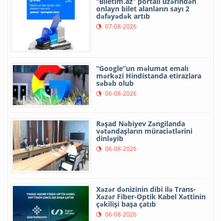
“Biletim.az” portalı üzərindən
onlayn bilet alanların sayı 2
dəfəyədək artıb
07-08-2026
“Google”un məlumat emalı
mərkəzi Hindistanda etirazlara
səbəb olub
06-08-2026
Rəşad Nəbiyev Zəngilanda
vətəndaşların müraciətlərini
dinləyib
06-08-2026
Xəzər dənizinin dibi ilə Trans-
Xəzər Fiber-Optik Kabel Xəttinin
çəkilişi başa çatıb
06-08-2026