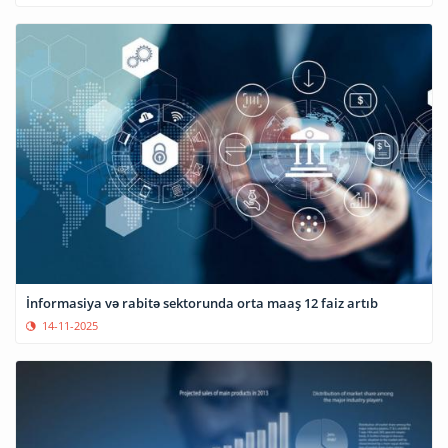
İnformasiya və rabitə sektorunda orta maaş 12 faiz artıb
14-11-2025