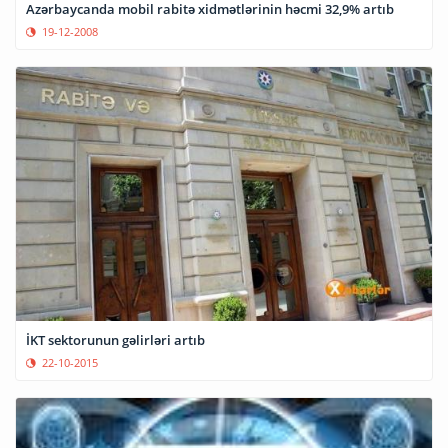
Azərbaycanda mobil rabitə xidmətlərinin həcmi 32,9% artıb
19-12-2008
İKT sektorunun gəlirləri artıb
22-10-2015