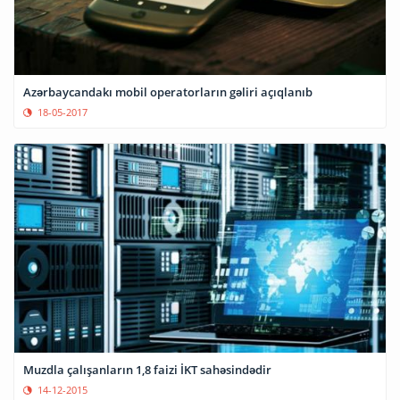
Azərbaycandakı mobil operatorların gəliri açıqlanıb
18-05-2017
Muzdla çalışanların 1,8 faizi İKT sahəsindədir
14-12-2015