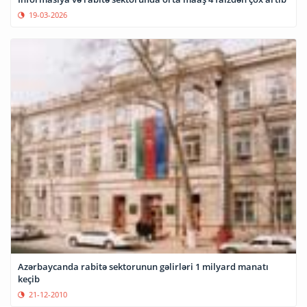
19-03-2026
Azərbaycanda rabitə sektorunun gəlirləri 1 milyard manatı
keçib
21-12-2010