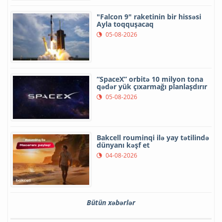
"Falcon 9" raketinin bir hissəsi
Ayla toqquşacaq
05-08-2026
“SpaceX” orbitə 10 milyon tona
qədər yük çıxarmağı planlaşdırır
05-08-2026
Bakcell rouminqi ilə yay tətilində
dünyanı kəşf et
04-08-2026
Bütün xəbərlər