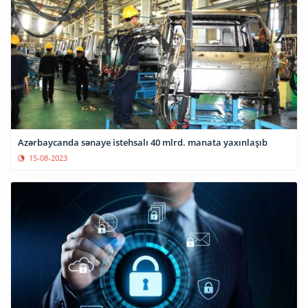
Azərbaycanda sənaye istehsalı 40 mlrd. manata yaxınlaşıb
15-08-2023