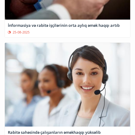
İnformasiya və rabitə işçilərinin orta aylıq əmək haqqı artıb
25-08-2025
Rabitə sahəsində çalışanların əməkhaqqı yüksəlib