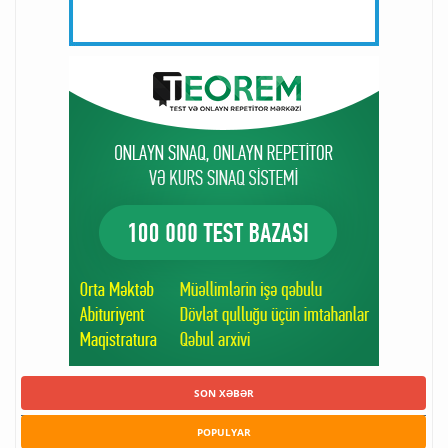
SON XƏBƏR
POPULYAR