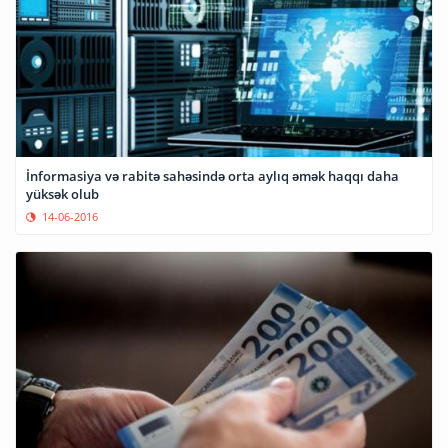
İnformasiya və rabitə sahəsində orta aylıq əmək haqqı daha
yüksək olub
14-06-2016