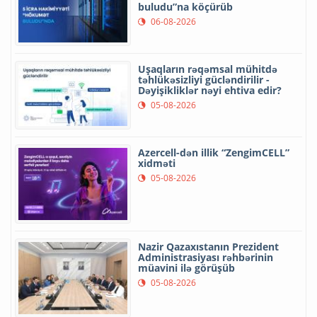
buludu”na köçürüb
06-08-2026
Uşaqların rəqəmsal mühitdə
təhlükəsizliyi gücləndirilir -
Dəyişikliklər nəyi ehtiva edir?
05-08-2026
Azercell-dən illik “ZengimCELL”
xidməti
05-08-2026
Nazir Qazaxıstanın Prezident
Administrasiyası rəhbərinin
müavini ilə görüşüb
05-08-2026