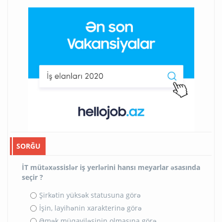
SORĞU
İT mütəxəssislər iş yerlərini hansı meyarlar əsasında
seçir ?
Şirkətin yüksək statusuna görə
İşin, layihənin xarakterinə görə
Əmək müqaviləsinin olmasına görə