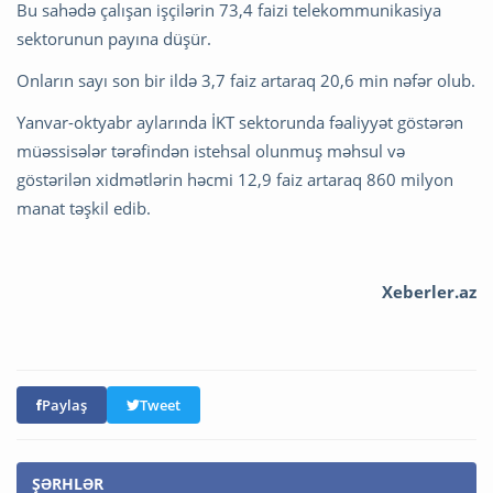
Bu sahədə çalışan işçilərin 73,4 faizi telekommunikasiya
sektorunun payına düşür.
Onların sayı son bir ildə 3,7 faiz artaraq 20,6 min nəfər olub.
Yanvar-oktyabr aylarında İKT sektorunda fəaliyyət göstərən
müəssisələr tərəfindən istehsal olunmuş məhsul və
göstərilən xidmətlərin həcmi 12,9 faiz artaraq 860 milyon
manat təşkil edib.
Xeberler.az
Paylaş
Tweet
ŞƏRHLƏR