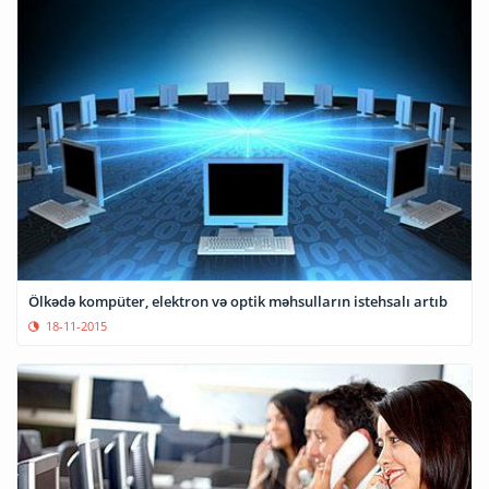
Ölkədə kompüter, elektron və optik məhsulların istehsalı artıb
18-11-2015