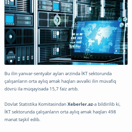
Bu ilin yanvar-sentyabr ayları ərzində İKT sektorunda
çalışanların orta aylıq əmək haqları əvvəlki ilin müvafiq
dövrü ilə müqayisədə 15,7 faiz artıb.
Dövlət Statistika Komitəsindən
Xeberler.az
-a bildirilib ki,
İKT sektorunda çalışanların orta aylıq əmək haqları 498
manat təşkil edib.