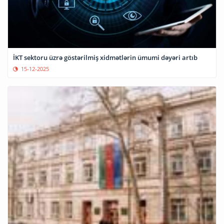
İKT sektoru üzrə göstərilmiş xidmətlərin ümumi dəyəri artıb
15-12-2025