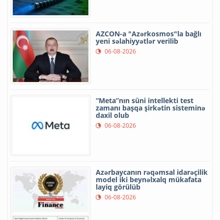
AZCON-a "Azərkosmos"la bağlı
yeni səlahiyyətlər verilib
06-08-2026
“Meta”nın süni intellekti test
zamanı başqa şirkətin sisteminə
daxil olub
06-08-2026
Azərbaycanın rəqəmsal idarəçilik
model iki beynəlxalq mükafata
layiq görülüb
06-08-2026