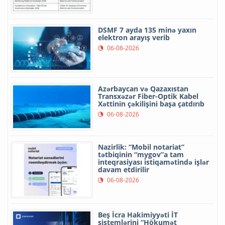
DSMF 7 ayda 135 minə yaxın
elektron arayış verib
06-08-2026
Azərbaycan və Qazaxıstan
Transxəzər Fiber-Optik Kabel
Xəttinin çəkilişini başa çatdırıb
06-08-2026
Nazirlik: “Mobil notariat”
tətbiqinin “mygov”a tam
inteqrasiyası istiqamətində işlər
davam etdirilir
06-08-2026
Beş İcra Hakimiyyəti İT
sistemlərini “Hökumət