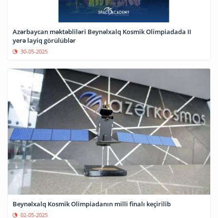
Azərbaycan məktəbliləri Beynəlxalq Kosmik Olimpiadada II
yerə layiq görülüblər
30-05-2025
Beynəlxalq Kosmik Olimpiadanın milli finalı keçirilib
02-05-2025