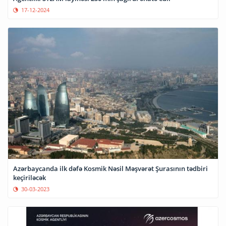
17-12-2024
Azərbaycanda ilk dəfə Kosmik Nəsil Məşvərət Şurasının tədbiri
keçiriləcək
30-03-2023