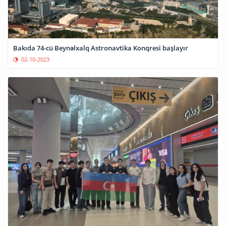
Bakıda 74-cü Beynəlxalq Astronavtika Konqresi başlayır
02-10-2023