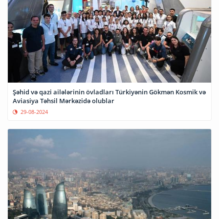
Şəhid və qazi ailələrinin övladları Türkiyənin Gökmən Kosmik və
Aviasiya Təhsil Mərkəzidə olublar
29-08-2024