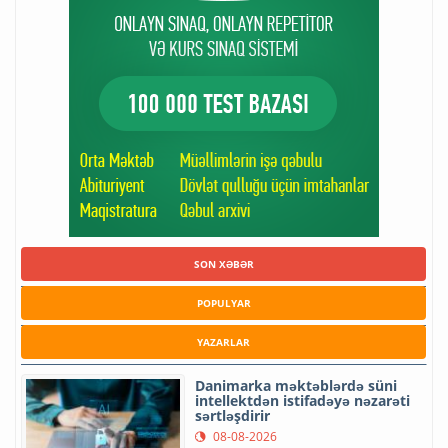
SON XƏBƏR
POPULYAR
YAZARLAR
Danimarka məktəblərdə süni
intellektdən istifadəyə nəzarəti
sərtləşdirir
08-08-2026