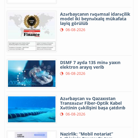
Azərbaycanın rəqəmsal idarəçilik
model iki beynəlxalq mükafata
layiq görülüb
06-08-2026
DSMF 7 ayda 135 minə yaxın
elektron arayış verib
06-08-2026
Azərbaycan və Qazaxıstan
Transxəzər Fiber-Optik Kabel
Xəttinin çəkilişini başa çatdırıb
06-08-2026
Nazirlik: “Mobil notariat”