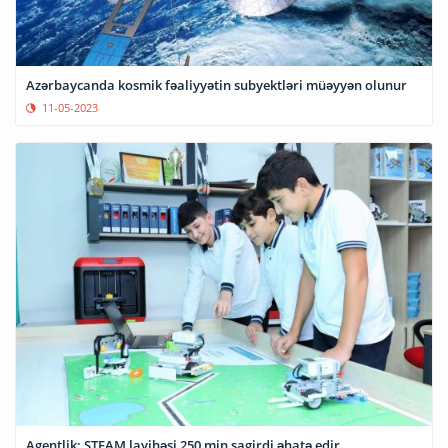
Azərbaycanda kosmik fəaliyyətin subyektləri müəyyən olunur
11-05-2023
Agentlik: STEAM layihəsi 250 min şagirdi əhatə edir