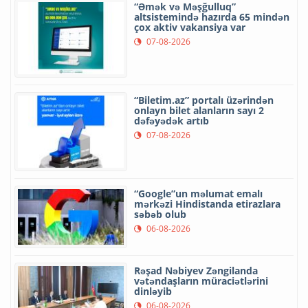
“Əmək və Məşğulluq”
altsistemində hazırda 65 mindən
çox aktiv vakansiya var
07-08-2026
“Biletim.az” portalı üzərindən
onlayn bilet alanların sayı 2
dəfəyədək artıb
07-08-2026
“Google”un məlumat emalı
mərkəzi Hindistanda etirazlara
səbəb olub
06-08-2026
Rəşad Nəbiyev Zəngilanda
vətəndaşların müraciətlərini
dinləyib
06-08-2026