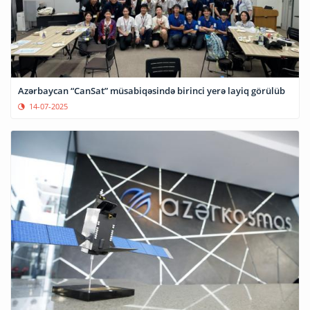
Azərbaycan “CanSat” müsabiqəsində birinci yerə layiq görülüb
14-07-2025