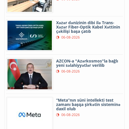
Xəzər dənizinin dibi ilə Trans-
Xəzər Fiber-Optik Kabel Xəttinin
çəkilişi başa çatıb
06-08-2026
AZCON-a "Azərkosmos"la bağlı
yeni səlahiyyətlər verilib
06-08-2026
“Meta”nın süni intellekti test
zamanı başqa şirkətin sisteminə
daxil olub
06-08-2026