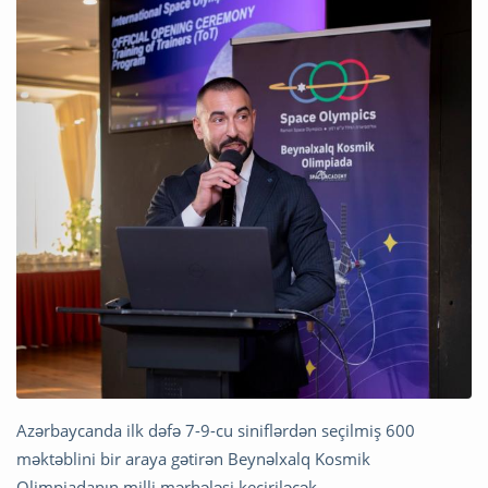
Azərbaycanda ilk dəfə 7-9-cu siniflərdən seçilmiş 600
məktəblini bir araya gətirən Beynəlxalq Kosmik
Olimpiadanın milli mərhələsi keçiriləcək.