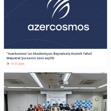
"Azərkosmos"un Akademiyası Beynəlxalq Kosmik Təhsil
Məşvərət Şurasının üzvü seçilib
15-07-2026