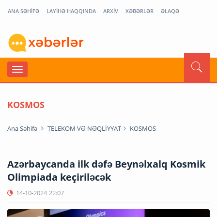
ANA SƏHİFƏ
LAYİHƏ HAQQINDA
ARXİV
XƏBƏRLƏR
ƏLAQƏ
KOSMOS
Ana Səhifə
TELEKOM VƏ NƏQLİYYAT
KOSMOS
Azərbaycanda ilk dəfə Beynəlxalq Kosmik
Olimpiada keçiriləcək
14-10-2024
22:07