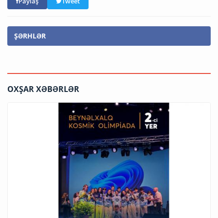
Paylaş
Tweet
ŞƏRHLƏR
OXŞAR XƏBƏRLƏR