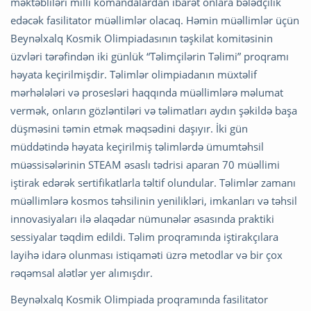
məktəbliləri milli komandalardan ibarət onlara bələdçilik
edəcək fasilitator müəllimlər olacaq. Həmin müəllimlər üçün
Beynəlxalq Kosmik Olimpiadasının təşkilat komitəsinin
üzvləri tərəfindən iki günlük “Təlimçilərin Təlimi” proqramı
həyata keçirilmişdir. Təlimlər olimpiadanın müxtəlif
mərhələləri və prosesləri haqqında müəllimlərə məlumat
vermək, onların gözləntiləri və təlimatları aydın şəkildə başa
düşməsini təmin etmək məqsədini daşıyır. İki gün
müddətində həyata keçirilmiş təlimlərdə ümumtəhsil
müəssisələrinin STEAM əsaslı tədrisi aparan 70 müəllimi
iştirak edərək sertifikatlarla təltif olundular. Təlimlər zamanı
müəllimlərə kosmos təhsilinin yenilikləri, imkanları və təhsil
innovasiyaları ilə əlaqədar nümunələr əsasında praktiki
sessiyalar təqdim edildi. Təlim proqramında iştirakçılara
layihə idarə olunması istiqaməti üzrə metodlar və bir çox
rəqəmsal alətlər yer alımışdır.
Beynəlxalq Kosmik Olimpiada proqramında fasilitator