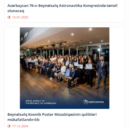
Azərbaycan 76-cı Beynəlxalq Astronavtika Konqresində təmsil
olunacaq
15-01-2025
Beynəlxalq Kosmik Poster Müsabiqəsinin qalibləri
mükafatlandırılıb
17-12-2024