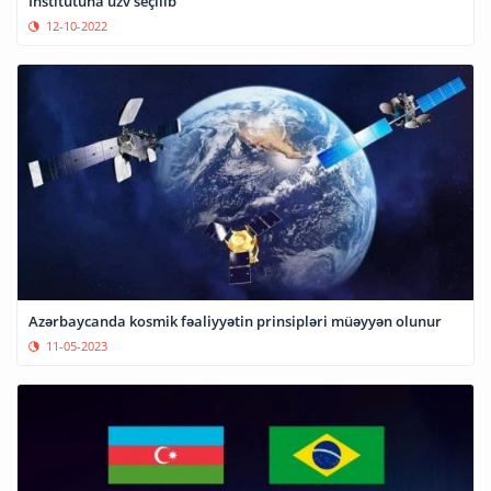
İnstitutuna üzv seçilib
12-10-2022
Azərbaycanda kosmik fəaliyyətin prinsipləri müəyyən olunur
11-05-2023