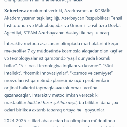
Xeberler.az
məlumat verir ki, Azərkosmosun KOSMİK
Akademiyasının təşkilatçılığı, Azərbaycan Respublikası Təhsil
İnstitutunun və Məktəbəqədər və Ümumi Təhsil üzrə Dövlət
Agentliyi, STEAM Azərbaycanın dəstəyi ilə baş tutacaq.
İnteraktiv metoda əsaslanan olimpiada mərhələlərini keçən
məktəblilər 7 ay müddətində kosmosla əlaqədar olan kəşflər
və texnologiyalar istiqamətində “yaşıl dünyada kosmik
həllər”, “5-ci nəsil texnologiya inqilabı və kosmos”, “Süni
intellekt”, “kosmik innovasiyalar”, “kosmos və cəmiyyət”
mövzuları istiqamətində planetimiz üçün problemlərin
orijinal həllərini tapmaqla əvəzolunmaz təcrübə
qazanacaqlar. İnteraktiv metod imkan verəcək ki
məktəblilər
bilikləri hazır şəkildə deyil
, bu bilikləri daha çox
özləri birlikdə axtarıb taparaq ortaya həll qoysunlar.
2024-2025-ci illəri əhatə edən bu olimpiada müddətində