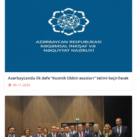
Azərbaycanda ilk dəfə “Kosmik tibbin əsasları” təlimi keçiriləcək
06-11-2024