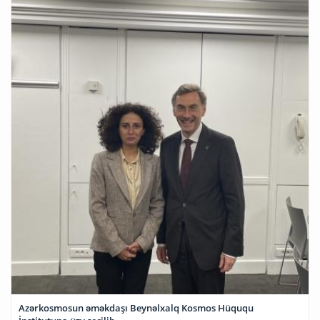
Azərkosmosun əməkdaşı Beynəlxalq Kosmos Hüququ