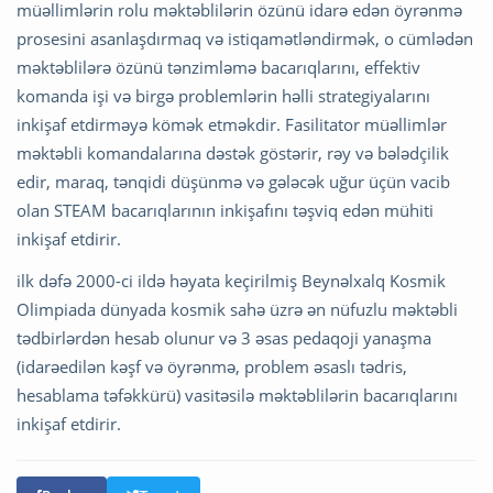
müəllimlərin rolu məktəblilərin özünü idarə edən öyrənmə
prosesini asanlaşdırmaq və istiqamətləndirmək, o cümlədən
məktəblilərə özünü tənzimləmə bacarıqlarını, effektiv
komanda işi və birgə problemlərin həlli strategiyalarını
inkişaf etdirməyə kömək etməkdir. Fasilitator müəllimlər
məktəbli komandalarına dəstək göstərir, rəy və bələdçilik
edir, maraq, tənqidi düşünmə və gələcək uğur üçün vacib
olan STEAM bacarıqlarının inkişafını təşviq edən mühiti
inkişaf etdirir.
ilk dəfə 2000-ci ildə həyata keçirilmiş Beynəlxalq Kosmik
Olimpiada dünyada kosmik sahə üzrə ən nüfuzlu məktəbli
tədbirlərdən hesab olunur və 3 əsas pedaqoji yanaşma
(idarəedilən kəşf və öyrənmə, problem əsaslı tədris,
hesablama təfəkkürü) vasitəsilə məktəblilərin bacarıqlarını
inkişaf etdirir.