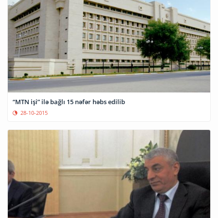
“MTN işi” ilə bağlı 15 nəfər həbs edilib
28-10-2015