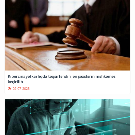
Kibercinayətkarlıqda təqsirləndirilən şəxslərin məhkəməsi
keçirilib
02-07-2025