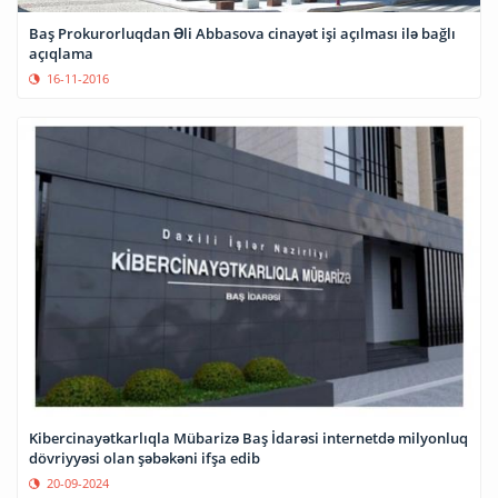
Baş Prokurorluqdan Əli Abbasova cinayət işi açılması ilə bağlı
açıqlama
16-11-2016
Kibercinayətkarlıqla Mübarizə Baş İdarəsi internetdə milyonluq
dövriyyəsi olan şəbəkəni ifşa edib
20-09-2024