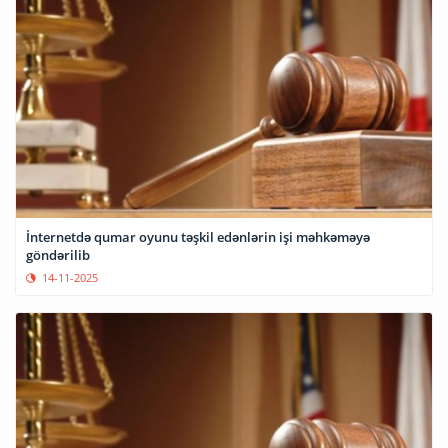
İnternetdə qumar oyunu təşkil edənlərin işi məhkəməyə
göndərilib
14-11-2025