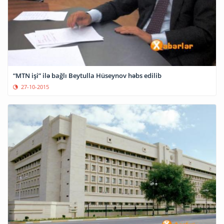
“MTN işi” ilə bağlı Beytulla Hüseynov həbs edilib
27-10-2015