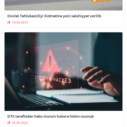
Dövlət Təhlükəsizliyi Xidmətinə yeni səlahiyyət verilib
18-04-2019
DTX tərəfindən həbs olunan hakerə hökm oxunub
03-06-2025