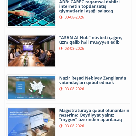
ADB: CAREC rəqəmsal dəhlizi
internetin topdansatış
qiymətlərini aşağı salacaq
03-08-2026
“ASAN AI Hub” növbəti çağırış
üzrə qalib həll müəyyən edib
03-08-2026
Nazir Rəşad Nəbiyev Zəngilanda
vətəndaşları qəbul edəcək
03-08-2026
Magistraturaya qəbul olunanların
nəzərinə: Qeydiyyat yalnız
“mygov” üzərindən aparılacaq
03-08-2026