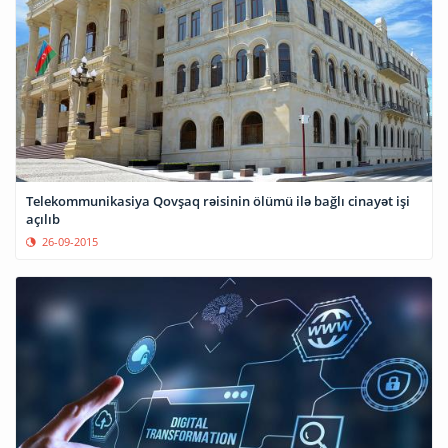
Telekommunikasiya Qovşaq rəisinin ölümü ilə bağlı cinayət işi
açılıb
26-09-2015