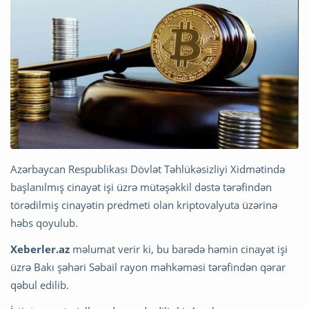
Azərbaycan Respublikası Dövlət Təhlükəsizliyi Xidmətində
başlanılmış cinayət işi üzrə mütəşəkkil dəstə tərəfindən
törədilmiş cinayətin predmeti olan kriptovalyuta üzərinə
həbs qoyulub.
Xeberler.az
məlumat verir ki, bu barədə həmin cinayət işi
üzrə Bakı şəhəri Səbail rayon məhkəməsi tərəfindən qərar
qəbul edilib.