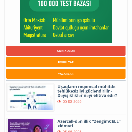
SON XƏBƏR
POPULYAR
YAZARLAR
Uşaqların rəqəmsal mühitdə
təhlükəsizliyi gücləndirilir -
Dəyişikliklər nəyi ehtiva edir?
05-08-2026
Azercell-dən illik “ZengimCELL”
xidməti
05-08-2026