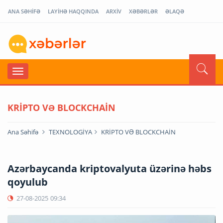
ANA SƏHİFƏ
LAYİHƏ HAQQINDA
ARXİV
XƏBƏRLƏR
ƏLAQƏ
KRİPTO VƏ BLOCKCHAİN
Ana Səhifə
TEXNOLOGİYA
KRİPTO VƏ BLOCKCHAİN
Azərbaycanda kriptovalyuta üzərinə həbs
qoyulub
27-08-2025
09:34