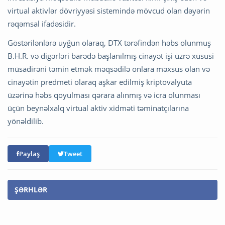
virtual aktivlər dövriyyəsi sistemində mövcud olan dəyərin
rəqəmsal ifadəsidir.
Göstərilənlərə uyğun olaraq, DTX tərəfindən həbs olunmuş
B.H.R. və digərləri barədə başlanılmış cinayət işi üzrə xüsusi
müsadirəni təmin etmək məqsədilə onlara məxsus olan və
cinayətin predmeti olaraq aşkar edilmiş kriptovalyuta
üzərinə həbs qoyulması qərara alınmış və icra olunması
üçün beynəlxalq virtual aktiv xidməti təminatçılarına
yönəldilib.
Paylaş
Tweet
ŞƏRHLƏR