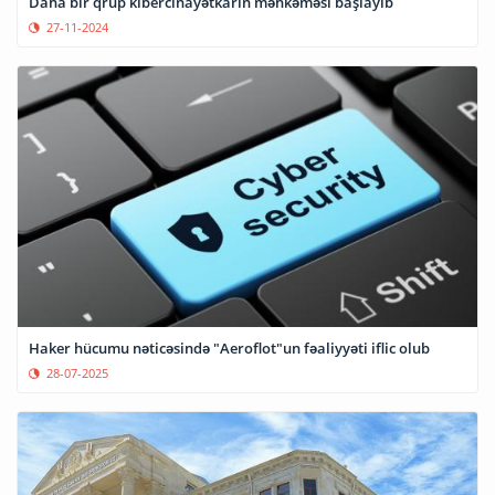
Daha bir qrup kibercinayətkarın məhkəməsi başlayıb
27-11-2024
Haker hücumu nəticəsində "Aeroflot"un fəaliyyəti iflic olub
28-07-2025