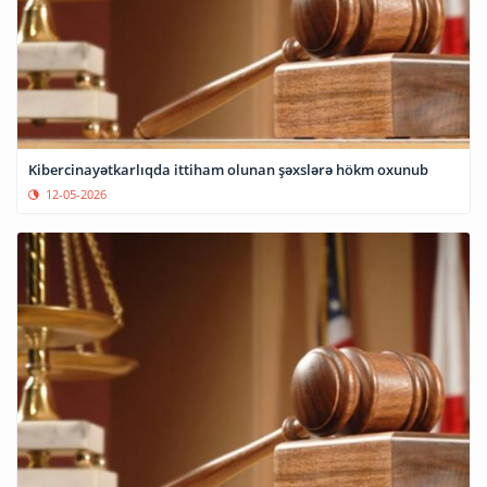
Kibercinayətkarlıqda ittiham olunan şəxslərə hökm oxunub
12-05-2026