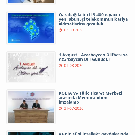
Qarabağda bu il 3 400-ə yaxın
yeni abunəçi telekommunikasiya
xidmətlərinə qoşulub
03-08-2026
1 Avqust - Azərbaycan Əlifbası və
Azərbaycan Dili Günüdür
01-08-2026
KOBİA və Türk Ticarət Mərkəzi
arasında Memorandum
imzalanıb
31-07-2026
Aİ-nin süni intellekt qaydalarında