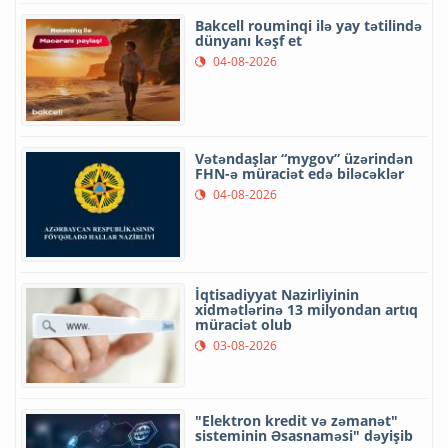
Bakcell rouminqi ilə yay tətilində
dünyanı kəşf et
04-08-2026
Vətəndaşlar “mygov” üzərindən
FHN-ə müraciət edə biləcəklər
04-08-2026
İqtisadiyyat Nazirliyinin
xidmətlərinə 13 milyondan artıq
müraciət olub
03-08-2026
"Elektron kredit və zəmanət"
sisteminin Əsasnaməsi" dəyişib