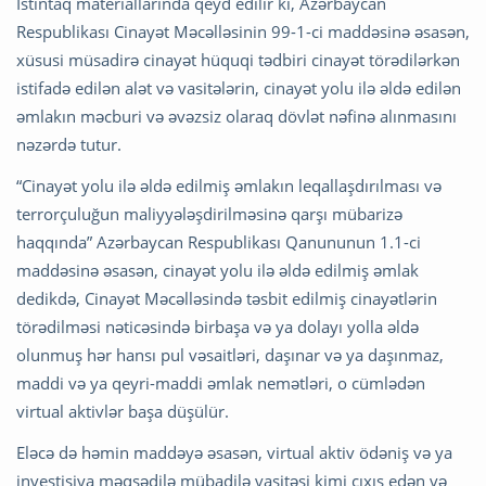
İstintaq materiallarında qeyd edilir ki, Azərbaycan
Respublikası Cinayət Məcəlləsinin 99-1-ci maddəsinə əsasən,
xüsusi müsadirə cinayət hüquqi tədbiri cinayət törədilərkən
istifadə edilən alət və vasitələrin, cinayət yolu ilə əldə edilən
əmlakın məcburi və əvəzsiz olaraq dövlət nəfinə alınmasını
nəzərdə tutur.
“Cinayət yolu ilə əldə edilmiş əmlakın leqallaşdırılması və
terrorçuluğun maliyyələşdirilməsinə qarşı mübarizə
haqqında” Azərbaycan Respublikası Qanununun 1.1-ci
maddəsinə əsasən, cinayət yolu ilə əldə edilmiş əmlak
dedikdə, Cinayət Məcəlləsində təsbit edilmiş cinayətlərin
törədilməsi nəticəsində birbaşa və ya dolayı yolla əldə
olunmuş hər hansı pul vəsaitləri, daşınar və ya daşınmaz,
maddi və ya qeyri-maddi əmlak nemətləri, o cümlədən
virtual aktivlər başa düşülür.
Eləcə də həmin maddəyə əsasən, virtual aktiv ödəniş və ya
investisiya məqsədilə mübadilə vasitəsi kimi çıxış edən və