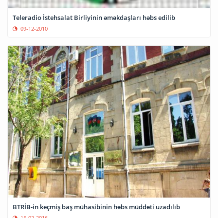
Teleradio İstehsalat Birliyinin əməkdaşları həbs edilib
09-12-2010
BTRİB-in keçmiş baş mühasibinin həbs müddəti uzadılıb
15-02-2016