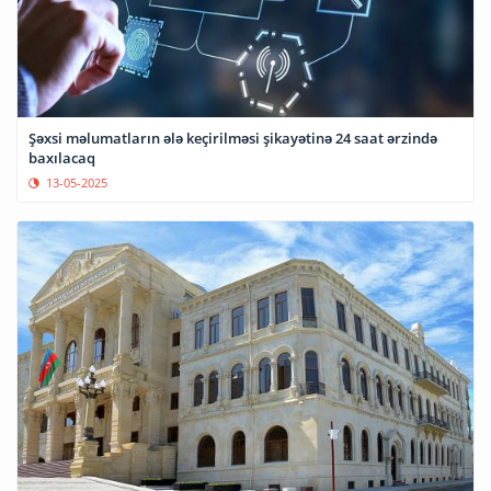
Şəxsi məlumatların ələ keçirilməsi şikayətinə 24 saat ərzində
baxılacaq
13-05-2025