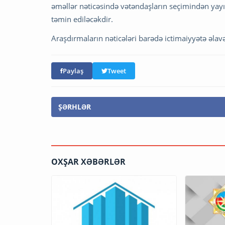
əməllər nəticəsində vətəndaşların seçimindən yayı
təmin ediləcəkdir.
Araşdırmaların nəticələri barədə ictimaiyyətə əlav
Paylaş
Tweet
ŞƏRHLƏR
OXŞAR XƏBƏRLƏR