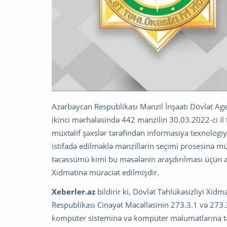
Azərbaycan Respublikası Mənzil İnşaatı Dövlət Age
ikinci mərhələsində 442 mənzilin 30.03.2022-ci il t
müxtəlif şəxslər tərəfindən informasiya texnolog
istifadə edilməklə mənzillərin seçimi prosesinə müd
təcəssümü kimi bu məsələnin araşdırılması üçün ai
Xidmətinə müraciət edilmişdir.
Xeberler.az
bildirir ki, Dövlət Təhlükəsizliyi Xidm
Respublikası Cinayət Məcəlləsinin 273.3.1 və 273.3
kompüter sisteminə və kompüter məlumatlarına tək