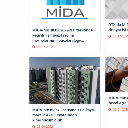
DTX-da MİD
cinayət işi 
MİDA-nın 30.03.2022-ci il tarixində
keçirilmiş mənzil seçimi
26-12-202
mərhələsinin nəticələri ləğv
edilmişdir
08-07-2022
MİDA-dan mə
rəsmi açıq
MİDA-nın mənzil satışına 11 ölkəyə
25-01-201
məxsus 47 IP ünvanından
kiberhücum olub
23-09-2022