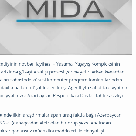
ntliyinin növbəti layihəsi – Yasamal Yaşayış Kompleksinin
arixində güzəştlə satışı prosesi yerinə yetirilərkən kənardan
iyaları sahəsində xüsusi kompüter proqram təminatlarından
axilə halları müşahidə edilmiş, Agentliyin şəffaf fəaliyyətinin
diyyəti üzrə Azərbaycan Respublikası Dövlət Təhlükəsizliyi
ətində ilkin araşdırmalar aparılaraq faktla bağlı Azərbaycan
.2-ci (qabaqcadan əlbir olan bir qrup şəxs tərəfindən
rar qanunsuz müdaxilə) maddələri ilə cinayət işi