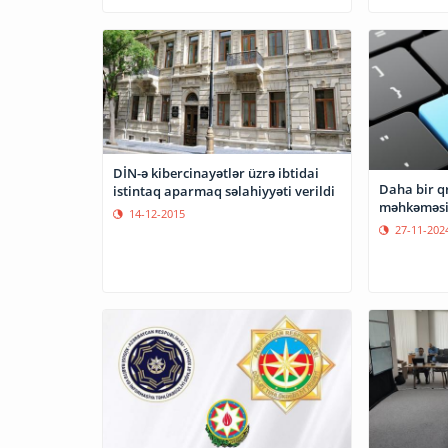
DİN-ə kibercinayətlər üzrə ibtidai
Daha bir q
istintaq aparmaq səlahiyyəti verildi
məhkəməsi
14-12-2015
27-11-202