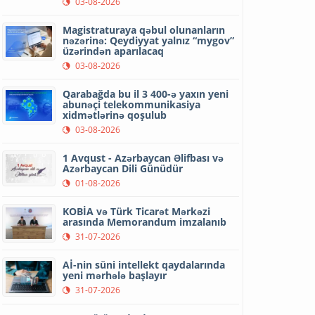
03-08-2026
Magistraturaya qəbul olunanların
nəzərinə: Qeydiyyat yalnız “mygov”
üzərindən aparılacaq
03-08-2026
Qarabağda bu il 3 400-ə yaxın yeni
abunəçi telekommunikasiya
xidmətlərinə qoşulub
03-08-2026
1 Avqust - Azərbaycan Əlifbası və
Azərbaycan Dili Günüdür
01-08-2026
KOBİA və Türk Ticarət Mərkəzi
arasında Memorandum imzalanıb
31-07-2026
Aİ-nin süni intellekt qaydalarında
yeni mərhələ başlayır
31-07-2026