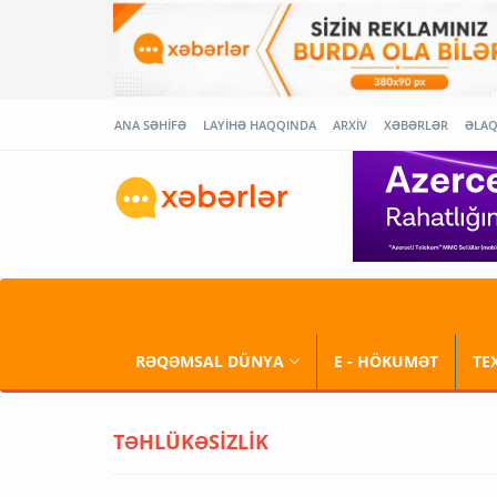
ANA SƏHİFƏ
LAYİHƏ HAQQINDA
ARXİV
XƏBƏRLƏR
ƏLA
RƏQƏMSAL DÜNYA
E - HÖKUMƏT
TE
TƏHLÜKƏSİZLİK