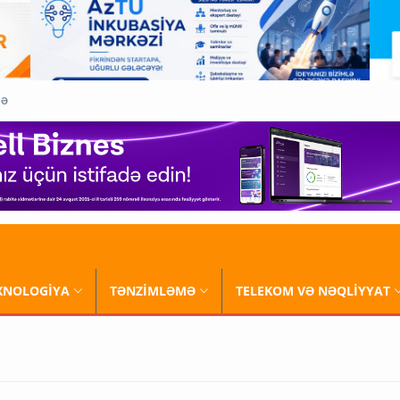
QƏ
XNOLOGİYA
TƏNZİMLƏMƏ
TELEKOM VƏ NƏQLİYYAT