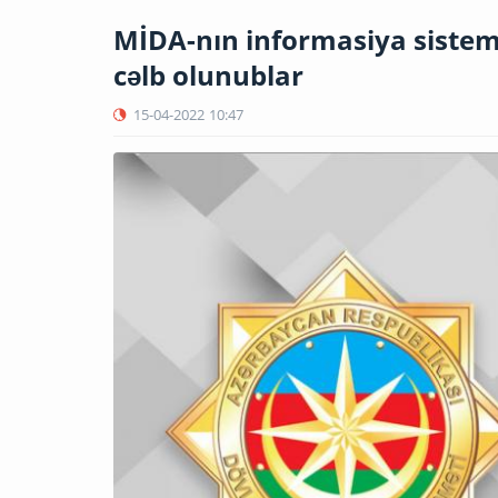
MİDA-nın informasiya sistem
cəlb olunublar
15-04-2022
10:47