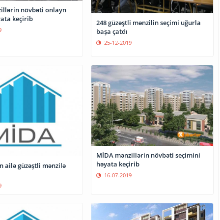
llərin növbəti onlayn
yata keçirib
248 güzəştli mənzilin seçimi uğurla
9
başa çatdı
25-12-2019
MİDA mənzillərin növbəti seçimini
həyata keçirib
n ailə güzəştli mənzilə
16-07-2019
9