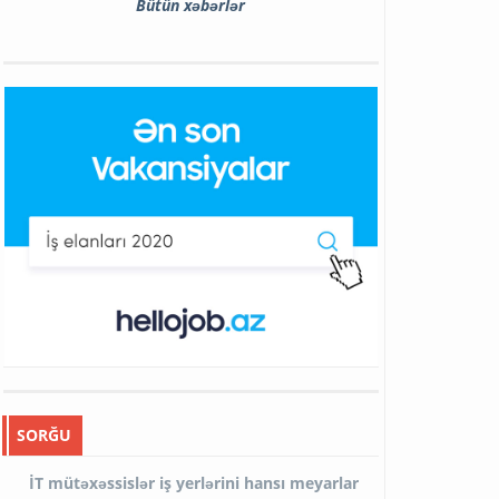
Bütün xəbərlər
SORĞU
İT mütəxəssislər iş yerlərini hansı meyarlar