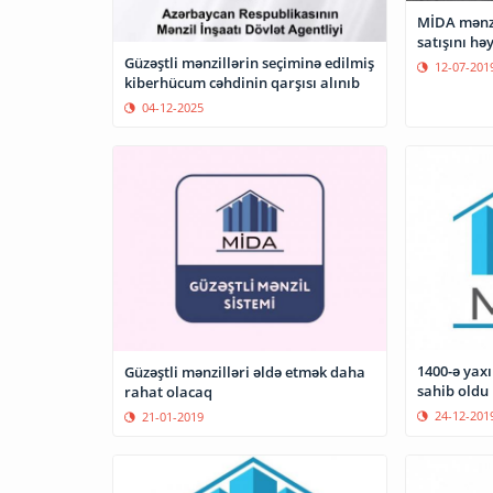
MİDA mənzi
satışını hə
Güzəştli mənzillərin seçiminə edilmiş
12-07-201
kiberhücum cəhdinin qarşısı alınıb
04-12-2025
1400-ə yaxı
Güzəştli mənzilləri əldə etmək daha
sahib oldu
rahat olacaq
24-12-201
21-01-2019