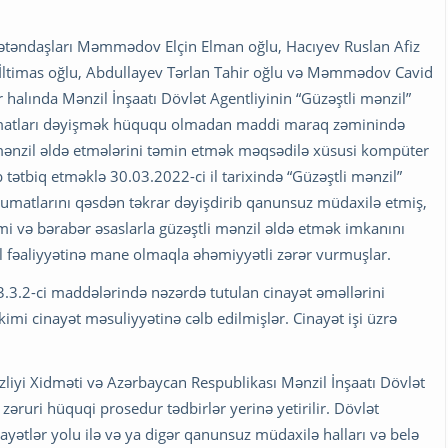
vətəndaşları Məmmədov Elçin Elman oğlu, Hacıyev Ruslan Afiz
s İltimas oğlu, Abdullayev Tərlan Tahir oğlu və Məmmədov Cavid
ar halında Mənzil İnşaatı Dövlət Agentliyinin “Güzəştli mənzil”
umatları dəyişmək hüququ olmadan maddi maraq zəminində
ə mənzil əldə etmələrini təmin etmək məqsədilə xüsusi kompüter
 tətbiq etməklə 30.03.2022-ci il tarixində “Güzəştli mənzil”
umatlarını qəsdən təkrar dəyişdirib qanunsuz müdaxilə etmiş,
i və bərabər əsaslarla güzəştli mənzil əldə etmək imkanını
 fəaliyyətinə mane olmaqla əhəmiyyətli zərər vurmuşlar.
.3.2-ci maddələrində nəzərdə tutulan cinayət əməllərini
kimi cinayət məsuliyyətinə cəlb edilmişlər. Cinayət işi üzrə
liyi Xidməti və Azərbaycan Respublikası Mənzil İnşaatı Dövlət
zəruri hüquqi prosedur tədbirlər yerinə yetirilir. Dövlət
nayətlər yolu ilə və ya digər qanunsuz müdaxilə halları və belə