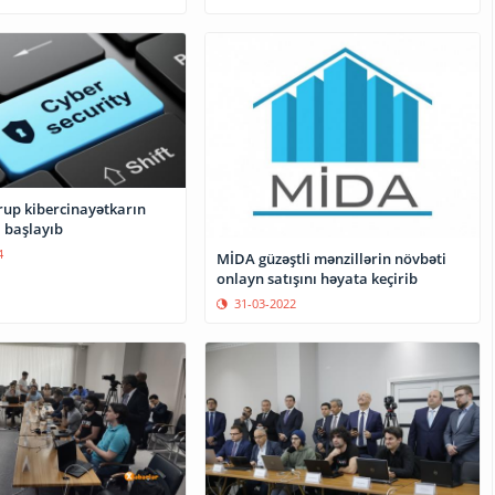
rup kibercinayətkarın
 başlayıb
4
MİDA güzəştli mənzillərin növbəti
onlayn satışını həyata keçirib
31-03-2022