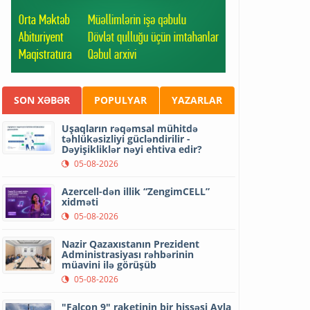
SON XƏBƏR
POPULYAR
YAZARLAR
Uşaqların rəqəmsal mühitdə
təhlükəsizliyi gücləndirilir -
Dəyişikliklər nəyi ehtiva edir?
05-08-2026
Azercell-dən illik “ZengimCELL”
xidməti
05-08-2026
Nazir Qazaxıstanın Prezident
Administrasiyası rəhbərinin
müavini ilə görüşüb
05-08-2026
"Falcon 9" raketinin bir hissəsi Ayla