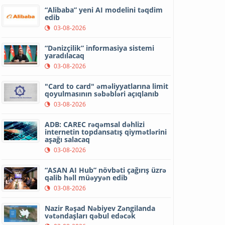
“Alibaba” yeni AI modelini təqdim
edib
03-08-2026
“Dənizçilik” informasiya sistemi
yaradılacaq
03-08-2026
"Card to card" əməliyyatlarına limit
qoyulmasının səbəbləri açıqlanıb
03-08-2026
ADB: CAREC rəqəmsal dəhlizi
internetin topdansatış qiymətlərini
aşağı salacaq
03-08-2026
“ASAN AI Hub” növbəti çağırış üzrə
qalib həll müəyyən edib
03-08-2026
Nazir Rəşad Nəbiyev Zəngilanda
vətəndaşları qəbul edəcək