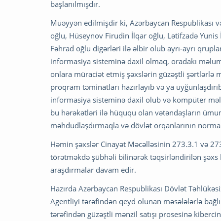
başlanılmışdır.
Müəyyən edilmişdir ki, Azərbaycan Respublikası 
oğlu, Hüseynov Firudin İlqar oğlu, Lətifzadə Yuni
Fəhrad oğlu digərləri ilə əlbir olub ayrı-ayrı qrupl
informasiya sisteminə daxil olmaq, oradakı məl
onlara müraciət etmiş şəxslərin güzəştli şərtlərl
proqram təminatları hazırlayıb və ya uyğunlaşdırıb
informasiya sisteminə daxil olub və kompüter məl
bu hərəkətləri ilə hüququ olan vətəndaşların ümum
məhdudlaşdırmaqla və dövlət orqanlarının normal
Həmin şəxslər Cinayət Məcəlləsinin 273.3.1 və 273
törətməkdə şübhəli bilinərək təqsirləndirilən şəxs 
araşdırmalar davam edir.
Hazırda Azərbaycan Respublikası Dövlət Təhlükəsiz
Agentliyi tərəfindən qeyd olunan məsələlərlə bağlı 
tərəfindən güzəştli mənzil satışı prosesinə kiberci