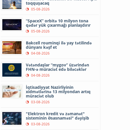
toqquşacaq
05-08-2026
“SpaceX” orbitə 10 milyon tona
qədər yük çıxarmağı planlaşdırır
05-08-2026
Bakcell rouminqi ilə yay tətilində
dünyanı kəşf et
04-08-2026
Vətəndaşlar “mygov” üzərindən
FHN-ə müraciət edə biləcəklər
04-08-2026
İqtisadiyyat Nazirliyinin
xidmətlərinə 13 milyondan artıq
müraciət olub
03-08-2026
"Elektron kredit və zəmanət"
sisteminin Əsasnaməsi" dəyişib
03-08-2026