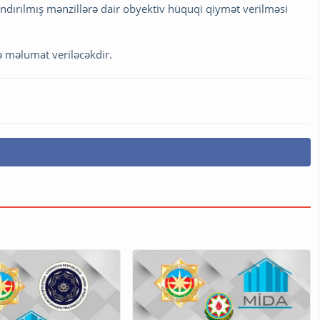
ndırılmış mənzillərə dair obyektiv hüquqi qiymət verilməsi
ə məlumat veriləcəkdir.