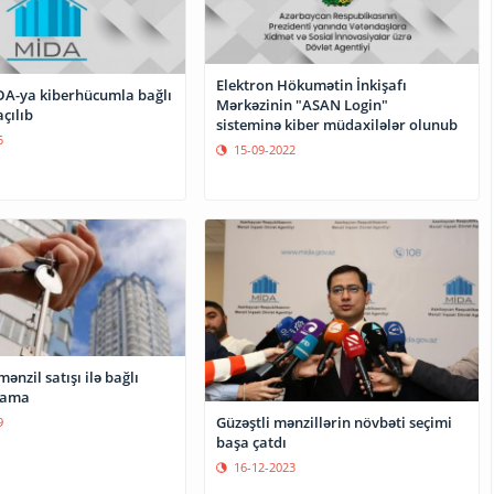
Elektron Hökumətin İnkişafı
A-ya kiberhücumla bağlı
Mərkəzinin "ASAN Login"
açılıb
sisteminə kiber müdaxilələr olunub
5
15-09-2022
nzil satışı ilə bağlı
lama
Güzəştli mənzillərin növbəti seçimi
9
başa çatdı
16-12-2023