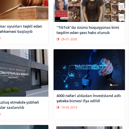
ar oyunları təşkil edən
"TikTok"da özünü hüquqşünas kimi
əhkəməsi başlayıb
təqdim edən şəxs həbs olunub
5
28-01-2026
4000 nəfəri aldadan İnvestsland adlı
şəbəkə biznesi ifşa edildi
uzluq etməkdə şübhəli
slər saxlanılıb
19-03-2019
6