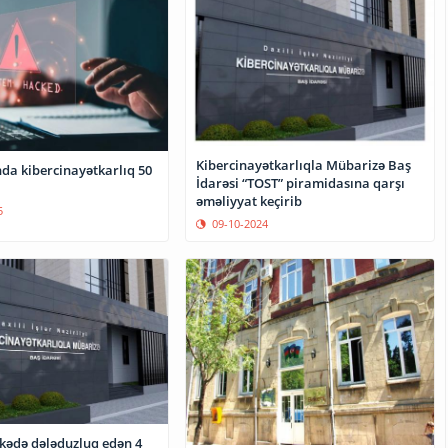
Kibercinayətkarlıqla Mübarizə Baş
da kibercinayətkarlıq 50
İdarəsi “TOST” piramidasına qarşı
əməliyyat keçirib
5
09-10-2024
əkədə dələduzluq edən 4