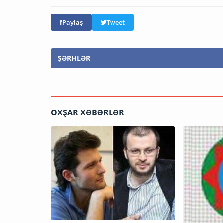
Paylaş
Tweet
ŞƏRHLƏR
OXŞAR XƏBƏRLƏR