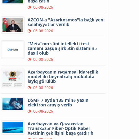
başa çatıb
06-08-2026
AZCON-a "Azərkosmos"la bağlı yeni
səlahiyyətlər verilib
06-08-2026
“Meta”nın süni intellekti test
zamanı başqa şirkətin sisteminə
daxil olub
06-08-2026
Azərbaycanın rəqəmsal idarəçilik
model iki beynəlxalq mükafata
layiq görülüb
06-08-2026
DSMF 7 ayda 135 minə yaxın
elektron arayış verib
06-08-2026
Azərbaycan və Qazaxıstan
Transxəzər Fiber-Optik Kabel
Xəttinin çəkilişini başa çatdırıb