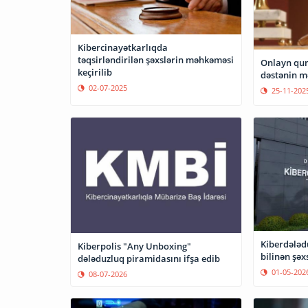
Kibercinayətkarlıqda
təqsirləndirilən şəxslərin məhkəməsi
Onlayn qum
keçirilib
dəstənin m
02-07-2025
25-11-202
Kiberdələd
Kiberpolis "Any Unboxing"
bilinən şəx
dələduzluq piramidasını ifşa edib
01-05-202
08-07-2026