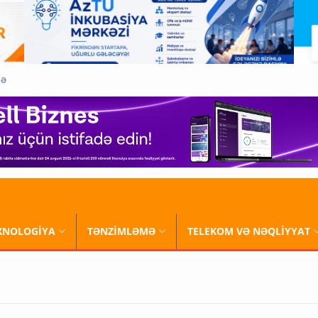
QƏ
XNOLOGİYA
TƏNZİMLƏMƏ
TELEKOM VƏ NƏQLİYYAT