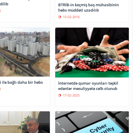
dilib
BTRİB-in keçmiş baş mühasibinin
həbs müddəti uzadılıb
5
15-02-2016
 ilə bağlı daha bir həbs
İnternetdə qumar oyunları təşkil
edənlər məsuliyyətə cəlb olunub
2
17-02-2025