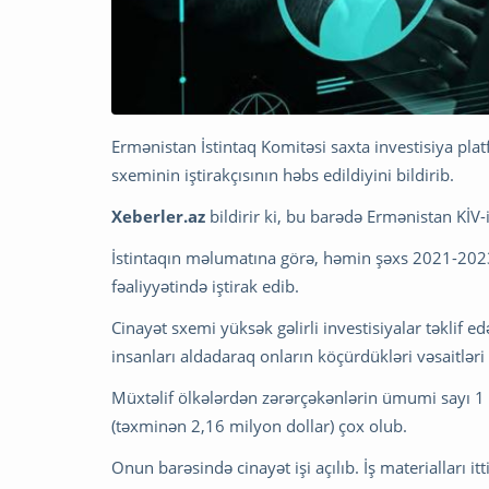
Ermənistan İstintaq Komitəsi saxta investisiya pla
sxeminin iştirakçısının həbs edildiyini bildirib.
Xeberler.az
bildirir ki, bu barədə Ermənistan KİV
İstintaqın məlumatına görə, həmin şəxs 2021-2023
fəaliyyətində iştirak edib.
Cinayət sxemi yüksək gəlirli investisiyalar təklif 
insanları aldadaraq onların köçürdükləri vəsaitlər
Müxtəlif ölkələrdən zərərçəkənlərin ümumi sayı 1
(təxminən 2,16 milyon dollar) çox olub.
Onun barəsində cinayət işi açılıb. İş materialları it