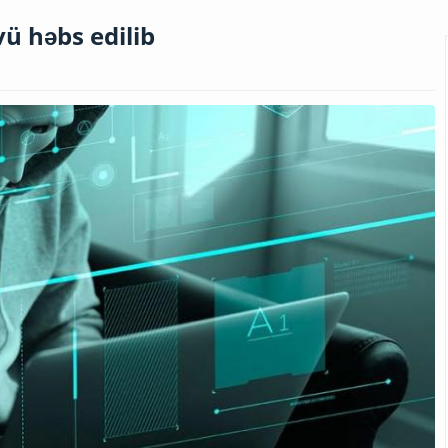
ü həbs edilib