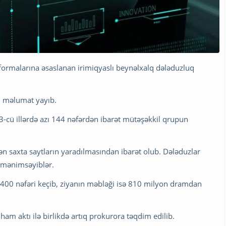
tformalarına əsaslanan irimiqyaslı beynəlxalq dələduzluq
-i məlumat yayıb.
-cü illərdə azı 144 nəfərdən ibarət mütəşəkkil qrupun
edən saxta saytların yaradılmasından ibarət olub. Dələduzlar
i mənimsəyiblər.
 400 nəfəri keçib, ziyanın məbləği isə 810 milyon dramdan
tiham aktı ilə birlikdə artıq prokurora təqdim edilib.