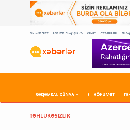
ANA SƏHİFƏ
LAYİHƏ HAQQINDA
ARXİV
XƏBƏRLƏR
ƏLA
RƏQƏMSAL DÜNYA
E - HÖKUMƏT
TE
TƏHLÜKƏSİZLİK