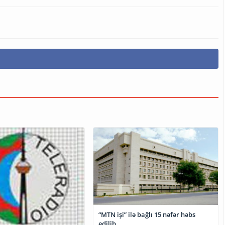
“MTN işi” ilə bağlı 15 nəfər həbs
edilib