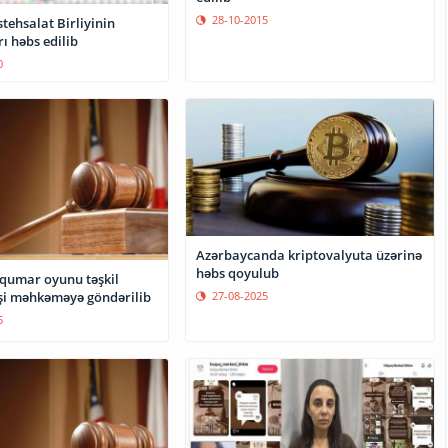
28-10-2015
stehsalat Birliyinin
ı həbs edilib
0
Azərbaycanda kriptovalyuta üzərinə
həbs qoyulub
 qumar oyunu təşkil
27-08-2025
işi məhkəməyə göndərilib
5