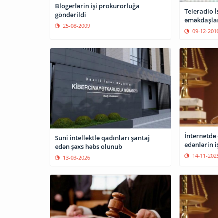
Blogerlərin işi prokurorluğa
Teleradio İ
göndərildi
əməkdaşlar
25-08-2009
09-12-201
İnternetdə
Süni intellektlə qadınları şantaj
edənlərin 
edən şəxs həbs olunub
14-11-202
13-03-2026