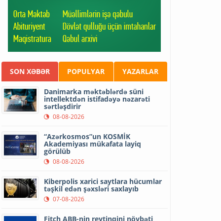
SON XƏBƏR
POPULYAR
YAZARLAR
Danimarka məktəblərdə süni
intellektdən istifadəyə nəzarəti
sərtləşdirir
08-08-2026
“Azərkosmos”un KOSMİK
Akademiyası mükafata layiq
görülüb
08-08-2026
Kiberpolis xarici saytlara hücumlar
təşkil edən şəxsləri saxlayıb
07-08-2026
Fitch ABB-nin reytinqini növbəti