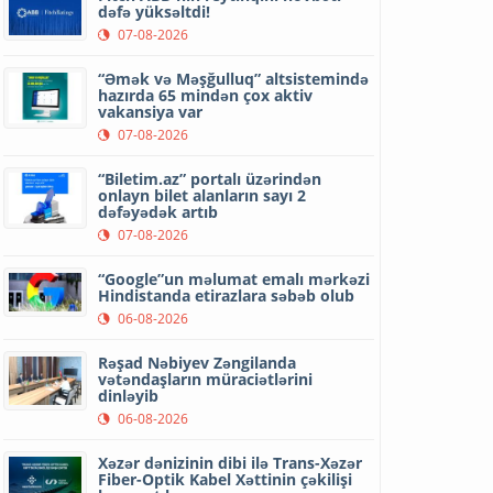
dəfə yüksəltdi!
07-08-2026
“Əmək və Məşğulluq” altsistemində
hazırda 65 mindən çox aktiv
vakansiya var
07-08-2026
“Biletim.az” portalı üzərindən
onlayn bilet alanların sayı 2
dəfəyədək artıb
07-08-2026
“Google”un məlumat emalı mərkəzi
Hindistanda etirazlara səbəb olub
06-08-2026
Rəşad Nəbiyev Zəngilanda
vətəndaşların müraciətlərini
dinləyib
06-08-2026
Xəzər dənizinin dibi ilə Trans-Xəzər
Fiber-Optik Kabel Xəttinin çəkilişi