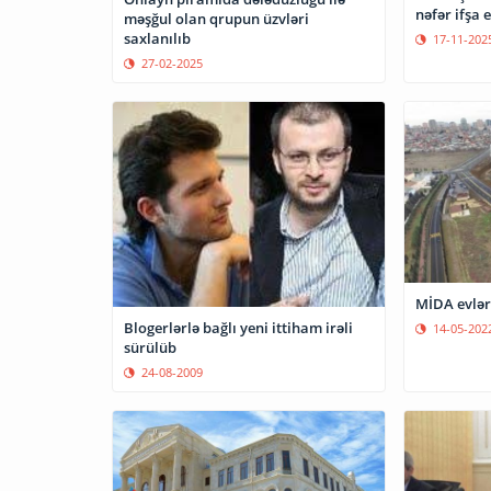
nəfər ifşa e
məşğul olan qrupun üzvləri
saxlanılıb
17-11-202
27-02-2025
MİDA evləri
Blogerlərlə bağlı yeni ittiham irəli
14-05-202
sürülüb
24-08-2009