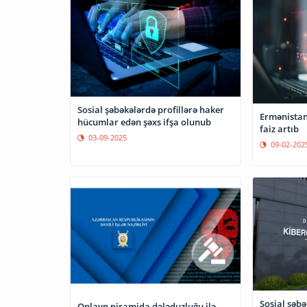
Sosial şəbəkələrdə profillərə haker
Ermənistan
hücumlar edən şəxs ifşa olunub
faiz artıb
03-09-2025
09-02-202
Sosial şəb
Onlayn piramida dələduzluğu ilə