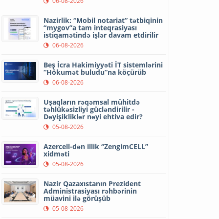
06-08-2026
Nazirlik: “Mobil notariat” tətbiqinin
“mygov”a tam inteqrasiyası
istiqamətində işlər davam etdirilir
06-08-2026
Beş İcra Hakimiyyəti İT sistemlərini
“Hökumət buludu”na köçürüb
06-08-2026
Uşaqların rəqəmsal mühitdə
təhlükəsizliyi gücləndirilir -
Dəyişikliklər nəyi ehtiva edir?
05-08-2026
Azercell-dən illik “ZengimCELL”
xidməti
05-08-2026
Nazir Qazaxıstanın Prezident
Administrasiyası rəhbərinin
müavini ilə görüşüb
05-08-2026