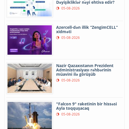
Dəyişikliklər nəyi ehtiva edir?
05-08-2026
Azercell-dən illik “ZengimCELL”
xidməti
05-08-2026
Nazir Qazaxıstanın Prezident
Administrasiyası rəhbərinin
müavini ilə görüşüb
05-08-2026
"Falcon 9" raketinin bir hissəsi
Ayla toqquşacaq
05-08-2026