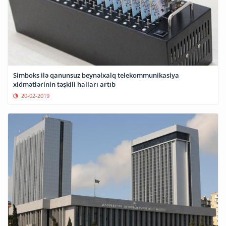
Simboks ilə qanunsuz beynəlxalq telekommunikasiya
xidmətlərinin təşkili halları artıb
20-02-2019