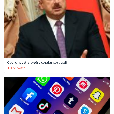
Kibercinayətlərə görə cəzalar sərtləşdi
17-07-2012