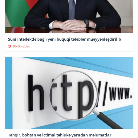
Süni intellektlə bağlı yeni hüquqi tələblər müəyyənləşdirilib
06-05-2026
Təhqir, böhtan və ictimai təhlükə yaradan məlumatlar