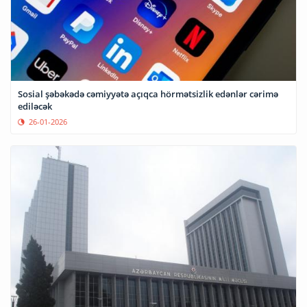
Sosial şəbəkədə cəmiyyətə açıqca hörmətsizlik edənlər cərimə
ediləcək
26-01-2026