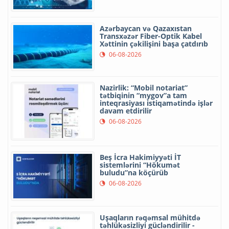
Azərbaycan və Qazaxıstan
Transxəzər Fiber-Optik Kabel
Xəttinin çəkilişini başa çatdırıb
06-08-2026
Nazirlik: “Mobil notariat”
tətbiqinin “mygov”a tam
inteqrasiyası istiqamətində işlər
davam etdirilir
06-08-2026
Beş İcra Hakimiyyəti İT
sistemlərini “Hökumət
buludu”na köçürüb
06-08-2026
Uşaqların rəqəmsal mühitdə
təhlükəsizliyi gücləndirilir -