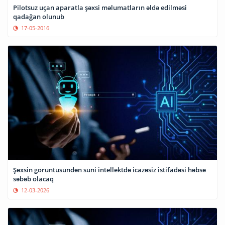
Pilotsuz uçan aparatla şəxsi məlumatların əldə edilməsi
qadağan olunub
17-05-2016
Şəxsin görüntüsündən süni intellektdə icazəsiz istifadəsi həbsə
səbəb olacaq
12-03-2026