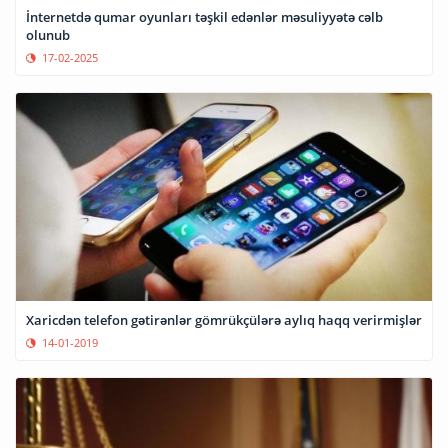
İnternetdə qumar oyunları təşkil edənlər məsuliyyətə cəlb
olunub
17-02-2025
Xaricdən telefon gətirənlər gömrükçülərə aylıq haqq verirmişlər
14-01-2019