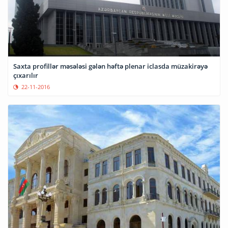
Saxta profillər məsələsi gələn həftə plenar iclasda müzakirəyə
çıxarılır
22-11-2016