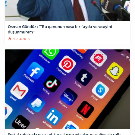
Osman Gündüz : "‘Bu qanunun nəsə bir fayda verəcəyini
düşünmürəm’"
30-04-2013
Sosial şəbəkədə qeyri-etik paylaşım edənlər məsuliyyətə cəlb