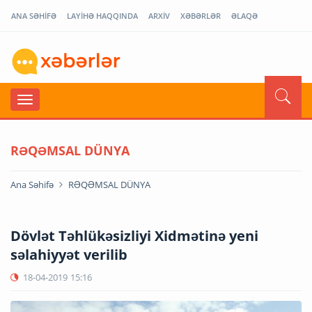
ANA SƏHİFƏ
LAYİHƏ HAQQINDA
ARXİV
XƏBƏRLƏR
ƏLAQƏ
RƏQƏMSAL DÜNYA
Ana Səhifə
RƏQƏMSAL DÜNYA
Dövlət Təhlükəsizliyi Xidmətinə yeni
səlahiyyət verilib
18-04-2019
15:16