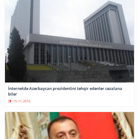
İnternetdə Azərbaycan prezidentini təhqir edənlər cəzalana
bilər
15-11-2016