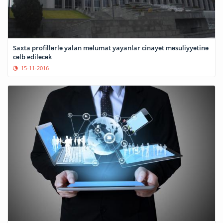
Saxta profillərlə yalan məlumat yayanlar cinayət məsuliyyətinə
cəlb ediləcək
15-11-2016