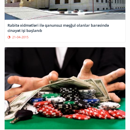
Rabitə xidmətləri ilə qanunsuz məşğul olanlar barəsində
cinayət işi başlanıb
21-04-2015