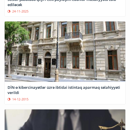
ediləcək
24-11-2025
DİN-ə kibercinayətlər üzrə ibtidai istintaq aparmaq səlahiyyəti
verildi
14-12-2015