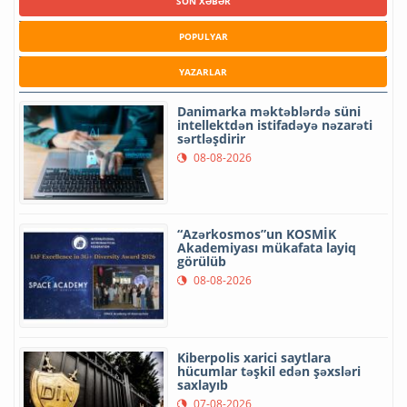
SON XƏBƏR
POPULYAR
YAZARLAR
Danimarka məktəblərdə süni
intellektdən istifadəyə nəzarəti
sərtləşdirir
08-08-2026
“Azərkosmos”un KOSMİK
Akademiyası mükafata layiq
görülüb
08-08-2026
Kiberpolis xarici saytlara
hücumlar təşkil edən şəxsləri
saxlayıb
07-08-2026