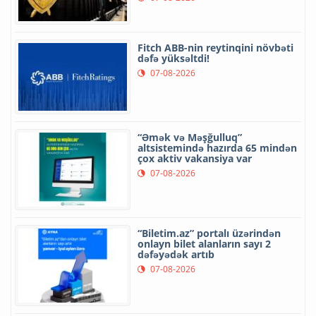
Fitch ABB-nin reytinqini növbəti
dəfə yüksəltdi!
07-08-2026
“Əmək və Məşğulluq”
altsistemində hazırda 65 mindən
çox aktiv vakansiya var
07-08-2026
“Biletim.az” portalı üzərindən
onlayn bilet alanların sayı 2
dəfəyədək artıb
07-08-2026