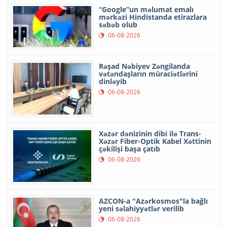
“Google”un məlumat emalı
mərkəzi Hindistanda etirazlara
səbəb olub
06-08-2026
Rəşad Nəbiyev Zəngilanda
vətəndaşların müraciətlərini
dinləyib
06-08-2026
Xəzər dənizinin dibi ilə Trans-
Xəzər Fiber-Optik Kabel Xəttinin
çəkilişi başa çatıb
06-08-2026
AZCON-a "Azərkosmos"la bağlı
yeni səlahiyyətlər verilib
06-08-2026