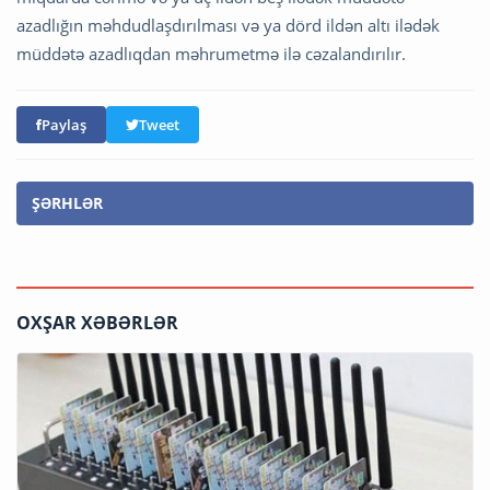
azadlığın məhdudlaşdırılması və ya dörd ildən altı ilədək
müddətə azadlıqdan məhrumetmə ilə cəzalandırılır.
Paylaş
Tweet
ŞƏRHLƏR
OXŞAR XƏBƏRLƏR