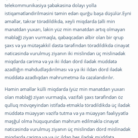
telekommunikasiya şəbəkəsinə dolayı yolla
istiqamətləndirilməsini təmin edən qurğu başa düşülür.Eyni
əməllər, təkrar törədildikdə, xeyli miqdarda (əlli min
manatdan yuxarı, lakin yüz min manatdan artıq olmayan
məbləğ) ziyan vurmaqla, qabaqcadan əlbir olan bir qrup
şəxs və ya mütəşəkkil dəstə tərəfindən törədildikdə cinayət
nəticəsində vurulmuş ziyanın iki mislindən üç mislinədək
miqdarda cərimə və ya iki ildən dörd ilədək müddətə
azadlığın məhdudlaşdırılması və ya iki ildən dörd ilədək
müddətə azadlıqdan məhrumetmə ilə cəzalandırılır.
Həmin əməllər külli miqdarda (yüz min manatdan yuxarı
olan mәblәğ) ziyan vurmaqla, vəzifəli şəxs tərəfindən öz
qulluq mövqeyindən istifadə etməklə törədildikdə üç ilədək
müddətə müəyyən vəzifə tutma və ya müəyyən fəaliyyətlə
məşğul olma hüququndan məhrum edilməklə cinayət
nəticəsində vurulmuş ziyanın üç mislindən dörd mislinədək
miqdarda cərimə və ya üç ildən beş ilədək müddətə