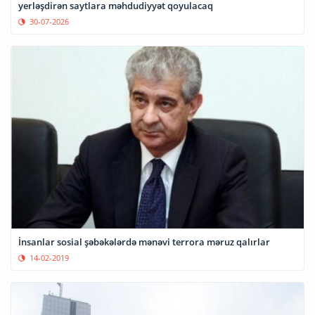
yerləşdirən saytlara məhdudiyyət qoyulacaq
30-07-2026
İnsanlar sosial şəbəkələrdə mənəvi terrora məruz qalırlar
14-02-2019