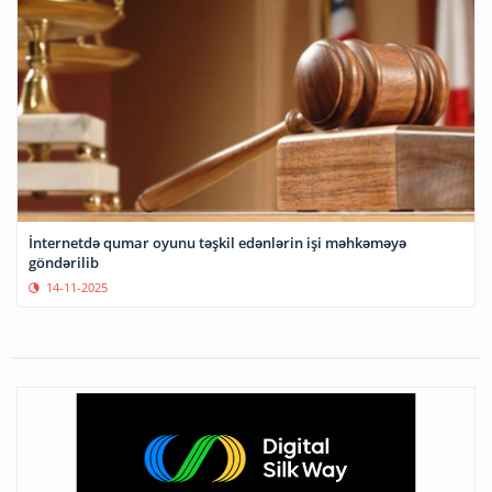
İnternetdə qumar oyunu təşkil edənlərin işi məhkəməyə
göndərilib
14-11-2025