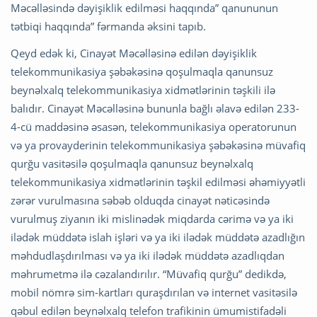
Məcəlləsində dəyişiklik edilməsi haqqında” qanununun
tətbiqi haqqında” fərmanda əksini tapıb.
Qeyd edək ki, Cinayət Məcəlləsinə edilən dəyişiklik
telekommunikasiya şəbəkəsinə qoşulmaqla qanunsuz
beynəlxalq telekommunikasiya xidmətlərinin təşkili ilə
balıdır. Cinayət Məcəlləsinə bununla bağlı əlavə edilən 233-
4-cü maddəsinə əsasən, telekommunikasiya operatorunun
və ya provayderinin telekommunikasiya şəbəkəsinə müvafiq
qurğu vasitəsilə qoşulmaqla qanunsuz beynəlxalq
telekommunikasiya xidmətlərinin təşkil edilməsi əhəmiyyətli
zərər vurulmasına səbəb olduqda cinayət nəticəsində
vurulmuş ziyanın iki mislinədək miqdarda cərimə və ya iki
ilədək müddətə islah işləri və ya iki ilədək müddətə azadlığın
məhdudlaşdırılması və ya iki ilədək müddətə azadlıqdan
məhrumetmə ilə cəzalandırılır. “Müvafiq qurğu” dedikdə,
mobil nömrə sim-kartları quraşdırılan və internet vasitəsilə
qəbul edilən beynəlxalq telefon trafikinin ümumistifadəli