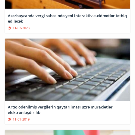
Azərbaycanda vergi sahəsində yeni interaktiv e-xidmətlər tətbiq
ediləcək
11-02-2023
Artıq ödənilmiş vergilərin qaytarılması üzrə müraciətlər
elektronlaşdırılıb
11-01-2019