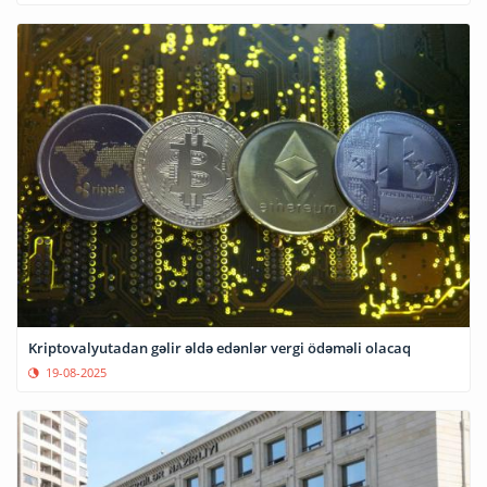
Kriptovalyutadan gəlir əldə edənlər vergi ödəməli olacaq
19-08-2025