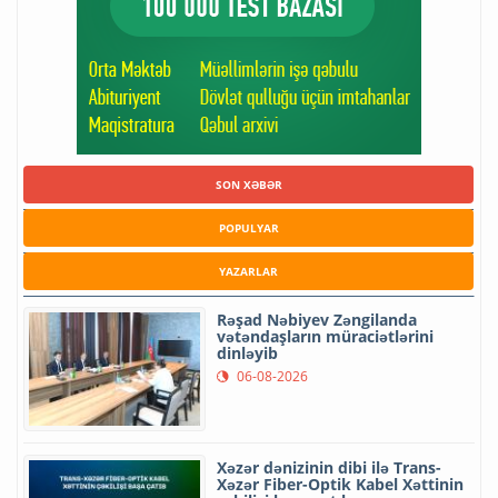
SON XƏBƏR
POPULYAR
YAZARLAR
Rəşad Nəbiyev Zəngilanda
vətəndaşların müraciətlərini
dinləyib
06-08-2026
Xəzər dənizinin dibi ilə Trans-
Xəzər Fiber-Optik Kabel Xəttinin