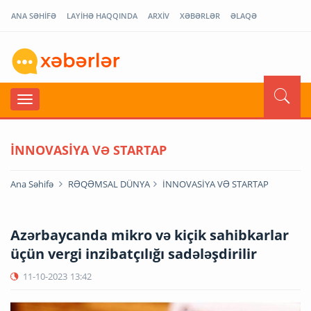
ANA SƏHİFƏ
LAYİHƏ HAQQINDA
ARXİV
XƏBƏRLƏR
ƏLAQƏ
İNNOVASİYA VƏ STARTAP
Ana Səhifə
RƏQƏMSAL DÜNYA
İNNOVASİYA VƏ STARTAP
Azərbaycanda mikro və kiçik sahibkarlar
üçün vergi inzibatçılığı sadələşdirilir
11-10-2023
13:42