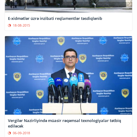
E-xidmətlər üzrə inzibati reqlamentlər təsdiqlənib
18-08-2015
Vergilər Nazirliyində müasir rəqəmsal texnologiyalar tətbiq
ediləcək
06-09-2018