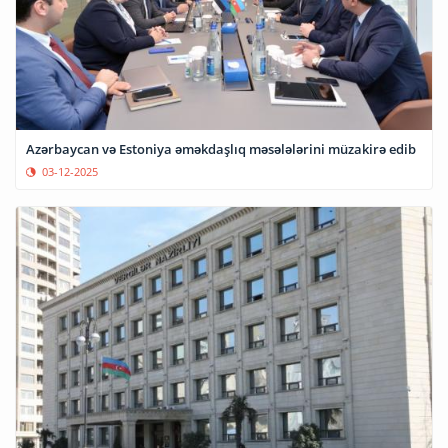
Azərbaycan və Estoniya əməkdaşlıq məsələlərini müzakirə edib
03-12-2025