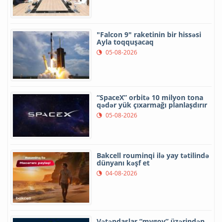
"Falcon 9" raketinin bir hissəsi
Ayla toqquşacaq
05-08-2026
“SpaceX” orbitə 10 milyon tona
qədər yük çıxarmağı planlaşdırır
05-08-2026
Bakcell rouminqi ilə yay tətilində
dünyanı kəşf et
04-08-2026
Vətəndaşlar “mygov” üzərindən