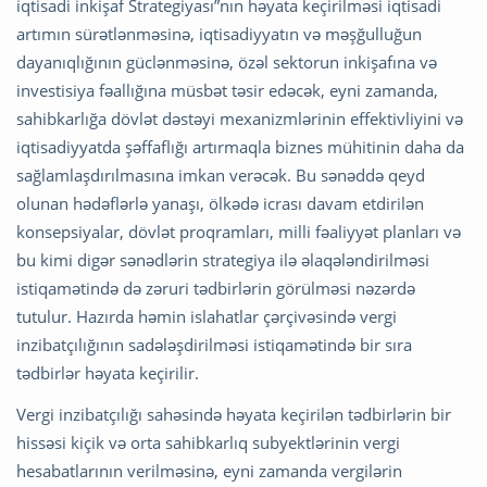
iqtisadi inkişaf Strategiyası”nın həyata keçirilməsi iqtisadi
artımın sürətlənməsinə, iqtisadiyyatın və məşğulluğun
dayanıqlığının güclənməsinə, özəl sektorun inkişafına və
investisiya fəallığına müsbət təsir edəcək, eyni zamanda,
sahibkarlığa dövlət dəstəyi mexanizmlərinin effektivliyini və
iqtisadiyyatda şəffaflığı artırmaqla biznes mühitinin daha da
sağlamlaşdırılmasına imkan verəcək. Bu sənəddə qeyd
olunan hədəflərlə yanaşı, ölkədə icrası davam etdirilən
konsepsiyalar, dövlət proqramları, milli fəaliyyət planları və
bu kimi digər sənədlərin strategiya ilə əlaqələndirilməsi
istiqamətində də zəruri tədbirlərin görülməsi nəzərdə
tutulur. Hazırda həmin islahatlar çərçivəsində vergi
inzibatçılığının sadələşdirilməsi istiqamətində bir sıra
tədbirlər həyata keçirilir.
Vergi inzibatçılığı sahəsində həyata keçirilən tədbirlərin bir
hissəsi kiçik və orta sahibkarlıq subyektlərinin vergi
hesabatlarının verilməsinə, eyni zamanda vergilərin