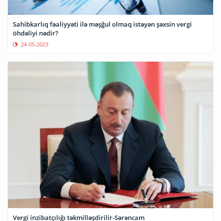
Sahibkarlıq fəaliyyəti ilə məşğul olmaq istəyən şəxsin vergi
öhdəliyi nədir?
24-05-2023
Vergi inzibatçılığı təkmilləşdirilir-Sərəncam