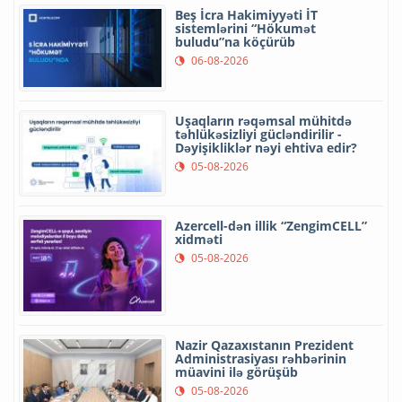
Beş İcra Hakimiyyəti İT
sistemlərini “Hökumət
buludu”na köçürüb
06-08-2026
Uşaqların rəqəmsal mühitdə
təhlükəsizliyi gücləndirilir -
Dəyişikliklər nəyi ehtiva edir?
05-08-2026
Azercell-dən illik “ZengimCELL”
xidməti
05-08-2026
Nazir Qazaxıstanın Prezident
Administrasiyası rəhbərinin
müavini ilə görüşüb
05-08-2026