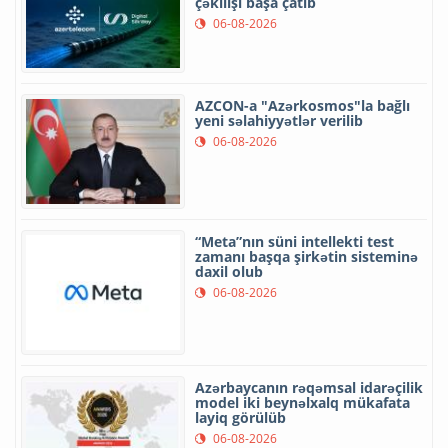
çəkilişi başa çatıb
06-08-2026
AZCON-a "Azərkosmos"la bağlı
yeni səlahiyyətlər verilib
06-08-2026
“Meta”nın süni intellekti test
zamanı başqa şirkətin sisteminə
daxil olub
06-08-2026
Azərbaycanın rəqəmsal idarəçilik
model iki beynəlxalq mükafata
layiq görülüb
06-08-2026