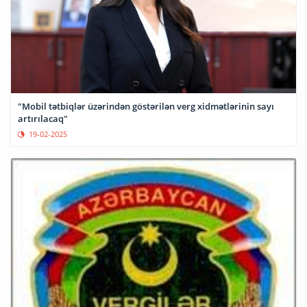
"Mobil tətbiqlər üzərindən göstərilən verg xidmətlərinin sayı
artırılacaq"
19-02-2025