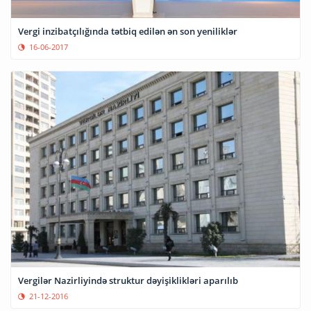
Vergi inzibatçılığında tətbiq edilən ən son yeniliklər
16-06-2017
Vergilər Nazirliyində struktur dəyişiklikləri aparılıb
21-12-2016