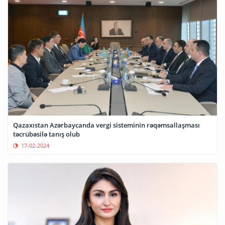
Qazaxıstan Azərbaycanda vergi sisteminin rəqəmsallaşması
təcrübəsilə tanış olub
17-02-2024