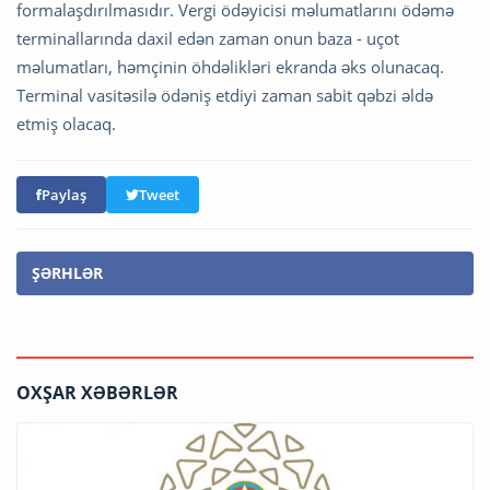
formalaşdırılmasıdır. Vergi ödəyicisi məlumatlarını ödəmə
terminallarında daxil edən zaman onun baza - uçot
məlumatları, həmçinin öhdəlikləri ekranda əks olunacaq.
Terminal vasitəsilə ödəniş etdiyi zaman sabit qəbzi əldə
etmiş olacaq.
Paylaş
Tweet
ŞƏRHLƏR
OXŞAR XƏBƏRLƏR