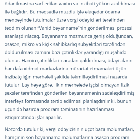
ödənilməsinə sərf edilən vaxtın və inzibati yükün azaldılması
ilə bağlıdır. Bu məqsədlə muzdlu işlə əlaqədar ödəmə
mənbəyində tutulmalar üzrə vergi ödəyiciləri tərəfindən
təqdim olunan “Vahid bəyannamə”nin göndərilməsi prosesi
asanlaşdırılacaq. Bəyannamə məzmunca geniş olduğundan,
əsasən, mikro və kiçik sahibkarlıq subyektləri tərəfindən
doldurulması zamanı bəzi çətinliklər yarandığı müşahidə
olunur. Həmin çətinliklərin aradan qaldırılması, ödəyicilərin
hər dəfə xidmət mərkəzlərinə müraciət etməmələri üçün
inzibatçılığın mərhələli şəkildə təkmilləşdirilməsi nəzərdə
tutulur. Layihəyə görə, ilkin mərhələdə işçisi olmayan fiziki
şəxslər tərəfindən göndərilən bəyannamənin sadələşdirilmiş
interfeys formasında tərtib edilməsi planlaşdırılır ki, bunun
üçün də hazırda proqram təminatının hazırlanması
istiqamətində işlər aparılır.
Nəzərdə tutulur ki, vergi ödəyicisinin uçot baza məlumatları,
həmçinin son bəyannamə məlumatlarına əsasən proqram