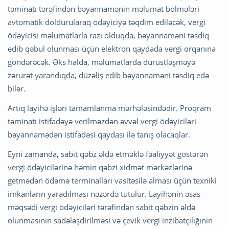
təminatı tərəfindən bəyannamənin məlumat bölmələri
avtomatik doldurularaq ödəyiciyə təqdim ediləcək, vergi
ödəyicisi məlumatlarla razı olduqda, bəyannaməni təsdiq
edib qəbul olunması üçün elektron qaydada vergi orqanına
göndərəcək. Əks halda, məlumatlarda dürüstləşməyə
zərurət yarandıqda, düzəliş edib bəyannaməni təsdiq edə
bilər.
Artıq layihə işləri tamamlanma mərhələsindədir. Proqram
təminatı istifadəyə verilməzdən əvvəl vergi ödəyiciləri
bəyannamədən istifadəsi qaydası ilə tanış olacaqlar.
Eyni zamanda, sabit qəbz əldə etməklə fəaliyyət göstərən
vergi ödəyicilərinə həmin qəbzi xidmət mərkəzlərinə
getmədən ödəmə terminalları vasitəsilə alması üçün texniki
imkanların yaradılması nəzərdə tutulur. Layihənin əsas
məqsədi vergi ödəyiciləri tərəfindən sabit qəbzin əldə
olunmasının sadələşdirilməsi və çevik vergi inzibatçılığının