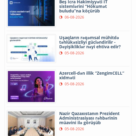
Beş İcra Hakimiyyəti İT
sistemlərini “Hökumət
buludu”na köçürüb
06-08-2026
Uşaqların rəqəmsal mühitdə
təhlükəsizliyi gücləndirilir -
Dəyişikliklər nəyi ehtiva edir?
05-08-2026
Azercell-dən illik “ZengimCELL”
xidməti
05-08-2026
Nazir Qazaxıstanın Prezident
Administrasiyası rəhbərinin
müavini ilə görüşüb
05-08-2026