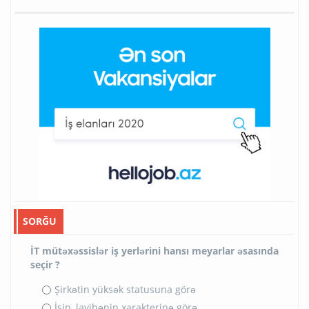
SORĞU
İT mütəxəssislər iş yerlərini hansı meyarlar əsasında
seçir ?
Şirkətin yüksək statusuna görə
İşin, layihənin xarakterinə görə