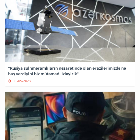
"Rusiya sülhməramlıların nəzarətində olan ərazilərimizdə nə
baş verdiyini biz mütəmadi izləyirik"
11-05-2023