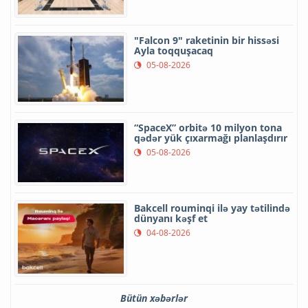
"Falcon 9" raketinin bir hissəsi
Ayla toqquşacaq
05-08-2026
“SpaceX” orbitə 10 milyon tona
qədər yük çıxarmağı planlaşdırır
05-08-2026
Bakcell rouminqi ilə yay tətilində
dünyanı kəşf et
04-08-2026
Bütün xəbərlər