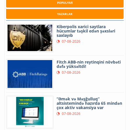
POPULYAR
YAZARLAR
Kiberpolis xarici saytlara
hücumlar təşkil edən şəxsləri
saxlayıb
07-08-2026
Fitch ABB-nin reytinqini növbəti
dəfə yüksəltdi!
07-08-2026
“Əmək və Məşğulluq”
altsistemində hazırda 65 mindən
çox aktiv vakansiya var
07-08-2026