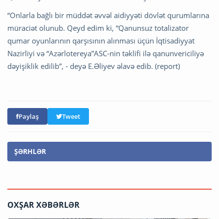
“Onlarla bağlı bir müddət əvvəl aidiyyəti dövlət qurumlarına
müraciət olunub. Qeyd edim ki, “Qanunsuz totalizator
qumar oyunlarının qarşısının alınması üçün İqtisadiyyat
Nazirliyi və “Azərlotereya”ASC-nin təklifi ilə qanunvericiliyə
dəyişiklik edilib”, - deyə E.Əliyev əlavə edib. (report)
Paylaş
Tweet
ŞƏRHLƏR
OXŞAR XƏBƏRLƏR