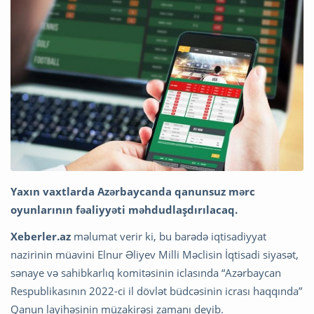
Yaxın vaxtlarda Azərbaycanda qanunsuz mərc
oyunlarının fəaliyyəti məhdudlaşdırılacaq.
Xeberler.az
məlumat verir ki, bu barədə iqtisadiyyat
nazirinin müavini Elnur Əliyev Milli Məclisin İqtisadi siyasət,
sənaye və sahibkarlıq komitəsinin iclasında “Azərbaycan
Respublikasının 2022-ci il dövlət büdcəsinin icrası haqqında”
Qanun layihəsinin müzakirəsi zamanı deyib.