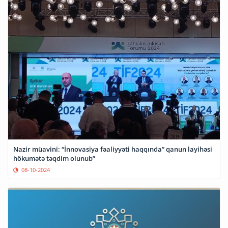
Nazir müavini: “İnnovasiya fəaliyyəti haqqında” qanun layihəsi
hökumətə təqdim olunub”
08-10-2024