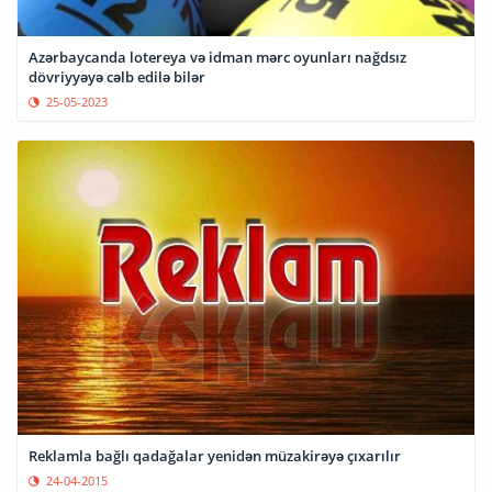
Azərbaycanda lotereya və idman mərc oyunları nağdsız
dövriyyəyə cəlb edilə bilər
25-05-2023
Reklamla bağlı qadağalar yenidən müzakirəyə çıxarılır
24-04-2015