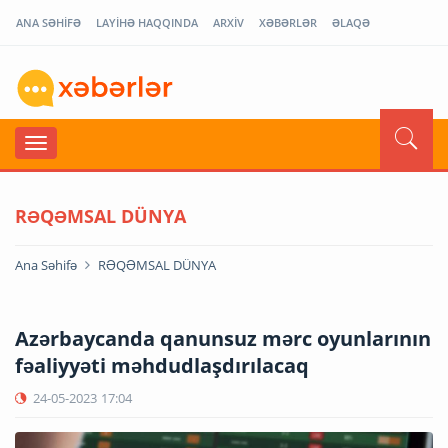
ANA SƏHİFƏ
LAYİHƏ HAQQINDA
ARXİV
XƏBƏRLƏR
ƏLAQƏ
RƏQƏMSAL DÜNYA
Ana Səhifə
RƏQƏMSAL DÜNYA
Azərbaycanda qanunsuz mərc oyunlarının
fəaliyyəti məhdudlaşdırılacaq
24-05-2023
17:04