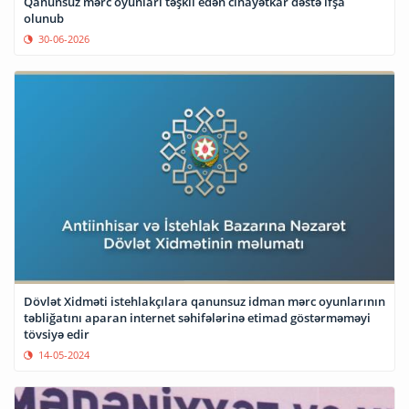
Qanunsuz mərc oyunları təşkil edən cinayətkar dəstə ifşa
olunub
30-06-2026
Dövlət Xidməti istehlakçılara qanunsuz idman mərc oyunlarının
təbliğatını aparan internet səhifələrinə etimad göstərməməyi
tövsiyə edir
14-05-2024