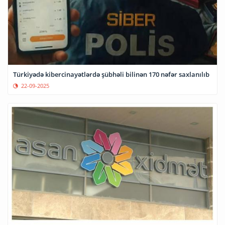
Türkiyədə kibercinayətlərdə şübhəli bilinən 170 nəfər saxlanılıb
22-09-2025