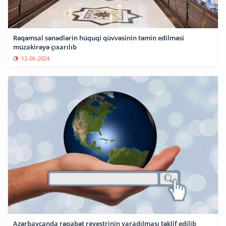
Rəqəmsal sənədlərin hüquqi qüvvəsinin təmin edilməsi
müzakirəyə çıxarılıb
12-06-2024
Azərbaycanda rəqabət reyestrinin yaradılması təklif edilib