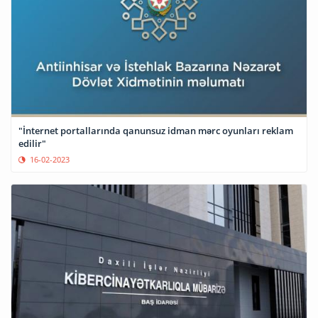
"İnternet portallarında qanunsuz idman mərc oyunları reklam
edilir"
16-02-2023