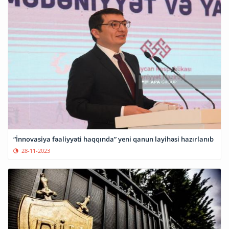
“İnnovasiya fəaliyyəti haqqında” yeni qanun layihəsi hazırlanıb
28-11-2023