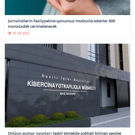
Jurnalistlərin fəaliyyətinə qanunsuz müdaxilə edənlər 600
manatadək cərimələnəcək
07-03-2023
Onlayn qumar oyunları təşkil etməkdə şübhəli bilinən şəxslər