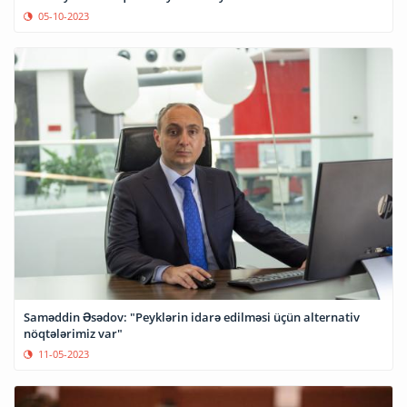
05-10-2023
Saməddin Əsədov: "Peyklərin idarə edilməsi üçün alternativ
nöqtələrimiz var"
11-05-2023