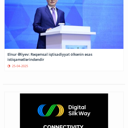
Elnur Əliyev: Rəqəmsal iqtisadiyyat ölkənin əsas
istiqamətlərindəndir
25-04-2025