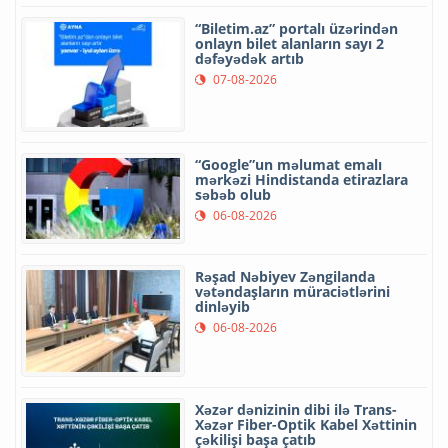
“Biletim.az” portalı üzərindən
onlayn bilet alanların sayı 2
dəfəyədək artıb
07-08-2026
“Google”un məlumat emalı
mərkəzi Hindistanda etirazlara
səbəb olub
06-08-2026
Rəşad Nəbiyev Zəngilanda
vətəndaşların müraciətlərini
dinləyib
06-08-2026
Xəzər dənizinin dibi ilə Trans-
Xəzər Fiber-Optik Kabel Xəttinin
çəkilişi başa çatıb