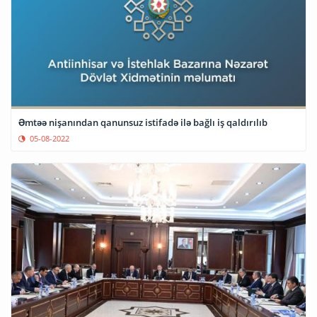
Əmtəə nişanından qanunsuz istifadə ilə bağlı iş qaldırılıb
05-08-2022