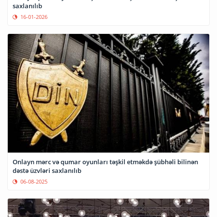
saxlanılıb
16-01-2026
Onlayn mərc və qumar oyunları təşkil etməkdə şübhəli bilinən
dəstə üzvləri saxlanılıb
06-08-2025