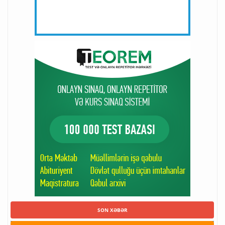
SON XƏBƏR