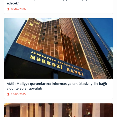
edəcək"
03-02-2026
AMB: Maliyyə qurumlarına informasiya təhlükəsizliyi ilə bağlı
ciddi tələblər qoyulub
25-06-2025