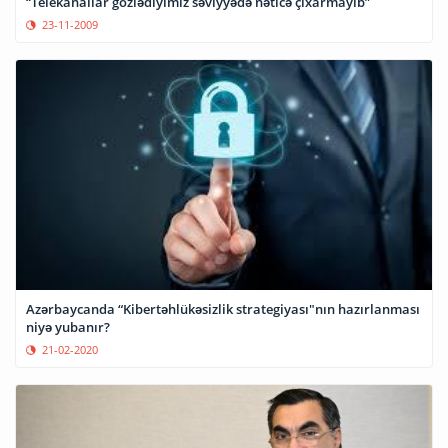
“Telekanallar gözlədiyimiz səviyyədə nəticə çıxarmayıb”
23-11-2009
Azərbaycanda “Kibertəhlükəsizlik strategiyası"nın hazırlanması
niyə yubanır?
21-02-2020