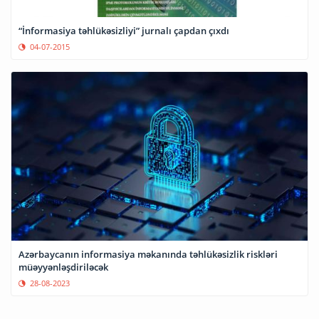
“İnformasiya təhlükəsizliyi” jurnalı çapdan çıxdı
04-07-2015
Azərbaycanın informasiya məkanında təhlükəsizlik riskləri
müəyyənləşdiriləcək
28-08-2023