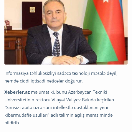
İnformasiya təhlükəsizliyi sadəcə texnoloji məsələ deyil,
həmdə ciddi iqtisadi nəticələr doğurur.
Xeberler.az
məlumat ki, bunu Azərbaycan Texniki
Universitetinin rektoru Vilayət Vəliyev Bakıda keçirilən
"Simsiz rabitə üzrə süni intellektlə dəstəklənən yeni
kibermüdafiə üsulları" adlı təlimin açılış mərasimində
bildirib.