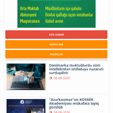
SON XƏBƏR
POPULYAR
YAZARLAR
Danimarka məktəblərdə süni
intellektdən istifadəyə nəzarəti
sərtləşdirir
08-08-2026
“Azərkosmos”un KOSMİK
Akademiyası mükafata layiq
görülüb
08-08-2026