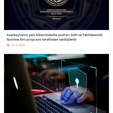
Azərbaycanın yeni kibermüdafiə üsulları Sülh və Təhlükəsizlik
Naminə Elm proqramı tərəfindən təsdiqlənib
15-10-2024