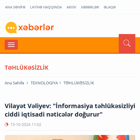
ANA SƏHİFƏ
LAYİHƏ HAQQINDA
ARXİV
XƏBƏRLƏR
ƏLAQƏ
TƏHLÜKƏSİZLİK
Ana Səhifə
TEXNOLOGİYA
TƏHLÜKƏSİZLİK
Vilayət Vəliyev: "İnformasiya təhlükəsizliyi
ciddi iqtisadi nəticələr doğurur"
15-10-2024
11:02