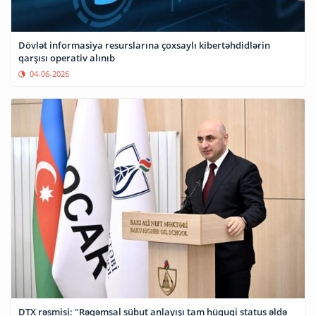
Dövlət informasiya resurslarına çoxsaylı kibertəhdidlərin
qarşısı operativ alınıb
04-06-2026
DTX rəsmisi: "Rəqəmsal sübut anlayışı tam hüquqi status əldə