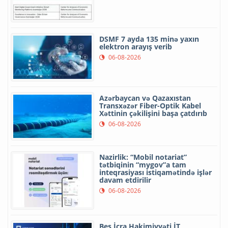
DSMF 7 ayda 135 minə yaxın
elektron arayış verib
06-08-2026
Azərbaycan və Qazaxıstan
Transxəzər Fiber-Optik Kabel
Xəttinin çəkilişini başa çatdırıb
06-08-2026
Nazirlik: “Mobil notariat”
tətbiqinin “mygov”a tam
inteqrasiyası istiqamətində işlər
davam etdirilir
06-08-2026
Beş İcra Hakimiyyəti İT