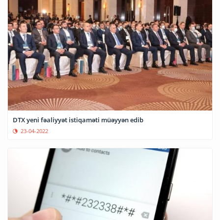
DTX yeni fəaliyyət istiqaməti müəyyən edib
23-04-2022