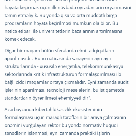
həyata keçirmək üçün ilk növbədə öyrədənlərin öryənməsini
təmin etməliyik. Bu yöndə qısa və orta müddətli birgə
proqramların həyata keçirilməsi mümkün ola bilər. Bu
nəticə etibarı ilə universitetlərin bazalarının artırılmasına
kömək edəcək.
Digər bir məqam bütün sferalarda elmi tədqiqatların
aparılmasıdır. Bunu nəticəsində sənayenin ayrı ayrı
strukturlarında - xüsusilə energetika, telekommunikasiya
sektorlarında kritik infrastrukturun formalaşdırılması ilə
bağlı ciddi məqamlar ortaya çıxmalıdır. Eyni zamanda audit
işlərinin aparılması, texnoloji məsələlərin, bu istiqamətdə
standartların öyrənilməsi əhəmiyyətlidir".
Azərbaycanda kibertəhlükəsizlik ekosisteminin
formalaşması üçün maraqlı tərəflərin bir araya gəlməsinin
önəmini vurğulayan rektor bu yöndə normativ hüquqi
sənədlərin işlənməsi, eyni zamanda praktiki işlərin