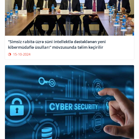
“Simsiz rabitə üzrə süni intellektlə dəstəklənən yeni
kibermüdafiə üsulları” mövzusunda təlim keçirilir
15-10-2024