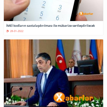
İMEİ kodların saxtalaşdırılması ilə mübarizə sərtləşdiriləcək
28-01-2022