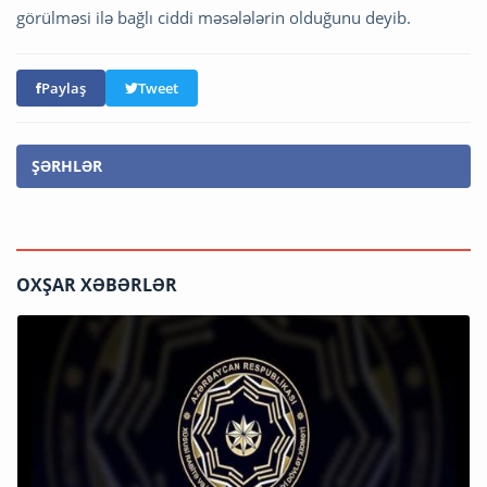
görülməsi ilə bağlı ciddi məsələlərin olduğunu deyib.
Paylaş
Tweet
ŞƏRHLƏR
OXŞAR XƏBƏRLƏR