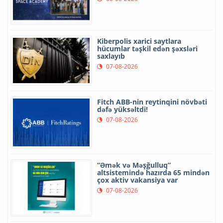
Kiberpolis xarici saytlara
hücumlar təşkil edən şəxsləri
saxlayıb
07-08-2026
Fitch ABB-nin reytinqini növbəti
dəfə yüksəltdi!
07-08-2026
“Əmək və Məşğulluq”
altsistemində hazırda 65 mindən
çox aktiv vakansiya var
07-08-2026