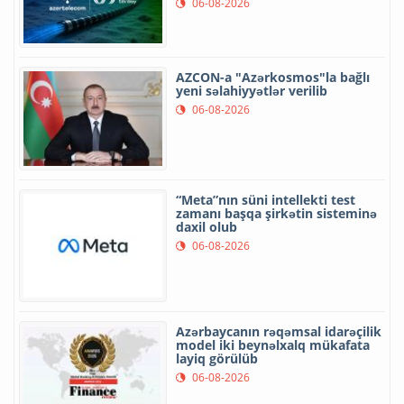
06-08-2026
AZCON-a "Azərkosmos"la bağlı
yeni səlahiyyətlər verilib
06-08-2026
“Meta”nın süni intellekti test
zamanı başqa şirkətin sisteminə
daxil olub
06-08-2026
Azərbaycanın rəqəmsal idarəçilik
model iki beynəlxalq mükafata
layiq görülüb
06-08-2026