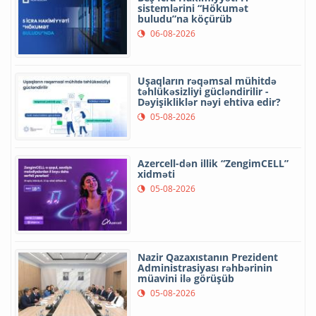
sistemlərini “Hökumət
buludu”na köçürüb
06-08-2026
Uşaqların rəqəmsal mühitdə
təhlükəsizliyi gücləndirilir -
Dəyişikliklər nəyi ehtiva edir?
05-08-2026
Azercell-dən illik “ZengimCELL”
xidməti
05-08-2026
Nazir Qazaxıstanın Prezident
Administrasiyası rəhbərinin
müavini ilə görüşüb
05-08-2026