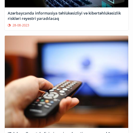
Azərbaycanda informasiya təhlükəsizliyi və kibertəhlükəsizlik
riskləri reyestri yaradılacaq
28-08-2023