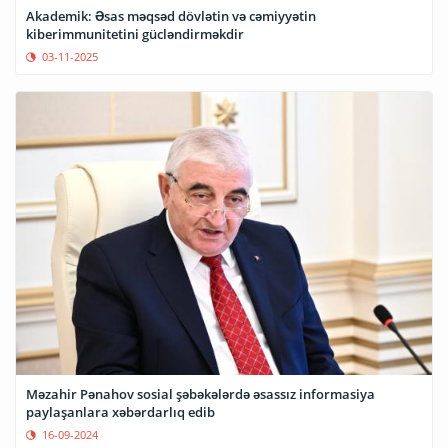
Akademik: Əsas məqsəd dövlətin və cəmiyyətin
kiberimmunitetini gücləndirməkdir
03-11-2025
Məzahir Pənahov sosial şəbəkələrdə əsassız informasiya
paylaşanlara xəbərdarlıq edib
16-09-2024