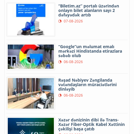
“Biletim.az” portalı üzərindən
onlayn bilet alanların sayı 2
dəfəyədək artıb
07-08-2026
“Google”un məlumat emalı
mərkəzi Hindistanda etirazlara
səbəb olub
06-08-2026
Rəşad Nəbiyev Zəngilanda
vətəndaşların müraciətlərini
dinləyib
06-08-2026
Xəzər dənizinin dibi ilə Trans-
Xəzər Fiber-Optik Kabel Xəttinin
çəkilişi başa çatıb