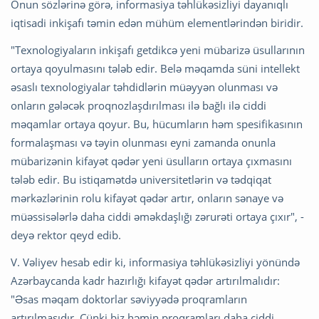
Onun sözlərinə görə, informasiya təhlükəsizliyi dayanıqlı
iqtisadi inkişafı təmin edən mühüm elementlərindən biridir.
"Texnologiyaların inkişafı getdikcə yeni mübarizə üsullarının
ortaya qoyulmasını tələb edir. Belə məqamda süni intellekt
əsaslı texnologiyalar təhdidlərin müəyyən olunması və
onların gələcək proqnozlaşdırılması ilə bağlı ilə ciddi
məqamlar ortaya qoyur. Bu, hücumların həm spesifikasının
formalaşması və təyin olunması eyni zamanda onunla
mübarizənin kifayət qədər yeni üsulların ortaya çıxmasını
tələb edir. Bu istiqamətdə universitetlərin və tədqiqat
mərkəzlərinin rolu kifayət qədər artır, onların sənaye və
müəssisələrlə daha ciddi əməkdaşlığı zərurəti ortaya çıxır", -
deyə rektor qeyd edib.
V. Vəliyev hesab edir ki, informasiya təhlükəsizliyi yönündə
Azərbaycanda kadr hazırlığı kifayət qədər artırılmalıdır:
"Əsas məqam doktorlar səviyyədə proqramların
artırılmasıdır. Çünki biz həmin proqramları daha ciddi