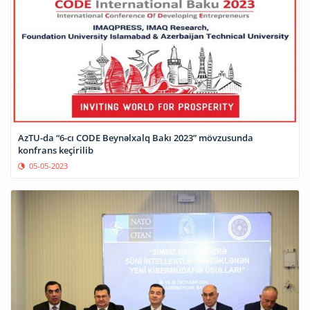
AzTU-da “6-cı CODE Beynəlxalq Bakı 2023” mövzusunda
konfrans keçirilib
05-05-2023