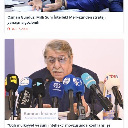
Osman Gündüz: Milli Süni İntellekt Mərkəzindən strateji
yanaşma gözlənilir
02-07-2026
“Əqli mülkiyyət və süni intellekt” mövzusunda konfrans işə