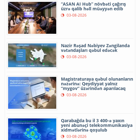
“ASAN AI Hub” növbəti çağırış
üzrə qalib həll müəyyən edib
03-08-2026
Nazir Rəşad Nəbiyev Zəngilanda
vətəndaşları qəbul edəcək
03-08-2026
Magistraturaya qəbul olunanların
nəzərinə: Qeydiyyat yalnız
“mygov” üzərindən aparılacaq
03-08-2026
Qarabağda bu il 3 400-ə yaxın
yeni abunəçi telekommunikasiya
xidmətlərinə qoşulub
03-08-2026