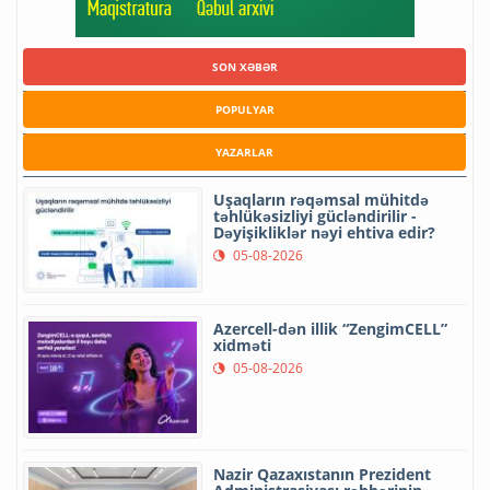
SON XƏBƏR
POPULYAR
YAZARLAR
Uşaqların rəqəmsal mühitdə
təhlükəsizliyi gücləndirilir -
Dəyişikliklər nəyi ehtiva edir?
05-08-2026
Azercell-dən illik “ZengimCELL”
xidməti
05-08-2026
Nazir Qazaxıstanın Prezident