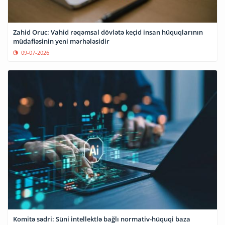
Zahid Oruc: Vahid rəqəmsal dövlətə keçid insan hüquqlarının
müdafiəsinin yeni mərhələsidir
09-07-2026
Komitə sədri: Süni intellektlə bağlı normativ-hüquqi baza