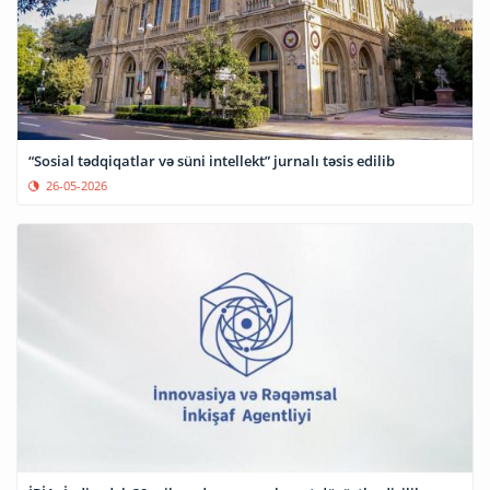
“Sosial tədqiqatlar və süni intellekt” jurnalı təsis edilib
26-05-2026