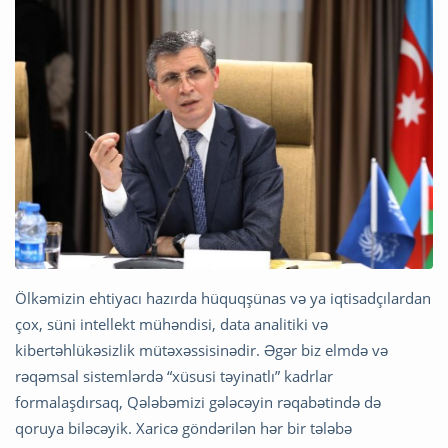
Ölkəmizin ehtiyacı hazırda hüquqşünas və ya iqtisadçılardan
çox, süni intellekt mühəndisi, data analitiki və
kibertəhlükəsizlik mütəxəssisinədir. Əgər biz elmdə və
rəqəmsal sistemlərdə “xüsusi təyinatlı” kadrlar
formalaşdırsaq, Qələbəmizi gələcəyin rəqabətində də
qoruya biləcəyik. Xaricə göndərilən hər bir tələbə