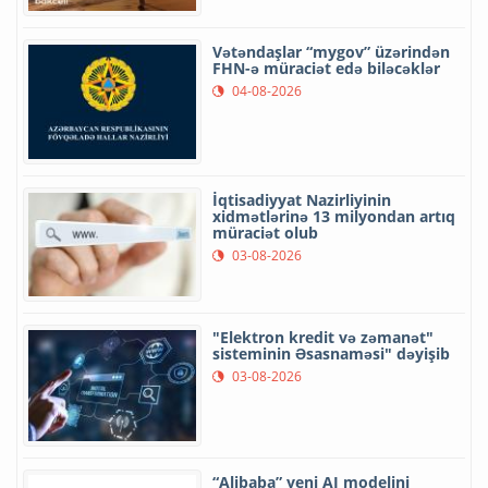
Vətəndaşlar “mygov” üzərindən
FHN-ə müraciət edə biləcəklər
04-08-2026
İqtisadiyyat Nazirliyinin
xidmətlərinə 13 milyondan artıq
müraciət olub
03-08-2026
"Elektron kredit və zəmanət"
sisteminin Əsasnaməsi" dəyişib
03-08-2026
“Alibaba” yeni AI modelini