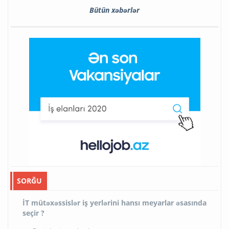
Bütün xəbərlər
SORĞU
İT mütəxəssislər iş yerlərini hansı meyarlar əsasında
seçir ?