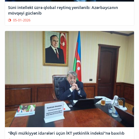
Süni intellekt üzrə qlobal reytinq yenilənib: Azərbaycanın
mövqeyi güclənib
05-01-2026
“Əqli mülkiyyət idarələri üçün İKT yetkinlik indeksi”nə baxılıb