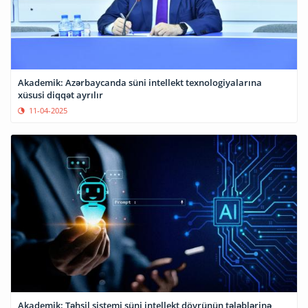
Akademik: Azərbaycanda süni intellekt texnologiyalarına
xüsusi diqqət ayrılır
11-04-2025
Akademik: Təhsil sistemi süni intellekt dövrünün tələblərinə