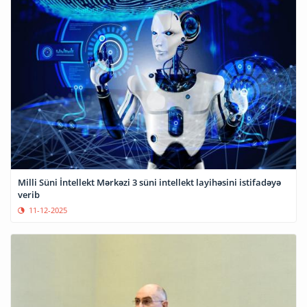
Milli Süni İntellekt Mərkəzi 3 süni intellekt layihəsini istifadəyə
verib
11-12-2025