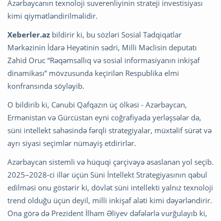
Azərbaycanın texnoloji suverenliyinin strateji investisiyası
kimi qiymətləndirilməlidir.
Xeberler.az
bildirir ki, bu sözləri Sosial Tədqiqatlar
Mərkəzinin İdarə Heyətinin sədri, Milli Məclisin deputatı
Zahid Oruc “Rəqəmsallıq və sosial informasiyanın inkişaf
dinamikası” mövzusunda keçirilən Respublika elmi
konfransında söyləyib.
O bildirib ki, Cənubi Qafqazın üç ölkəsi - Azərbaycan,
Ermənistan və Gürcüstan eyni coğrafiyada yerləşsələr də,
süni intellekt sahəsində fərqli strategiyalar, müxtəlif sürət və
ayrı siyasi seçimlər nümayiş etdirirlər.
Azərbaycan sistemli və hüquqi çərçivəyə əsaslanan yol seçib.
2025–2028-ci illər üçün Süni İntellekt Strategiyasının qəbul
edilməsi onu göstərir ki, dövlət süni intellekti yalnız texnoloji
trend olduğu üçün deyil, milli inkişaf aləti kimi dəyərləndirir.
Ona görə də Prezident İlham Əliyev dəfələrlə vurğulayıb ki,