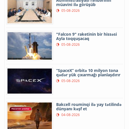
Administrasiyası rəhbərinin
müavini ilə görüşüb
05-08-2026
"Falcon 9" raketinin bir hissəsi
Ayla toqquşacaq
05-08-2026
“SpaceX” orbitə 10 milyon tona
qədər yük çıxarmağı planlaşdırır
05-08-2026
Bakcell rouminqi ilə yay tətilində
dünyanı kəşf et
04-08-2026