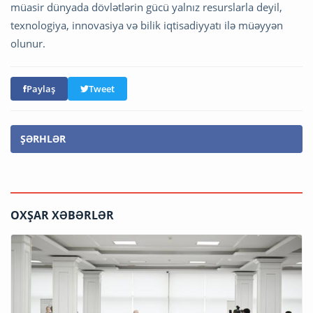
müasir dünyada dövlətlərin gücü yalnız resurslarla deyil,
texnologiya, innovasiya və bilik iqtisadiyyatı ilə müəyyən
olunur.
Paylaş
Tweet
ŞƏRHLƏR
OXŞAR XƏBƏRLƏR