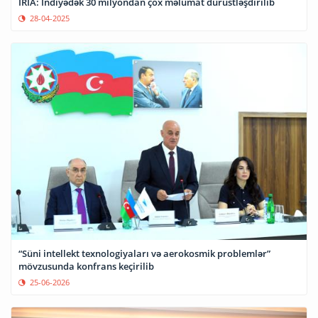
İRİA: İndiyədək 30 milyondan çox məlumat dürüstləşdirilib
28-04-2025
“Süni intellekt texnologiyaları və aerokosmik problemlər”
mövzusunda konfrans keçirilib
25-06-2026