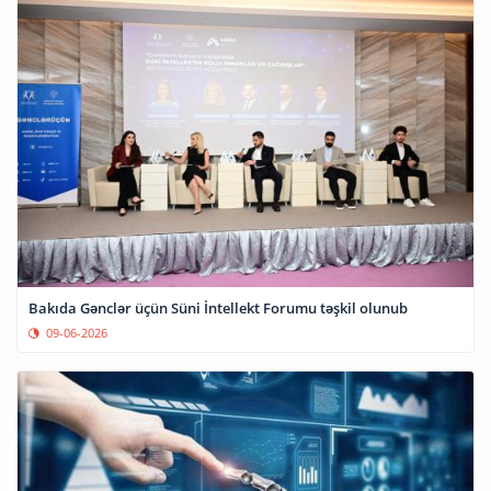
Bakıda Gənclər üçün Süni İntellekt Forumu təşkil olunub
09-06-2026