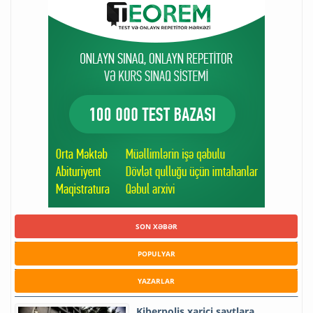
SON XƏBƏR
POPULYAR
YAZARLAR
Kiberpolis xarici saytlara