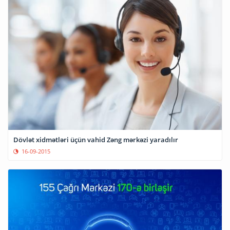
Dövlət xidmətləri üçün vahid Zəng mərkəzi yaradılır
16-09-2015