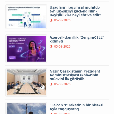
Uşaqların rəqəmsal mühitdə
təhlükəsizliyi gücləndirilir -
Dəyişikliklər nəyi ehtiva edir?
05-08-2026
Azercell-dən illik “ZengimCELL”
xidməti
05-08-2026
Nazir Qazaxıstanın Prezident
Administrasiyası rəhbərinin
müavini ilə görüşüb
05-08-2026
"Falcon 9" raketinin bir hissəsi
Ayla toqquşacaq