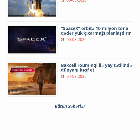
05-08-2026
“SpaceX” orbitə 10 milyon tona
qədər yük çıxarmağı planlaşdırır
05-08-2026
Bakcell rouminqi ilə yay tətilində
dünyanı kəşf et
04-08-2026
Bütün xəbərlər