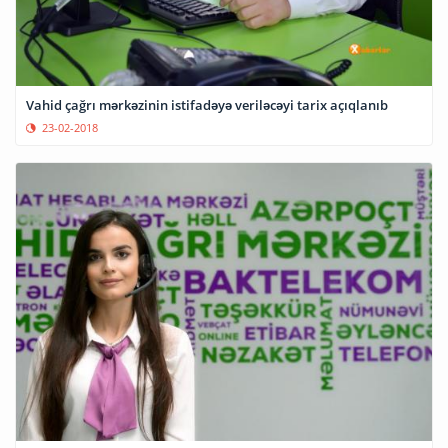
Vahid çağrı mərkəzinin istifadəyə veriləcəyi tarix açıqlanıb
23-02-2018