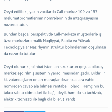
Qeyd edilib ki, yaxın vaxtlarda Call-mərkəz 109 və 157
məlumat xidmətlərinin nömrələrinin də inteqrasiyasını
nəzərdə tutur.
Bundan başqa, perspektivdə Call-mərkəzə müştərilərlə iş
üzrə mərkəzlərə malik Nəqliyyat, Rabitə və Yüksək
Texnologiyalar Nazirliyinin struktur bölmələrinin qoşulması
da nəzərdə tutulur.
Qeyd olunur ki, söhbət istənilən strukturun qoşula biləcəyi
mərkəzləşdirilmiş sistemin yaradılmasından gedir. Bildirilir
ki, vətəndaşların onları maraqlandıran suallara vahid
nömrədən cavab ala bilməsi rentabelli olardı. Həmçinin bu
təkcə rabitə xidmətləri ilə bağlı deyil, həm də su təchizatı,
elektrik təchizatı ilə bağlı ola bilər. (Trend)