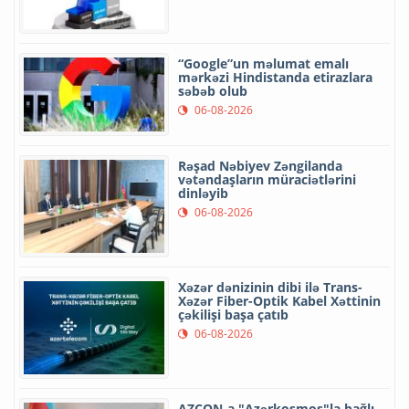
“Google”un məlumat emalı
mərkəzi Hindistanda etirazlara
səbəb olub
06-08-2026
Rəşad Nəbiyev Zəngilanda
vətəndaşların müraciətlərini
dinləyib
06-08-2026
Xəzər dənizinin dibi ilə Trans-
Xəzər Fiber-Optik Kabel Xəttinin
çəkilişi başa çatıb
06-08-2026
AZCON-a "Azərkosmos"la bağlı