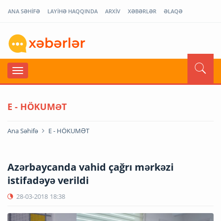
ANA SƏHİFƏ
LAYİHƏ HAQQINDA
ARXİV
XƏBƏRLƏR
ƏLAQƏ
E - HÖKUMƏT
Ana Səhifə
E - HÖKUMƏT
Azərbaycanda vahid çağrı mərkəzi
istifadəyə verildi
28-03-2018
18:38