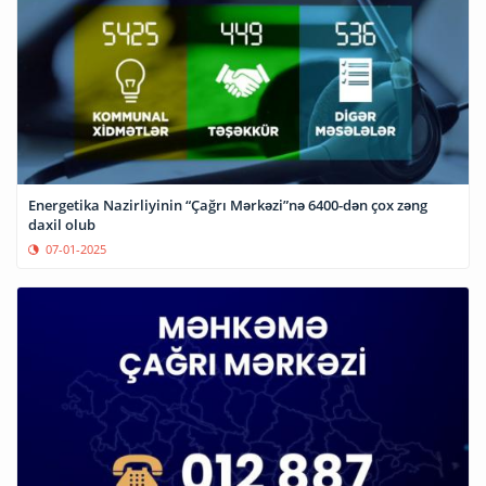
Energetika Nazirliyinin “Çağrı Mərkəzi”nə 6400-dən çox zəng
daxil olub
07-01-2025