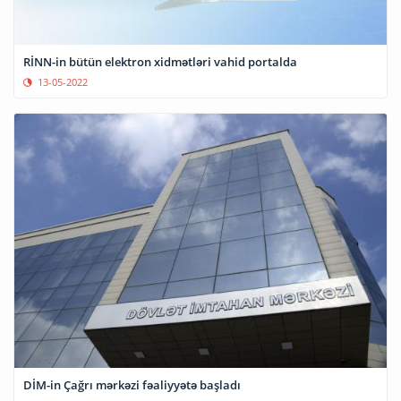
RİNN-in bütün elektron xidmətləri vahid portalda
13-05-2022
DİM-in Çağrı mərkəzi fəaliyyətə başladı