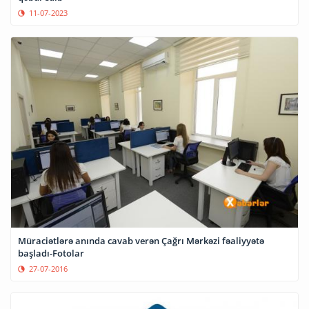
11-07-2023
Müraciətlərə anında cavab verən Çağrı Mərkəzi fəaliyyətə
başladı-Fotolar
27-07-2016