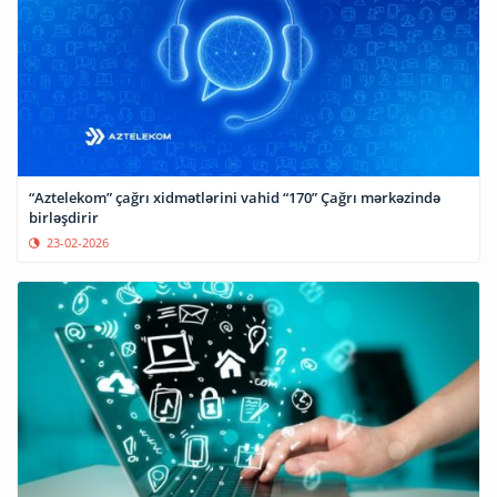
“Aztelekom” çağrı xidmətlərini vahid “170” Çağrı mərkəzində
birləşdirir
23-02-2026