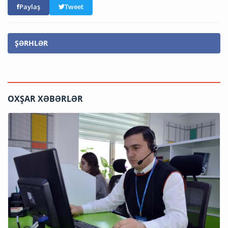
Paylaş
Tweet
ŞƏRHLƏR
OXŞAR XƏBƏRLƏR