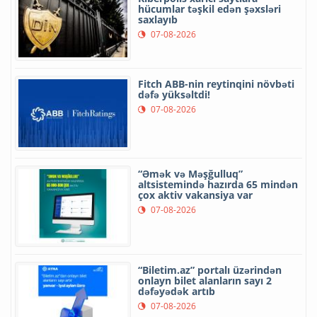
hücumlar təşkil edən şəxsləri
saxlayıb
07-08-2026
Fitch ABB-nin reytinqini növbəti
dəfə yüksəltdi!
07-08-2026
“Əmək və Məşğulluq”
altsistemində hazırda 65 mindən
çox aktiv vakansiya var
07-08-2026
“Biletim.az” portalı üzərindən
onlayn bilet alanların sayı 2
dəfəyədək artıb
07-08-2026