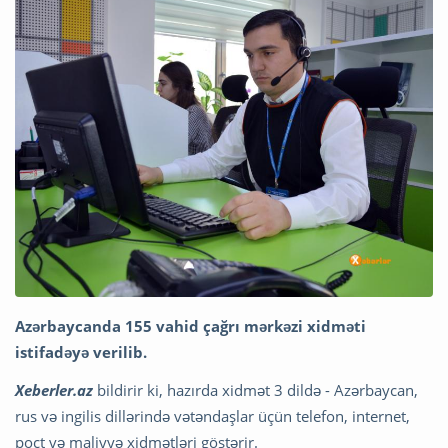
Azərbaycanda 155 vahid çağrı mərkəzi xidməti
istifadəyə verilib.
Xeberler.az
bildirir ki, hazırda xidmət 3 dildə - Azərbaycan,
rus və ingilis dillərində vətəndaşlar üçün telefon, internet,
poçt və maliyyə xidmətləri göstərir.