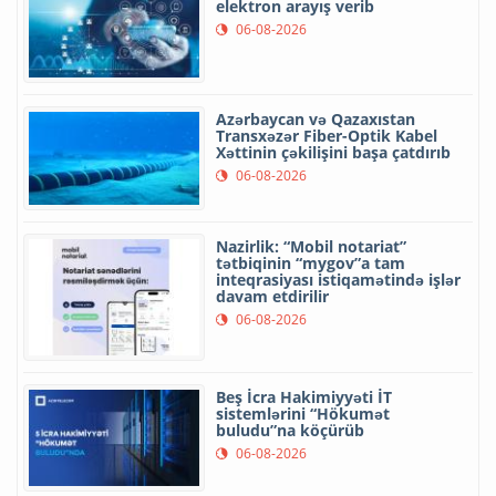
elektron arayış verib
06-08-2026
Azərbaycan və Qazaxıstan
Transxəzər Fiber-Optik Kabel
Xəttinin çəkilişini başa çatdırıb
06-08-2026
Nazirlik: “Mobil notariat”
tətbiqinin “mygov”a tam
inteqrasiyası istiqamətində işlər
davam etdirilir
06-08-2026
Beş İcra Hakimiyyəti İT
sistemlərini “Hökumət
buludu”na köçürüb
06-08-2026