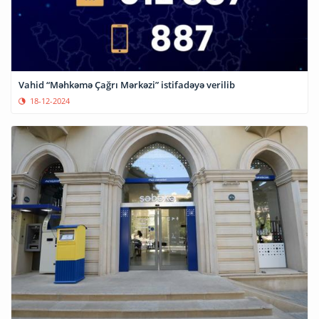
Vahid “Məhkəmə Çağrı Mərkəzi” istifadəyə verilib
18-12-2024