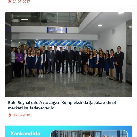
21-07-2017
Bakı Beynəlxalq Avtovağzal Kompleksində Şəbəkə xidmət
mərkəzi istifadəyə verildi
06-12-2018