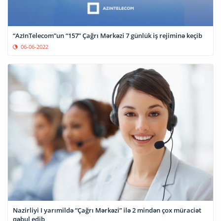
“AzInTelecom”un “157” Çağrı Mərkəzi 7 günlük iş rejiminə keçib
06-06-2022
Nazirliyi I yarımildə “Çağrı Mərkəzi” ilə 2 mindən çox müraciət
qəbul edib