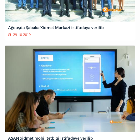
Ağdaşda Şəbəkə Xidmət Mərkəzi istifadəyə verilib
29-10-2019
ASAN xidmət mobil tətbiqi istifadəyə verilib