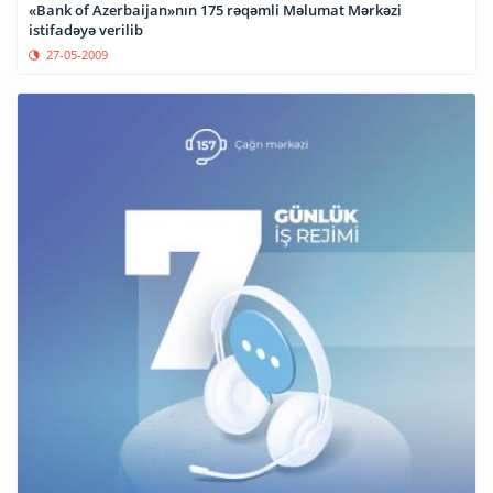
«Bank of Azerbaijan»nın 175 rəqəmli Məlumat Mərkəzi
istifadəyə verilib
27-05-2009