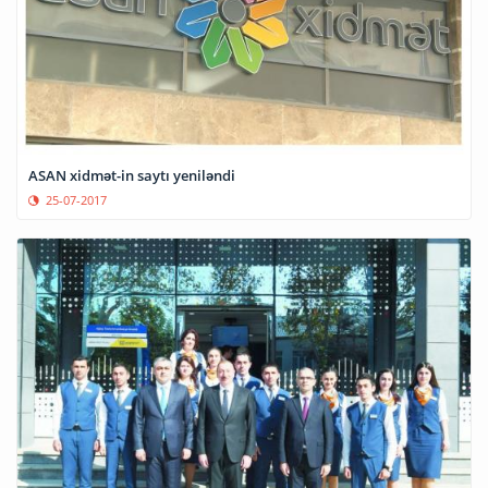
ASAN xidmət-in saytı yeniləndi
25-07-2017