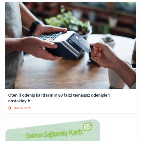
Ötən il ödəniş kartlarının 80 faizi təmassız ödənişləri
dəstəkləyib
10-03-2025