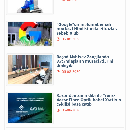
“Google”un məlumat emalı
mərkəzi Hindistanda etirazlara
səbəb olub
06-08-2026
Rəşad Nəbiyev Zəngilanda
vətəndaşların müraciətlərini
dinləyib
06-08-2026
Xəzər dənizinin dibi ilə Trans-
Xəzər Fiber-Optik Kabel Xəttinin
çəkilişi başa çatıb
06-08-2026