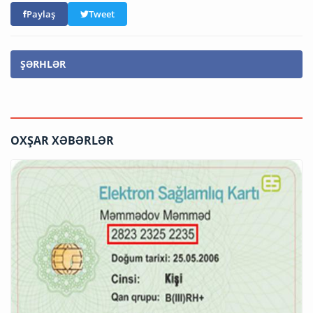
Paylaş
Tweet
ŞƏRHLƏR
OXŞAR XƏBƏRLƏR