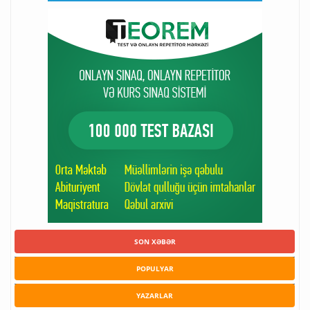
SON XƏBƏR
POPULYAR
YAZARLAR