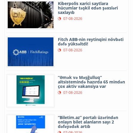
Kiberpolis xarici saytlara
hücumlar təşkil edən şəxsləri
saxlayıb
07-08-2026
Fitch ABB-nin reytinqini növbəti
dəfə yüksəltdi!
07-08-2026
“Əmək və Məşğulluq”
altsistemində hazırda 65 mindən
çox aktiv vakansiya var
07-08-2026
“Biletim.az” portalı üzərindən
onlayn bilet alanların sayı 2
dəfəyədək artıb
07-08-2026