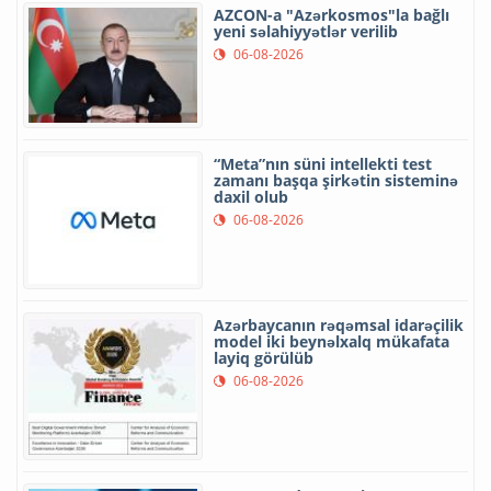
AZCON-a "Azərkosmos"la bağlı
yeni səlahiyyətlər verilib
06-08-2026
“Meta”nın süni intellekti test
zamanı başqa şirkətin sisteminə
daxil olub
06-08-2026
Azərbaycanın rəqəmsal idarəçilik
model iki beynəlxalq mükafata
layiq görülüb
06-08-2026