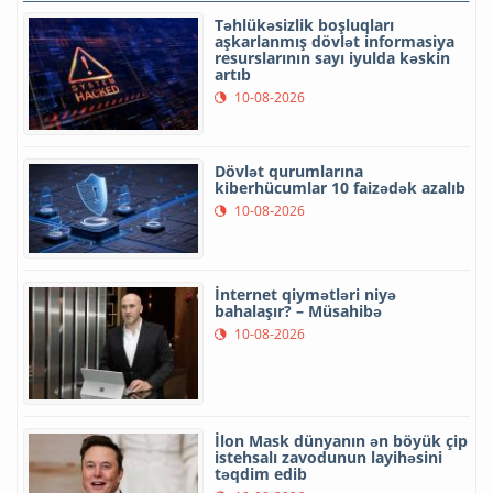
Təhlükəsizlik boşluqları
aşkarlanmış dövlət informasiya
resurslarının sayı iyulda kəskin
artıb
10-08-2026
Dövlət qurumlarına
kiberhücumlar 10 faizədək azalıb
10-08-2026
İnternet qiymətləri niyə
bahalaşır? – Müsahibə
10-08-2026
İlon Mask dünyanın ən böyük çip
istehsalı zavodunun layihəsini
təqdim edib