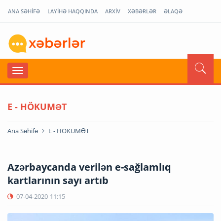
ANA SƏHİFƏ
LAYİHƏ HAQQINDA
ARXİV
XƏBƏRLƏR
ƏLAQƏ
E - HÖKUMƏT
Ana Səhifə
E - HÖKUMƏT
Azərbaycanda verilən e-sağlamlıq
kartlarının sayı artıb
07-04-2020
11:15