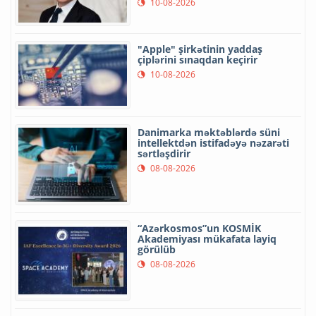
10-08-2026
"Apple" şirkətinin yaddaş
çiplərini sınaqdan keçirir
10-08-2026
Danimarka məktəblərdə süni
intellektdən istifadəyə nəzarəti
sərtləşdirir
08-08-2026
“Azərkosmos”un KOSMİK
Akademiyası mükafata layiq
görülüb
08-08-2026