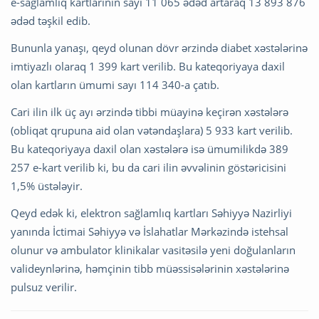
e-sağlamlıq kartlarının sayı 11 065 ədəd artaraq 13 893 876
ədəd təşkil edib.
Bununla yanaşı, qeyd olunan dövr ərzində diabet xəstələrinə
imtiyazlı olaraq 1 399 kart verilib. Bu kateqoriyaya daxil
olan kartların ümumi sayı 114 340-a çatıb.
Cari ilin ilk üç ayı ərzində tibbi müayinə keçirən xəstələrə
(obliqat qrupuna aid olan vətəndaşlara) 5 933 kart verilib.
Bu kateqoriyaya daxil olan xəstələrə isə ümumilikdə 389
257 e-kart verilib ki, bu da cari ilin əvvəlinin göstəricisini
1,5% üstələyir.
Qeyd edək ki, elektron sağlamlıq kartları Səhiyyə Nazirliyi
yanında İctimai Səhiyyə və İslahatlar Mərkəzində istehsal
olunur və ambulator klinikalar vasitəsilə yeni doğulanların
valideynlərinə, həmçinin tibb müəssisələrinin xəstələrinə
pulsuz verilir.