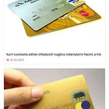
Kart vasitəsilə edilən ölkədaxili nağdsız ödənişlərin həcmi artıb
25-02-2025