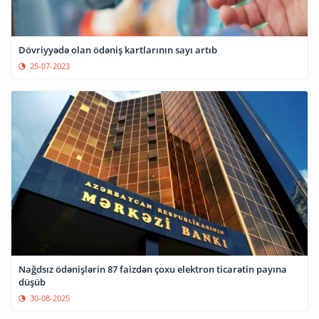
Dövriyyədə olan ödəniş kartlarının sayı artıb
25-07-2023
Nağdsız ödənişlərin 87 faizdən çoxu elektron ticarətin payına
düşüb
30-08-2025