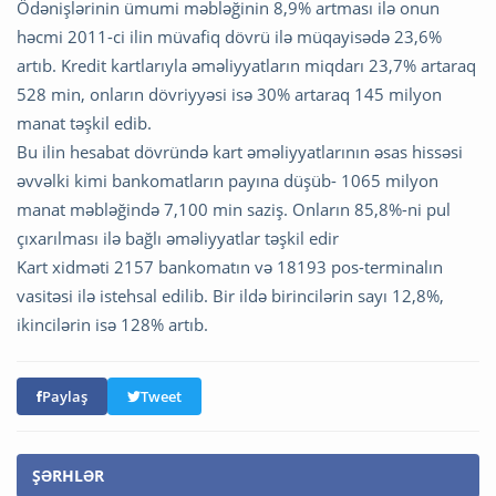
Ödənişlərinin ümumi məbləğinin 8,9% artması ilə onun
həcmi 2011-ci ilin müvafiq dövrü ilə müqayisədə 23,6%
artıb. Kredit kartlarıyla əməliyyatların miqdarı 23,7% artaraq
528 min, onların dövriyyəsi isə 30% artaraq 145 milyon
manat təşkil edib.
Bu ilin hesabat dövründə kart əməliyyatlarının əsas hissəsi
əvvəlki kimi bankomatların payına düşüb- 1065 milyon
manat məbləğində 7,100 min saziş. Onların 85,8%-ni pul
çıxarılması ilə bağlı əməliyyatlar təşkil edir
Kart xidməti 2157 bankomatın və 18193 pos-terminalın
vasitəsi ilə istehsal edilib. Bir ildə birincilərin sayı 12,8%,
ikincilərin isə 128% artıb.
Paylaş
Tweet
ŞƏRHLƏR