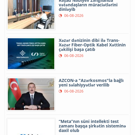
Rəşad Nəbiyev Zəngilanda
vətəndaşların müraciətlərini
dinləyib
06-08-2026
Xəzər dənizinin dibi ilə Trans-
Xəzər Fiber-Optik Kabel Xəttinin
çəkilişi başa çatıb
06-08-2026
AZCON-a "Azərkosmos"la bağlı
yeni səlahiyyətlər verilib
06-08-2026
“Meta”nın süni intellekti test
zamanı başqa şirkətin sisteminə
daxil olub