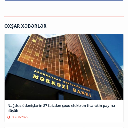
OXŞAR XƏBƏRLƏR
Nağdsız ödənişlərin 87 faizdən çoxu elektron ticarətin payına
düşüb
30-08-2025