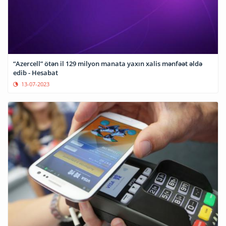
“Azercell” ötən il 129 milyon manata yaxın xalis mənfəət əldə
edib - Hesabat
13-07-2023