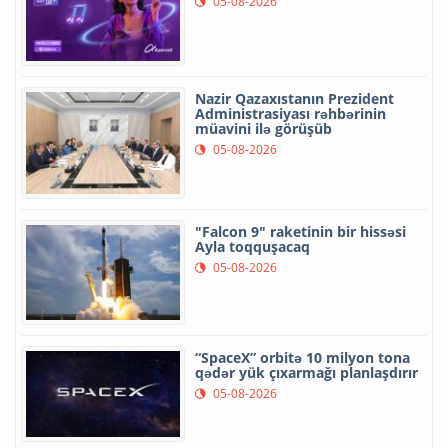
05-08-2026
Nazir Qazaxıstanın Prezident
Administrasiyası rəhbərinin
müavini ilə görüşüb
05-08-2026
"Falcon 9" raketinin bir hissəsi
Ayla toqquşacaq
05-08-2026
“SpaceX” orbitə 10 milyon tona
qədər yük çıxarmağı planlaşdırır
05-08-2026