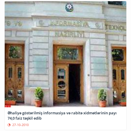
Əhaliyə göstərilmiş informasiya və rabitə xidmətlərinin payı
74,0 faiz təşkil edib
27-10-2010