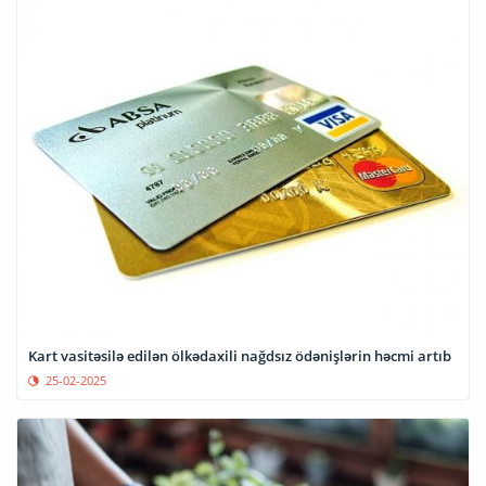
Kart vasitəsilə edilən ölkədaxili nağdsız ödənişlərin həcmi artıb
25-02-2025