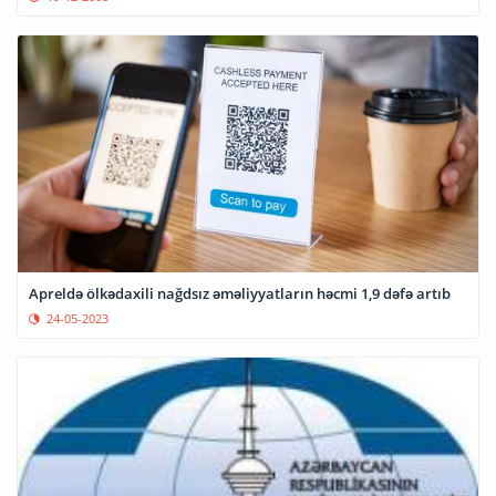
Apreldə ölkədaxili nağdsız əməliyyatların həcmi 1,9 dəfə artıb
24-05-2023