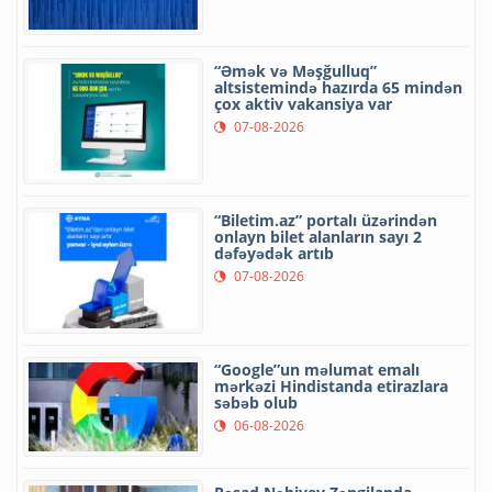
“Əmək və Məşğulluq”
altsistemində hazırda 65 mindən
çox aktiv vakansiya var
07-08-2026
“Biletim.az” portalı üzərindən
onlayn bilet alanların sayı 2
dəfəyədək artıb
07-08-2026
“Google”un məlumat emalı
mərkəzi Hindistanda etirazlara
səbəb olub
06-08-2026