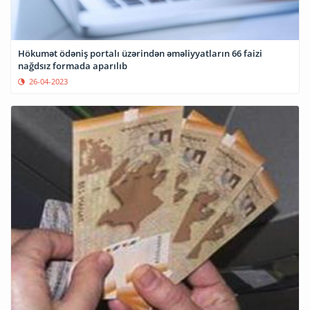
Hökumət ödəniş portalı üzərindən əməliyyatların 66 faizi
nağdsız formada aparılıb
26-04-2023