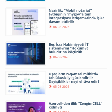
Nazirlik: “Mobil notariat”
tətbiqinin “mygov”a tam
inteqrasiyası istiqamətində işlər
davam etdirilir
06-08-2026
Beş İcra Hakimiyyəti İT
sistemlərini “Hökumət
buludu”na köçürüb
06-08-2026
Uşaqların rəqəmsal mühitdə
təhlükəsizliyi gücləndirilir -
Dəyişikliklər nəyi ehtiva edir?
05-08-2026
Azercell-dən illik “ZengimCELL”
xidməti