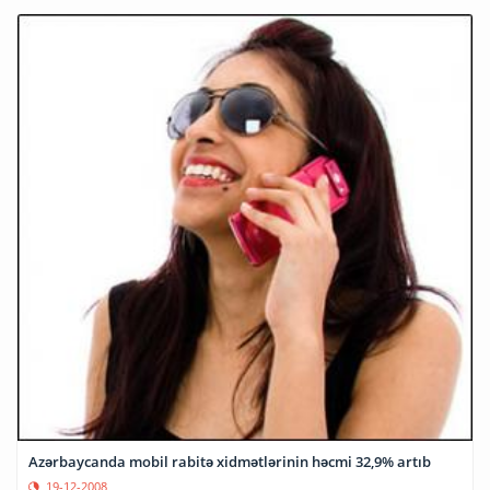
Azərbaycanda mobil rabitə xidmətlərinin həcmi 32,9% artıb
19-12-2008