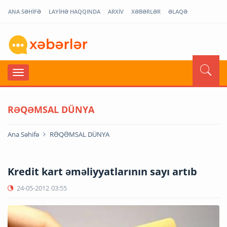
ANA SƏHİFƏ
LAYİHƏ HAQQINDA
ARXİV
XƏBƏRLƏR
ƏLAQƏ
RƏQƏMSAL DÜNYA
Ana Səhifə
RƏQƏMSAL DÜNYA
Kredit kart əməliyyatlarının sayı artıb
24-05-2012
03:55