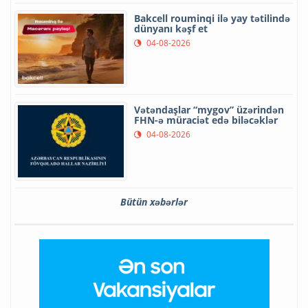
Bakcell rouminqi ilə yay tətilində
dünyanı kəşf et
04-08-2026
Vətəndaşlar “mygov” üzərindən
FHN-ə müraciət edə biləcəklər
04-08-2026
Bütün xəbərlər