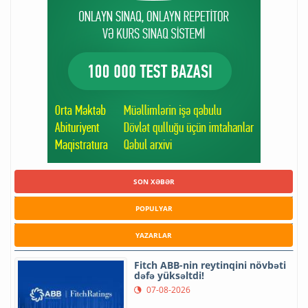
SON XƏBƏR
POPULYAR
YAZARLAR
Fitch ABB-nin reytinqini növbəti
dəfə yüksəltdi!
07-08-2026