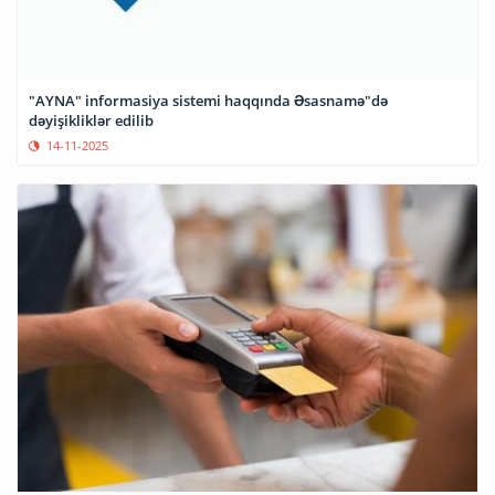
"AYNA" informasiya sistemi haqqında Əsasnamə"də
dəyişikliklər edilib
14-11-2025