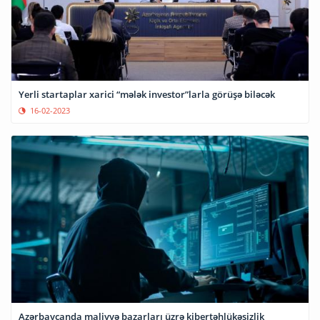
Yerli startaplar xarici “mələk investor”larla görüşə biləcək
16-02-2023
Azərbaycanda maliyyə bazarları üzrə kibertəhlükəsizlik