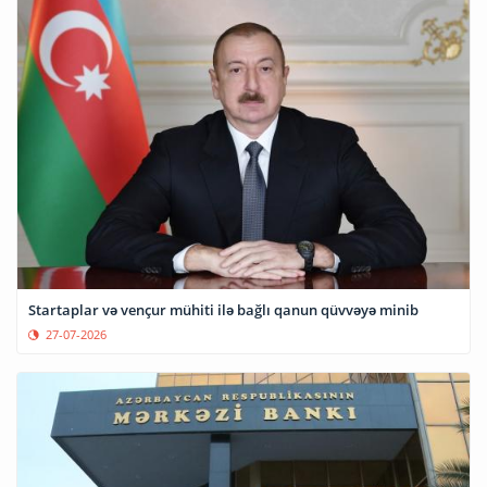
Startaplar və vençur mühiti ilə bağlı qanun qüvvəyə minib
27-07-2026