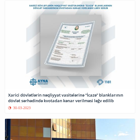
Xarici dövlətlərin nəqliyyat vasitələrinə “İcazə” blanklarının
dövlət sərhədində kvotadan kənar verilməsi ləğv edilib
30-03-2023