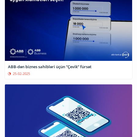
ABB-dən biznes sahibləri üçün “Çevik” fürsət
25-02-2025