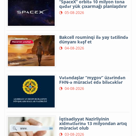
“SpaceX” orbitə 10 milyon tona
qədər yük çıxarmağı planlaşdırır
05-08-2026
Bakcell rouminqi ilə yay tətilində
dünyanı kəşf et
04-08-2026
Vətəndaşlar “mygov” üzərindən
FHN-ə müraciət edə biləcəklər
04-08-2026
İqtisadiyyat Nazirliyinin
xidmətlərinə 13 milyondan artıq
müraciət olub
03-08-2026