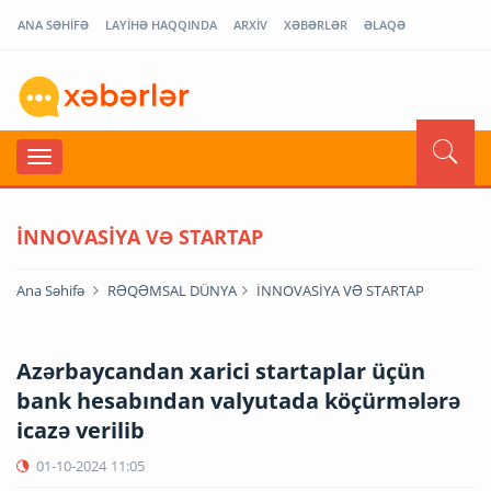
ANA SƏHİFƏ
LAYİHƏ HAQQINDA
ARXİV
XƏBƏRLƏR
ƏLAQƏ
İNNOVASİYA VƏ STARTAP
Ana Səhifə
RƏQƏMSAL DÜNYA
İNNOVASİYA VƏ STARTAP
Azərbaycandan xarici startaplar üçün
bank hesabından valyutada köçürmələrə
icazə verilib
01-10-2024
11:05