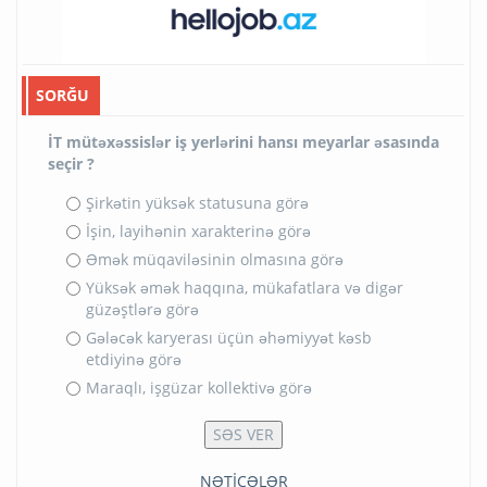
SORĞU
İT mütəxəssislər iş yerlərini hansı meyarlar əsasında
seçir ?
Şirkətin yüksək statusuna görə
İşin, layihənin xarakterinə görə
Əmək müqaviləsinin olmasına görə
Yüksək əmək haqqına, mükafatlara və digər
güzəştlərə görə
Gələcək karyerası üçün əhəmiyyət kəsb
etdiyinə görə
Maraqlı, işgüzar kollektivə görə
NƏTİCƏLƏR