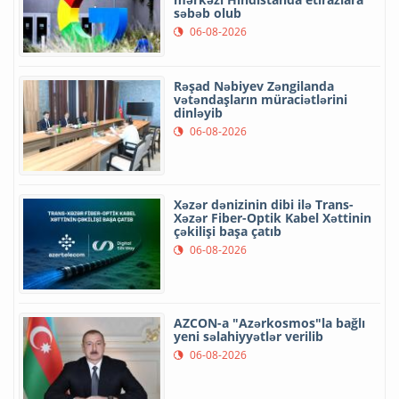
səbəb olub
06-08-2026
Rəşad Nəbiyev Zəngilanda
vətəndaşların müraciətlərini
dinləyib
06-08-2026
Xəzər dənizinin dibi ilə Trans-
Xəzər Fiber-Optik Kabel Xəttinin
çəkilişi başa çatıb
06-08-2026
AZCON-a "Azərkosmos"la bağlı
yeni səlahiyyətlər verilib
06-08-2026