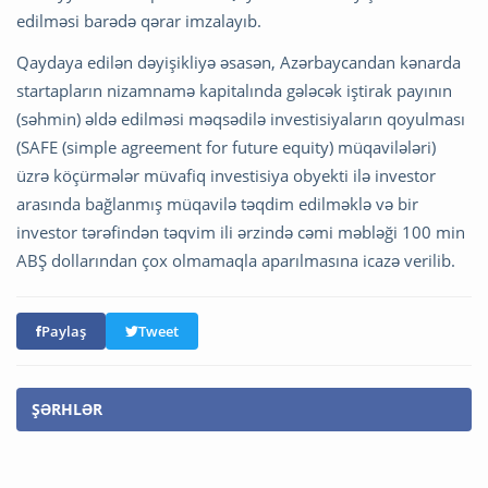
edilməsi barədə qərar imzalayıb.
Qaydaya edilən dəyişikliyə əsasən, Azərbaycandan kənarda
startapların nizamnamə kapitalında gələcək iştirak payının
(səhmin) əldə edilməsi məqsədilə investisiyaların qoyulması
(SAFE (simple agreement for future equity) müqavilələri)
üzrə köçürmələr müvafiq investisiya obyekti ilə investor
arasında bağlanmış müqavilə təqdim edilməklə və bir
investor tərəfindən təqvim ili ərzində cəmi məbləği 100 min
ABŞ dollarından çox olmamaqla aparılmasına icazə verilib.
Paylaş
Tweet
ŞƏRHLƏR