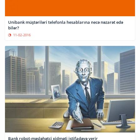
Unibank müştəriləri telefonla hesablarına necə nəzarət edə
bilər?
11-02-2016
Bank robot-məsləhətçi xidməti istifadəyə verir