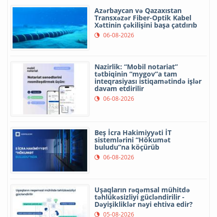
Azərbaycan və Qazaxıstan
Transxəzər Fiber-Optik Kabel
Xəttinin çəkilişini başa çatdırıb
06-08-2026
Nazirlik: “Mobil notariat”
tətbiqinin “mygov”a tam
inteqrasiyası istiqamətində işlər
davam etdirilir
06-08-2026
Beş İcra Hakimiyyəti İT
sistemlərini “Hökumət
buludu”na köçürüb
06-08-2026
Uşaqların rəqəmsal mühitdə
təhlükəsizliyi gücləndirilir -
Dəyişikliklər nəyi ehtiva edir?
05-08-2026