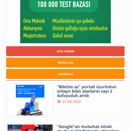
SON XƏBƏR
POPULYAR
YAZARLAR
“Biletim.az” portalı üzərindən
onlayn bilet alanların sayı 2
dəfəyədək artıb
07-08-2026
“Google”un məlumat emalı
mərkəzi Hindistanda etirazlara