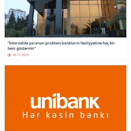
“İnternetdə yaranan problem bankların fəaliyyətinə heç bir
təsir göstərmir”
18-11-2015