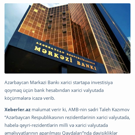
Azərbaycan Mərkəzi Bankı xarici startapa investisiya
qoymaq üçün bank hesabından xarici valyutada
köçürmələrə icazə verib.
Xeberler.az
məlumat verir ki, AMB-nin sədri Taleh Kazımov
“Azərbaycan Respublikasının rezidentlərinin xarici valyutada,
habelə qeyri-rezidentlərin milli və xarici valyutada
əməliyyatlarının aparılması Qaydaları”nda dəyişikliklər