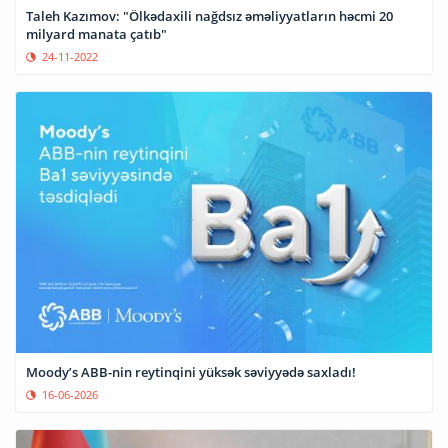
Taleh Kazımov: "Ölkədaxili nağdsız əməliyyatların həcmi 20
milyard manata çatıb"
24-11-2022
Moody’s ABB-nin reytinqini yüksək səviyyədə saxladı!
16-06-2026