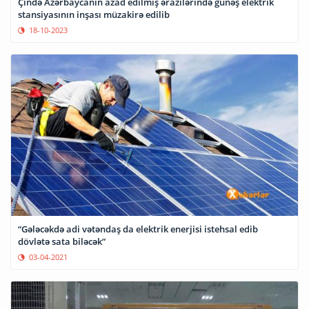
Çində Azərbaycanın azad edilmiş ərazilərində günəş elektrik
stansiyasının inşası müzakirə edilib
18-10-2023
“Gələcəkdə adi vətəndaş da elektrik enerjisi istehsal edib
dövlətə sata biləcək”
03-04-2021