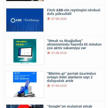
Fitch ABB-nin reytinqini növbəti
dəfə yüksəltdi!
07-08-2026
“Əmək və Məşğulluq”
altsistemində hazırda 65 mindən
çox aktiv vakansiya var
07-08-2026
“Biletim.az” portalı üzərindən
onlayn bilet alanların sayı 2
dəfəyədək artıb
07-08-2026
“Google”un məlumat emalı