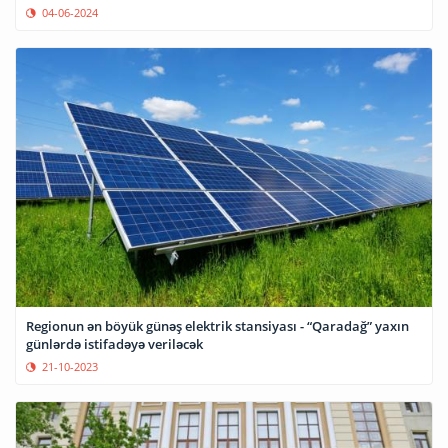
04-06-2024
Regionun ən böyük günəş elektrik stansiyası - “Qaradağ” yaxın
günlərdə istifadəyə veriləcək
21-10-2023