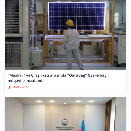
"Masdar" və Çin şirkəti arasında "Qaradağ" GES-lə bağlı
müqavilə imzalanıb
16-06-2022