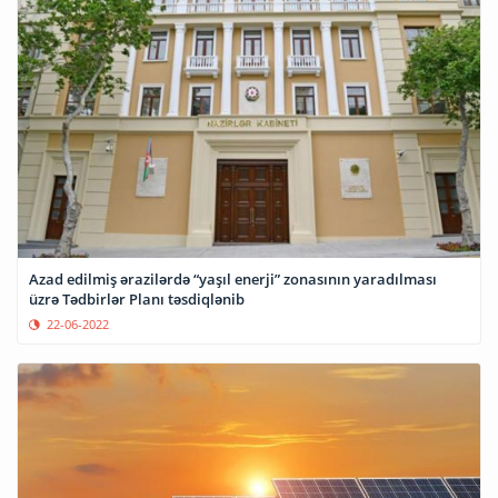
Azad edilmiş ərazilərdə “yaşıl enerji” zonasının yaradılması
üzrə Tədbirlər Planı təsdiqlənib
22-06-2022