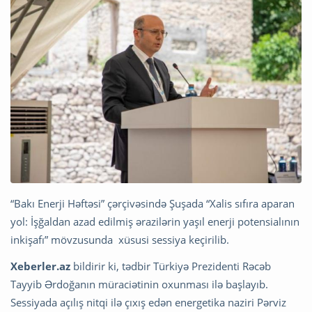
“Bakı Enerji Həftəsi” çərçivəsində Şuşada “Xalis sıfıra aparan
yol: İşğaldan azad edilmiş ərazilərin yaşıl enerji potensialının
inkişafı” mövzusunda xüsusi sessiya keçirilib.
Xeberler.az
bildirir ki, tədbir Türkiyə Prezidenti Rəcəb
Tayyib Ərdoğanın müraciətinin oxunması ilə başlayıb.
Sessiyada açılış nitqi ilə çıxış edən energetika naziri Pərviz