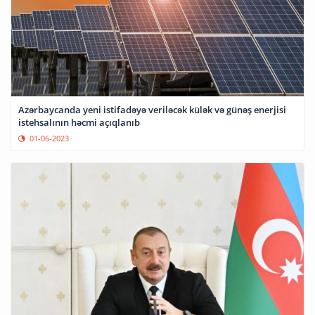
Azərbaycanda yeni istifadəyə veriləcək külək və günəş enerjisi
istehsalının həcmi açıqlanıb
01-06-2023