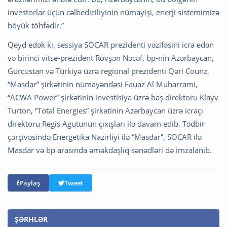
investorlar üçün cəlbediciliyinin nümayişi, enerji sistemimizə
böyük töhfədir.”
Qeyd edək ki, sessiya SOCAR prezidenti vəzifəsini icra edən
və birinci vitse-prezident Rövşən Nəcəf, bp-nin Azərbaycan,
Gürcüstan və Türkiyə üzrə regional prezidenti Qəri Counz,
“Masdar” şirkətinin nümayəndəsi Fauaz Al Muharrami,
“ACWA Power” şirkətinin investisiya üzrə baş direktoru Klayv
Turton, “Total Energies” şirkətinin Azərbaycan üzrə icraçı
direktoru Regis Agutunun çıxışları ilə davam edib. Tədbir
çərçivəsində Energetika Nazirliyi ilə “Masdar”, SOCAR ilə
Masdar və bp arasında əməkdaşlıq sənədləri də imzalanıb.
Paylaş
Tweet
ŞƏRHLƏR