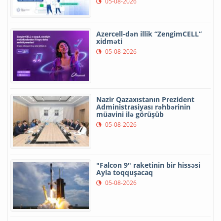
05-08-2026
Azercell-dən illik “ZengimCELL”
xidməti
05-08-2026
Nazir Qazaxıstanın Prezident
Administrasiyası rəhbərinin
müavini ilə görüşüb
05-08-2026
"Falcon 9" raketinin bir hissəsi
Ayla toqquşacaq
05-08-2026