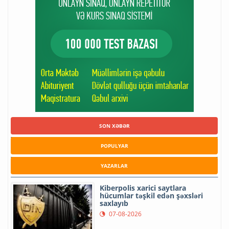
SON XƏBƏR
POPULYAR
YAZARLAR
Kiberpolis xarici saytlara
hücumlar təşkil edən şəxsləri
saxlayıb
07-08-2026