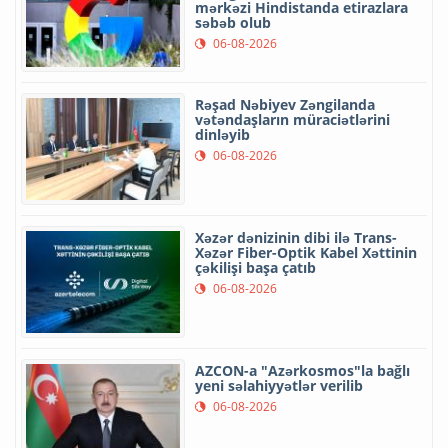
mərkəzi Hindistanda etirazlara
səbəb olub
06-08-2026
Rəşad Nəbiyev Zəngilanda
vətəndaşların müraciətlərini
dinləyib
06-08-2026
Xəzər dənizinin dibi ilə Trans-
Xəzər Fiber-Optik Kabel Xəttinin
çəkilişi başa çatıb
06-08-2026
AZCON-a "Azərkosmos"la bağlı
yeni səlahiyyətlər verilib
06-08-2026