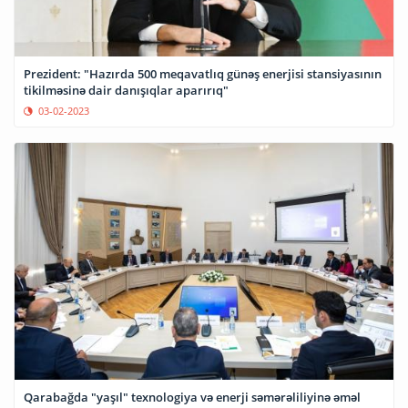
Prezident: "Hazırda 500 meqavatlıq günəş enerjisi stansiyasının
tikilməsinə dair danışıqlar aparırıq"
03-02-2023
Qarabağda "yaşıl" texnologiya və enerji səmərəliliyinə əməl