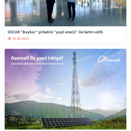
SOCAR "Baykar" şirkətini "yaşıl enerji" ilə təmin edib
30-08-2023