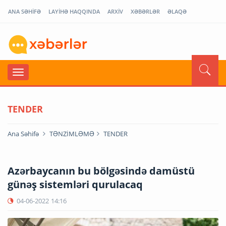
ANA SƏHİFƏ
LAYİHƏ HAQQINDA
ARXİV
XƏBƏRLƏR
ƏLAQƏ
TENDER
Ana Səhifə
TƏNZİMLƏMƏ
TENDER
Azərbaycanın bu bölgəsində damüstü
günəş sistemləri qurulacaq
04-06-2022
14:16