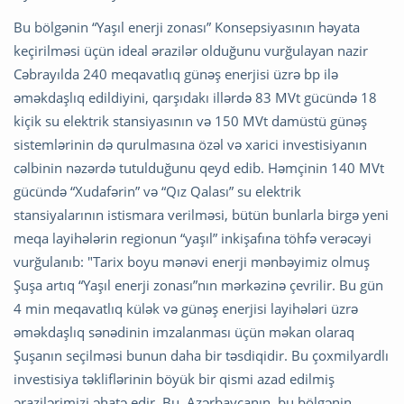
Bu bölgənin “Yaşıl enerji zonası” Konsepsiyasının həyata
keçirilməsi üçün ideal ərazilər olduğunu vurğulayan nazir
Cəbrayılda 240 meqavatlıq günəş enerjisi üzrə bp ilə
əməkdaşlıq edildiyini, qarşıdakı illərdə 83 MVt gücündə 18
kiçik su elektrik stansiyasının və 150 MVt damüstü günəş
sistemlərinin də qurulmasına özəl və xarici investisiyanın
cəlbinin nəzərdə tutulduğunu qeyd edib. Həmçinin 140 MVt
gücündə “Xudafərin” və “Qız Qalası” su elektrik
stansiyalarının istismara verilməsi, bütün bunlarla birgə yeni
meqa layihələrin regionun “yaşıl” inkişafına töhfə verəcəyi
vurğulanıb: "Tarix boyu mənəvi enerji mənbəyimiz olmuş
Şuşa artıq “Yaşıl enerji zonası”nın mərkəzinə çevrilir. Bu gün
4 min meqavatlıq külək və günəş enerjisi layihələri üzrə
əməkdaşlıq sənədinin imzalanması üçün məkan olaraq
Şuşanın seçilməsi bunun daha bir təsdiqidir. Bu çoxmilyardlı
investisiya təkliflərinin böyük bir qismi azad edilmiş
ərazilərimizi əhatə edir. Bu, Azərbaycanın, bu bölgənin