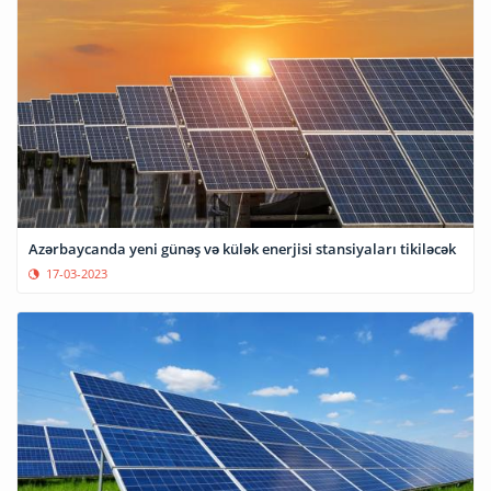
Azərbaycanda yeni günəş və külək enerjisi stansiyaları tikiləcək
17-03-2023