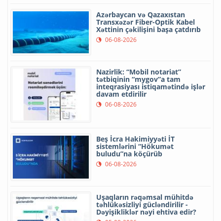
Azərbaycan və Qazaxıstan
Transxəzər Fiber-Optik Kabel
Xəttinin çəkilişini başa çatdırıb
06-08-2026
Nazirlik: “Mobil notariat”
tətbiqinin “mygov”a tam
inteqrasiyası istiqamətində işlər
davam etdirilir
06-08-2026
Beş İcra Hakimiyyəti İT
sistemlərini “Hökumət
buludu”na köçürüb
06-08-2026
Uşaqların rəqəmsal mühitdə
təhlükəsizliyi gücləndirilir -
Dəyişikliklər nəyi ehtiva edir?