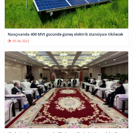
Naxçıvanda 400 MVt gücündə günəş elektrik stansiyası tikiləcək
05-06-2023