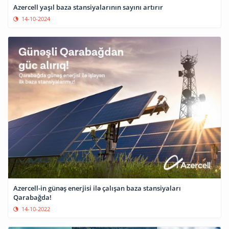
Azercell yaşıl baza stansiyalarının sayını artırır
14-10-2024
Azercell-in günəş enerjisi ilə çalışan baza stansiyaları
Qarabağda!
14-10-2022