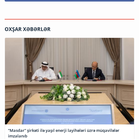
OXŞAR XƏBƏRLƏR
“Masdar” şirkəti ilə yaşıl enerji layihələri üzrə müqavilələr
imzalanıb