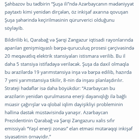
Şahbazov bu tədbirin “Şuşa ili”ndə Azərbaycanın mədəniyyət
paytaxtı kimi yenidən dirçələn, öz inkişaf axarına qovuşan
Şuşa şəhərində keçirilməsinin qürurverici olduğunu
söyləyib.
Bildirilib ki, Qarabağ və Şərqi Zəngəzur iqtisadi rayonlarında
aparılan genişmiqyaslı bərpa-quruculuq prosesi çərçivəsində
20 meqavatlıq elektrik stansiyaları istismara verilib. Bu il
daha 5 stansiya istifadəyə veriləcək. Şuşa da daxil olmaqla
bu ərazilərdə 19 yarımstansiya inşa və bərpa edilib, hazırda
7 yeni yarımstansiya tikilir, 8-nin də inşası planlaşdırılır.
Strateji hədəflər isə daha böyükdür: “Azərbaycan bu
ərazilərin yenidən qurulmasına enerji dayanıqlığı ilə bağlı
müasir çağırışlar və qlobal iqlim dəyişikliyi probleminin
həllinə dəstək müstəvisində yanaşır. Azərbaycan
Prezidentinin Qarabağ və Şərqi Zəngəzuru xalis sıfır
emissiyalı “Yaşıl enerji zonası” elan etməsi mütərəqqi inkişaf
siyasətinin örnəyidir.”