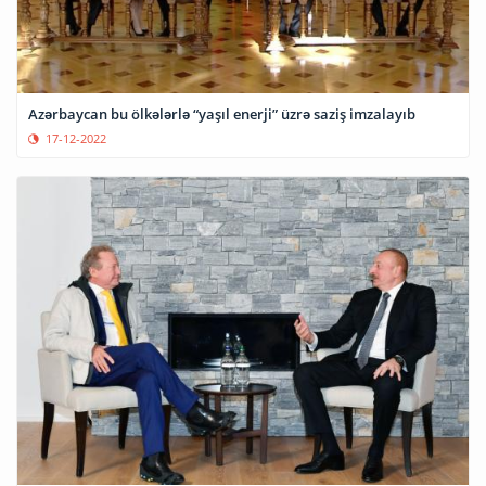
Azərbaycan bu ölkələrlə “yaşıl enerji” üzrə saziş imzalayıb
17-12-2022