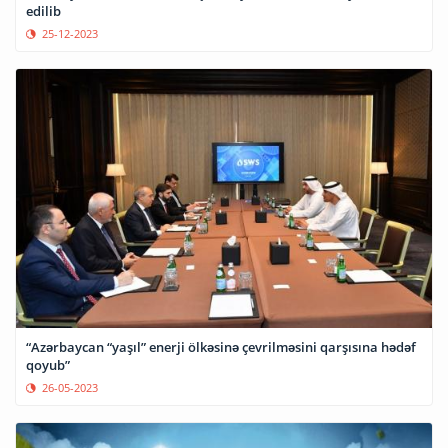
edilib
25-12-2023
“Azərbaycan “yaşıl” enerji ölkəsinə çevrilməsini qarşısına hədəf
qoyub”
26-05-2023