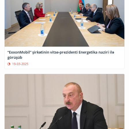
“ExxonMobil” şirkətinin vitse-prezidenti Energetika naziri ilə
görüşüb
19-03-2025