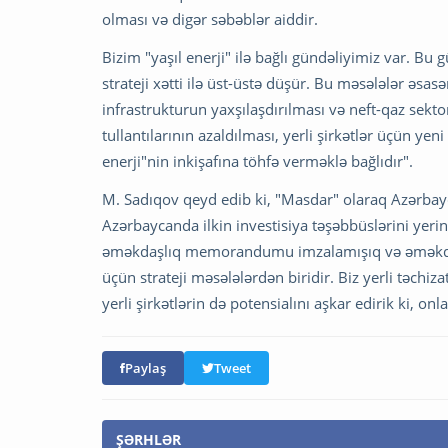
olması və digər səbəblər aiddir.
Bizim "yaşıl enerji" ilə bağlı gündəliyimiz var. B
strateji xətti ilə üst-üstə düşür. Bu məsələlər əs
infrastrukturun yaxşılaşdırılması və neft-qaz sekt
tullantılarının azaldılması, yerli şirkətlər üçün yeni 
enerji"nin inkişafına töhfə verməklə bağlıdır".
M. Sadıqov qeyd edib ki, "Masdar" olaraq Azərbayca
Azərbaycanda ilkin investisiya təşəbbüslərini yer
əməkdaşlıq memorandumu imzalamışıq və əməkdaş
üçün strateji məsələlərdən biridir. Biz yerli təchiz
yerli şirkətlərin də potensialını aşkar edirik ki, on
Paylaş
Tweet
ŞƏRHLƏR