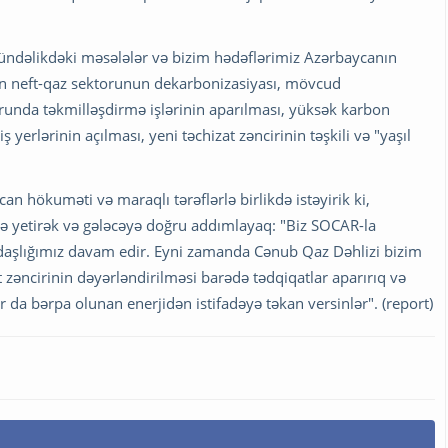
u gündəlikdəki məsələlər və bizim hədəflərimiz Azərbaycanın
asən neft-qaz sektorunun dekarbonizasiyası, mövcud
orunda təkmilləşdirmə işlərinin aparılması, yüksək karbon
iş yerlərinin açılması, yeni təchizat zəncirinin təşkili və "yaşıl
n hökuməti və maraqlı tərəflərlə birlikdə istəyirik ki,
inə yetirək və gələcəyə doğru addımlayaq: "Biz SOCAR-la
lığımız davam edir. Eyni zamanda Cənub Qaz Dəhlizi bizim
at zəncirinin dəyərləndirilməsi barədə tədqiqatlar aparırıq və
lar da bərpa olunan enerjidən istifadəyə təkan versinlər". (report)