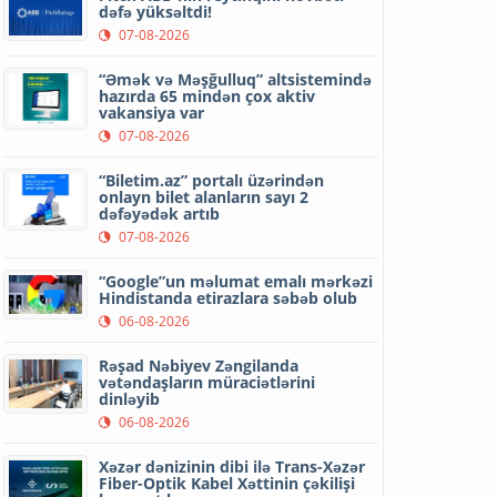
dəfə yüksəltdi!
07-08-2026
“Əmək və Məşğulluq” altsistemində
hazırda 65 mindən çox aktiv
vakansiya var
07-08-2026
“Biletim.az” portalı üzərindən
onlayn bilet alanların sayı 2
dəfəyədək artıb
07-08-2026
“Google”un məlumat emalı mərkəzi
Hindistanda etirazlara səbəb olub
06-08-2026
Rəşad Nəbiyev Zəngilanda
vətəndaşların müraciətlərini
dinləyib
06-08-2026
Xəzər dənizinin dibi ilə Trans-Xəzər
Fiber-Optik Kabel Xəttinin çəkilişi