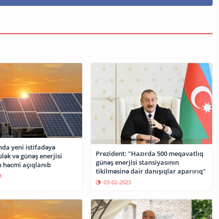
da yeni istifadəyə
Prezident: "Hazırda 500 meqavatlıq
ülək və günəş enerjisi
günəş enerjisi stansiyasının
n həcmi açıqlanıb
tikilməsinə dair danışıqlar aparırıq"
3
03-02-2023