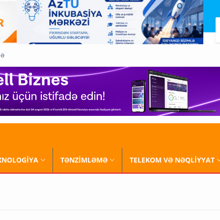
QƏ
XNOLOGİYA
TƏNZİMLƏMƏ
TELEKOM VƏ NƏQLİYYAT