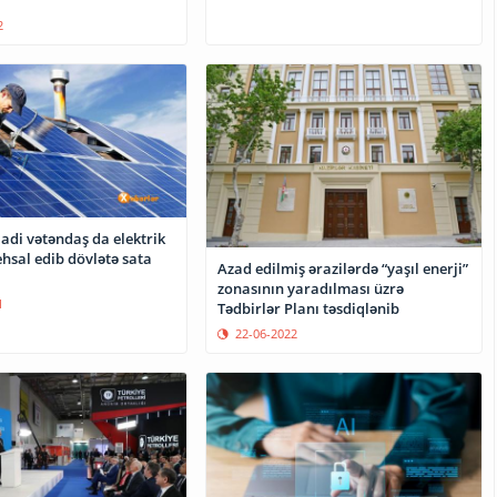
2
adi vətəndaş da elektrik
tehsal edib dövlətə sata
Azad edilmiş ərazilərdə “yaşıl enerji”
zonasının yaradılması üzrə
1
Tədbirlər Planı təsdiqlənib
22-06-2022