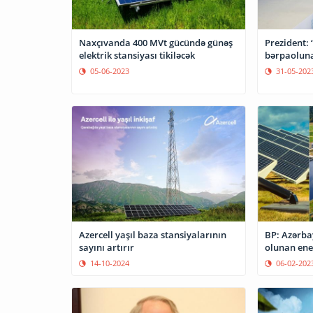
Naxçıvanda 400 MVt gücündə günəş
Prezident:
elektrik stansiyası tikiləcək
bərpaolunan
05-06-2023
31-05-202
Azercell yaşıl baza stansiyalarının
BP: Azərba
sayını artırır
olunan ener
14-10-2024
06-02-202