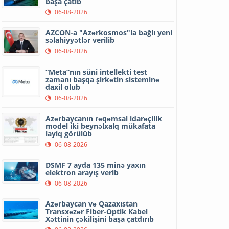
başa çatıb
06-08-2026
AZCON-a "Azərkosmos"la bağlı yeni
səlahiyyətlər verilib
06-08-2026
“Meta”nın süni intellekti test
zamanı başqa şirkətin sisteminə
daxil olub
06-08-2026
Azərbaycanın rəqəmsal idarəçilik
model iki beynəlxalq mükafata
layiq görülüb
06-08-2026
DSMF 7 ayda 135 minə yaxın
elektron arayış verib
06-08-2026
Azərbaycan və Qazaxıstan
Transxəzər Fiber-Optik Kabel
Xəttinin çəkilişini başa çatdırıb