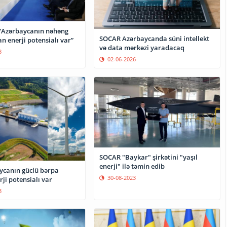
 “Azərbaycanın nəhəng
SOCAR Azərbaycanda süni intellekt
 enerji potensialı var”
və data mərkəzi yaradacaq
3
02-06-2026
SOCAR "Baykar" şirkətini "yaşıl
enerji" ilə təmin edib
ycanın güclü bərpa
30-08-2023
ji potensialı var
3