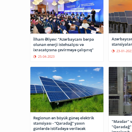
Azərbaycan
İlham Əliyev: “Azərbaycanı bərpa
stansiyalar
olunan enerji istehsalçısı və
ixracatçısına çevirməyə çalışırıq”
23-01-202
25-04-2023
Regionun ən böyük günəş elektrik
"Masdar" və
stansiyası - “Qaradağ” yaxın
"Qaradağ" 
günlərdə istifadəyə veriləcək
imzalanıb