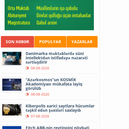
SON XƏBƏR
POPULYAR
YAZARLAR
Danimarka məktəblərdə süni
intellektdən istifadəyə nəzarəti
sərtləşdirir
08-08-2026
“Azərkosmos”un KOSMİK
Akademiyası mükafata layiq
görülüb
08-08-2026
Kiberpolis xarici saytlara hücumlar
təşkil edən şəxsləri saxlayıb
07-08-2026
Fitch ABB-nin reytinqini növbəti