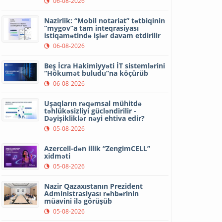
06-08-2026
Nazirlik: “Mobil notariat” tətbiqinin
“mygov”a tam inteqrasiyası
istiqamətində işlər davam etdirilir
06-08-2026
Beş İcra Hakimiyyəti İT sistemlərini
“Hökumət buludu”na köçürüb
06-08-2026
Uşaqların rəqəmsal mühitdə
təhlükəsizliyi gücləndirilir -
Dəyişikliklər nəyi ehtiva edir?
05-08-2026
Azercell-dən illik “ZengimCELL”
xidməti
05-08-2026
Nazir Qazaxıstanın Prezident
Administrasiyası rəhbərinin
müavini ilə görüşüb
05-08-2026