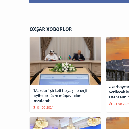
OXŞAR XƏBƏRLƏR
Azərbaycan
“Masdar” şirkəti ilə yaşıl enerji
veriləcək k
layihələri üzrə müqavilələr
istehsalını
imzalanıb
01-06-202
04-06-2024