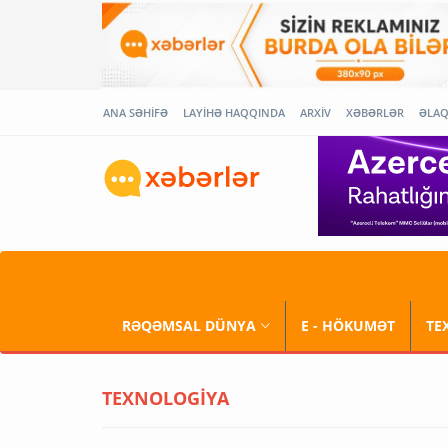
ANA SƏHİFƏ
LAYİHƏ HAQQINDA
ARXİV
XƏBƏRLƏR
ƏLA
RƏQƏMSAL DÜNYA
E - HÖKUMƏT
TE
TEXNOLOGİYA