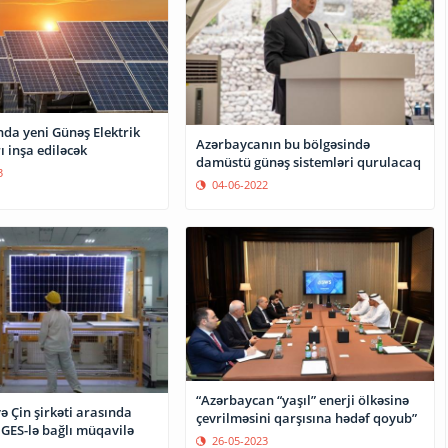
da yeni Günəş Elektrik
Azərbaycanın bu bölgəsində
ı inşa ediləcək
damüstü günəş sistemləri qurulacaq
3
04-06-2022
“Azərbaycan “yaşıl” enerji ölkəsinə
 Çin şirkəti arasında
çevrilməsini qarşısına hədəf qoyub”
GES-lə bağlı müqavilə
26-05-2023