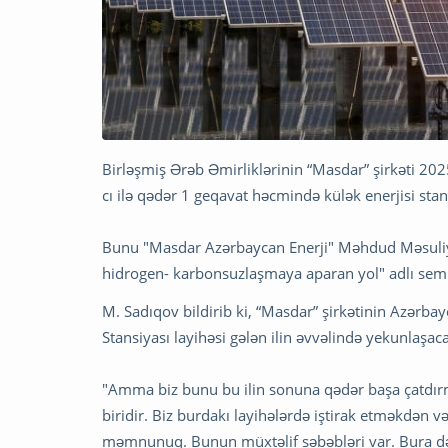
Birləşmiş Ərəb Əmirliklərinin “Masdar” şirkəti 2
cı ilə qədər 1 geqavat həcmində külək enerjisi stans
Bunu "Masdar Azərbaycan Enerji" Məhdud Məsuliyy
hidrogen- karbonsuzlaşmaya aparan yol" adlı sem
M. Sadıqov bildirib ki, “Masdar” şirkətinin Azərba
Stansiyası layihəsi gələn ilin əvvəlində yekunlaşac
"Amma biz bunu bu ilin sonuna qədər başa çatdırm
biridir. Biz burdakı layihələrdə iştirak etməkdən 
məmnunuq. Bunun müxtəlif səbəbləri var. Bura də