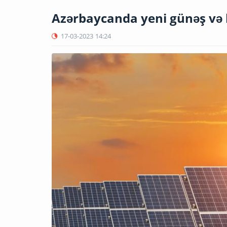
Azərbaycanda yeni günəş və kü
17-03-2023
14:24