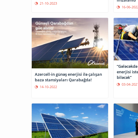
21-10-2023
16-06-202
“Gələcəkdə 
enerjisi is
Azercell-in günəş enerjisi ilə çalışan
biləcək”
baza stansiyaları Qarabağda!
03-04-202
14-10-2022