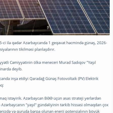
025-ci ilə qədər Azərbaycanda 1 geqavat həcmində günəş, 2026-
iyalarının tikilməsi planlaşdırır.
ətli Cəmiyyətinin ölkə meneceri Murad Sadıqov "Yaşıl
inarda deyib.
ycanda inşa etdiyi Qaradağ Günəş Fotovoltaik (PV) Elektrik
aq:
aq istəyirik. Azərbaycan BƏƏ üçün əsas strateji yerlərdən
və Azərbaycanın "yaşıl" gündəliyinin tərkib hissəsi olmaqdan çox
nizdə və quruda bərpa olunan enerji potensialının böyük