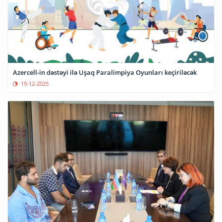
Azercell-in dəstəyi ilə Uşaq Paralimpiya Oyunları keçiriləcək
19-12-2025