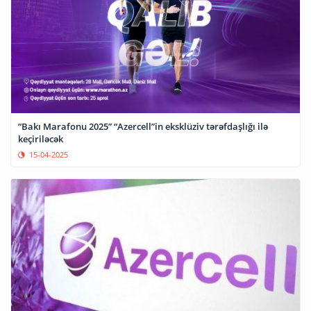
“Bakı Marafonu 2025” “Azercell”in eksklüziv tərəfdaşlığı ilə
keçiriləcək
15-04-2025