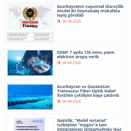
Azərbaycanın rəqəmsal idarəçilik
model iki beynəlxalq mükafata
layiq görülüb
06-08-2026
DSMF 7 ayda 135 minə yaxın
elektron arayış verib
06-08-2026
Azərbaycan və Qazaxıstan
Transxəzər Fiber-Optik Kabel
Xəttinin çəkilişini başa çatdırıb
06-08-2026
Nazirlik: “Mobil notariat”
tətbiqinin “mygov”a tam
inteqrasiyası istiqamətində işlər