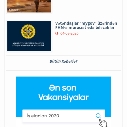
Vətəndaşlar “mygov” üzərindən
FHN-ə müraciət edə biləcəklər
04-08-2026
Bütün xəbərlər