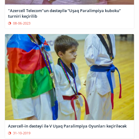
"Azercell Telecom"un dəstəyilə “Uşaq Paralimpiya kuboku”
turniri keçirilib
08-06-2023
Azercell-in dəstəyi ilə V Uşaq Paralimpiya Oyunları keçiriləcək
31-10-2019