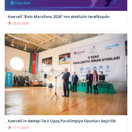
Azercell “Bakı Marafonu 2026”-nın eksklüziv tərəfdaşıdır
25-02-2026
Azercell-in dəstəyi ilə II Uşaq Paralimpiya Oyunları keçirilib
11-11-2016