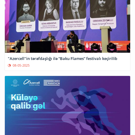
"Azercell"in tərəfdaşlığı ilə “Baku Flames” festivalı keçirilib
08-05-2025