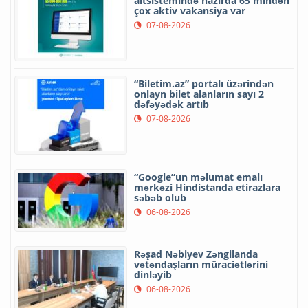
altsistemində hazırda 65 mindən
çox aktiv vakansiya var
07-08-2026
“Biletim.az” portalı üzərindən
onlayn bilet alanların sayı 2
dəfəyədək artıb
07-08-2026
“Google”un məlumat emalı
mərkəzi Hindistanda etirazlara
səbəb olub
06-08-2026
Rəşad Nəbiyev Zəngilanda
vətəndaşların müraciətlərini
dinləyib
06-08-2026