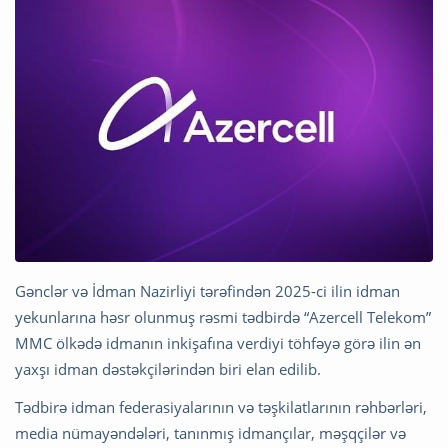
Gənclər və İdman Nazirliyi tərəfindən 2025-ci ilin idman
yekunlarına həsr olunmuş rəsmi tədbirdə “Azercell Telekom”
MMC ölkədə idmanın inkişafına verdiyi töhfəyə görə ilin ən
yaxşı idman dəstəkçilərindən biri elan edilib.
Tədbirə idman federasiyalarının və təşkilatlarının rəhbərləri,
media nümayəndələri, tanınmış idmançılar, məşqçilər və