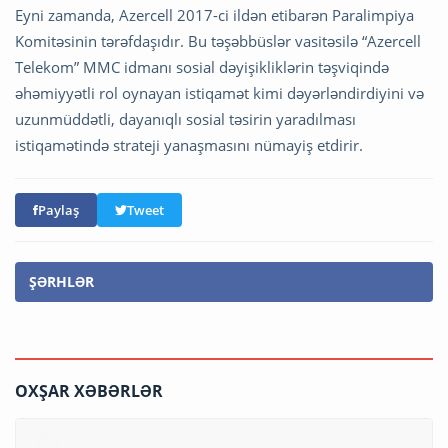
Eyni zamanda, Azercell 2017-ci ildən etibarən Paralimpiya
Komitəsinin tərəfdaşıdır. Bu təşəbbüslər vasitəsilə “Azercell
Telekom” MMC idmanı sosial dəyişikliklərin təşviqində
əhəmiyyətli rol oynayan istiqamət kimi dəyərləndirdiyini və
uzunmüddətli, dayanıqlı sosial təsirin yaradılması
istiqamətində strateji yanaşmasını nümayiş etdirir.
Paylaş
Tweet
ŞƏRHLƏR
OXŞAR XƏBƏRLƏR