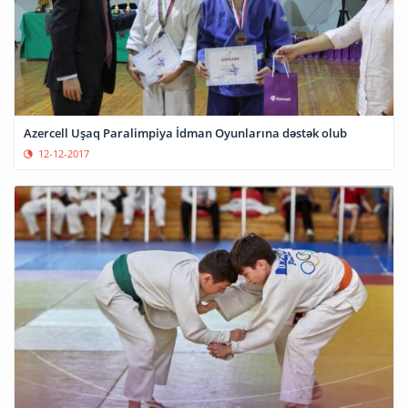
Azercell Uşaq Paralimpiya İdman Oyunlarına dəstək olub
12-12-2017