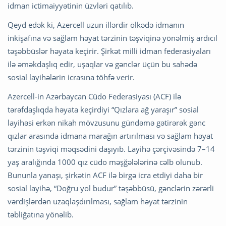
idman ictimaiyyətinin üzvləri qatılıb.
Qeyd edək ki, Azercell uzun illərdir ölkədə idmanın
inkişafına və sağlam həyat tərzinin təşviqinə yönəlmiş ardıcıl
təşəbbüslər həyata keçirir. Şirkət milli idman federasiyaları
ilə əməkdaşlıq edir, uşaqlar və gənclər üçün bu sahədə
sosial layihələrin icrasına töhfə verir.
Azercell-in Azərbaycan Cüdo Federasiyası (ACF) ilə
tərəfdaşlıqda həyata keçirdiyi “Qızlara ağ yaraşır” sosial
layihəsi erkən nikah mövzusunu gündəmə gətirərək gənc
qızlar arasında idmana marağın artırılması və sağlam həyat
tərzinin təşviqi məqsədini daşıyıb. Layihə çərçivəsində 7–14
yaş aralığında 1000 qız cüdo məşğələlərinə cəlb olunub.
Bununla yanaşı, şirkətin ACF ilə birgə icra etdiyi daha bir
sosial layihə, “Doğru yol budur” təşəbbüsü, gənclərin zərərli
vərdişlərdən uzaqlaşdırılması, sağlam həyat tərzinin
təbliğatına yönəlib.