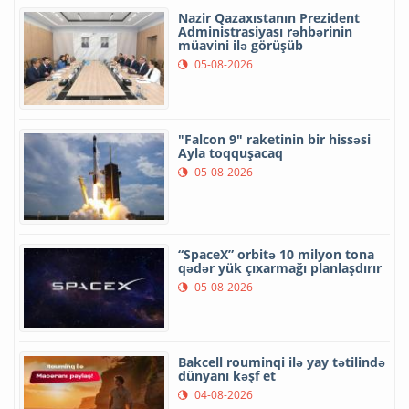
Nazir Qazaxıstanın Prezident
Administrasiyası rəhbərinin
müavini ilə görüşüb
05-08-2026
"Falcon 9" raketinin bir hissəsi
Ayla toqquşacaq
05-08-2026
“SpaceX” orbitə 10 milyon tona
qədər yük çıxarmağı planlaşdırır
05-08-2026
Bakcell rouminqi ilə yay tətilində
dünyanı kəşf et
04-08-2026