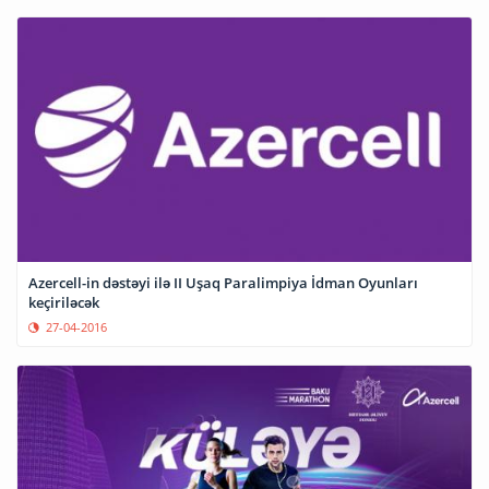
Azercell-in dəstəyi ilə II Uşaq Paralimpiya İdman Oyunları
keçiriləcək
27-04-2016