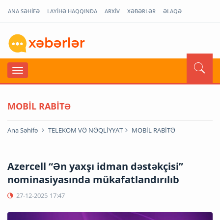
ANA SƏHİFƏ
LAYİHƏ HAQQINDA
ARXİV
XƏBƏRLƏR
ƏLAQƏ
MOBİL RABİTƏ
Ana Səhifə
TELEKOM VƏ NƏQLİYYAT
MOBİL RABİTƏ
Azercell “Ən yaxşı idman dəstəkçisi”
nominasiyasında mükafatlandırılıb
27-12-2025
17:47