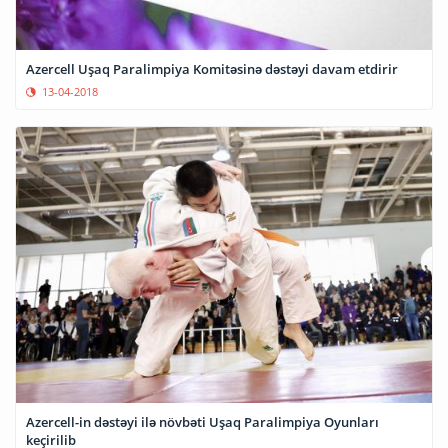
Azercell Uşaq Paralimpiya Komitəsinə dəstəyi davam etdirir
13-04-2018
Azercell-in dəstəyi ilə növbəti Uşaq Paralimpiya Oyunları
keçirilib