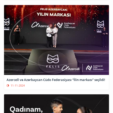
Azercell və Azərbaycan Cüdo Federasiyası “İlin markası” seçildi!
11-11-2024