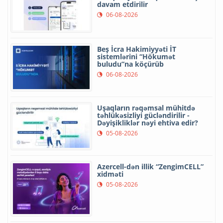
davam etdirilir
06-08-2026
Beş İcra Hakimiyyəti İT
sistemlərini “Hökumət
buludu”na köçürüb
06-08-2026
Uşaqların rəqəmsal mühitdə
təhlükəsizliyi gücləndirilir -
Dəyişikliklər nəyi ehtiva edir?
05-08-2026
Azercell-dən illik “ZengimCELL”
xidməti
05-08-2026