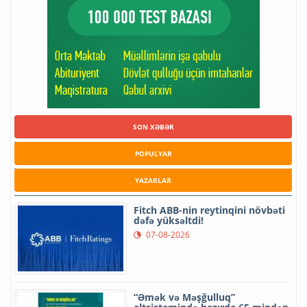
SON XƏBƏR
POPULYAR
YAZARLAR
Fitch ABB-nin reytinqini növbəti
dəfə yüksəltdi!
07-08-2026
“Əmək və Məşğulluq”