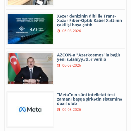
Xəzər dənizinin dibi ilə Trans-
Xəzər Fiber-Optik Kabel Xəttinin
çəkilişi başa çatıb
06-08-2026
AZCON-a "Azərkosmos"la bağlı
yeni səlahiyyətlər verilib
06-08-2026
“Meta”nın süni intellekti test
zamanı başqa şirkətin sisteminə
daxil olub
06-08-2026