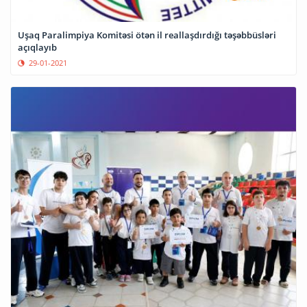
Uşaq Paralimpiya Komitəsi ötən il reallaşdırdığı təşəbbüsləri
açıqlayıb
29-01-2021