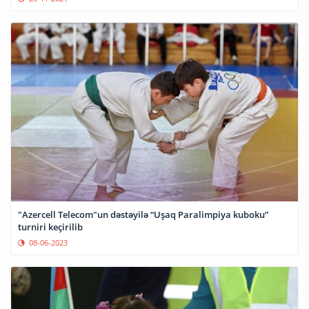
"Azercell Telecom"un dəstəyilə “Uşaq Paralimpiya kuboku”
turniri keçirilib
08-06-2023