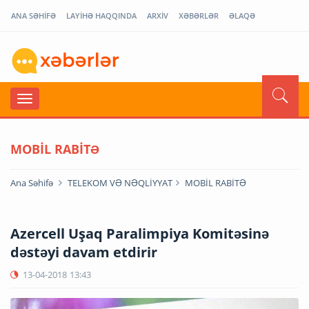
ANA SƏHİFƏ
LAYİHƏ HAQQINDA
ARXİV
XƏBƏRLƏR
ƏLAQƏ
MOBİL RABİTƏ
Ana Səhifə
TELEKOM VƏ NƏQLİYYAT
MOBİL RABİTƏ
Azercell Uşaq Paralimpiya Komitəsinə
dəstəyi davam etdirir
13-04-2018
13:43