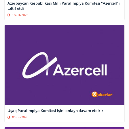
Azərbaycan Respublikası Milli Paralimpiya Komitəsi "Azercell"i
təltif etdi
18-01-2023
Uşaq Paralimpiya Komitəsi işini onlayn davam etdirir
01-05-2020