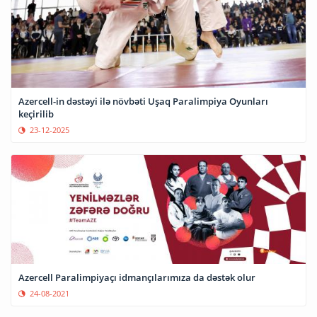
Azercell-in dəstəyi ilə növbəti Uşaq Paralimpiya Oyunları
keçirilib
23-12-2025
Azercell Paralimpiyaçı idmançılarımıza da dəstək olur
24-08-2021