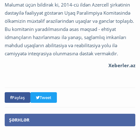
Məlumat üçün bildirək ki, 2014-cü ildən Azercell şirkətinin
dəstəyilə fəaliyyət göstərən Uşaq Paralimpiya Komitəsində
ölkəmizin müxtəlif ərazilərindən uşaqlar və gənclər toplaşıb.
Bu komitənin yaradılmasında əsas məqsəd - ehtiyat
idmançıların hazırlanması ilə yanaşı, saglamlıq imkanları
məhdud uşaqların abilitasiya və reabilitasiya yolu ilə
cəmiyyətə inteqrasiya olunmasına dəstək verməkdir.
Xeberler.az
Paylaş
Tweet
ŞƏRHLƏR