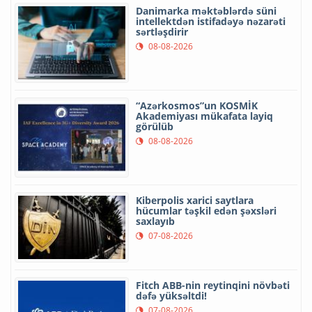
Danimarka məktəblərdə süni
intellektdən istifadəyə nəzarəti
sərtləşdirir
08-08-2026
“Azərkosmos”un KOSMİK
Akademiyası mükafata layiq
görülüb
08-08-2026
Kiberpolis xarici saytlara
hücumlar təşkil edən şəxsləri
saxlayıb
07-08-2026
Fitch ABB-nin reytinqini növbəti
dəfə yüksəltdi!
07-08-2026