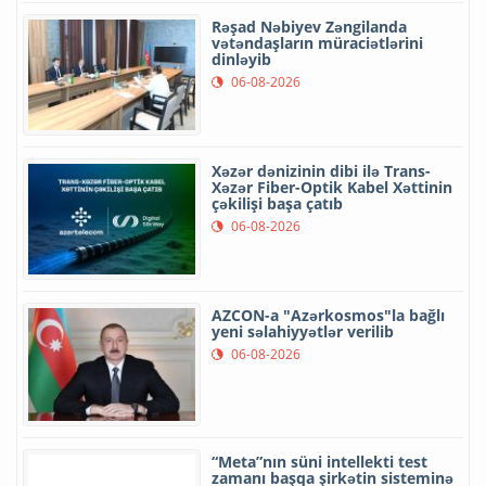
Rəşad Nəbiyev Zəngilanda
vətəndaşların müraciətlərini
dinləyib
06-08-2026
Xəzər dənizinin dibi ilə Trans-
Xəzər Fiber-Optik Kabel Xəttinin
çəkilişi başa çatıb
06-08-2026
AZCON-a "Azərkosmos"la bağlı
yeni səlahiyyətlər verilib
06-08-2026
“Meta”nın süni intellekti test
zamanı başqa şirkətin sisteminə