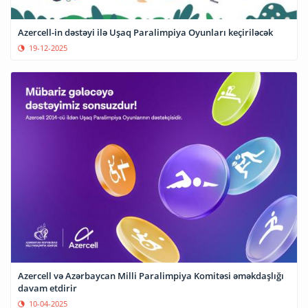
Azercell-in dəstəyi ilə Uşaq Paralimpiya Oyunları keçiriləcək
19-12-2025
Azercell və Azərbaycan Milli Paralimpiya Komitəsi əməkdaşlığı
davam etdirir
10-04-2025