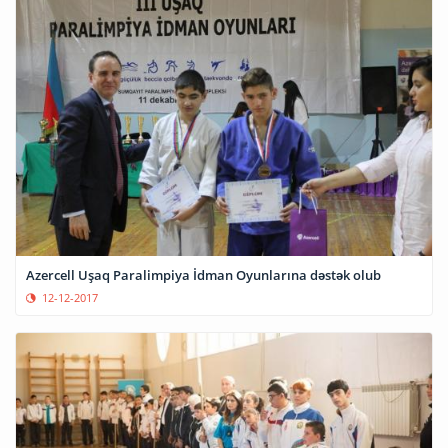
Azercell Uşaq Paralimpiya İdman Oyunlarına dəstək olub
12-12-2017