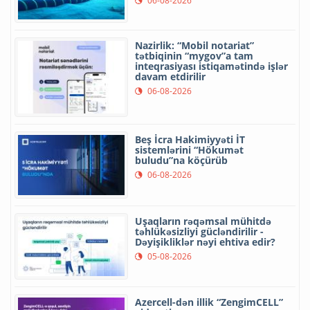
06-08-2026
Nazirlik: “Mobil notariat”
tətbiqinin “mygov”a tam
inteqrasiyası istiqamətində işlər
davam etdirilir
06-08-2026
Beş İcra Hakimiyyəti İT
sistemlərini “Hökumət
buludu”na köçürüb
06-08-2026
Uşaqların rəqəmsal mühitdə
təhlükəsizliyi gücləndirilir -
Dəyişikliklər nəyi ehtiva edir?
05-08-2026
Azercell-dən illik “ZengimCELL”