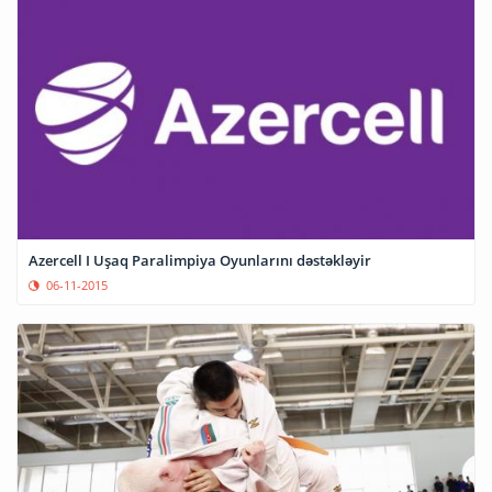
Azercell I Uşaq Paralimpiya Oyunlarını dəstəkləyir
06-11-2015