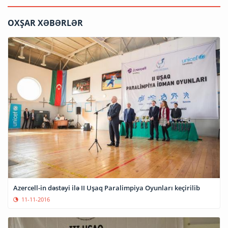
OXŞAR XƏBƏRLƏR
Azercell-in dəstəyi ilə II Uşaq Paralimpiya Oyunları keçirilib
11-11-2016