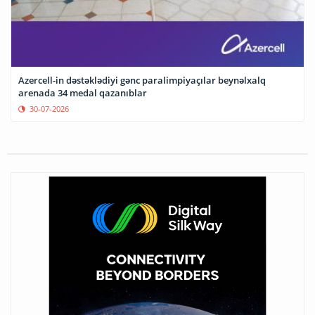
Azercell-in dəstəklədiyi gənc paralimpiyaçılar beynəlxalq
arenada 34 medal qazanıblar
30-07-2026