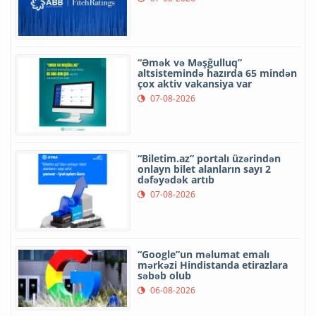
“Əmək və Məşğulluq”
altsistemində hazırda 65 mindən
çox aktiv vakansiya var
07-08-2026
“Biletim.az” portalı üzərindən
onlayn bilet alanların sayı 2
dəfəyədək artıb
07-08-2026
“Google”un məlumat emalı
mərkəzi Hindistanda etirazlara
səbəb olub
06-08-2026