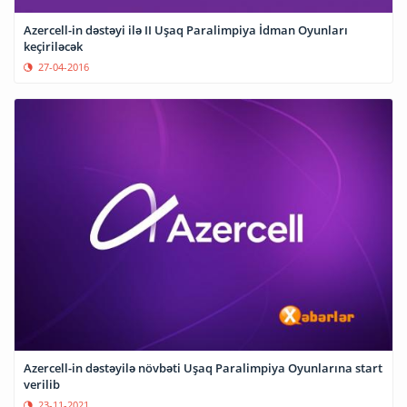
Azercell-in dəstəyi ilə II Uşaq Paralimpiya İdman Oyunları
keçiriləcək
27-04-2016
Azercell-in dəstəyilə növbəti Uşaq Paralimpiya Oyunlarına start
verilib
23-11-2021