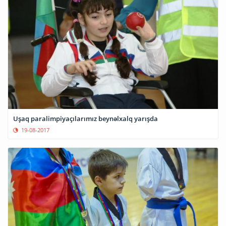
Uşaq paralimpiyaçılarımız beynəlxalq yarışda
19-08-2017