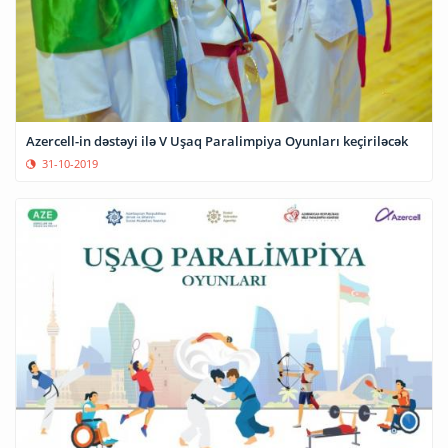
Azercell-in dəstəyi ilə V Uşaq Paralimpiya Oyunları keçiriləcək
31-10-2019