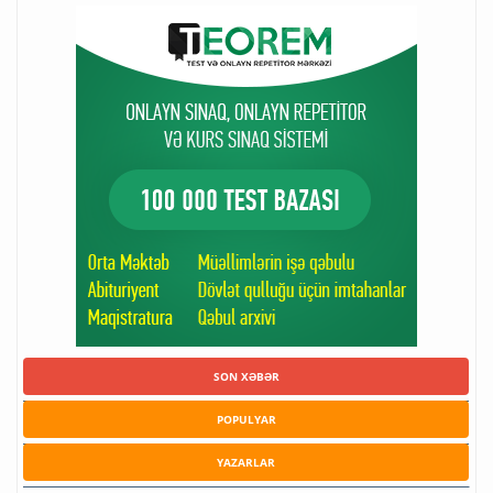
SON XƏBƏR
POPULYAR
YAZARLAR