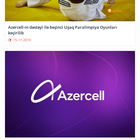
Azercell-in dəstəyi ilə beşinci Uşaq Paralimpiya Oyunları
keçirilib
15-11-2019