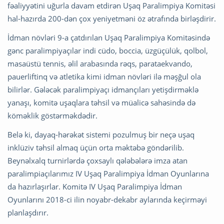
fəaliyyətini uğurla davam etdirən Uşaq Paralimpiya Komitəsi
hal-hazırda 200-dən çox yeniyetməni öz ətrafında birləşdirir.
İdman növləri 9-a çatdırılan Uşaq Paralimpiya Komitəsində
gənc paralimpiyaçılar indi cüdo, boccia, üzgüçülük, qolbol,
masaüstü tennis, əlil arabasında rəqs, parataekvando,
pauerliftinq və atletika kimi idman növləri ilə məşğul ola
bilirlər. Gələcək paralimpiyaçı idmançıları yetişdirməklə
yanaşı, komitə uşaqlara təhsil və müalicə sahəsində də
köməklik göstərməkdədir.
Belə ki, dayaq-hərəkət sistemi pozulmuş bir neçə uşaq
inklüziv təhsil almaq üçün orta məktəbə göndərilib.
Beynəlxalq turnirlərdə çoxsaylı qələbələrə imza atan
paralimpiaçılarımız IV Uşaq Paralimpiya İdman Oyunlarına
da hazırlaşırlar. Komitə IV Uşaq Paralimpiya İdman
Oyunlarını 2018-ci ilin noyabr-dekabr aylarında keçirməyi
planlaşdırır.