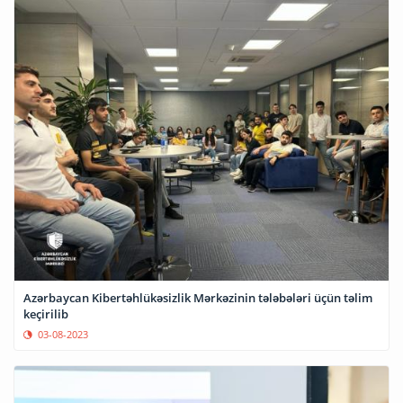
Azərbaycan Kibertəhlükəsizlik Mərkəzinin tələbələri üçün təlim
keçirilib
03-08-2023