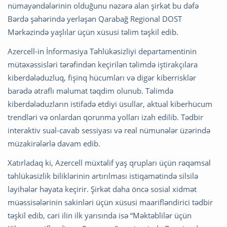
nümayəndələrinin olduğunu nəzərə alan şirkət bu dəfə
Bərdə şəhərində yerləşən Qarabağ Regional DOST
Mərkəzində yaşlılar üçün xüsusi təlim təşkil edib.
Azercell-in İnformasiya Təhlükəsizliyi departamentinin
mütəxəssisləri tərəfindən keçirilən təlimdə iştirakçılara
kiberdələduzluq, fişinq hücumları və digər kiberrisklər
barədə ətraflı məlumat təqdim olunub. Təlimdə
kiberdələduzların istifadə etdiyi üsullar, aktual kiberhücum
trendləri və onlardan qorunma yolları izah edilib. Tədbir
interaktiv sual-cavab sessiyası və real nümunələr üzərində
müzakirələrlə davam edib.
Xatırladaq ki, Azercell müxtəlif yaş qrupları üçün rəqəmsal
təhlükəsizlik biliklərinin artırılması istiqamətində silsilə
layihələr həyata keçirir. Şirkət daha öncə sosial xidmət
müəssisələrinin sakinləri üçün xüsusi maarifləndirici tədbir
təşkil edib, cari ilin ilk yarısında isə “Məktəblilər üçün