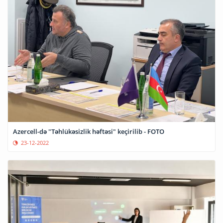
Azercell-də "Təhlükəsizlik həftəsi" keçirilib - FOTO
23-12-2022