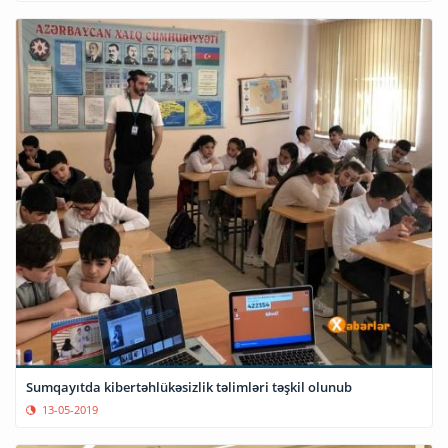
Sumqayıtda kibertəhlükəsizlik təlimləri təşkil olunub
13-05-2019