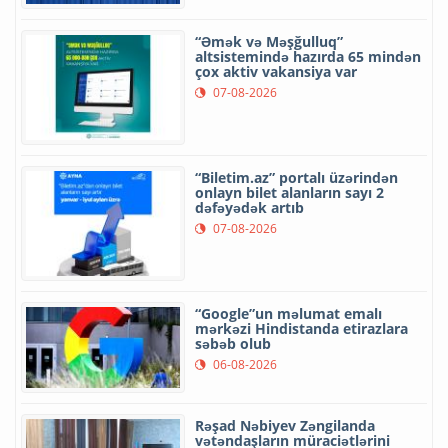
“Əmək və Məşğulluq”
altsistemində hazırda 65 mindən
çox aktiv vakansiya var
07-08-2026
“Biletim.az” portalı üzərindən
onlayn bilet alanların sayı 2
dəfəyədək artıb
07-08-2026
“Google”un məlumat emalı
mərkəzi Hindistanda etirazlara
səbəb olub
06-08-2026
Rəşad Nəbiyev Zəngilanda
vətəndaşların müraciətlərini