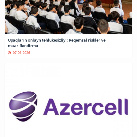
Uşaqların onlayn təhlükəsizliyi: Rəqəmsal risklər və
maarifləndirmə
07-01-2026