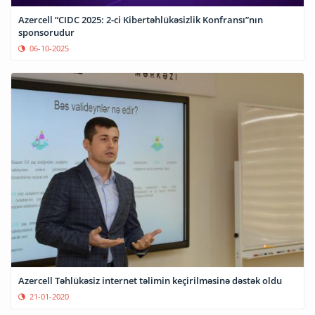
Azercell “CIDC 2025: 2-ci Kibertəhlükəsizlik Konfransı”nın
sponsorudur
06-10-2025
Azercell Təhlükəsiz internet təlimin keçirilməsinə dəstək oldu
21-01-2020