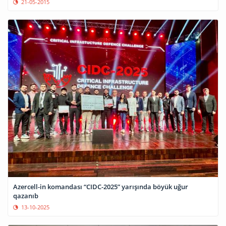
21-05-2015
Azercell-in komandası “CIDC-2025” yarışında böyük uğur
qazanıb
13-10-2025