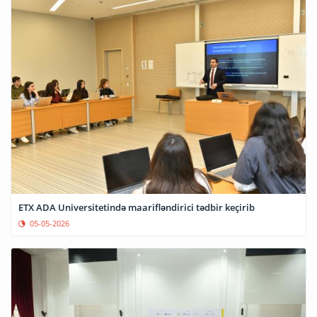
ETX ADA Universitetində maarifləndirici tədbir keçirib
05-05-2026