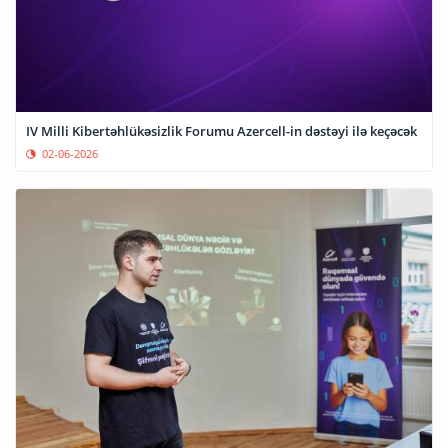
IV Milli Kibertəhlükəsizlik Forumu Azercell-in dəstəyi ilə keçəcək
02-06-2026