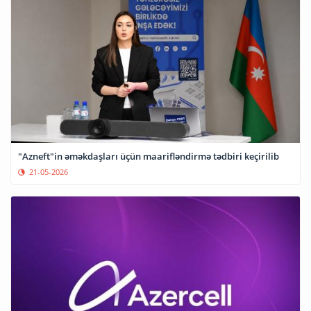
"Azneft"in əməkdaşları üçün maarifləndirmə tədbiri keçirilib
21-05-2026