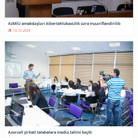
AzMİU əməkdaşları kibertəhlükəsizlik üzrə maarifləndirilib
13-12-2024
Azercell şirkəti tələbələrə media təlimi keçib