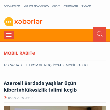
ANA SƏHİFƏ
LAYİHƏ HAQQINDA
ARXİV
XƏBƏRLƏR
ƏLAQƏ
MOBİL RABİTƏ
Ana Səhifə
TELEKOM VƏ NƏQLİYYAT
MOBİL RABİTƏ
Azercell Bərdədə yaşlılar üçün
kibertəhlükəsizlik təlimi keçib
05-09-2025
08:19