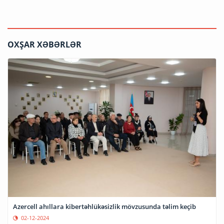
OXŞAR XƏBƏRLƏR
Azercell ahıllara kibertəhlükəsizlik mövzusunda təlim keçib
02-12-2024