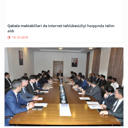
Qəbələ məktəbliləri də internet təhlükəsizliyi haqqında təlim
aldı
19-10-2018