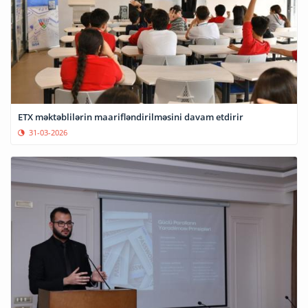
ETX məktəblilərin maarifləndirilməsini davam etdirir
31-03-2026