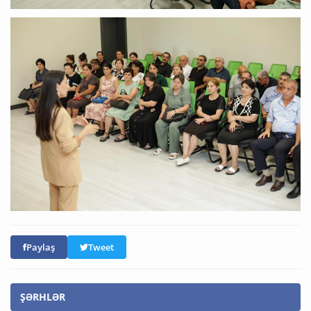
Paylaş
Tweet
ŞƏRHLƏR