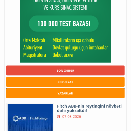
SON XƏBƏR
POPULYAR
YAZARLAR
Fitch ABB-nin reytinqini növbəti
dəfə yüksəltdi!
07-08-2026