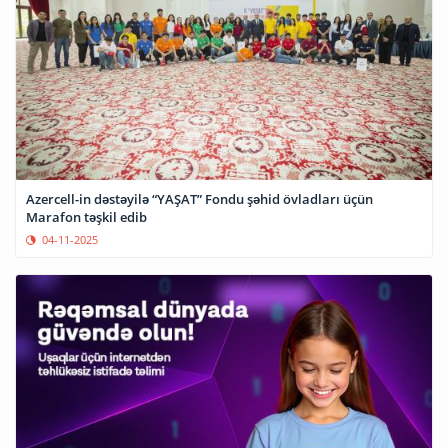
Azercell-in dəstəyilə “YAŞAT” Fondu şəhid övladları üçün
Marafon təşkil edib
04-11-2025