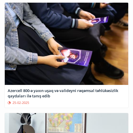
Azercell 800-ə yaxın uşaq və valideyni rəqəmsal təhlükəsizlik
qaydaları ilə tanış edib
25-02-2025