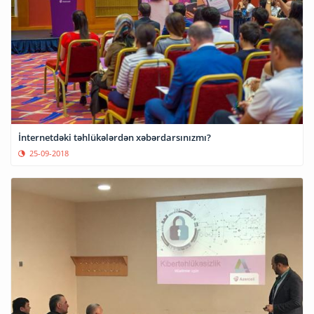
İnternetdəki təhlükələrdən xəbərdarsınızmı?
25-09-2018