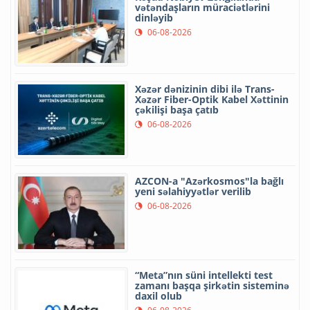
vətəndaşların müraciətlərini
dinləyib
06-08-2026
Xəzər dənizinin dibi ilə Trans-
Xəzər Fiber-Optik Kabel Xəttinin
çəkilişi başa çatıb
06-08-2026
AZCON-a "Azərkosmos"la bağlı
yeni səlahiyyətlər verilib
06-08-2026
“Meta”nın süni intellekti test
zamanı başqa şirkətin sisteminə
daxil olub