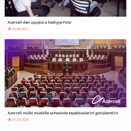
Azercell-dən uşaqlara hədiyyə-Foto
02-06-2017
Azercell mülki müdafiə sahəsində təşəbbüslərini genişləndirir
07-03-2025