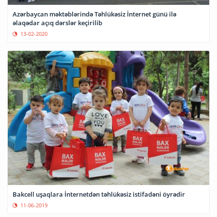
Azərbaycan məktəblərində Təhlükəsiz İnternet günü ilə
əlaqədar açıq dərslər keçirilib
13-02-2020
Bakcell uşaqlara İnternetdən təhlükəsiz istifadəni öyrədir
11-06-2019