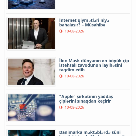
İnternet qiymətləri niyə
bahalaşır? – Müsahibə
10-08-2026
İlon Mask dünyanın ən böyük çip
istehsalı zavodunun layihəsini
təqdim edib
10-08-2026
"Apple" şirkətinin yaddaş
çiplərini sınaqdan keçirir
10-08-2026
Danimarka məktəblərdə süni