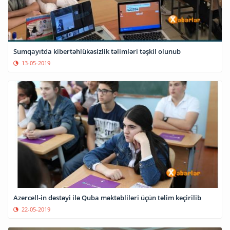
Sumqayıtda kibertəhlükəsizlik təlimləri təşkil olunub
13-05-2019
Azercell-in dəstəyi ilə Quba məktəbliləri üçün təlim keçirilib
22-05-2019