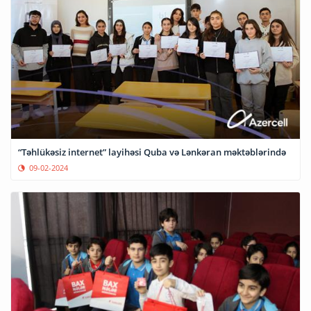
“Təhlükəsiz internet” layihəsi Quba və Lənkəran məktəblərində
09-02-2024