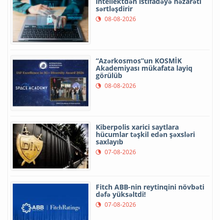
intellektdən istifadəyə nəzarəti
sərtləşdirir
08-08-2026
“Azərkosmos”un KOSMİK
Akademiyası mükafata layiq
görülüb
08-08-2026
Kiberpolis xarici saytlara
hücumlar təşkil edən şəxsləri
saxlayıb
07-08-2026
Fitch ABB-nin reytinqini növbəti
dəfə yüksəltdi!
07-08-2026