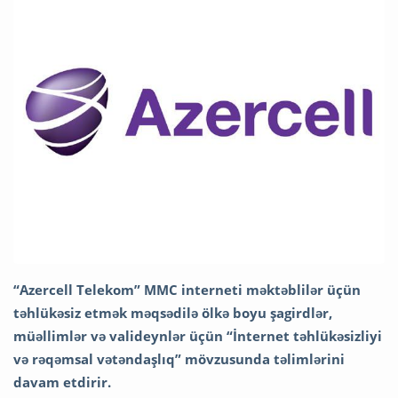
“Azercell Telekom” MMC interneti məktəblilər üçün
təhlükəsiz etmək məqsədilə ölkə boyu şagirdlər,
müəllimlər və valideynlər üçün “İnternet təhlükəsizliyi
və rəqəmsal vətəndaşlıq” mövzusunda təlimlərini
davam etdirir.