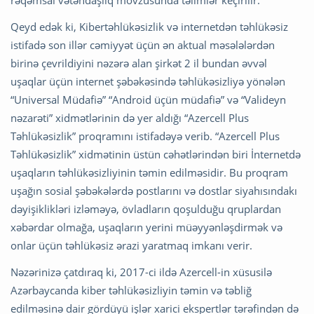
rəqəmsal vətəndaşlıq mövzusunda təlimlər keçirilir.
Qeyd edək ki, Kibertəhlükəsizlik və internetdən təhlükəsiz
istifadə son illər cəmiyyət üçün ən aktual məsələlərdən
birinə çevrildiyini nəzərə alan şirkət 2 il bundan əvvəl
uşaqlar üçün internet şəbəkəsində təhlükəsizliyə yönələn
“Universal Müdafiə” “Android üçün müdafiə” və “Valideyn
nəzarəti” xidmətlərinin də yer aldığı “Azercell Plus
Təhlükəsizlik” proqramını istifadəyə verib. “Azercell Plus
Təhlükəsizlik” xidmətinin üstün cəhətlərindən biri İnternetdə
uşaqların təhlükəsizliyinin təmin edilməsidir. Bu proqram
uşağın sosial şəbəkələrdə postlarını və dostlar siyahısındakı
dəyişiklikləri izləməyə, övladların qoşulduğu qruplardan
xəbərdar olmağa, uşaqların yerini müəyyənləşdirmək və
onlar üçün təhlükəsiz ərazi yaratmaq imkanı verir.
Nəzərinizə çatdıraq ki, 2017-ci ildə Azercell-in xüsusilə
Azərbaycanda kiber təhlükəsizliyin təmin və təbliğ
edilməsinə dair gördüyü işlər xarici ekspertlər tərəfindən də