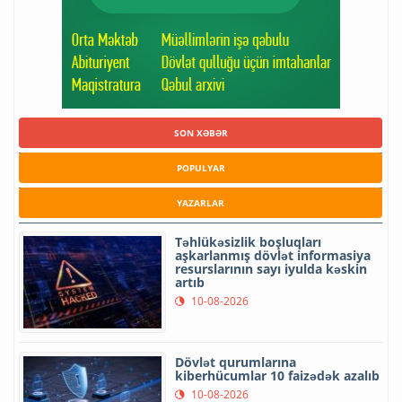
SON XƏBƏR
POPULYAR
YAZARLAR
Təhlükəsizlik boşluqları
aşkarlanmış dövlət informasiya
resurslarının sayı iyulda kəskin
artıb
10-08-2026
Dövlət qurumlarına
kiberhücumlar 10 faizədək azalıb
10-08-2026