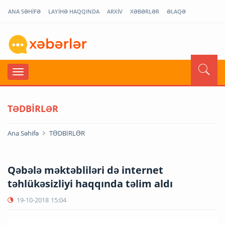
ANA SƏHİFƏ
LAYİHƏ HAQQINDA
ARXİV
XƏBƏRLƏR
ƏLAQƏ
TƏDBİRLƏR
Ana Səhifə
TƏDBİRLƏR
Qəbələ məktəbliləri də internet
təhlükəsizliyi haqqında təlim aldı
19-10-2018
15:04