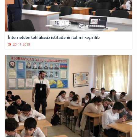
İnternetdən təhlükəsiz istifadənin təlimi keçirilib
20-11-2018