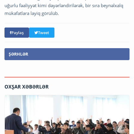
uğurlu fəaliyyət kimi dəyərləndirilərək, bir sıra beynəlxalq
mükafatlara layiq görülüb.
Paylaş
Tweet
ŞƏRHLƏR
OXŞAR XƏBƏRLƏR