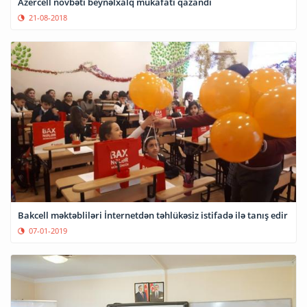
Azercell növbəti beynəlxalq mükafatı qazandı
21-08-2018
Bakcell məktəbliləri İnternetdən təhlükəsiz istifadə ilə tanış edir
07-01-2019