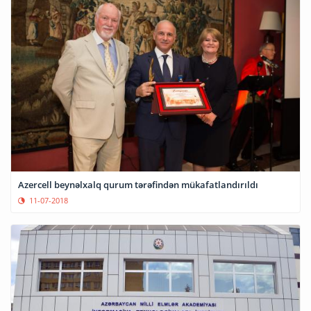
Azercell beynəlxalq qurum tərəfindən mükafatlandırıldı
11-07-2018