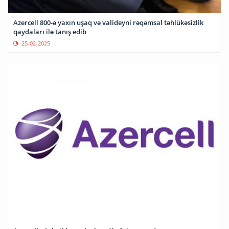
Azercell 800-ə yaxın uşaq və valideyni rəqəmsal təhlükəsizlik
qaydaları ilə tanış edib
25-02-2025