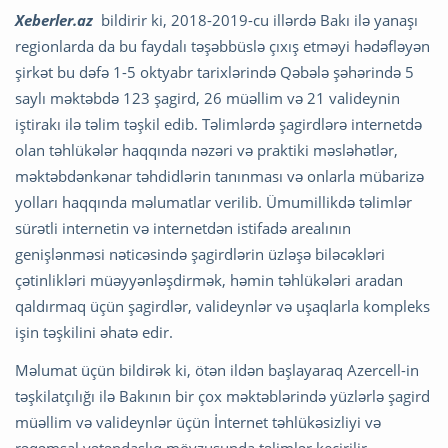
Xeberler.az
bildirir ki, 2018-2019-cu illərdə Bakı ilə yanaşı
regionlarda da bu faydalı təşəbbüslə çıxış etməyi hədəfləyən
şirkət bu dəfə 1-5 oktyabr tarixlərində Qəbələ şəhərində 5
saylı məktəbdə 123 şagird, 26 müəllim və 21 valideynin
iştirakı ilə təlim təşkil edib. Təlimlərdə şagirdlərə internetdə
olan təhlükələr haqqında nəzəri və praktiki məsləhətlər,
məktəbdənkənar təhdidlərin tanınması və onlarla mübarizə
yolları haqqında məlumatlar verilib. Ümumillikdə təlimlər
sürətli internetin və internetdən istifadə arealının
genişlənməsi nəticəsində şagirdlərin üzləşə biləcəkləri
çətinlikləri müəyyənləşdirmək, həmin təhlükələri aradan
qaldırmaq üçün şagirdlər, valideynlər və uşaqlarla kompleks
işin təşkilini əhatə edir.
Məlumat üçün bildirək ki, ötən ildən başlayaraq Azercell-in
təşkilatçılığı ilə Bakının bir çox məktəblərində yüzlərlə şagird
müəllim və valideynlər üçün İnternet təhlükəsizliyi və