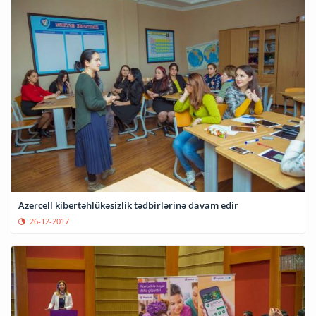
Azercell kibertəhlükəsizlik tədbirlərinə davam edir
26-12-2017