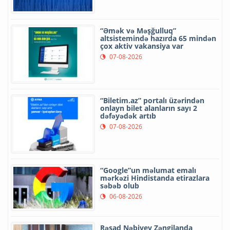
“Əmək və Məşğulluq”
altsistemində hazırda 65 mindən
çox aktiv vakansiya var
07-08-2026
“Biletim.az” portalı üzərindən
onlayn bilet alanların sayı 2
dəfəyədək artıb
07-08-2026
“Google”un məlumat emalı
mərkəzi Hindistanda etirazlara
səbəb olub
06-08-2026
Rəşad Nəbiyev Zəngilanda