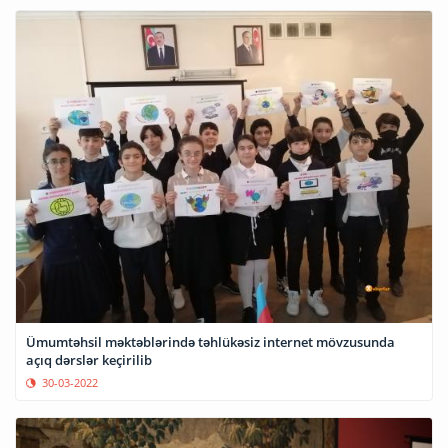
Ümumtəhsil məktəblərində təhlükəsiz internet mövzusunda
açıq dərslər keçirilib
30-03-2022