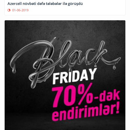
Azercell növbəti dəfə tələbələr ilə görüşdü
01-06-2019