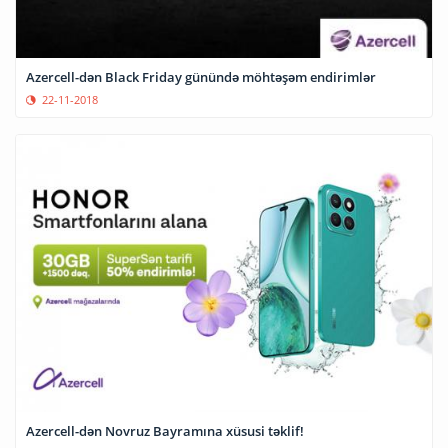
Azercell-dən Black Friday günündə möhtəşəm endirimlər
22-11-2018
Azercell-dən Novruz Bayramına xüsusi təklif!