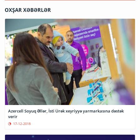
OXŞAR XƏBƏRLƏR
Azercell Soyuq Əllər, İsti Ürək xeyriyyə yarmarkasına dəstək
verir
17-12-2018