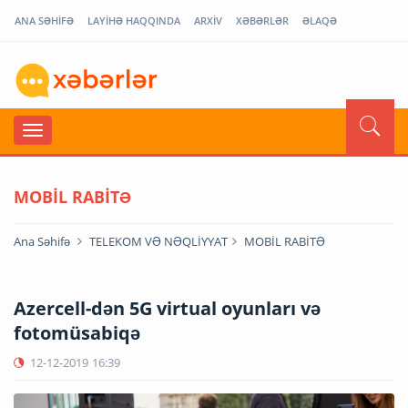
ANA SƏHİFƏ
LAYİHƏ HAQQINDA
ARXİV
XƏBƏRLƏR
ƏLAQƏ
MOBİL RABİTƏ
Ana Səhifə
TELEKOM VƏ NƏQLİYYAT
MOBİL RABİTƏ
Azercell-dən 5G virtual oyunları və
fotomüsabiqə
12-12-2019
16:39