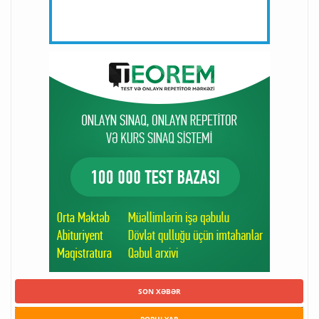
SON XƏBƏR