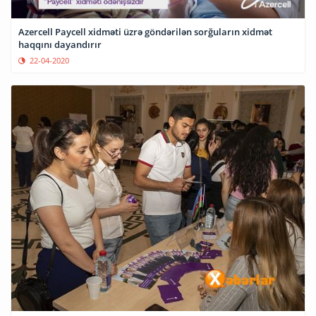
Azercell Paycell xidməti üzrə göndərilən sorğuların xidmət
haqqını dayandırır
22-04-2020