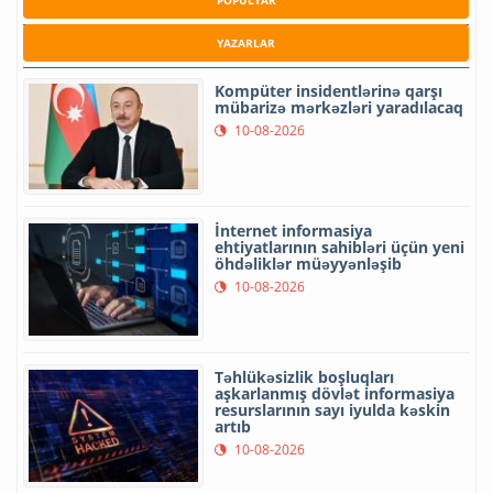
POPULYAR
YAZARLAR
Kompüter insidentlərinə qarşı
mübarizə mərkəzləri yaradılacaq
10-08-2026
İnternet informasiya
ehtiyatlarının sahibləri üçün yeni
öhdəliklər müəyyənləşib
10-08-2026
Təhlükəsizlik boşluqları
aşkarlanmış dövlət informasiya
resurslarının sayı iyulda kəskin
artıb
10-08-2026