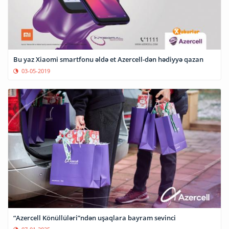
Bu yaz Xiaomi smartfonu əldə et Azercell-dən hədiyyə qazan
03-05-2019
“Azercell Könüllüləri”ndən uşaqlara bayram sevinci