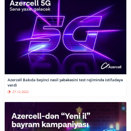
Azercell Bakıda beşinci nəsil şəbəkəsini test rejimində istifadəyə
verdi
27-12-2022