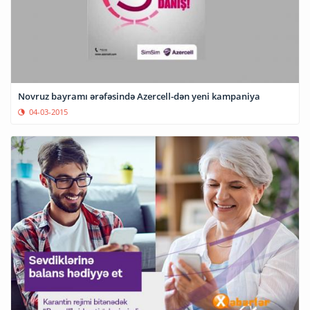
Novruz bayramı ərəfəsində Azercell-dən yeni kampaniya
04-03-2015