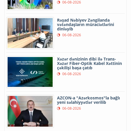
06-08-2026
Rəşad Nəbiyev Zəngilanda
vətəndaşların müraciətlərini
dinləyib
06-08-2026
Xəzər dənizinin dibi ilə Trans-
Xəzər Fiber-Optik Kabel Xəttinin
çəkilişi başa çatıb
06-08-2026
AZCON-a "Azərkosmos"la bağlı
yeni səlahiyyətlər verilib
06-08-2026