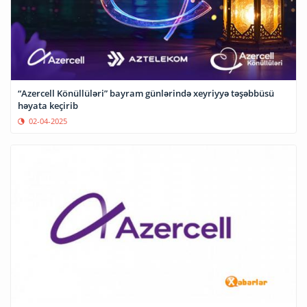
“Azercell Könüllüləri” bayram günlərində xeyriyyə təşəbbüsü
həyata keçirib
02-04-2025