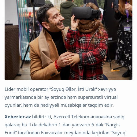
Lider mobil operator “Soyuq Əllər, İsti Ürək” xeyriyyə
yarmarkasında bir ay ərzində həm supersürətli virtual
oyunlar, həm də hədiyyəli müsabiqələr təqdim edir.
Xeberler.az
bildirir ki, Azercell Telekom ənənəsinə sadiq
qalaraq bu il də dekabrın 1-dən yanvarın 6-dək “Nargis
Fund” tərəfindən Fəvvarələr meydanında keçirilən “Soyuq