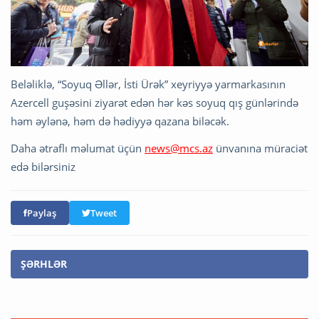
Beləliklə, “Soyuq Əllər, İsti Ürək” xeyriyyə yarmarkasının
Azercell guşəsini ziyarət edən hər kəs soyuq qış günlərində
həm əylənə, həm də hədiyyə qazana biləcək.
Daha ətraflı məlumat üçün
news@mcs.az
ünvanına müraciət
edə bilərsiniz
Paylaş
Tweet
ŞƏRHLƏR