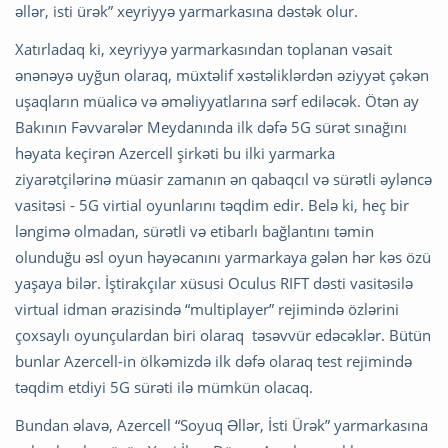
əllər, isti ürək” xeyriyyə yarmarkasına dəstək olur.
Xatırladaq ki, xeyriyyə yarmarkasından toplanan vəsait
ənənəyə uyğun olaraq, müxtəlif xəstəliklərdən əziyyət çəkən
uşaqların müalicə və əməliyyatlarına sərf ediləcək. Ötən ay
Bakının Fəvvarələr Meydanında ilk dəfə 5G sürət sınağını
həyata keçirən Azercell şirkəti bu ilki yarmarka
ziyarətçilərinə müasir zamanın ən qabaqcıl və sürətli əyləncə
vasitəsi - 5G virtial oyunlarını təqdim edir. Belə ki, heç bir
ləngimə olmadan, sürətli və etibarlı bağlantını təmin
olunduğu əsl oyun həyəcanını yarmarkaya gələn hər kəs özü
yaşaya bilər. İştirakçılar xüsusi Oculus RIFT dəsti vasitəsilə
virtual idman ərazisində “multiplayer” rejimində özlərini
çoxsaylı oyunçulardan biri olaraq təsəvvür edəcəklər. Bütün
bunlar Azercell-in ölkəmizdə ilk dəfə olaraq test rejimində
təqdim etdiyi 5G sürəti ilə mümkün olacaq.
Bundan əlavə, Azercell “Soyuq Əllər, İsti Ürək” yarmarkasına