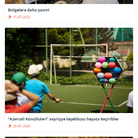
Bölgələrə daha yaxın!
15-07-2022
“Azercell Könüllüləri” xeyriyyə təşəbbüsü həyata keçiriblər
26-05-2026