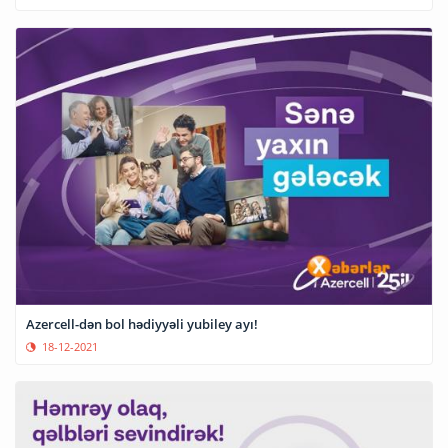
Azercell-dən bol hədiyyəli yubiley ayı!
18-12-2021