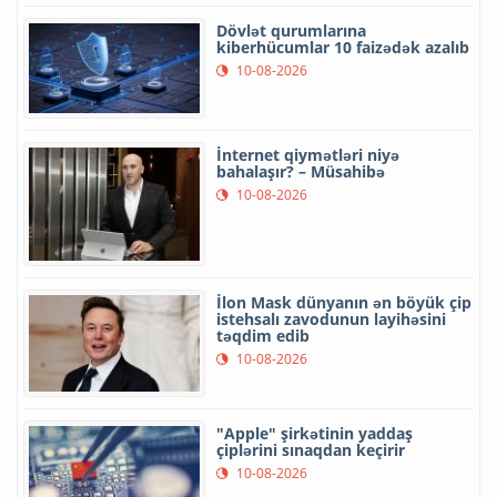
Dövlət qurumlarına
kiberhücumlar 10 faizədək azalıb
10-08-2026
İnternet qiymətləri niyə
bahalaşır? – Müsahibə
10-08-2026
İlon Mask dünyanın ən böyük çip
istehsalı zavodunun layihəsini
təqdim edib
10-08-2026
"Apple" şirkətinin yaddaş
çiplərini sınaqdan keçirir
10-08-2026