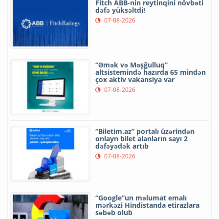
Fitch ABB-nin reytinqini növbəti
dəfə yüksəltdi!
07-08-2026
“Əmək və Məşğulluq”
altsistemində hazırda 65 mindən
çox aktiv vakansiya var
07-08-2026
“Biletim.az” portalı üzərindən
onlayn bilet alanların sayı 2
dəfəyədək artıb
07-08-2026
“Google”un məlumat emalı
mərkəzi Hindistanda etirazlara
səbəb olub