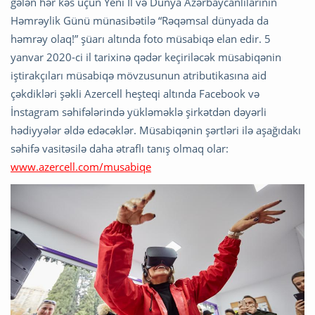
gələn hər kəs üçün Yeni İl və Dünya Azərbaycanlılarının
Həmrəylik Günü münasibətilə “Rəqəmsal dünyada da
həmrəy olaq!” şüarı altında foto müsabiqə elan edir. 5
yanvar 2020-ci il tarixinə qədər keçiriləcək müsabiqənin
iştirakçıları müsabiqə mövzusunun atributikasına aid
çəkdikləri şəkli Azercell heşteqi altında Facebook və
İnstagram səhifələrində yükləməklə şirkətdən dəyərli
hədiyyələr əldə edəcəklər. Müsabiqənin şərtləri ilə aşağıdakı
səhifə vasitəsilə daha ətraflı tanış olmaq olar:
www.azercell.com/musabiqe