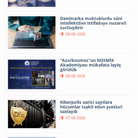
Danimarka məktəblərdə süni
intellektdən istifadəyə nəzarəti
sərtləşdirir
08-08-2026
“Azərkosmos”un KOSMİK
Akademiyası mükafata layiq
görülüb
08-08-2026
Kiberpolis xarici saytlara
hücumlar təşkil edən şəxsləri
saxlayıb
07-08-2026